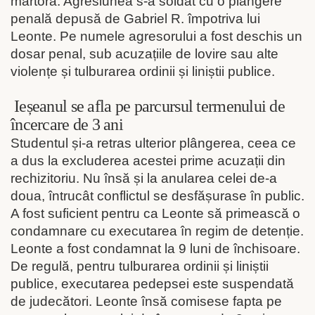
martoră. Agresiunea s-a soldat cu o plângere
penală depusă de Gabriel R. împotriva lui
Leonte. Pe numele agresorului a fost deschis un
dosar penal, sub acuzațiile de lovire sau alte
violențe și tulburarea ordinii și liniștii publice.
Ieșeanul se afla pe parcursul termenului de
încercare de 3 ani
Studentul și-a retras ulterior plângerea, ceea ce
a dus la excluderea acestei prime acuzații din
rechizitoriu. Nu însă și la anularea celei de-a
doua, întrucât conflictul se desfășurase în public.
A fost suficient pentru ca Leonte să primească o
condamnare cu executarea în regim de detenție.
Leonte a fost condamnat la 9 luni de închisoare.
De regulă, pentru tulburarea ordinii și liniștii
publice, executarea pedepsei este suspendată
de judecători. Leonte însă comisese fapta pe