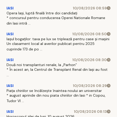
IASI
10/08/2026 08:59
Opera Iași, luptă finală între doi candidați
* concursul pentru conducerea Operei Nationale Romane
din Iasi intră ...
IASI
10/08/2026 08:50
Iașul bogaților: taxa pe lux se triplează pentru case și mașini
Un clasament local al averilor publicat pentru 2025
cuprinde 173 de po ...
IASI
10/08/2026 08:30
Două noi transplanturi renale, la „Parhon”
* În acest an, la Centrul de Transplant Renal din Iaşi au fost
...
IASI
10/08/2026 08:29
Piața chiriilor se încălzește înaintea noului an universitar
* august aprinde din nou piata chiriilor din Iasi * in Copou,
Tudor Vl ...
IASI
10/08/2026 08:13
Horoscopul zilei de luni, 10 august 2026