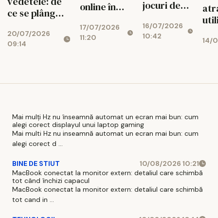
vedetele: de
jocuri de
online în
atr
ce se plâng
noroc
2026
util
jucătorii de
16/07/2026
online
17/07/2026
20/07/2026
terenurile
10:42
11:20
14/0
09:14
Mondialului
Mai mulți Hz nu înseamnă automat un ecran mai bun: cum
alegi corect displayul unui laptop gaming
Mai multi Hz nu inseamnă automat un ecran mai bun: cum
alegi corect d ...
BINE DE STIUT
10/08/2026 10:21
MacBook conectat la monitor extern: detaliul care schimbă
tot când închizi capacul
MacBook conectat la monitor extern: detaliul care schimbă
tot cand in ...