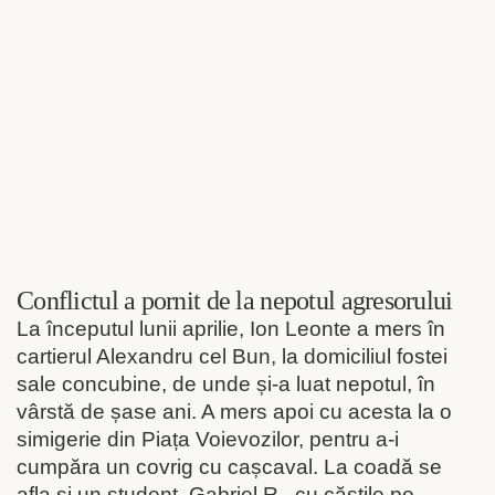
Conflictul a pornit de la nepotul agresorului
La începutul lunii aprilie, Ion Leonte a mers în
cartierul Alexandru cel Bun, la domiciliul fostei
sale concubine, de unde și-a luat nepotul, în
vârstă de șase ani. A mers apoi cu acesta la o
simigerie din Piața Voievozilor, pentru a-i
cumpăra un covrig cu cașcaval. La coadă se
afla și un student, Gabriel R., cu căștile pe