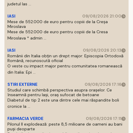
judetul Ias ...
IASI
09/08/2026 21:00
Mese de 552.000 de euro pentru copiii de la Creșa
Miroslava
Mese de 552.000 de euro pentru copiii de la Cresa
Miroslava * admin ...
IASI
09/08/2026 20:13
Românii din Italia obțin un drept major: Episcopia Ortodoxă
Română, recunoscută oficial
O veste cu impact major pentru comunitatea romanească
din Italia: Epi ...
STIRI EXTERNE
09/08/2026 17:16
Studiul care schimbă perspectiva asupra orașelor. Ce
înseamnă pentru Iași, oraș sufocat de betoane
Diabetul de tip 2 este una dintre cele mai răspandite boli
cronice la ...
FARMACIA VERDE
09/08/2026 17:11
Pilonul II explodează: peste 8,5 milioane de oameni au bani
puși deoparte