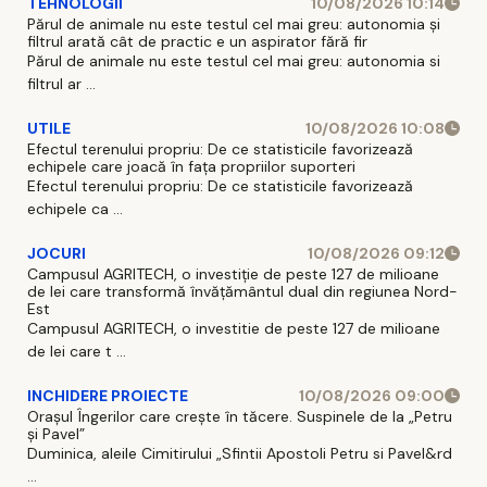
TEHNOLOGII
10/08/2026 10:14
Părul de animale nu este testul cel mai greu: autonomia și
filtrul arată cât de practic e un aspirator fără fir
Părul de animale nu este testul cel mai greu: autonomia si
filtrul ar ...
UTILE
10/08/2026 10:08
Efectul terenului propriu: De ce statisticile favorizează
echipele care joacă în fața propriilor suporteri
Efectul terenului propriu: De ce statisticile favorizează
echipele ca ...
JOCURI
10/08/2026 09:12
Campusul AGRITECH, o investiție de peste 127 de milioane
de lei care transformă învățământul dual din regiunea Nord-
Est
Campusul AGRITECH, o investitie de peste 127 de milioane
de lei care t ...
INCHIDERE PROIECTE
10/08/2026 09:00
Orașul Îngerilor care crește în tăcere. Suspinele de la „Petru
și Pavel”
Duminica, aleile Cimitirului „Sfintii Apostoli Petru si Pavel&rd
...