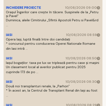
INCHIDERE PROIECTE
10/08/2026 09:00
Orașul Îngerilor care crește în tăcere. Suspinele de la „Petru
și Pavel”
Duminica, aleile Cimitirului „Sfintii Apostoli Petru si Pavel&rd
...
IASI
10/08/2026 08:59
Opera Iași, luptă finală între doi candidați
* concursul pentru conducerea Operei Nationale Romane
din Iasi intră ...
IASI
10/08/2026 08:50
Iașul bogaților: taxa pe lux se triplează pentru case și mașini
Un clasament local al averilor publicat pentru 2025
cuprinde 173 de po ...
IASI
10/08/2026 08:30
Două noi transplanturi renale, la „Parhon”
* În acest an, la Centrul de Transplant Renal din Iaşi au fost
...
IASI
10/08/2026 08:29