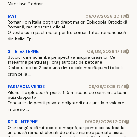
Miroslava * admin ...
IASI
09/08/2026 20:13
Românii din Italia obțin un drept major: Episcopia Ortodoxă
Română, recunoscută oficial
O veste cu impact major pentru comunitatea romanească
din Italia: Epi ...
STIRI EXTERNE
09/08/2026 17:16
Studiul care schimbă perspectiva asupra orașelor. Ce
înseamnă pentru Iași, oraș sufocat de betoane
Diabetul de tip 2 este una dintre cele mai răspandite boli
cronice la ...
FARMACIA VERDE
09/08/2026 17:11
Pilonul II explodează: peste 8,5 milioane de oameni au bani
puși deoparte
Fondurile de pensii private obligatorii au ajuns la o valoare
impresio ...
STIRI INTERNE
09/08/2026 17:00
O creangă a căzut peste o mașină, iar pompierii au fost la
un pas să rămână blocați de autoturismele parcate aiurea