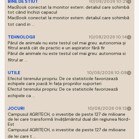
BINE DE STIUT
10/08/2026 10:21
MacBook conectat la monitor extern: detaliul care schimbă
tot când închizi capacul
MacBook conectat la monitor extern: detaliul care schimbă
tot cand in ...
TEHNOLOGII
10/08/2026 10:14
Părul de animale nu este testul cel mai greu: autonomia și
filtrul arată cât de practic e un aspirator fără fir
Părul de animale nu este testul cel mai greu: autonomia si
filtrul ar ...
UTILE
10/08/2026 10:08
Efectul terenului propriu: De ce statisticile favorizează
echipele care joacă în fața propriilor suporteri
Efectul terenului propriu: De ce statisticile favorizează
echipele ca ...
JOCURI
10/08/2026 09:12
Campusul AGRITECH, o investiție de peste 127 de milioane
de lei care transformă învățământul dual din regiunea Nord-
Est
Campusul AGRITECH, o investitie de peste 127 de milioane
de lei care t ...