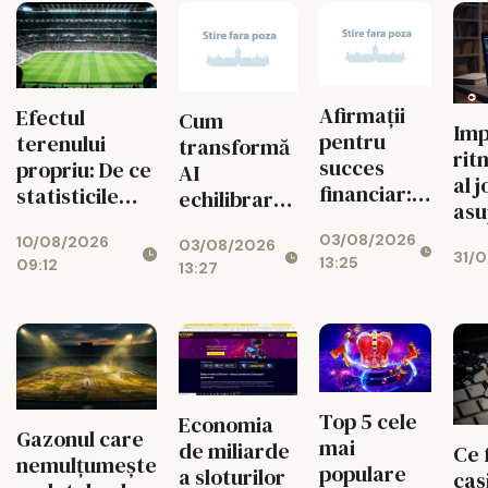
Afirmații
Efectul
Cum
Imp
pentru
terenului
transformă
rit
succes
propriu: De ce
AI
al j
financiar:
statisticile
echilibrarea
asu
cum ușor
favorizează
jocurilor de
ma
03/08/2026
atragi banii
10/08/2026
echipele care
03/08/2026
noroc
31/0
bug
13:25
09:12
zilnic
13:27
joacă în fața
caz
propriilor
suporteri
Top 5 cele
Economia
Gazonul care
mai
de miliarde
Ce 
nemulțumește
populare
a sloturilor
cas