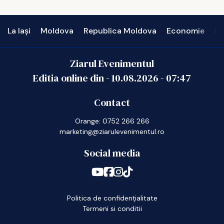
La Iași
Moldova
Republica Moldova
Economie
In
Ziarul Evenimentul
Editia online din -
10.08.2026
-
07:47
Contact
Orange: 0752 266 266
marketing@ziarulevenimentul.ro
Social media
Politica de confidențialitate
Termeni si conditii