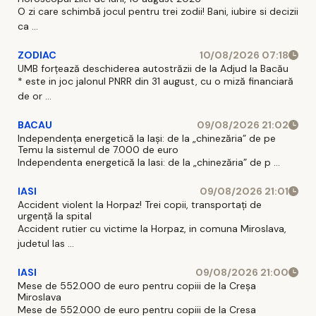
O zi care schimbă jocul pentru trei zodii! Bani, iubire si decizii
ca ...
ZODIAC
10/08/2026 07:18
UMB forțează deschiderea autostrăzii de la Adjud la Bacău
* este in joc jalonul PNRR din 31 august, cu o miză financiară
de or ...
BACAU
09/08/2026 21:02
Independența energetică la Iași: de la „chinezăria” de pe
Temu la sistemul de 7.000 de euro
Independenta energetică la Iasi: de la „chinezăria” de p ...
IASI
09/08/2026 21:01
Accident violent la Horpaz! Trei copii, transportați de
urgență la spital
Accident rutier cu victime la Horpaz, in comuna Miroslava,
judetul Ias ...
IASI
09/08/2026 21:00
Mese de 552.000 de euro pentru copiii de la Creșa
Miroslava
Mese de 552.000 de euro pentru copiii de la Cresa