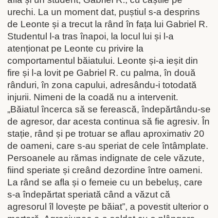
urechi. La un moment dat, puștiul s-a desprins
de Leonte și a trecut la rând în fața lui Gabriel R.
Studentul l-a tras înapoi, la locul lui și l-a
atenționat pe Leonte cu privire la
comportamentul băiatului. Leonte și-a ieșit din
fire și l-a lovit pe Gabriel R. cu palma, în două
rânduri, în zona capului, adresându-i totodată
injurii. Nimeni de la coadă nu a intervenit.
„Băiatul încerca să se ferească, îndepărtându-se
de agresor, dar acesta continua să fie agresiv. În
stație, rând și pe trotuar se aflau aproximativ 20
de oameni, care s-au speriat de cele întâmplate.
Persoanele au rămas indignate de cele văzute,
fiind speriate și creând dezordine între oameni.
La rând se afla și o femeie cu un bebeluș, care
s-a îndepărtat speriată când a văzut că
agresorul îl lovește pe băiat”, a povestit ulterior o