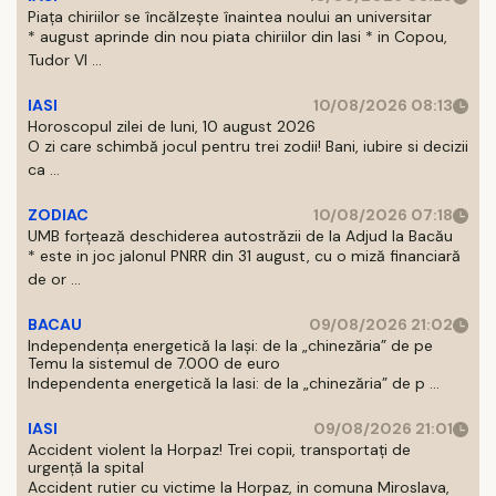
Piața chiriilor se încălzește înaintea noului an universitar
* august aprinde din nou piata chiriilor din Iasi * in Copou,
Tudor Vl ...
IASI
10/08/2026 08:13
Horoscopul zilei de luni, 10 august 2026
O zi care schimbă jocul pentru trei zodii! Bani, iubire si decizii
ca ...
ZODIAC
10/08/2026 07:18
UMB forțează deschiderea autostrăzii de la Adjud la Bacău
* este in joc jalonul PNRR din 31 august, cu o miză financiară
de or ...
BACAU
09/08/2026 21:02
Independența energetică la Iași: de la „chinezăria” de pe
Temu la sistemul de 7.000 de euro
Independenta energetică la Iasi: de la „chinezăria” de p ...
IASI
09/08/2026 21:01
Accident violent la Horpaz! Trei copii, transportați de
urgență la spital
Accident rutier cu victime la Horpaz, in comuna Miroslava,