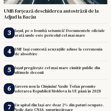
UMB forțează deschiderea autostrăzii de la
Adjud la Bacău
Iașul, pe o bombă seismică! Documentele oficiale
arată unde este pericolul cel mai mare
UMF Iași contestă acuzațiile aduse la ceremonia
de absolvire
Iașul pregătește cel mai mare cimitir public din
ultimele decenii
Guvern nou la Chișinău! Vasile Tofan promite
aderarea Republicii Moldova la UE până în 2028
Un spital din Iași are doar 2% din paturi ocupate.
Noile date CNAS, surprinzătoare