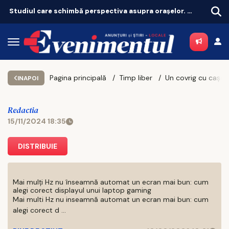
Pilonul II explodează: peste 8,5 milioane de oameni au bani puși deoparte
Pagina principală
Timp liber
INAPOI
Redactia
15/11/2024 18:35
DISTRIBUIE
Mai mulți Hz nu înseamnă automat un ecran mai bun: cum
alegi corect displayul unui laptop gaming
Mai multi Hz nu inseamnă automat un ecran mai bun: cum
alegi corect d ...