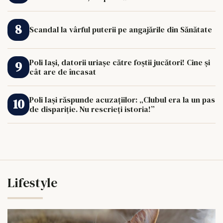
Scandal la vârful puterii pe angajările din Sănătate
Poli Iași, datorii uriașe către foștii jucători! Cine și
cât are de încasat
Poli Iași răspunde acuzațiilor: „Clubul era la un pas
de dispariție. Nu rescrieți istoria!”
Lifestyle