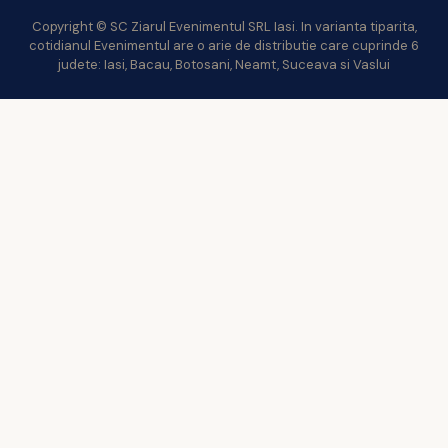
Copyright © SC Ziarul Evenimentul SRL Iasi. In varianta tiparita,
cotidianul Evenimentul are o arie de distributie care cuprinde 6
judete: Iasi, Bacau, Botosani, Neamt, Suceava si Vaslui