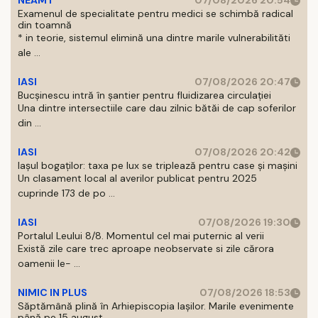
NEAMT
07/08/2026 20:54
Examenul de specialitate pentru medici se schimbă radical
din toamnă
* in teorie, sistemul elimină una dintre marile vulnerabilităti
ale ...
IASI
07/08/2026 20:47
Bucșinescu intră în șantier pentru fluidizarea circulației
Una dintre intersectiile care dau zilnic bătăi de cap soferilor
din ...
IASI
07/08/2026 20:42
Iașul bogaților: taxa pe lux se triplează pentru case și mașini
Un clasament local al averilor publicat pentru 2025
cuprinde 173 de po ...
IASI
07/08/2026 19:30
Portalul Leului 8/8. Momentul cel mai puternic al verii
Există zile care trec aproape neobservate si zile cărora
oamenii le- ...
NIMIC IN PLUS
07/08/2026 18:53
Săptămână plină în Arhiepiscopia Iașilor. Marile evenimente
până pe 15 august