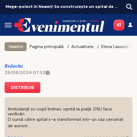
Mega-poiect în Neamț! Se construiește un spital de aproape 1,7 miliarde de lei, cu 469 de paturi
Pagina principală
Actualitate
INAPOI
Redactia
28/08/2024 07:52
DISTRIBUIE
Ambulanță cu copil bolnav, oprită la piață. DSU face
verificări
O cursă către spital s-a transformat intr-un caz cercetat
de autorit ...