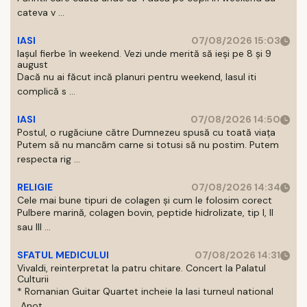
cateva v ...
IASI
07/08/2026 15:03
Iașul fierbe în weekend. Vezi unde merită să ieși pe 8 și 9
august
Dacă nu ai făcut incă planuri pentru weekend, Iasul iti
complică s ...
IASI
07/08/2026 14:50
Postul, o rugăciune către Dumnezeu spusă cu toată viața
Putem să nu mancăm carne si totusi să nu postim. Putem
respecta rig ...
RELIGIE
07/08/2026 14:34
Cele mai bune tipuri de colagen și cum le folosim corect
Pulbere marină, colagen bovin, peptide hidrolizate, tip I, II
sau III ...
SFATUL MEDICULUI
07/08/2026 14:31
Vivaldi, reinterpretat la patru chitare. Concert la Palatul
Culturii
* Romanian Guitar Quartet incheie la Iasi turneul national
„Anot ...