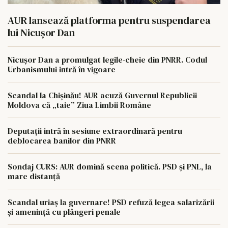
AUR lansează platforma pentru suspendarea
lui Nicușor Dan
Nicușor Dan a promulgat legile-cheie din PNRR. Codul
Urbanismului intră în vigoare
Scandal la Chișinău! AUR acuză Guvernul Republicii
Moldova că „taie” Ziua Limbii Române
Deputații intră în sesiune extraordinară pentru
deblocarea banilor din PNRR
Sondaj CURS: AUR domină scena politică. PSD și PNL, la
mare distanță
Scandal uriaș la guvernare! PSD refuză legea salarizării
și amenință cu plângeri penale