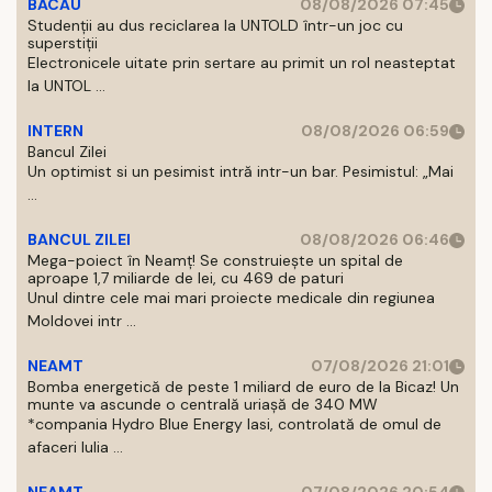
BACAU
08/08/2026 07:45
Studenții au dus reciclarea la UNTOLD într-un joc cu
superstiții
Electronicele uitate prin sertare au primit un rol neasteptat
la UNTOL ...
INTERN
08/08/2026 06:59
Bancul Zilei
Un optimist si un pesimist intră intr-un bar. Pesimistul: „Mai
...
BANCUL ZILEI
08/08/2026 06:46
Mega-poiect în Neamț! Se construiește un spital de
aproape 1,7 miliarde de lei, cu 469 de paturi
Unul dintre cele mai mari proiecte medicale din regiunea
Moldovei intr ...
NEAMT
07/08/2026 21:01
Bomba energetică de peste 1 miliard de euro de la Bicaz! Un
munte va ascunde o centrală uriașă de 340 MW
*compania Hydro Blue Energy Iasi, controlată de omul de
afaceri Iulia ...