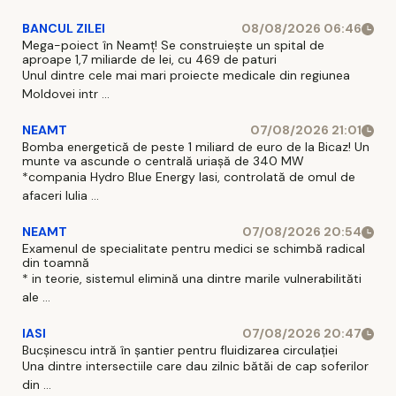
BANCUL ZILEI
08/08/2026 06:46
Mega-poiect în Neamț! Se construiește un spital de
aproape 1,7 miliarde de lei, cu 469 de paturi
Unul dintre cele mai mari proiecte medicale din regiunea
Moldovei intr ...
NEAMT
07/08/2026 21:01
Bomba energetică de peste 1 miliard de euro de la Bicaz! Un
munte va ascunde o centrală uriașă de 340 MW
*compania Hydro Blue Energy Iasi, controlată de omul de
afaceri Iulia ...
NEAMT
07/08/2026 20:54
Examenul de specialitate pentru medici se schimbă radical
din toamnă
* in teorie, sistemul elimină una dintre marile vulnerabilităti
ale ...
IASI
07/08/2026 20:47
Bucșinescu intră în șantier pentru fluidizarea circulației
Una dintre intersectiile care dau zilnic bătăi de cap soferilor
din ...