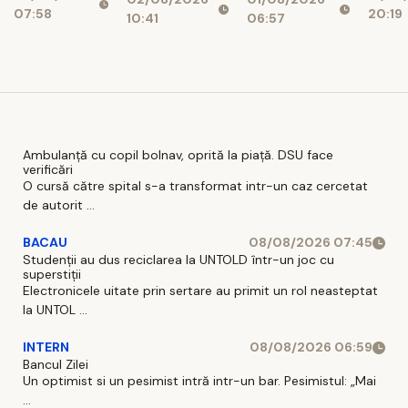
și bănci,
prăpastiei
07:58
20:19
așteaptă
10:41
06:57
afectați de
financiare
pe șoferi și
blocajul
când vor
național
intra în
vigoare
Ambulanță cu copil bolnav, oprită la piață. DSU face
verificări
O cursă către spital s-a transformat intr-un caz cercetat
de autorit ...
BACAU
08/08/2026 07:45
Studenții au dus reciclarea la UNTOLD într-un joc cu
superstiții
Electronicele uitate prin sertare au primit un rol neasteptat
la UNTOL ...
INTERN
08/08/2026 06:59
Bancul Zilei
Un optimist si un pesimist intră intr-un bar. Pesimistul: „Mai
...