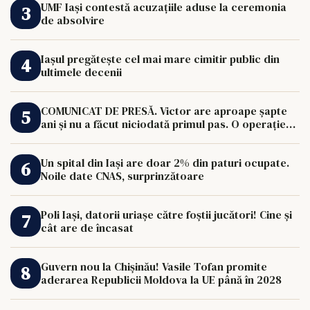
UMF Iași contestă acuzațiile aduse la ceremonia
de absolvire
Iașul pregătește cel mai mare cimitir public din
ultimele decenii
COMUNICAT DE PRESĂ. Victor are aproape șapte
ani și nu a făcut niciodată primul pas. O operație
de 33.000 de euro îi poate schimba viața.
Un spital din Iași are doar 2% din paturi ocupate.
Noile date CNAS, surprinzătoare
Poli Iași, datorii uriașe către foștii jucători! Cine și
cât are de încasat
Guvern nou la Chișinău! Vasile Tofan promite
aderarea Republicii Moldova la UE până în 2028