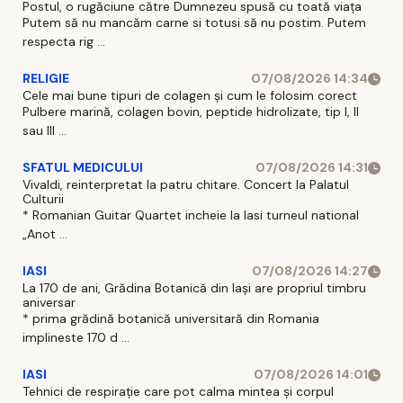
Postul, o rugăciune către Dumnezeu spusă cu toată viața
Putem să nu mancăm carne si totusi să nu postim. Putem
respecta rig ...
RELIGIE
07/08/2026 14:34
Cele mai bune tipuri de colagen și cum le folosim corect
Pulbere marină, colagen bovin, peptide hidrolizate, tip I, II
sau III ...
SFATUL MEDICULUI
07/08/2026 14:31
Vivaldi, reinterpretat la patru chitare. Concert la Palatul
Culturii
* Romanian Guitar Quartet incheie la Iasi turneul national
„Anot ...
IASI
07/08/2026 14:27
La 170 de ani, Grădina Botanică din Iași are propriul timbru
aniversar
* prima grădină botanică universitară din Romania
implineste 170 d ...
IASI
07/08/2026 14:01
Tehnici de respirație care pot calma mintea și corpul