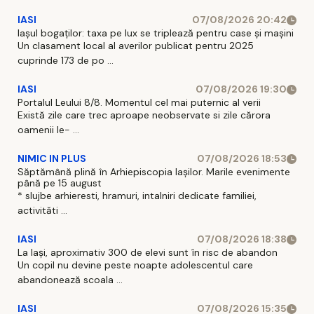
IASI
07/08/2026 20:42
Iașul bogaților: taxa pe lux se triplează pentru case și mașini
Un clasament local al averilor publicat pentru 2025
cuprinde 173 de po ...
IASI
07/08/2026 19:30
Portalul Leului 8/8. Momentul cel mai puternic al verii
Există zile care trec aproape neobservate si zile cărora
oamenii le- ...
NIMIC IN PLUS
07/08/2026 18:53
Săptămână plină în Arhiepiscopia Iașilor. Marile evenimente
până pe 15 august
* slujbe arhieresti, hramuri, intalniri dedicate familiei,
activităti ...
IASI
07/08/2026 18:38
La Iași, aproximativ 300 de elevi sunt în risc de abandon
Un copil nu devine peste noapte adolescentul care
abandonează scoala ...
IASI
07/08/2026 15:35