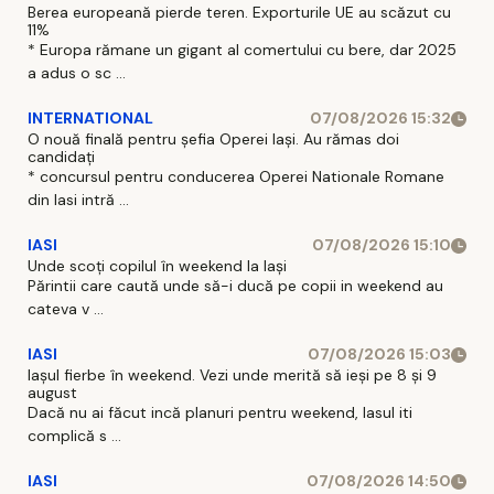
Berea europeană pierde teren. Exporturile UE au scăzut cu
11%
* Europa rămane un gigant al comertului cu bere, dar 2025
a adus o sc ...
INTERNATIONAL
07/08/2026 15:32
O nouă finală pentru șefia Operei Iași. Au rămas doi
candidați
* concursul pentru conducerea Operei Nationale Romane
din Iasi intră ...
IASI
07/08/2026 15:10
Unde scoți copilul în weekend la Iași
Părintii care caută unde să-i ducă pe copii in weekend au
cateva v ...
IASI
07/08/2026 15:03
Iașul fierbe în weekend. Vezi unde merită să ieși pe 8 și 9
august
Dacă nu ai făcut incă planuri pentru weekend, Iasul iti
complică s ...
IASI
07/08/2026 14:50