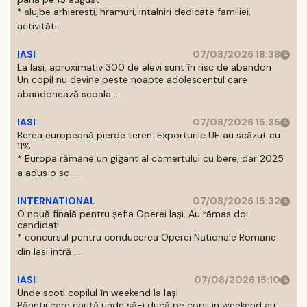
* slujbe arhieresti, hramuri, intalniri dedicate familiei,
activităti ...
IASI
07/08/2026 18:38
La Iași, aproximativ 300 de elevi sunt în risc de abandon
Un copil nu devine peste noapte adolescentul care
abandonează scoala ...
IASI
07/08/2026 15:35
Berea europeană pierde teren. Exporturile UE au scăzut cu
11%
* Europa rămane un gigant al comertului cu bere, dar 2025
a adus o sc ...
INTERNATIONAL
07/08/2026 15:32
O nouă finală pentru șefia Operei Iași. Au rămas doi
candidați
* concursul pentru conducerea Operei Nationale Romane
din Iasi intră ...
IASI
07/08/2026 15:10
Unde scoți copilul în weekend la Iași
Părintii care caută unde să-i ducă pe copii in weekend au