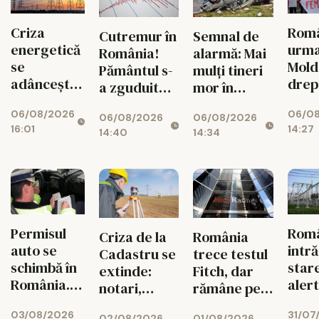
Criza
Româ
Cutremur în
Semnal de
energetică
urm
România!
alarmă: Mai
se
Mold
Pământul s-
mulți tineri
adâncește.
drep
a zguduit
mor în
Fabricile
și si
din nou în
accidente
06/08/2026
06/0
mari pot
feme
06/08/2026
06/08/2026
zona
rutiere
16:01
14:27
rămâne
14:40
14:34
seismică
decât din
fără
Vrancea
cauza
energie în
tuberculozei
orele de
și a
vârf
drogurilor
Permisul
Rom
Criza de la
România
auto se
intră
Cadastru se
trece testul
schimbă în
star
extinde:
Fitch, dar
România.
aler
notari,
rămâne pe
Ce reguli
ener
dezvoltatori
marginea
03/08/2026
31/07
noi îi
02/08/2026
01/08/2026