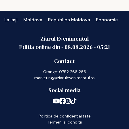
La Iași
Moldova
Republica Moldova
Economie
In
Ziarul Evenimentul
Editia online din -
08.08.2026
-
05:21
Contact
Orange: 0752 266 266
marketing@ziarulevenimentul.ro
Social media
Politica de confidențialitate
Termeni si conditii