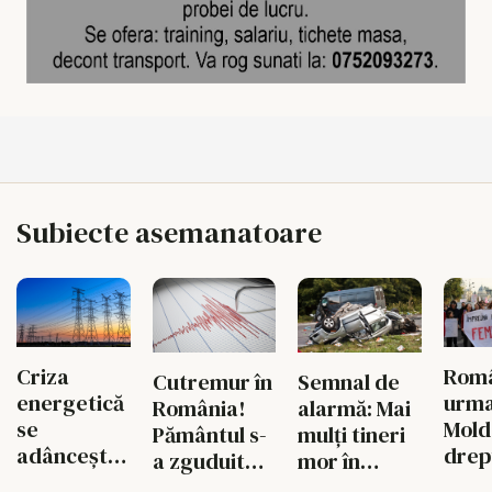
Subiecte asemanatoare
Criza
Româ
Cutremur în
Semnal de
energetică
urm
România!
alarmă: Mai
se
Mold
Pământul s-
mulți tineri
adâncește.
drep
a zguduit
mor în
Fabricile
și si
din nou în
accidente