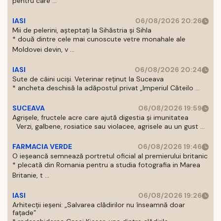
pentru care ...
IASI
06/08/2026 20:26
Mii de pelerini, așteptați la Sihăstria și Sihla
* două dintre cele mai cunoscute vetre monahale ale
Moldovei devin, v ...
IASI
06/08/2026 20:24
Sute de câini uciși. Veterinar reținut la Suceava
* ancheta deschisă la adăpostul privat „Imperiul Căteilo ...
SUCEAVA
06/08/2026 19:59
Agrișele, fructele acre care ajută digestia și imunitatea
Verzi, galbene, rosiatice sau violacee, agrisele au un gust ...
FARMACIA VERDE
06/08/2026 19:46
O ieșeancă semnează portretul oficial al premierului britanic
* plecată din Romania pentru a studia fotografia in Marea
Britanie, t ...
IASI
06/08/2026 19:26
Arhitecții ieșeni: „Salvarea clădirilor nu înseamnă doar
fațade”