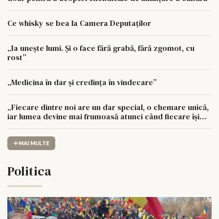
Ce whisky se bea la Camera Deputaților
„Ia unește lumi. Și o face fără grabă, fără zgomot, cu
rost”
„Medicina în dar și credința în vindecare”
„Fiecare dintre noi are un dar special, o chemare unică,
iar lumea devine mai frumoasă atunci când fiecare își
urmează drumul cu sufletul deschis”
MAI MULTE
Politica