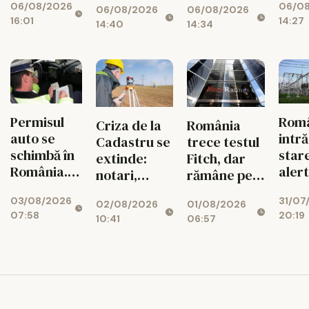
06/08/2026
06/0
mari pot
feme
06/08/2026
06/08/2026
zona
rutiere
16:01
14:27
rămâne
14:40
14:34
seismică
decât din
fără
Vrancea
cauza
energie în
tuberculozei
orele de
și a
vârf
drogurilor
Permisul
Rom
Criza de la
România
auto se
intră
Cadastru se
trece testul
schimbă în
star
extinde:
Fitch, dar
România.
aler
notari,
rămâne pe
Ce reguli
ener
dezvoltatori
marginea
03/08/2026
31/07
noi îi
02/08/2026
01/08/2026
și bănci,
prăpastiei
07:58
20:19
așteaptă
10:41
06:57
afectați de
financiare
pe șoferi și
blocajul
când vor
național
intra în
vigoare