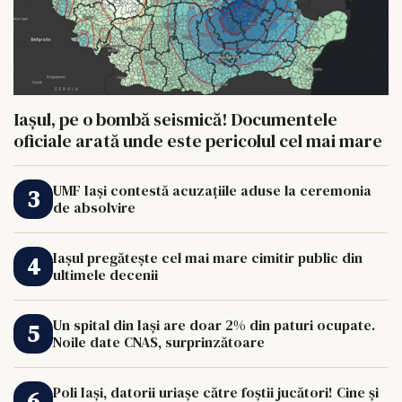
Iașul, pe o bombă seismică! Documentele
oficiale arată unde este pericolul cel mai mare
UMF Iași contestă acuzațiile aduse la ceremonia
de absolvire
Iașul pregătește cel mai mare cimitir public din
ultimele decenii
Un spital din Iași are doar 2% din paturi ocupate.
Noile date CNAS, surprinzătoare
Poli Iași, datorii uriașe către foștii jucători! Cine și