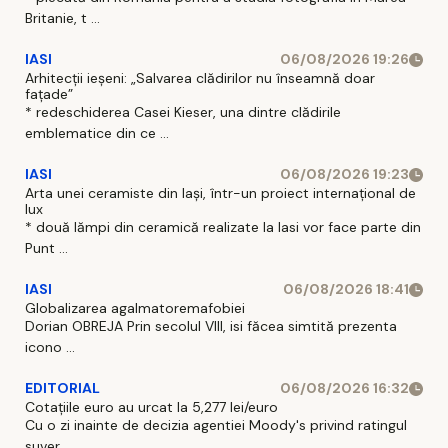
Britanie, t ...
IASI
06/08/2026 19:26
Arhitecții ieșeni: „Salvarea clădirilor nu înseamnă doar
fațade”
* redeschiderea Casei Kieser, una dintre clădirile
emblematice din ce ...
IASI
06/08/2026 19:23
Arta unei ceramiste din Iași, într-un proiect internațional de
lux
* două lămpi din ceramică realizate la Iasi vor face parte din
Punt ...
IASI
06/08/2026 18:41
Globalizarea agalmatoremafobiei
Dorian OBREJA Prin secolul VIII, isi făcea simtită prezenta
icono ...
EDITORIAL
06/08/2026 16:32
Cotațiile euro au urcat la 5,277 lei/euro
Cu o zi inainte de decizia agentiei Moody's privind ratingul
suver ...