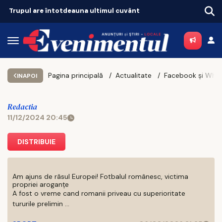
Trupul are întotdeauna ultimul cuvânt
Pagina principală
Actualitate
INAPOI
Redactia
11/12/2024 20:45
DISTRIBUIE
Am ajuns de râsul Europei! Fotbalul românesc, victima
propriei aroganțe
A fost o vreme cand romanii priveau cu superioritate
tururile prelimin ...