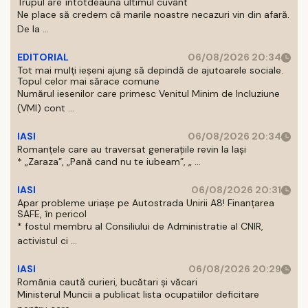
Trupul are întotdeauna ultimul cuvânt
Ne place să credem că marile noastre necazuri vin din afară.
De la ...
EDITORIAL
06/08/2026 20:34
Tot mai mulți ieșeni ajung să depindă de ajutoarele sociale.
Topul celor mai sărace comune
Numărul iesenilor care primesc Venitul Minim de Incluziune
(VMI) cont ...
IASI
06/08/2026 20:34
Romanțele care au traversat generațiile revin la Iași
* „Zaraza”, „Pană cand nu te iubeam”, „ ...
IASI
06/08/2026 20:31
Apar probleme uriașe pe Autostrada Unirii A8! Finanțarea
SAFE, în pericol
* fostul membru al Consiliului de Administratie al CNIR,
activistul ci ...
IASI
06/08/2026 20:29
România caută curieri, bucătari și văcari
Ministerul Muncii a publicat lista ocupatiilor deficitare