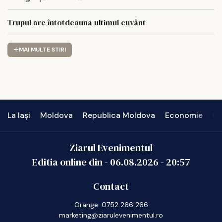
Trupul are întotdeauna ultimul cuvânt
MAI MULTE STIRI
La Iași
Moldova
Republica Moldova
Economie
In
Ziarul Evenimentul
Editia online din -
06.08.2026
-
20:57
Contact
Orange: 0752 266 266
marketing@ziarulevenimentul.ro