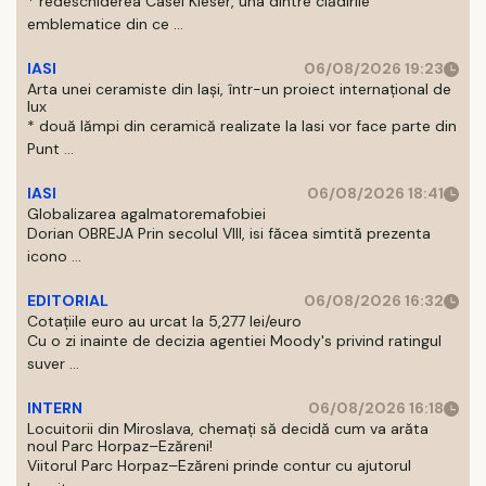
* redeschiderea Casei Kieser, una dintre clădirile
emblematice din ce ...
IASI
06/08/2026 19:23
Arta unei ceramiste din Iași, într-un proiect internațional de
lux
* două lămpi din ceramică realizate la Iasi vor face parte din
Punt ...
IASI
06/08/2026 18:41
Globalizarea agalmatoremafobiei
Dorian OBREJA Prin secolul VIII, isi făcea simtită prezenta
icono ...
EDITORIAL
06/08/2026 16:32
Cotațiile euro au urcat la 5,277 lei/euro
Cu o zi inainte de decizia agentiei Moody's privind ratingul
suver ...
INTERN
06/08/2026 16:18
Locuitorii din Miroslava, chemați să decidă cum va arăta
noul Parc Horpaz–Ezăreni!
Viitorul Parc Horpaz–Ezăreni prinde contur cu ajutorul