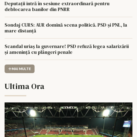
Deputații intră în sesiune extraordinară pentru
deblocarea banilor din PNRR
Sondaj CURS: AUR domină scena politică. PSD și PNL, la
mare distanță
Scandal uriaș la guvernare! PSD refuză legea salarizării
și amenință cu plângeri penale
MAI MULTE
Ultima Ora