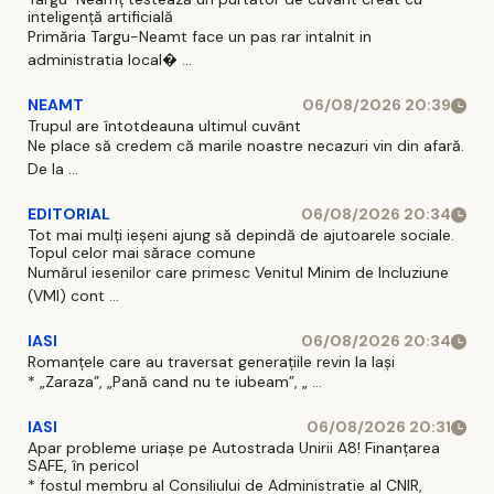
inteligență artificială
Primăria Targu-Neamt face un pas rar intalnit in
administratia local� ...
NEAMT
06/08/2026 20:39
Trupul are întotdeauna ultimul cuvânt
Ne place să credem că marile noastre necazuri vin din afară.
De la ...
EDITORIAL
06/08/2026 20:34
Tot mai mulți ieșeni ajung să depindă de ajutoarele sociale.
Topul celor mai sărace comune
Numărul iesenilor care primesc Venitul Minim de Incluziune
(VMI) cont ...
IASI
06/08/2026 20:34
Romanțele care au traversat generațiile revin la Iași
* „Zaraza”, „Pană cand nu te iubeam”, „ ...
IASI
06/08/2026 20:31
Apar probleme uriașe pe Autostrada Unirii A8! Finanțarea
SAFE, în pericol
* fostul membru al Consiliului de Administratie al CNIR,