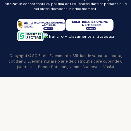
furnizat, in concordanta cu politica de Prelucrarea datelor personale. Te
vei putea dezabona in orice moment.
Copyright © SC Ziarul Evenimentul SRL Iasi. In varianta tiparita,
cotidianul Evenimentul are o arie de distributie care cuprinde 6
judete: Iasi, Bacau, Botosani, Neamt, Suceava si Vaslui