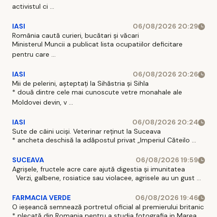
activistul ci ...
IASI
06/08/2026 20:29
România caută curieri, bucătari și văcari
Ministerul Muncii a publicat lista ocupatiilor deficitare
pentru care ...
IASI
06/08/2026 20:26
Mii de pelerini, așteptați la Sihăstria și Sihla
* două dintre cele mai cunoscute vetre monahale ale
Moldovei devin, v ...
IASI
06/08/2026 20:24
Sute de câini uciși. Veterinar reținut la Suceava
* ancheta deschisă la adăpostul privat „Imperiul Căteilo ...
SUCEAVA
06/08/2026 19:59
Agrișele, fructele acre care ajută digestia și imunitatea
Verzi, galbene, rosiatice sau violacee, agrisele au un gust ...
FARMACIA VERDE
06/08/2026 19:46
O ieșeancă semnează portretul oficial al premierului britanic
* plecată din Romania pentru a studia fotografia in Marea