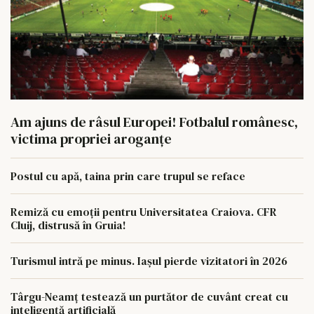
Am ajuns de râsul Europei! Fotbalul românesc,
victima propriei aroganțe
Postul cu apă, taina prin care trupul se reface
Remiză cu emoții pentru Universitatea Craiova. CFR
Cluij, distrusă în Gruia!
Turismul intră pe minus. Iașul pierde vizitatori în 2026
Târgu-Neamț testează un purtător de cuvânt creat cu
inteligență artificială