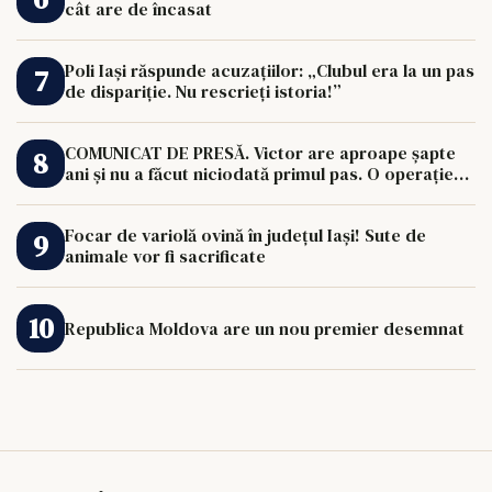
cât are de încasat
Poli Iași răspunde acuzațiilor: „Clubul era la un pas
de dispariție. Nu rescrieți istoria!”
COMUNICAT DE PRESĂ. Victor are aproape șapte
ani și nu a făcut niciodată primul pas. O operație
de 33.000 de euro îi poate schimba viața.
Focar de variolă ovină în județul Iași! Sute de
animale vor fi sacrificate
Republica Moldova are un nou premier desemnat