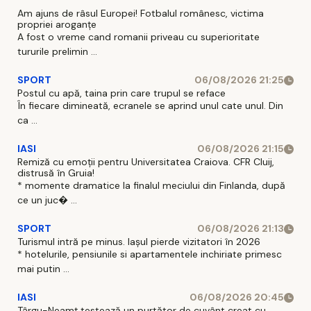
Am ajuns de râsul Europei! Fotbalul românesc, victima
propriei aroganțe
A fost o vreme cand romanii priveau cu superioritate
tururile prelimin ...
SPORT
06/08/2026 21:25
Postul cu apă, taina prin care trupul se reface
În fiecare dimineată, ecranele se aprind unul cate unul. Din
ca ...
IASI
06/08/2026 21:15
Remiză cu emoții pentru Universitatea Craiova. CFR Cluij,
distrusă în Gruia!
* momente dramatice la finalul meciului din Finlanda, după
ce un juc� ...
SPORT
06/08/2026 21:13
Turismul intră pe minus. Iașul pierde vizitatori în 2026
* hotelurile, pensiunile si apartamentele inchiriate primesc
mai putin ...
IASI
06/08/2026 20:45
Târgu-Neamț testează un purtător de cuvânt creat cu