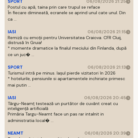
SPORT
06/08/2026 21:25
Postul cu apă, taina prin care trupul se reface
În fiecare dimineată, ecranele se aprind unul cate unul. Din
ca ...
IASI
06/08/2026 21:15
Remiză cu emoții pentru Universitatea Craiova. CFR Cluij,
distrusă în Gruia!
* momente dramatice la finalul meciului din Finlanda, după
ce un juc� ...
SPORT
06/08/2026 21:13
Turismul intră pe minus. Iașul pierde vizitatori în 2026
* hotelurile, pensiunile si apartamentele inchiriate primesc
mai putin ...
IASI
06/08/2026 20:45
Târgu-Neamț testează un purtător de cuvânt creat cu
inteligență artificială
Primăria Targu-Neamt face un pas rar intalnit in
administratia local� ...
NEAMT
06/08/2026 20:39