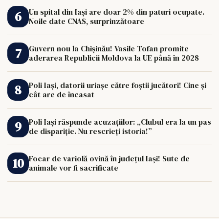
Un spital din Iași are doar 2% din paturi ocupate.
Noile date CNAS, surprinzătoare
Guvern nou la Chișinău! Vasile Tofan promite
aderarea Republicii Moldova la UE până în 2028
Poli Iași, datorii uriașe către foștii jucători! Cine și
cât are de încasat
Poli Iași răspunde acuzațiilor: „Clubul era la un pas
de dispariție. Nu rescrieți istoria!”
Focar de variolă ovină în județul Iași! Sute de
animale vor fi sacrificate