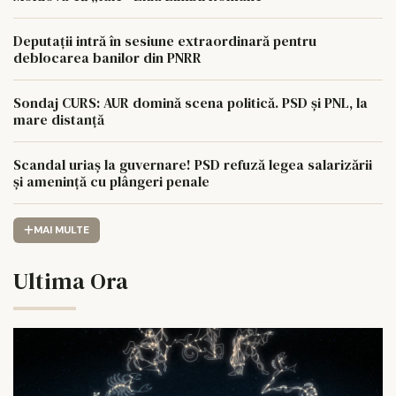
Deputații intră în sesiune extraordinară pentru
deblocarea banilor din PNRR
Sondaj CURS: AUR domină scena politică. PSD și PNL, la
mare distanță
Scandal uriaș la guvernare! PSD refuză legea salarizării
și amenință cu plângeri penale
MAI MULTE
Ultima Ora