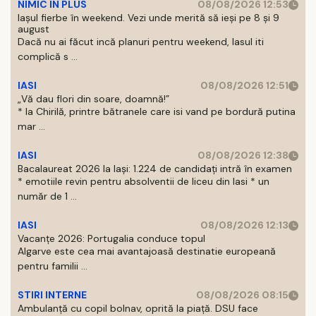
NIMIC IN PLUS
08/08/2026 12:53
Iașul fierbe în weekend. Vezi unde merită să ieși pe 8 și 9
august
Dacă nu ai făcut incă planuri pentru weekend, Iasul iti
complică s ...
IASI
08/08/2026 12:51
„Vă dau flori din soare, doamnă!”
* la Chirilă, printre bătranele care isi vand pe bordură putina
mar ...
IASI
08/08/2026 12:38
Bacalaureat 2026 la Iași: 1.224 de candidați intră în examen
* emotiile revin pentru absolventii de liceu din Iasi * un
număr de 1 ...
IASI
08/08/2026 12:13
Vacanțe 2026: Portugalia conduce topul
Algarve este cea mai avantajoasă destinatie europeană
pentru familii ...
STIRI INTERNE
08/08/2026 08:15
Ambulanță cu copil bolnav, oprită la piață. DSU face