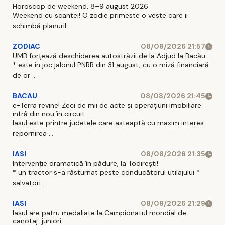
Horoscop de weekend, 8–9 august 2026
Weekend cu scantei! O zodie primeste o veste care ii
schimbă planuril ...
ZODIAC
08/08/2026 21:57
UMB forțează deschiderea autostrăzii de la Adjud la Bacău
* este in joc jalonul PNRR din 31 august, cu o miză financiară
de or ...
BACAU
08/08/2026 21:45
e-Terra revine! Zeci de mii de acte și operațiuni imobiliare
intră din nou în circuit
Iasul este printre judetele care asteaptă cu maxim interes
repornirea ...
IASI
08/08/2026 21:35
Intervenție dramatică în pădure, la Todirești!
* un tractor s-a răsturnat peste conducătorul utilajului *
salvatori ...
IASI
08/08/2026 21:29
Iaşul are patru medaliate la Campionatul mondial de
canotaj-juniori