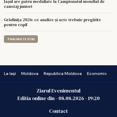
Iaşul are patru medaliate la Campionatul mondial de
canotaj-juniori
Grădinița 2026: ce analize și acte trebuie pregătite
pentru copil
MAI MULTE STIRI
La Iași
Moldova
Republica Moldova
Economie
In
Ziarul Evenimentul
Editia online din -
08.08.2026
-
19:20
Contact