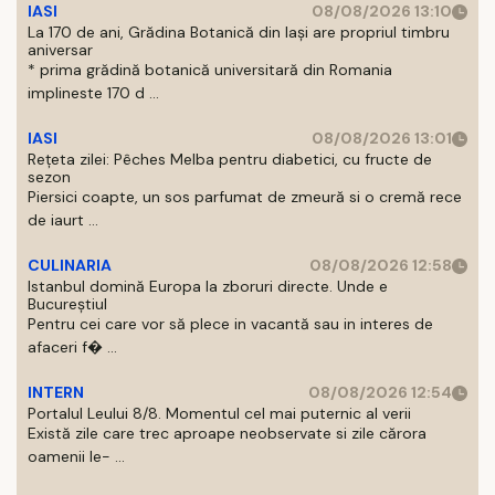
IASI
08/08/2026 13:10
La 170 de ani, Grădina Botanică din Iași are propriul timbru
aniversar
* prima grădină botanică universitară din Romania
implineste 170 d ...
IASI
08/08/2026 13:01
Rețeta zilei: Pêches Melba pentru diabetici, cu fructe de
sezon
Piersici coapte, un sos parfumat de zmeură si o cremă rece
de iaurt ...
CULINARIA
08/08/2026 12:58
Istanbul domină Europa la zboruri directe. Unde e
Bucureștiul
Pentru cei care vor să plece in vacantă sau in interes de
afaceri f� ...
INTERN
08/08/2026 12:54
Portalul Leului 8/8. Momentul cel mai puternic al verii
Există zile care trec aproape neobservate si zile cărora
oamenii le- ...