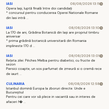
IASI
08/08/2026 13:11
Opera Iași, luptă finală între doi candidați
* concursul pentru conducerea Operei Nationale Romane
din Iasi intră ...
IASI
08/08/2026 13:10
La 170 de ani, Grădina Botanică din Iași are propriul timbru
aniversar
* prima grădină botanică universitară din Romania
implineste 170 d ...
IASI
08/08/2026 13:01
Rețeta zilei: Pêches Melba pentru diabetici, cu fructe de
sezon
Piersici coapte, un sos parfumat de zmeură si o cremă rece
de iaurt ...
CULINARIA
08/08/2026 12:58
Istanbul domină Europa la zboruri directe. Unde e
Bucureștiul
Pentru cei care vor să plece in vacantă sau in interes de
afaceri f� ...