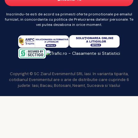
Inscriindu-te esti de acord sa primesti oferte promotionale pe emailul
furnizat, in concordanta cu politica de Prelucrarea datelor personale. Te
vei putea dezabona in orice moment.
Copyright © SC Ziarul Evenimentul SRL Iasi. In varianta tiparita,
cotidianul Evenimentul are o arie de distributie care cuprinde 6
judete: Iasi, Bacau, Botosani, Neamt, Suceava si Vaslui