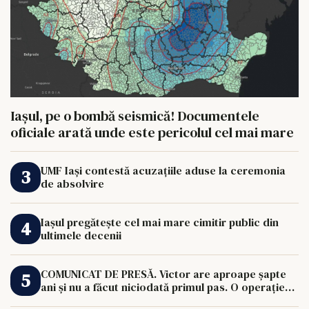
Iașul, pe o bombă seismică! Documentele
oficiale arată unde este pericolul cel mai mare
UMF Iași contestă acuzațiile aduse la ceremonia
de absolvire
Iașul pregătește cel mai mare cimitir public din
ultimele decenii
COMUNICAT DE PRESĂ. Victor are aproape șapte
ani și nu a făcut niciodată primul pas. O operație
de 33.000 de euro îi poate schimba viața.