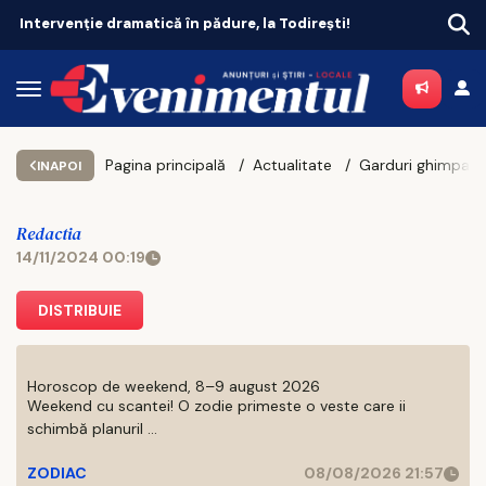
Iaşul are patru medaliate la Campionatul mondial de canotaj-juniori
Pagina principală
Actualitate
INAPOI
Redactia
14/11/2024 00:19
DISTRIBUIE
Horoscop de weekend, 8–9 august 2026
Weekend cu scantei! O zodie primeste o veste care ii
schimbă planuril ...
ZODIAC
08/08/2026 21:57