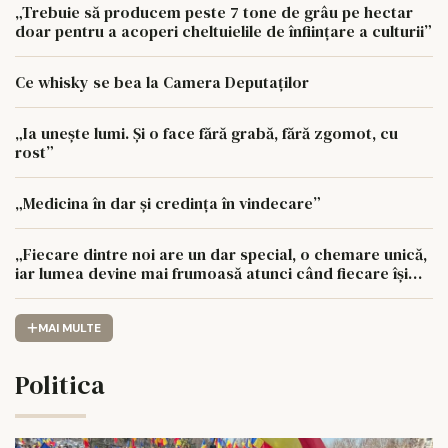
„Trebuie să producem peste 7 tone de grâu pe hectar
doar pentru a acoperi cheltuielile de înființare a culturii”
Ce whisky se bea la Camera Deputaților
„Ia unește lumi. Și o face fără grabă, fără zgomot, cu
rost”
„Medicina în dar și credința în vindecare”
„Fiecare dintre noi are un dar special, o chemare unică,
iar lumea devine mai frumoasă atunci când fiecare își
urmează drumul cu sufletul deschis”
MAI MULTE
Politica