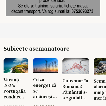
Subiecte asemanatoare
Criza
Vacanțe
Cutremur în
Semna
energetică
2026:
România!
alarm
se
Portugalia
Pământul s-
mulți 
adâncește.
conduce
a zguduit
mor î
Fabricile
topul
din nou în
accid