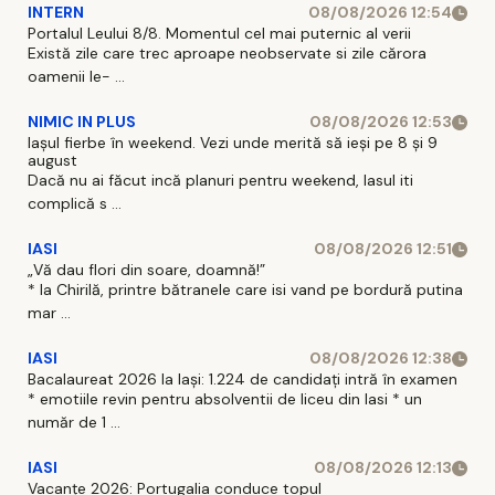
INTERN
08/08/2026 12:54
Portalul Leului 8/8. Momentul cel mai puternic al verii
Există zile care trec aproape neobservate si zile cărora
oamenii le- ...
NIMIC IN PLUS
08/08/2026 12:53
Iașul fierbe în weekend. Vezi unde merită să ieși pe 8 și 9
august
Dacă nu ai făcut incă planuri pentru weekend, Iasul iti
complică s ...
IASI
08/08/2026 12:51
„Vă dau flori din soare, doamnă!”
* la Chirilă, printre bătranele care isi vand pe bordură putina
mar ...
IASI
08/08/2026 12:38
Bacalaureat 2026 la Iași: 1.224 de candidați intră în examen
* emotiile revin pentru absolventii de liceu din Iasi * un
număr de 1 ...
IASI
08/08/2026 12:13
Vacanțe 2026: Portugalia conduce topul