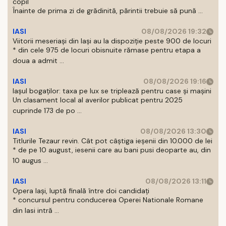
copil
Înainte de prima zi de grădinită, părintii trebuie să pună ...
IASI
08/08/2026 19:32
Viitorii meseriași din Iași au la dispoziție peste 900 de locuri
* din cele 975 de locuri obisnuite rămase pentru etapa a
doua a admit ...
IASI
08/08/2026 19:16
Iașul bogaților: taxa pe lux se triplează pentru case și mașini
Un clasament local al averilor publicat pentru 2025
cuprinde 173 de po ...
IASI
08/08/2026 13:30
Titlurile Tezaur revin. Cât pot câștiga ieșenii din 10.000 de lei
* de pe 10 august, iesenii care au bani pusi deoparte au, din
10 augus ...
IASI
08/08/2026 13:11
Opera Iași, luptă finală între doi candidați
* concursul pentru conducerea Operei Nationale Romane
din Iasi intră ...