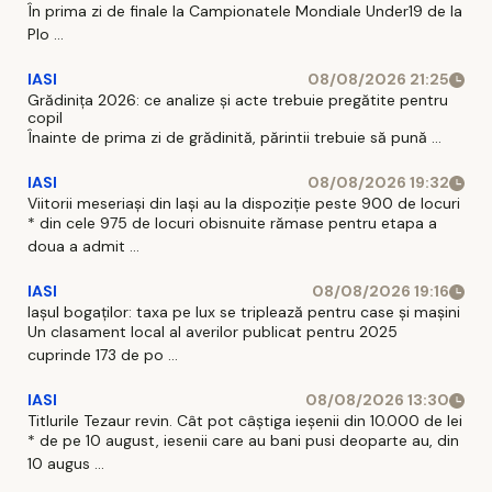
În prima zi de finale la Campionatele Mondiale Under19 de la
Plo ...
IASI
08/08/2026 21:25
Grădinița 2026: ce analize și acte trebuie pregătite pentru
copil
Înainte de prima zi de grădinită, părintii trebuie să pună ...
IASI
08/08/2026 19:32
Viitorii meseriași din Iași au la dispoziție peste 900 de locuri
* din cele 975 de locuri obisnuite rămase pentru etapa a
doua a admit ...
IASI
08/08/2026 19:16
Iașul bogaților: taxa pe lux se triplează pentru case și mașini
Un clasament local al averilor publicat pentru 2025
cuprinde 173 de po ...
IASI
08/08/2026 13:30
Titlurile Tezaur revin. Cât pot câștiga ieșenii din 10.000 de lei
* de pe 10 august, iesenii care au bani pusi deoparte au, din
10 augus ...