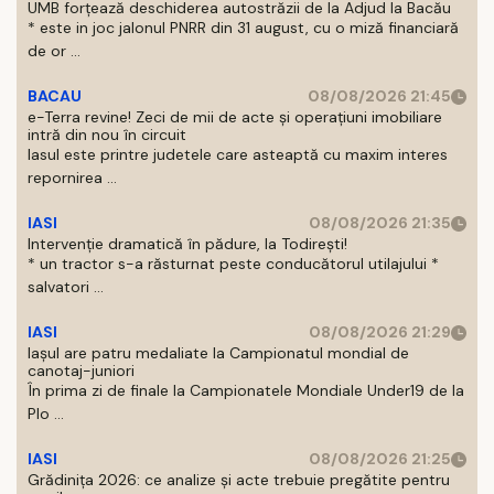
UMB forțează deschiderea autostrăzii de la Adjud la Bacău
* este in joc jalonul PNRR din 31 august, cu o miză financiară
de or ...
BACAU
08/08/2026 21:45
e-Terra revine! Zeci de mii de acte și operațiuni imobiliare
intră din nou în circuit
Iasul este printre judetele care asteaptă cu maxim interes
repornirea ...
IASI
08/08/2026 21:35
Intervenție dramatică în pădure, la Todirești!
* un tractor s-a răsturnat peste conducătorul utilajului *
salvatori ...
IASI
08/08/2026 21:29
Iaşul are patru medaliate la Campionatul mondial de
canotaj-juniori
În prima zi de finale la Campionatele Mondiale Under19 de la
Plo ...
IASI
08/08/2026 21:25
Grădinița 2026: ce analize și acte trebuie pregătite pentru