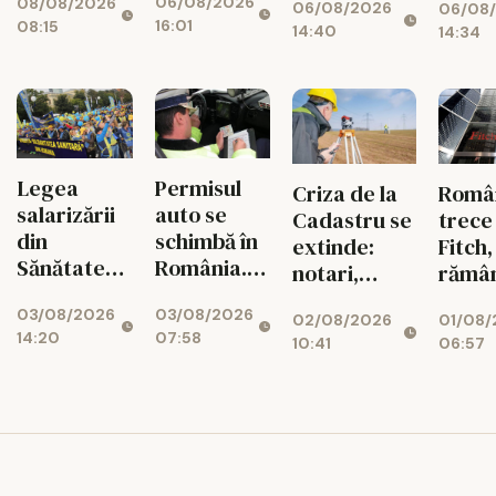
06/08/2026
08/08/2026
mari pot
06/08/2026
06/08
zona
rutie
16:01
08:15
rămâne
14:40
14:34
seismică
decât
fără
Vrancea
cauz
energie în
tuber
orele de
și a
vârf
drogu
Permisul
Legea
Criza de la
Româ
auto se
salarizării
Cadastru se
trece
schimbă în
din
extinde:
Fitch,
România.
Sănătate
notari,
rămâ
Ce reguli
provoacă
dezvoltatori
marg
03/08/2026
03/08/2026
noi îi
un nou
02/08/2026
01/08/
și bănci,
prăpa
07:58
14:20
așteaptă
conflict.
10:41
06:57
afectați de
finan
pe șoferi și
Sindicatele,
blocajul
când vor
gata de
național
intra în
proteste
vigoare