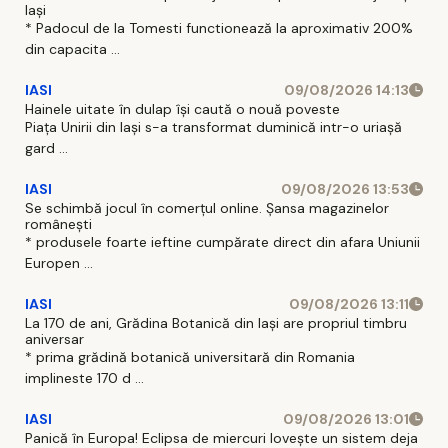
Iași
* Padocul de la Tomesti functionează la aproximativ 200%
din capacita ...
IASI
09/08/2026 14:13
Hainele uitate în dulap îşi caută o nouă poveste
Piaţa Unirii din Iaşi s-a transformat duminică intr-o uriaşă
gard ...
IASI
09/08/2026 13:53
Se schimbă jocul în comerțul online. Șansa magazinelor
românești
* produsele foarte ieftine cumpărate direct din afara Uniunii
Europen ...
IASI
09/08/2026 13:11
La 170 de ani, Grădina Botanică din Iași are propriul timbru
aniversar
* prima grădină botanică universitară din Romania
implineste 170 d ...
IASI
09/08/2026 13:01
Panică în Europa! Eclipsa de miercuri lovește un sistem deja