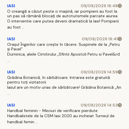
IASI
09/08/2026 16:48
O creangă a căzut peste o mașină, iar pompierii au fost la
un pas să rămână blocați de autoturismele parcate aiurea
O interventie care putea deveni dramatică la Iasi! Pompierii
au fost ...
IASI
09/08/2026 16:41
Orașul Îngerilor care crește în tăcere. Suspinele de la „Petru
și Pavel”
Duminica, aleile Cimitirului „Sfintii Apostoli Petru si Pavel&rd
...
IASI
09/08/2026 14:59
Grădina Botanică, în sărbătoare. Intrarea este gratuită
pentru toți vizitatorii
Iasul are un motiv urias de sărbătoare! Grădina Botanică „An
...
IASI
09/08/2026 14:53
Handbal feminin - Meciuri de verificare pierdute
Handbalistele de la CSM Iasi 2020 au incheiat Turneul de
handbal femin ...