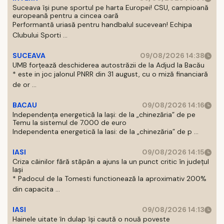
Suceava își pune sportul pe harta Europei! CSU, campioană
europeană pentru a cincea oară
Performantă uriasă pentru handbalul sucevean! Echipa
Clubului Sporti ...
SUCEAVA
09/08/2026 14:38
UMB forțează deschiderea autostrăzii de la Adjud la Bacău
* este in joc jalonul PNRR din 31 august, cu o miză financiară
de or ...
BACAU
09/08/2026 14:16
Independența energetică la Iași: de la „chinezăria” de pe
Temu la sistemul de 7.000 de euro
Independenta energetică la Iasi: de la „chinezăria” de p ...
IASI
09/08/2026 14:15
Criza câinilor fără stăpân a ajuns la un punct critic în județul
Iași
* Padocul de la Tomesti functionează la aproximativ 200%
din capacita ...
IASI
09/08/2026 14:13
Hainele uitate în dulap îşi caută o nouă poveste