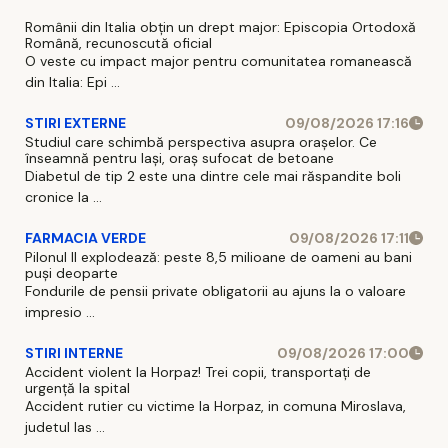
Românii din Italia obțin un drept major: Episcopia Ortodoxă
Română, recunoscută oficial
O veste cu impact major pentru comunitatea romanească
din Italia: Epi ...
STIRI EXTERNE
09/08/2026 17:16
Studiul care schimbă perspectiva asupra orașelor. Ce
înseamnă pentru Iași, oraș sufocat de betoane
Diabetul de tip 2 este una dintre cele mai răspandite boli
cronice la ...
FARMACIA VERDE
09/08/2026 17:11
Pilonul II explodează: peste 8,5 milioane de oameni au bani
puși deoparte
Fondurile de pensii private obligatorii au ajuns la o valoare
impresio ...
STIRI INTERNE
09/08/2026 17:00
Accident violent la Horpaz! Trei copii, transportați de
urgență la spital
Accident rutier cu victime la Horpaz, in comuna Miroslava,
judetul Ias ...