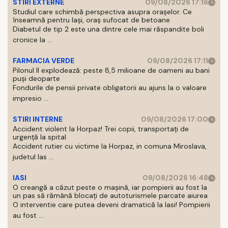
STIRI EXTERNE
09/08/2026 17:16
Studiul care schimbă perspectiva asupra orașelor. Ce
înseamnă pentru Iași, oraș sufocat de betoane
Diabetul de tip 2 este una dintre cele mai răspandite boli
cronice la ...
FARMACIA VERDE
09/08/2026 17:11
Pilonul II explodează: peste 8,5 milioane de oameni au bani
puși deoparte
Fondurile de pensii private obligatorii au ajuns la o valoare
impresio ...
STIRI INTERNE
09/08/2026 17:00
Accident violent la Horpaz! Trei copii, transportați de
urgență la spital
Accident rutier cu victime la Horpaz, in comuna Miroslava,
judetul Ias ...
IASI
09/08/2026 16:48
O creangă a căzut peste o mașină, iar pompierii au fost la
un pas să rămână blocați de autoturismele parcate aiurea
O interventie care putea deveni dramatică la Iasi! Pompierii
au fost ...