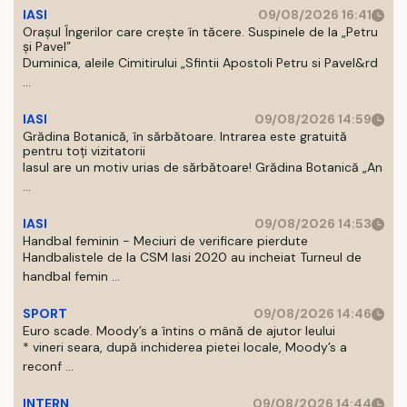
IASI
09/08/2026 16:41
Orașul Îngerilor care crește în tăcere. Suspinele de la „Petru
și Pavel”
Duminica, aleile Cimitirului „Sfintii Apostoli Petru si Pavel&rd
...
IASI
09/08/2026 14:59
Grădina Botanică, în sărbătoare. Intrarea este gratuită
pentru toți vizitatorii
Iasul are un motiv urias de sărbătoare! Grădina Botanică „An
...
IASI
09/08/2026 14:53
Handbal feminin - Meciuri de verificare pierdute
Handbalistele de la CSM Iasi 2020 au incheiat Turneul de
handbal femin ...
SPORT
09/08/2026 14:46
Euro scade. Moody’s a întins o mână de ajutor leului
* vineri seara, după inchiderea pietei locale, Moody’s a
reconf ...
INTERN
09/08/2026 14:44