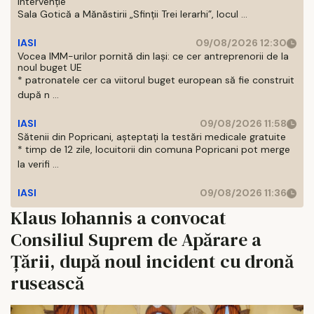
intervenţie
Sala Gotică a Mănăstirii „Sfinţii Trei Ierarhi”, locul ...
IASI
09/08/2026 12:30
Vocea IMM-urilor pornită din Iași: ce cer antreprenorii de la
noul buget UE
* patronatele cer ca viitorul buget european să fie construit
după n ...
IASI
09/08/2026 11:58
Sătenii din Popricani, așteptați la testări medicale gratuite
* timp de 12 zile, locuitorii din comuna Popricani pot merge
la verifi ...
IASI
09/08/2026 11:36
Klaus Iohannis a convocat
Consiliul Suprem de Apărare a
Țării, după noul incident cu dronă
rusească