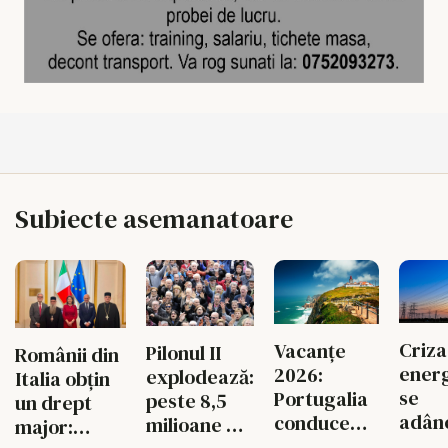
Subiecte asemanatoare
Criza
Vacanțe
Pilonul II
Românii din
energ
2026:
explodează:
Italia obțin
se
Portugalia
peste 8,5
un drept
adân
conduce
milioane de
major:
Fabri
topul