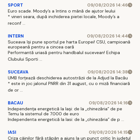
SPORT
09/08/2026 14:46
Euro scade. Moody’s a întins o mână de ajutor leului
* vineri seara, după inchiderea pietei locale, Moody’s a
reconf ...
INTERN
09/08/2026 14:44
Suceava își pune sportul pe harta Europei! CSU, campioană
europeană pentru a cincea oară
Performantă uriasă pentru handbalul sucevean! Echipa
Clubului Sporti ...
SUCEAVA
09/08/2026 14:38
UMB forțează deschiderea autostrăzii de la Adjud la Bacău
* este in joc jalonul PNRR din 31 august, cu o miză financiară
de or ...
BACAU
09/08/2026 14:16
Independența energetică la Iași: de la „chinezăria” de pe
Temu la sistemul de 7.000 de euro
Independenta energetică la Iasi: de la „chinezăria” de p ...
IASI
09/08/2026 14:15
Criza câinilor fără stăpân a ajuns la un punct critic în județul