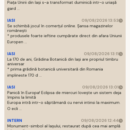
Piaţa Unirii din Iaşi s-a transformat duminică intr-o uriaşă
gard ...
IASI
09/08/2026 13:53
Se schimbă jocul în comerțul online. Șansa magazinelor
românești
* produsele foarte ieftine cumpărate direct din afara Uniunii
Europen ...
IASI
09/08/2026 13:11
La 170 de ani, Grădina Botanică din Iași are propriul timbru
aniversar
* prima grădină botanică universitară din Romania
implineste 170 d ...
IASI
09/08/2026 13:01
Panică în Europa! Eclipsa de miercuri lovește un sistem deja
împins la limită
Europa intră intr-o săptămană cu nervii intinsi la maximum.
O ecli ...
INTERN
09/08/2026 12:44
Monument-simbol al Iaşului, restaurat după cea mai amplă