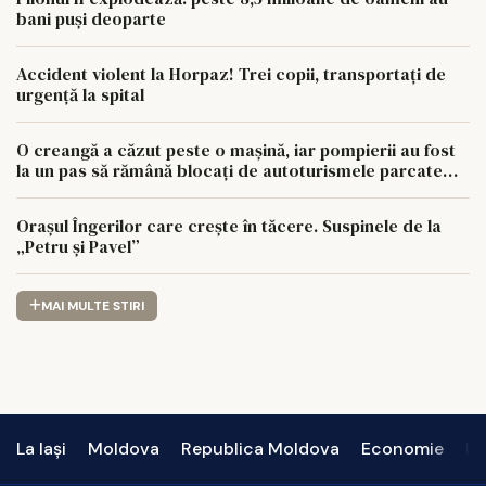
bani puși deoparte
Accident violent la Horpaz! Trei copii, transportați de
urgență la spital
O creangă a căzut peste o mașină, iar pompierii au fost
la un pas să rămână blocați de autoturismele parcate
aiurea
Orașul Îngerilor care crește în tăcere. Suspinele de la
„Petru și Pavel”
MAI MULTE STIRI
La Iași
Moldova
Republica Moldova
Economie
In