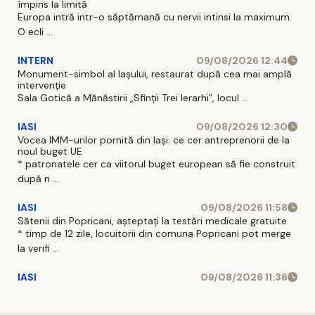
împins la limită
Europa intră intr-o săptămană cu nervii intinsi la maximum.
O ecli ...
INTERN
09/08/2026 12:44
Monument-simbol al Iaşului, restaurat după cea mai amplă
intervenţie
Sala Gotică a Mănăstirii „Sfinţii Trei Ierarhi”, locul ...
IASI
09/08/2026 12:30
Vocea IMM-urilor pornită din Iași: ce cer antreprenorii de la
noul buget UE
* patronatele cer ca viitorul buget european să fie construit
după n ...
IASI
09/08/2026 11:58
Sătenii din Popricani, așteptați la testări medicale gratuite
* timp de 12 zile, locuitorii din comuna Popricani pot merge
la verifi ...
IASI
09/08/2026 11:36