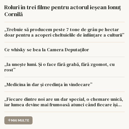
Roluri în trei filme pentru actorul ieşean Ionuţ
Cornilă
„Trebuie să producem peste 7 tone de grâu pe hectar
doar pentru a acoperi cheltuielile de înființare a culturii”
Ce whisky se bea la Camera Deputaților
„Ia unește lumi. Și o face fără grabă, fără zgomot, cu
rost”
„Medicina în dar și credința în vindecare”
„Fiecare dintre noi are un dar special, o chemare unică,
iar lumea devine mai frumoasă atunci când fiecare își
urmează drumul cu sufletul deschis”
MAI MULTE