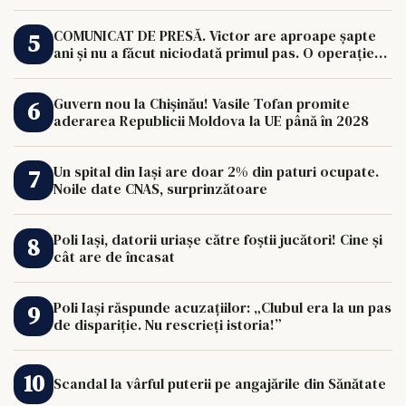
COMUNICAT DE PRESĂ. Victor are aproape șapte
ani și nu a făcut niciodată primul pas. O operație
de 33.000 de euro îi poate schimba viața.
Guvern nou la Chișinău! Vasile Tofan promite
aderarea Republicii Moldova la UE până în 2028
Un spital din Iași are doar 2% din paturi ocupate.
Noile date CNAS, surprinzătoare
Poli Iași, datorii uriașe către foștii jucători! Cine și
cât are de încasat
Poli Iași răspunde acuzațiilor: „Clubul era la un pas
de dispariție. Nu rescrieți istoria!”
Scandal la vârful puterii pe angajările din Sănătate