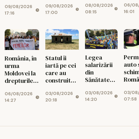
oameni au
Episcopia
06/08
08/08/2026
mari 
09/08/2026
bani puși
09/08/2026
Ortodoxă
16:01
08:15
17:00
rămâ
17:16
deoparte
Română,
fără
recunoscută
energ
oficial
orele
vârf
Permi
Legea
Statul îi
România, în
auto 
salarizării
iartă pe cei
urma
schim
din
care au
Moldovei la
Româ
Sănătate
construit
drepturile și
Ce re
provoacă
ilegal!
siguranța
03/08
03/08/2026
noi îi
un nou
03/08/2026
Românii vor
06/08/2026
femeilor
07:58
14:20
20:18
aște
14:27
conflict.
putea „albi”
pe șof
Sindicatele,
clădirile
când
gata de
fără
intra 
proteste
autorizație
vigo