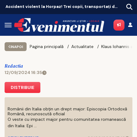
Accident violent la Horpaz! Trei copii, transportați de urgență la spital
Pagina principală
Actualitate
INAPOI
Redactia
12/09/2024 16:35
DISTRIBUIE
Românii din Italia obțin un drept major: Episcopia Ortodoxă
Română, recunoscută oficial
O veste cu impact major pentru comunitatea romanească
din Italia: Epi ...