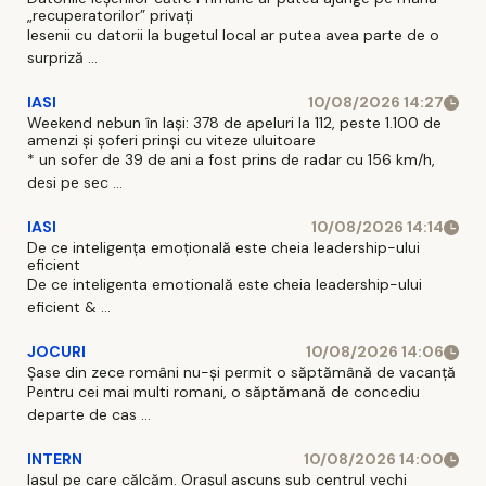
„recuperatorilor” privați
Iesenii cu datorii la bugetul local ar putea avea parte de o
surpriză ...
IASI
10/08/2026 14:27
Weekend nebun în Iași: 378 de apeluri la 112, peste 1.100 de
amenzi și șoferi prinși cu viteze uluitoare
* un sofer de 39 de ani a fost prins de radar cu 156 km/h,
desi pe sec ...
IASI
10/08/2026 14:14
De ce inteligența emoțională este cheia leadership-ului
eficient
De ce inteligenta emotională este cheia leadership-ului
eficient & ...
JOCURI
10/08/2026 14:06
Șase din zece români nu-și permit o săptămână de vacanță
Pentru cei mai multi romani, o săptămană de concediu
departe de cas ...
INTERN
10/08/2026 14:00
Iașul pe care călcăm. Orașul ascuns sub centrul vechi