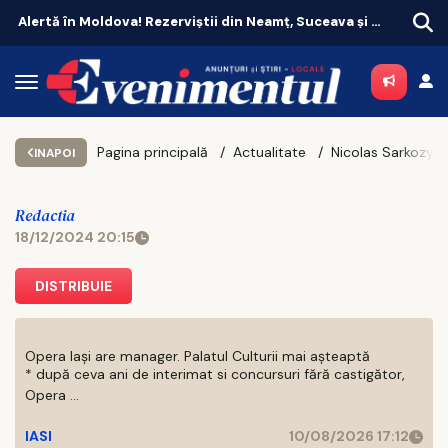
Alertă în Moldova! Rezerviștii din Neamț, Suceava și Botoșani, chemați în unitățile militare
Pagina principală
Actualitate
INAPOI
Redactia
18/12/2024 20:15
DISTRIBUIE
Opera Iași are manager. Palatul Culturii mai așteaptă
* după ceva ani de interimat si concursuri fără castigător,
Opera ...
IASI
10/08/2026 17:12