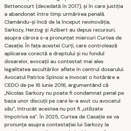
Bettencourt (decedată în 2017), şi în care justiţia
a abandonat între timp urmărirea penală.
Clamându-şi încă de la început nevinovăţia,
Sarkozy, Herzog şi Azibert au depus recursuri,
asupra cărora s-a pronunţat miercuri Curtea de
Casaţie. În faţa acestei Curţi, care controlează
aplicarea corectă a dreptului şi nu fondul
dosarelor, avocaţii au contestat mai ales
legalitatea ascultărilor aflate în centrul dosarului.
Avocatul Patrice Spinosi a invocat o hotărâre a
CEDO de pe 16 iunie 2016, argumentând că
„Nicolas Sarkozy nu poate fi condamnat penal pe
baza unor discuţii pe care le-a avut cu avocatul
său”, întrucât acestea nu pot fi „utilizate
împotriva sa”. În 2025, Curtea de Casaţie se va
pronunţa asupra contestaţiei lui Sarkozy la