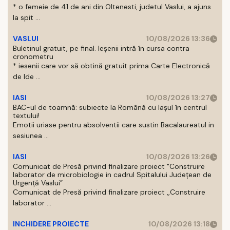
* o femeie de 41 de ani din Oltenesti, judetul Vaslui, a ajuns
la spit ...
VASLUI
10/08/2026 13:36
Buletinul gratuit, pe final. Ieșenii intră în cursa contra
cronometru
* iesenii care vor să obtină gratuit prima Carte Electronică
de Ide ...
IASI
10/08/2026 13:27
BAC-ul de toamnă: subiecte la Română cu Iașul în centrul
textului!
Emotii uriase pentru absolventii care sustin Bacalaureatul in
sesiunea ...
IASI
10/08/2026 13:26
Comunicat de Presă privind finalizare proiect "Construire
laborator de microbiologie in cadrul Spitalului Județean de
Urgență Vaslui”
Comunicat de Presă privind finalizare proiect ,,Construire
laborator ...
INCHIDERE PROIECTE
10/08/2026 13:18