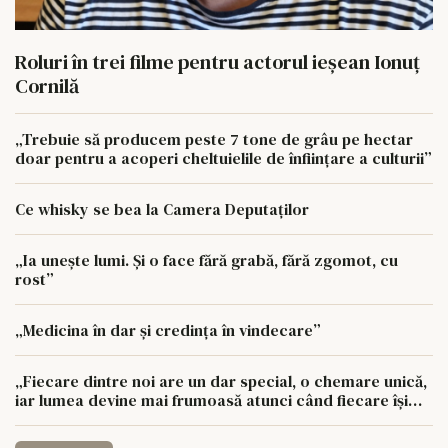
Roluri în trei filme pentru actorul ieşean Ionuţ
Cornilă
„Trebuie să producem peste 7 tone de grâu pe hectar
doar pentru a acoperi cheltuielile de înființare a culturii”
Ce whisky se bea la Camera Deputaților
„Ia unește lumi. Și o face fără grabă, fără zgomot, cu
rost”
„Medicina în dar și credința în vindecare”
„Fiecare dintre noi are un dar special, o chemare unică,
iar lumea devine mai frumoasă atunci când fiecare își
urmează drumul cu sufletul deschis”