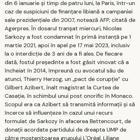
din 6 ianuarie şi timp de patru luni, la Paris, într-un
caz de suspiciuni de finanţare libiană a campaniei
sale prezidenţiale din 2007, notează AFP, citată de
Agerpres. În dosarul tranşat miercuri, Nicolas
Sarkozy a fost condamnat în primă instanţă pe 1
martie 2021, apoi în apel pe 17 mai 2023, inclusiv
la o interdicţie de 3 ani de a fi ales. De fiecare
dată, fostul preşedinte a fost găsit vinovat că a
încheiat în 2014, împreună cu avocatul său de
atunci, Thierry Herzog, un „pact de corupţie” cu
Gilbert Azibert, înalt magistrat la Curtea de
Casaţie, în schimbul unui post onorific în Monaco.
Scopul era ca Azibert să transmită informaţii şi să
încerce să influenţeze în cazul unui recurs
formulat de Sarkozy în afacerea Bettencourt, de
donaţii acordate partidului de dreapta UMP de
către moştenitoarea grupului L'Oréal, Liliane