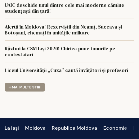
UAIC deschide unul dintre cele mai moderne cămine
studențești din țară!
Alertă în Moldova! Rezerviștii din Neamț, Suceava și
Botoșani, chemați în unitățile militare
Război la CSM Iași 2020! Chirica pune tunurile pe
contestatari
Liceul Universității „Cuza” caută învățători și profesori
MAI MULTE STIRI
La Iași
Moldova
Republica Moldova
Economie
In