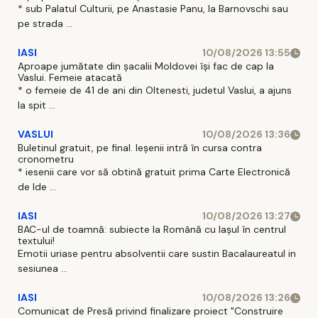
* sub Palatul Culturii, pe Anastasie Panu, la Barnovschi sau
pe strada ...
IASI
10/08/2026 13:55
Aproape jumătate din șacalii Moldovei își fac de cap la
Vaslui. Femeie atacată
* o femeie de 41 de ani din Oltenesti, judetul Vaslui, a ajuns
la spit ...
VASLUI
10/08/2026 13:36
Buletinul gratuit, pe final. Ieșenii intră în cursa contra
cronometru
* iesenii care vor să obtină gratuit prima Carte Electronică
de Ide ...
IASI
10/08/2026 13:27
BAC-ul de toamnă: subiecte la Română cu Iașul în centrul
textului!
Emotii uriase pentru absolventii care sustin Bacalaureatul in
sesiunea ...
IASI
10/08/2026 13:26
Comunicat de Presă privind finalizare proiect "Construire