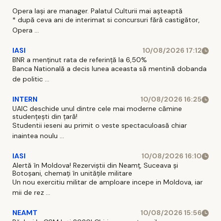
Opera Iași are manager. Palatul Culturii mai așteaptă
* după ceva ani de interimat si concursuri fără castigător,
Opera ...
IASI
10/08/2026 17:12
BNR a menținut rata de referință la 6,50%
Banca Natională a decis lunea aceasta să mentină dobanda
de politic ...
INTERN
10/08/2026 16:25
UAIC deschide unul dintre cele mai moderne cămine
studențești din țară!
Studentii ieseni au primit o veste spectaculoasă chiar
inaintea noulu ...
IASI
10/08/2026 16:10
Alertă în Moldova! Rezerviștii din Neamț, Suceava și
Botoșani, chemați în unitățile militare
Un nou exercitiu militar de amploare incepe in Moldova, iar
mii de rez ...
NEAMT
10/08/2026 15:56