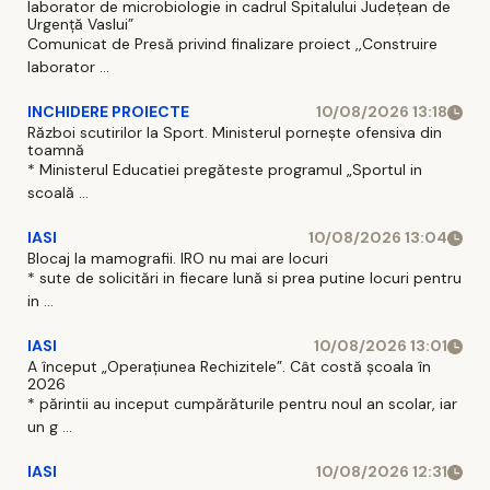
laborator de microbiologie in cadrul Spitalului Județean de
Urgență Vaslui”
Comunicat de Presă privind finalizare proiect ,,Construire
laborator ...
INCHIDERE PROIECTE
10/08/2026 13:18
Război scutirilor la Sport. Ministerul pornește ofensiva din
toamnă
* Ministerul Educatiei pregăteste programul „Sportul in
scoală ...
IASI
10/08/2026 13:04
Blocaj la mamografii. IRO nu mai are locuri
* sute de solicitări in fiecare lună si prea putine locuri pentru
in ...
IASI
10/08/2026 13:01
A început „Operațiunea Rechizitele”. Cât costă școala în
2026
* părintii au inceput cumpărăturile pentru noul an scolar, iar
un g ...
IASI
10/08/2026 12:31