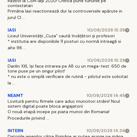
Război la CSM Iași 2020! Chirica pune tunurile pe
contestatari
Primăria Iasi reactionează dur la controversele apărute in
jurul Cl ...
IASI
10/08/2026 15:39
Liceul Universității „Cuza” caută învățători și profesori
* institutia are disponibile 11 posturi cu normă intreagă si
alte 98 ...
IASI
10/08/2026 15:29
Danlin XXL își face intrarea pe A8 cu un mega-test: 650 de
tone puse pe un singur pilot!
* nu este o simplă verificare de rutină - pilotul este solicitat
la ...
NEAMT
10/08/2026 14:45
Lovitură pentru firmele care aduc muncitori străini! Noul
sistem digital poate bloca angajatorii
O nouă etapă incepe pe piata muncii din Romania!
Procedurile privind ...
INTERN
10/08/2026 14:34
Datoriile ieșenilor către Primărie ar putea ajunge pe mâna