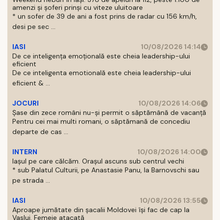
amenzi și șoferi prinși cu viteze uluitoare
* un sofer de 39 de ani a fost prins de radar cu 156 km/h,
desi pe sec ...
IASI
10/08/2026 14:14
De ce inteligența emoțională este cheia leadership-ului
eficient
De ce inteligenta emotională este cheia leadership-ului
eficient & ...
JOCURI
10/08/2026 14:06
Șase din zece români nu-și permit o săptămână de vacanță
Pentru cei mai multi romani, o săptămană de concediu
departe de cas ...
INTERN
10/08/2026 14:00
Iașul pe care călcăm. Orașul ascuns sub centrul vechi
* sub Palatul Culturii, pe Anastasie Panu, la Barnovschi sau
pe strada ...
IASI
10/08/2026 13:55
Aproape jumătate din șacalii Moldovei își fac de cap la
Vaslui. Femeie atacată