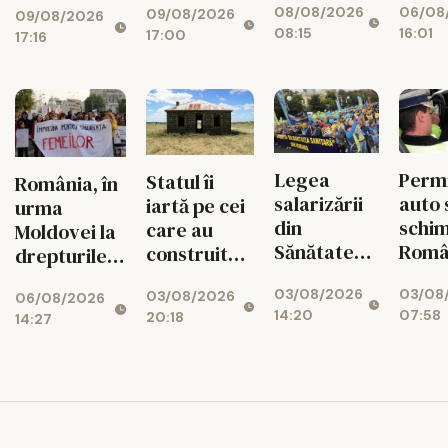
06/08
08/08/2026
mari 
09/08/2026
bani puși
09/08/2026
Ortodoxă
16:01
08:15
17:00
rămâ
17:16
deoparte
Română,
fără
recunoscută
energ
oficial
orele
vârf
Permi
Legea
Statul îi
România, în
auto 
salarizării
iartă pe cei
urma
schim
din
care au
Moldovei la
Româ
Sănătate
construit
drepturile și
Ce re
provoacă
ilegal!
siguranța
03/08
03/08/2026
noi îi
un nou
03/08/2026
Românii vor
06/08/2026
femeilor
07:58
14:20
20:18
aște
14:27
conflict.
putea „albi”
pe șof
Sindicatele,
clădirile
când
gata de
fără
intra 
proteste
autorizație
vigo