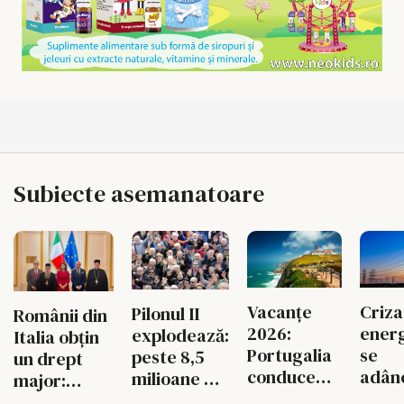
Subiecte asemanatoare
Criza
Vacanțe
Pilonul II
Românii din
energ
2026:
explodează:
Italia obțin
se
Portugalia
peste 8,5
un drept
adân
conduce
milioane de
major:
Fabri
topul
oameni au
Episcopia