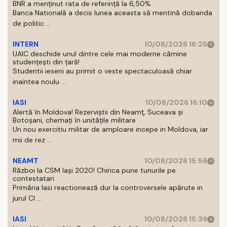
BNR a menținut rata de referință la 6,50%
Banca Natională a decis lunea aceasta să mentină dobanda
de politic ...
INTERN
10/08/2026 16:25
UAIC deschide unul dintre cele mai moderne cămine
studențești din țară!
Studentii ieseni au primit o veste spectaculoasă chiar
inaintea noulu ...
IASI
10/08/2026 16:10
Alertă în Moldova! Rezerviștii din Neamț, Suceava și
Botoșani, chemați în unitățile militare
Un nou exercitiu militar de amploare incepe in Moldova, iar
mii de rez ...
NEAMT
10/08/2026 15:56
Război la CSM Iași 2020! Chirica pune tunurile pe
contestatari
Primăria Iasi reactionează dur la controversele apărute in
jurul Cl ...
IASI
10/08/2026 15:39