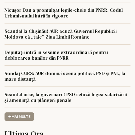
Nicușor Dan a promulgat legile-cheie din PNRR. Codul
Urbanismului intră în vigoare
Scandal la Chișinău! AUR acuză Guvernul Republicii
Moldova că „taie” Ziua Limbii Române
Deputații intră în sesiune extraordinară pentru
deblocarea banilor din PNRR
Sondaj CURS: AUR domină scena politică. PSD și PNL, la
mare distanță
Scandal uriaș la guvernare! PSD refuză legea salarizării
și amenință cu plângeri penale
MAI MULTE
Ultima Ora