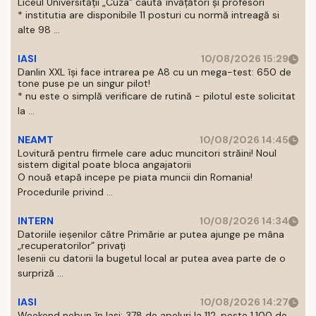
Liceul Universității „Cuza” caută învățători și profesori
* institutia are disponibile 11 posturi cu normă intreagă si
alte 98 ...
IASI
10/08/2026 15:29
Danlin XXL își face intrarea pe A8 cu un mega-test: 650 de
tone puse pe un singur pilot!
* nu este o simplă verificare de rutină - pilotul este solicitat
la ...
NEAMT
10/08/2026 14:45
Lovitură pentru firmele care aduc muncitori străini! Noul
sistem digital poate bloca angajatorii
O nouă etapă incepe pe piata muncii din Romania!
Procedurile privind ...
INTERN
10/08/2026 14:34
Datoriile ieșenilor către Primărie ar putea ajunge pe mâna
„recuperatorilor” privați
Iesenii cu datorii la bugetul local ar putea avea parte de o
surpriză ...
IASI
10/08/2026 14:27
Weekend nebun în Iași: 378 de apeluri la 112, peste 1.100 de