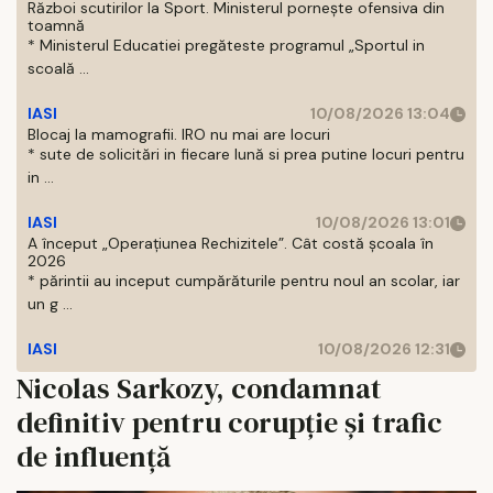
Război scutirilor la Sport. Ministerul pornește ofensiva din
toamnă
* Ministerul Educatiei pregăteste programul „Sportul in
scoală ...
IASI
10/08/2026 13:04
Blocaj la mamografii. IRO nu mai are locuri
* sute de solicitări in fiecare lună si prea putine locuri pentru
in ...
IASI
10/08/2026 13:01
A început „Operațiunea Rechizitele”. Cât costă școala în
2026
* părintii au inceput cumpărăturile pentru noul an scolar, iar
un g ...
IASI
10/08/2026 12:31
Nicolas Sarkozy, condamnat
definitiv pentru corupţie şi trafic
de influenţă