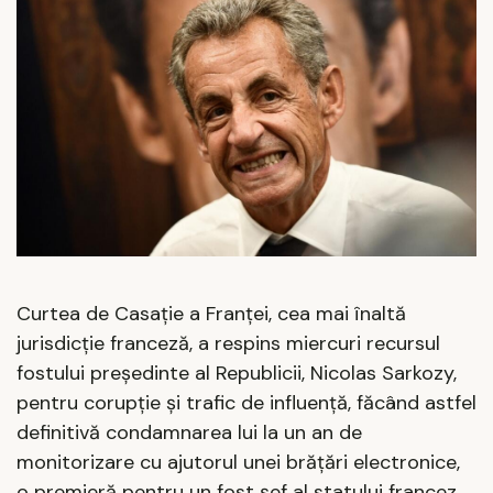
Curtea de Casaţie a Franţei, cea mai înaltă
jurisdicţie franceză, a respins miercuri recursul
fostului preşedinte al Republicii, Nicolas Sarkozy,
pentru corupţie şi trafic de influenţă, făcând astfel
definitivă condamnarea lui la un an de
monitorizare cu ajutorul unei brăţări electronice,
o premieră pentru un fost şef al statului francez,