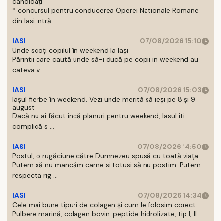
candidați
* concursul pentru conducerea Operei Nationale Romane
din Iasi intră ...
IASI
07/08/2026 15:10
Unde scoți copilul în weekend la Iași
Părintii care caută unde să-i ducă pe copii in weekend au
cateva v ...
IASI
07/08/2026 15:03
Iașul fierbe în weekend. Vezi unde merită să ieși pe 8 și 9
august
Dacă nu ai făcut incă planuri pentru weekend, Iasul iti
complică s ...
IASI
07/08/2026 14:50
Postul, o rugăciune către Dumnezeu spusă cu toată viața
Putem să nu mancăm carne si totusi să nu postim. Putem
respecta rig ...
IASI
07/08/2026 14:34
Cele mai bune tipuri de colagen și cum le folosim corect
Pulbere marină, colagen bovin, peptide hidrolizate, tip I, II