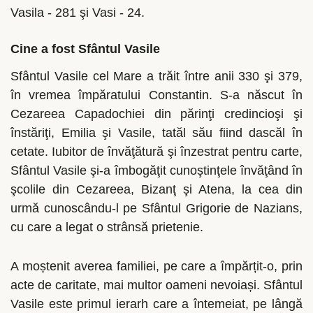
Vasila - 281 şi Vasi - 24.
Cine a fost Sfântul Vasile
Sfântul Vasile cel Mare a trăit între anii 330 şi 379,
în vremea împăratului Constantin. S-a născut în
Cezareea Capadochiei din părinţi credincioşi şi
înstăriţi, Emilia şi Vasile, tatăl său fiind dascăl în
cetate. Iubitor de învăţătură şi înzestrat pentru carte,
Sfântul Vasile şi-a îmbogăţit cunoştinţele învăţând în
şcolile din Cezareea, Bizanţ şi Atena, la cea din
urmă cunoscându-l pe Sfântul Grigorie de Nazians,
cu care a legat o strânsă prietenie.
A moștenit averea familiei, pe care a împărțit-o, prin
acte de caritate, mai multor oameni nevoiași. Sfântul
Vasile este primul ierarh care a întemeiat, pe lângă