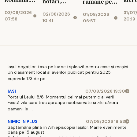
notari,
rămâne pe
Ce reguli
ener
dezvoltatori
marginea
03/08/2026
31/07
noi îi
02/08/2026
01/08/2026
și bănci,
prăpastiei
07:58
20:19
așteaptă
10:41
06:57
afectați de
financiare
pe șoferi și
blocajul
când vor
național
intra în
vigoare
Iașul bogaților: taxa pe lux se triplează pentru case și mașini
Un clasament local al averilor publicat pentru 2025
cuprinde 173 de po ...
IASI
07/08/2026 19:30
Portalul Leului 8/8. Momentul cel mai puternic al verii
Există zile care trec aproape neobservate si zile cărora
oamenii le- ...
NIMIC IN PLUS
07/08/2026 18:53
Săptămână plină în Arhiepiscopia Iașilor. Marile evenimente
până pe 15 august