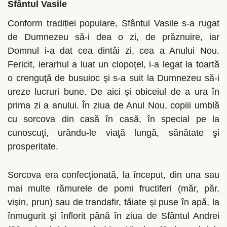
Sfântul Vasile
Conform tradiției populare, Sfântul Vasile s-a rugat
de Dumnezeu să-i dea o zi, de prăznuire, iar
Domnul i-a dat cea dintâi zi, cea a Anului Nou.
Fericit, ierarhul a luat un clopoţel, i-a legat la toartă
o crenguţă de busuioc şi s-a suit la Dumnezeu să-i
ureze lucruri bune. De aici și obiceiul de a ura în
prima zi a anului. În ziua de Anul Nou, copiii umblă
cu sorcova din casă în casă, în special pe la
cunoscuţi, urându-le viaţă lungă, sănătate şi
prosperitate.
Sorcova era confecţionată, la început, din una sau
mai multe rămurele de pomi fructiferi (măr, păr,
vişin, prun) sau de trandafir, tăiate şi puse în apă, la
înmugurit şi înflorit până în ziua de Sfântul Andrei