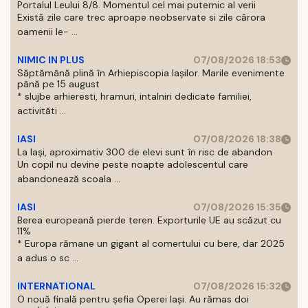
Portalul Leului 8/8. Momentul cel mai puternic al verii
Există zile care trec aproape neobservate si zile cărora
oamenii le- ...
NIMIC IN PLUS
07/08/2026 18:53
Săptămână plină în Arhiepiscopia Iașilor. Marile evenimente
până pe 15 august
* slujbe arhieresti, hramuri, intalniri dedicate familiei,
activităti ...
IASI
07/08/2026 18:38
La Iași, aproximativ 300 de elevi sunt în risc de abandon
Un copil nu devine peste noapte adolescentul care
abandonează scoala ...
IASI
07/08/2026 15:35
Berea europeană pierde teren. Exporturile UE au scăzut cu
11%
* Europa rămane un gigant al comertului cu bere, dar 2025
a adus o sc ...
INTERNATIONAL
07/08/2026 15:32
O nouă finală pentru șefia Operei Iași. Au rămas doi