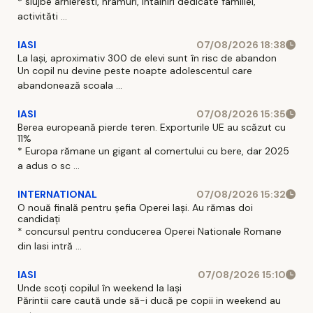
* slujbe arhieresti, hramuri, intalniri dedicate familiei,
activităti ...
IASI
07/08/2026 18:38
La Iași, aproximativ 300 de elevi sunt în risc de abandon
Un copil nu devine peste noapte adolescentul care
abandonează scoala ...
IASI
07/08/2026 15:35
Berea europeană pierde teren. Exporturile UE au scăzut cu
11%
* Europa rămane un gigant al comertului cu bere, dar 2025
a adus o sc ...
INTERNATIONAL
07/08/2026 15:32
O nouă finală pentru șefia Operei Iași. Au rămas doi
candidați
* concursul pentru conducerea Operei Nationale Romane
din Iasi intră ...
IASI
07/08/2026 15:10
Unde scoți copilul în weekend la Iași
Părintii care caută unde să-i ducă pe copii in weekend au