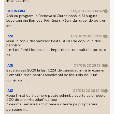
intalnesc intr ...
CULINARIA
07/08/2026 13:42
Apă cu program în Bârnova și Ciurea până la 31 august
Locuitorii din Barnova, Pietrăria si Păun, dar si cei de pe trei
str ...
IASI
07/08/2026 13:30
Iașul, în topul despărțirilor. Peste 6.000 de copii duc dorul
părinților
* mii de familii iesene sunt impărtite intre două tări, iar sute
de ...
IASI
07/08/2026 13:11
Bacalaureat 2026 la Iași: 1.224 de candidați intră în examen
* emotiile revin pentru absolventii de liceu din Iasi * un
număr de 1 ...
IASI
07/08/2026 12:13
Noua limită de 7 camere poate schimba soarta celor peste
500 de „mini-hoteluri” din Iași
* cea mai sensibilă schimbare ii vizează pe proprietarii
persoane fi ...