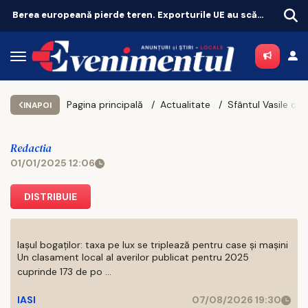
Berea europeană pierde teren. Exporturile UE au scăzut cu 11%
Pagina principală
Actualitate
INAPOI
Redactia
01/01/2025 12:06
DISTRIBUIE
Iașul bogaților: taxa pe lux se triplează pentru case și mașini
Un clasament local al averilor publicat pentru 2025
cuprinde 173 de po ...
IASI
07/08/2026 19:30