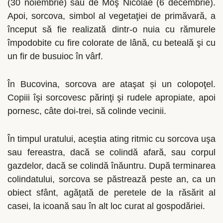
(30 noiembrie) sau de Moş Nicolae (6 decembrie).
Apoi, sorcova, simbol al vegetaţiei de primăvară, a
început să fie realizată dintr-o nuia cu rămurele
împodobite cu fire colorate de lână, cu beteală şi cu
un fir de busuioc în vârf.
În Bucovina, sorcova are ataşat și un colopoţel.
Copiii îşi sorcovesc părinţi şi rudele apropiate, apoi
pornesc, câte doi-trei, să colinde vecinii.
În timpul uratului, aceştia ating ritmic cu sorcova uşa
sau fereastra, dacă se colindă afară, sau corpul
gazdelor, dacă se colindă înăuntru. După terminarea
colindatului, sorcova se păstrează peste an, ca un
obiect sfânt, agăţată de peretele de la răsărit al
casei, la icoană sau în alt loc curat al gospodăriei.