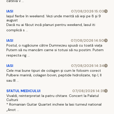
cateva v ...
IASI
07/08/2026 15:03
Iașul fierbe în weekend. Vezi unde merită să ieși pe 8 și 9
august
Dacă nu ai făcut incă planuri pentru weekend, Iasul iti
complică s ...
IASI
07/08/2026 14:50
Postul, o rugăciune către Dumnezeu spusă cu toată viața
Putem să nu mancăm carne si totusi să nu postim. Putem
respecta rig ...
IASI
07/08/2026 14:34
Cele mai bune tipuri de colagen și cum le folosim corect
Pulbere marină, colagen bovin, peptide hidrolizate, tip I, II
sau III ...
SFATUL MEDICULUI
07/08/2026 14:31
Vivaldi, reinterpretat la patru chitare. Concert la Palatul
Culturii
* Romanian Guitar Quartet incheie la Iasi turneul national
„Anot ...