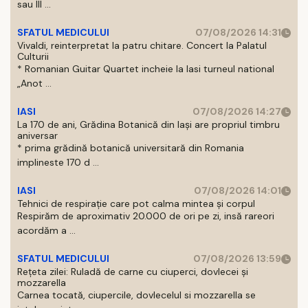
sau III ...
SFATUL MEDICULUI
07/08/2026 14:31
Vivaldi, reinterpretat la patru chitare. Concert la Palatul
Culturii
* Romanian Guitar Quartet incheie la Iasi turneul national
„Anot ...
IASI
07/08/2026 14:27
La 170 de ani, Grădina Botanică din Iași are propriul timbru
aniversar
* prima grădină botanică universitară din Romania
implineste 170 d ...
IASI
07/08/2026 14:01
Tehnici de respirație care pot calma mintea și corpul
Respirăm de aproximativ 20.000 de ori pe zi, insă rareori
acordăm a ...
SFATUL MEDICULUI
07/08/2026 13:59
Rețeta zilei: Ruladă de carne cu ciuperci, dovlecei și
mozzarella
Carnea tocată, ciupercile, dovlecelul si mozzarella se