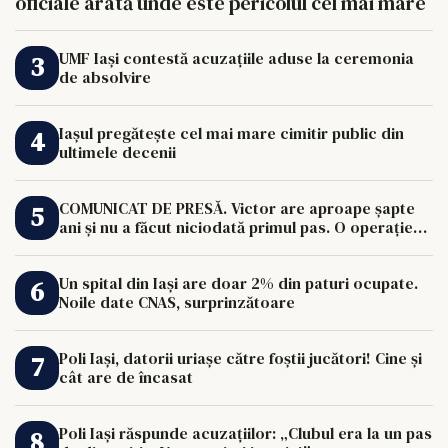
oficiale arată unde este pericolul cel mai mare
UMF Iași contestă acuzațiile aduse la ceremonia
de absolvire
Iașul pregătește cel mai mare cimitir public din
ultimele decenii
COMUNICAT DE PRESĂ. Victor are aproape șapte
ani și nu a făcut niciodată primul pas. O operație
de 33.000 de euro îi poate schimba viața.
Un spital din Iași are doar 2% din paturi ocupate.
Noile date CNAS, surprinzătoare
Poli Iași, datorii uriașe către foștii jucători! Cine și
cât are de încasat
Poli Iași răspunde acuzațiilor: „Clubul era la un pas