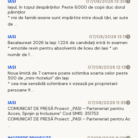
IASI
07/08/2026 13:30
Iașul, în topul despărțirilor. Peste 6.000 de copii duc dorul
părinților
* mii de familii iesene sunt impărtite intre două tări, iar sute
de ...
IASI
07/08/2026 13:11
Bacalaureat 2026 la Iași: 1.224 de candidați intră în examen
* emotiile revin pentru absolventii de liceu din Iasi * un
număr de 1 ...
IASI
07/08/2026 12:13
Noua limită de 7 camere poate schimba soarta celor peste
500 de „mini-hoteluri” din Iași
* cea mai sensibilă schimbare ii vizează pe proprietarii
persoane fi ...
IASI
07/08/2026 11:35
COMUNICAT DE PRESĂ Proiect: „PASI – Parteneriat pentru
Acces, Sprijin și Incluziune” Cod SMIS: 351753
COMUNICAT DE PRESĂ Proiect: „PASI – Parteneriat pentru Ac
...
INCEPERE PROIECTE
07/08/2026 11:09