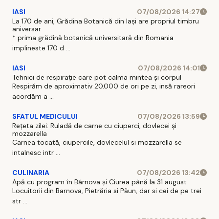
IASI
07/08/2026 14:27
La 170 de ani, Grădina Botanică din Iași are propriul timbru
aniversar
* prima grădină botanică universitară din Romania
implineste 170 d ...
IASI
07/08/2026 14:01
Tehnici de respirație care pot calma mintea și corpul
Respirăm de aproximativ 20.000 de ori pe zi, insă rareori
acordăm a ...
SFATUL MEDICULUI
07/08/2026 13:59
Rețeta zilei: Ruladă de carne cu ciuperci, dovlecei și
mozzarella
Carnea tocată, ciupercile, dovlecelul si mozzarella se
intalnesc intr ...
CULINARIA
07/08/2026 13:42
Apă cu program în Bârnova și Ciurea până la 31 august
Locuitorii din Barnova, Pietrăria si Păun, dar si cei de pe trei
str ...