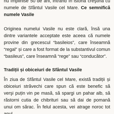
nu împlinise 50 de ani, intrând în istoria creştină cu
numele de Sfântul Vasile cel Mare.
Ce semnifică
numele Vasile
Originea numelui Vasile nu este clară, însă una
dintre variantele acceptate este aceea că numele
provine din grecescul “basileios”, care înseamnă
“regal” și care a fost format de la substantivul comun
“basileus”, care înseamnă “rege” sau “conducător”.
Tradiții și obiceiuri de Sfântul Vasile
În ziua de Sfântul Vasile cel Mare, există tradiții și
obiceiuri străvechi care spun că este benefic să
verşi puțin vin pe masă, să spargi un pahar alb, să
răstorni cutia de chibrituri sau să dai de pomană
unui om sărac. În felul acesta, vei atrage noroc tot
anul.