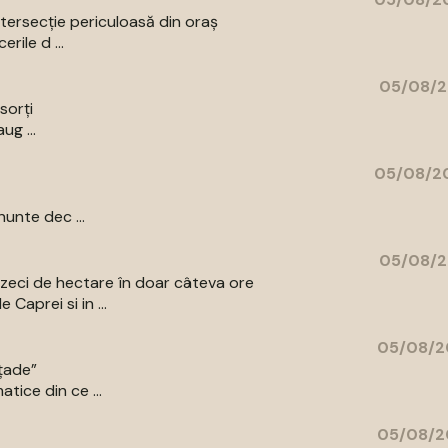
intersecție periculoasă din oraș
rile d ...
05/08/2
sorți
ug ...
05/08/20
unte dec ...
05/08/2
ns zeci de hectare în doar câteva ore
Caprei si in ...
05/08/2
ațade”
tice din ce ...
05/08/2