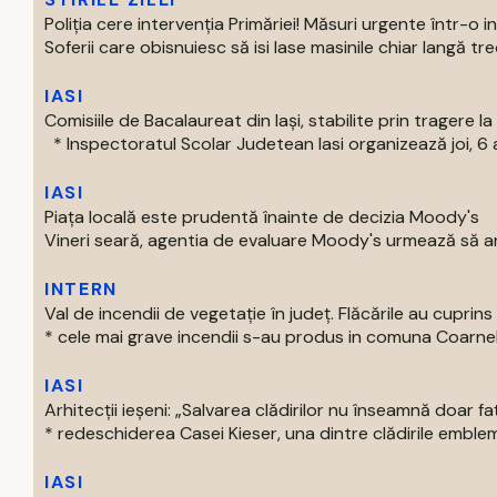
Poliția cere intervenția Primăriei! Măsuri urgente într-o 
Soferii care obisnuiesc să isi lase masinile chiar langă trece
IASI
Comisiile de Bacalaureat din Iași, stabilite prin tragere la 
* Inspectoratul Scolar Judetean Iasi organizează joi, 6 a
IASI
Piața locală este prudentă înainte de decizia Moody's
Vineri seară, agentia de evaluare Moody's urmează să an
INTERN
Val de incendii de vegetație în județ. Flăcările au cupri
* cele mai grave incendii s-au produs in comuna Coarnele 
IASI
Arhitecții ieșeni: „Salvarea clădirilor nu înseamnă doar f
* redeschiderea Casei Kieser, una dintre clădirile emblema
IASI