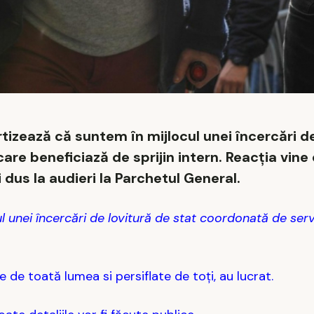
izează că suntem în mijlocul unei încercări de
care beneficiază de sprijin intern. Reacția vin
i dus la audieri la Parchetul General.
unei încercări de lovitură de stat coordonată de servi
te de toată lumea si persiflate de toți, au lucrat.