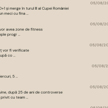
05/08/20
+1 și merge în turul III al Cupei României
 meci cu fina ...
05/08/20
e vor avea zone de fitness
ple progr ...
05/08/20
ț vor fi verificate
upă co ...
05/08/2
curi, 5 ...
05/08/20
vine, după 25 de ani de controverse
rivit cu team ...
05/08/20