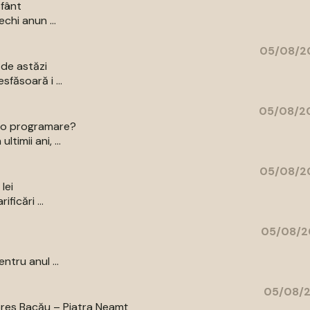
sfânt
echi anun ...
05/08/20
 de astăzi
sfăsoară i ...
05/08/20
ce o programare?
timii ani, ...
05/08/20
lei
ficări ...
05/08/2
ntru anul ...
05/08/2
pres Bacău – Piatra Neamț