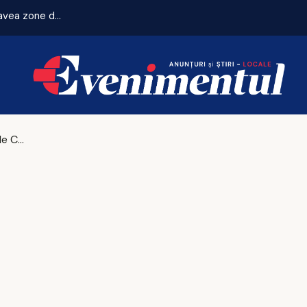
Zeci de locuri de joacă vor fi modernizate, iar cartierele vor avea zone de fitness
Vicepreședintele CNSAS, avertisment în cazul lui Călin Georgescu: 'Ce se întâmplă este doar începutul / Va fi zbatere, dar adevărul va ieși la suprafață'