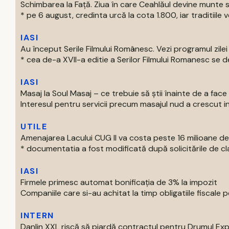
Schimbarea la Față. Ziua în care Ceahlăul devine munte 
* pe 6 august, credinta urcă la cota 1.800, iar traditiile v
IASI
Au început Serile Filmului Românesc. Vezi programul zilei
* cea de-a XVII-a editie a Serilor Filmului Romanesc se de
IASI
Masaj la Soul Masaj – ce trebuie să știi înainte de a fa
Interesul pentru servicii precum masajul nud a crescut in ul
UTILE
Amenajarea Lacului CUG II va costa peste 16 milioane de 
* documentatia a fost modificată după solicitările de clari
IASI
Firmele primesc automat bonificația de 3% la impozit
Companiile care si-au achitat la timp obligatiile fiscale pe
INTERN
Danlin XXL riscă să piardă contractul pentru Drumul Ex