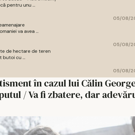
că pentru unu ...
05/08/20
 reamenajare
maniei va avea ...
05/08/20
sute de hectare de teren
 butoi cu ...
05/08/20
isment în cazul lui Călin Georg
putul / Va fi zbatere, dar adevăr