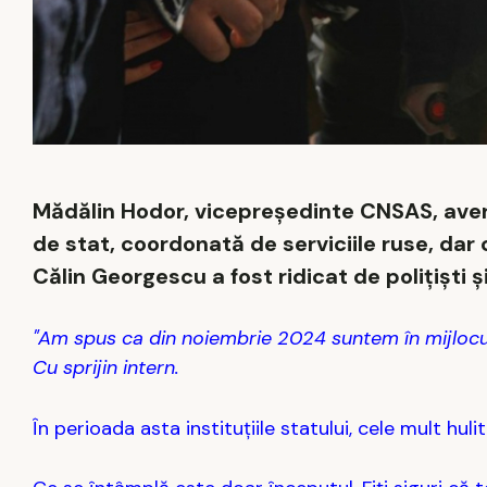
Mădălin Hodor, vicepreşedinte CNSAS, avert
de stat, coordonată de serviciile ruse, dar 
Călin Georgescu a fost ridicat de polițiști ș
"Am spus ca din noiembrie 2024 suntem în mijlocul 
Cu sprijin intern.
În perioada asta instituțiile statului, cele mult huli