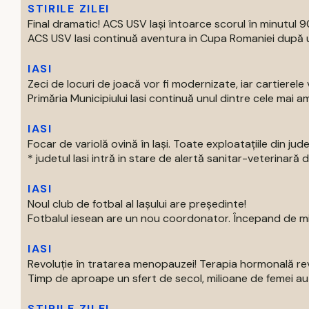
STIRILE ZILEI
Final dramatic! ACS USV Iași întoarce scorul în minutul 90
ACS USV Iasi continuă aventura in Cupa Romaniei după un
IASI
Zeci de locuri de joacă vor fi modernizate, iar cartierel
Primăria Municipiului Iasi continuă unul dintre cele mai am
IASI
Focar de variolă ovină în Iași. Toate exploatațiile din jude
* judetul Iasi intră in stare de alertă sanitar-veterinară d
IASI
Noul club de fotbal al Iașului are președinte!
Fotbalul iesean are un nou coordonator. Începand de mier
IASI
Revoluție în tratarea menopauzei! Terapia hormonală re
Timp de aproape un sfert de secol, milioane de femei au p
STIRILE ZILEI