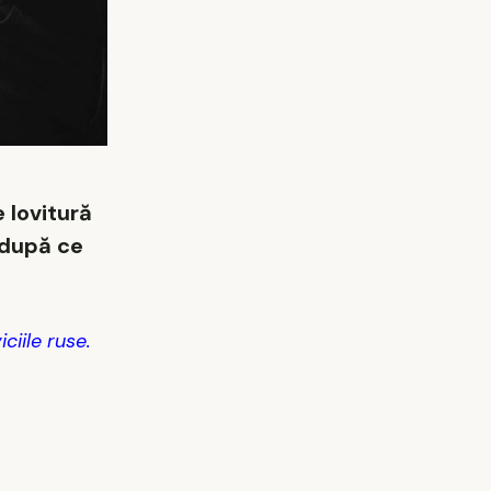
 lovitură
e după ce
ciile ruse.