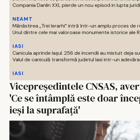
Compania Danlin XXL pierde un nou episod in lupta juridi
NEAMT
Mănăstirea „Trei Ierarhi” intră într-un amplu proces de
Unul dintre cele mai valoroase monumente istorice ale Ro
IASI
Canicula aprinde Iașul. 256 de incendii au mistuit deja 
Valul de caniculă transformă judetul Iasi intr-un adevărat
IASI
Vicepreședintele CNSAS, avert
'Ce se întâmplă este doar înce
ieși la suprafață'