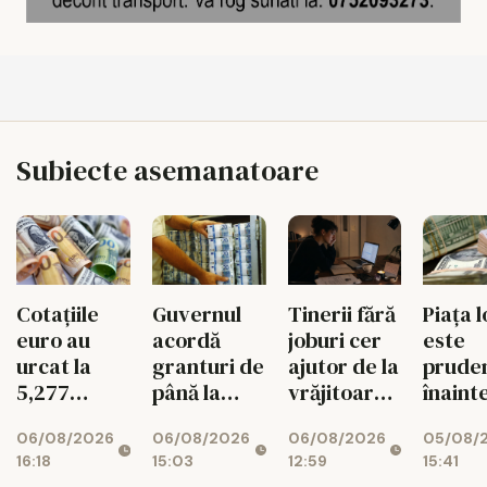
Subiecte asemanatoare
Tinerii fără
Piața l
Cotațiile
Guvernul
joburi cer
este
euro au
acordă
ajutor de la
prude
urcat la
granturi de
vrăjitoare
înaint
5,277
până la
pe Etsy
decizi
lei/euro
200.000 de
06/08/2026
05/08/
06/08/2026
06/08/2026
Moody
euro
12:59
15:41
16:18
15:03
pentru