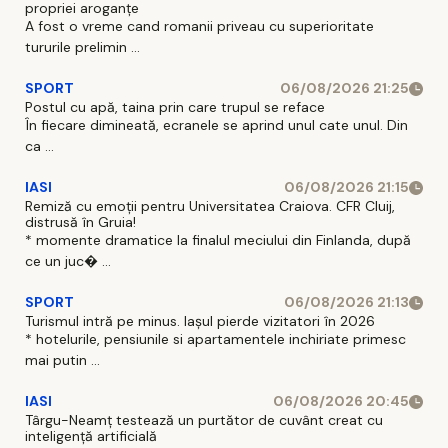
propriei aroganțe
A fost o vreme cand romanii priveau cu superioritate
tururile prelimin ...
SPORT
06/08/2026 21:25
Postul cu apă, taina prin care trupul se reface
În fiecare dimineată, ecranele se aprind unul cate unul. Din
ca ...
IASI
06/08/2026 21:15
Remiză cu emoții pentru Universitatea Craiova. CFR Cluij,
distrusă în Gruia!
* momente dramatice la finalul meciului din Finlanda, după
ce un juc� ...
SPORT
06/08/2026 21:13
Turismul intră pe minus. Iașul pierde vizitatori în 2026
* hotelurile, pensiunile si apartamentele inchiriate primesc
mai putin ...
IASI
06/08/2026 20:45
Târgu-Neamț testează un purtător de cuvânt creat cu
inteligență artificială