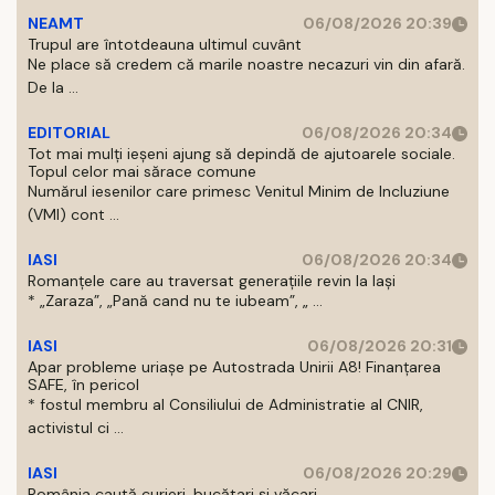
NEAMT
06/08/2026 20:39
Trupul are întotdeauna ultimul cuvânt
Ne place să credem că marile noastre necazuri vin din afară.
De la ...
EDITORIAL
06/08/2026 20:34
Tot mai mulți ieșeni ajung să depindă de ajutoarele sociale.
Topul celor mai sărace comune
Numărul iesenilor care primesc Venitul Minim de Incluziune
(VMI) cont ...
IASI
06/08/2026 20:34
Romanțele care au traversat generațiile revin la Iași
* „Zaraza”, „Pană cand nu te iubeam”, „ ...
IASI
06/08/2026 20:31
Apar probleme uriașe pe Autostrada Unirii A8! Finanțarea
SAFE, în pericol
* fostul membru al Consiliului de Administratie al CNIR,
activistul ci ...
IASI
06/08/2026 20:29
România caută curieri, bucătari și văcari