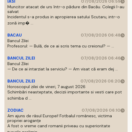
IASI
07/08/2026 06:59
Muncitor atacat de urs într-o pădure din Bacău. Colegii l-au
salvat
Incidentul s-a produs in apropierea satului Scutaru, intr-o
zonă imp� ...
BACAU
07/08/2026 06:48
Bancul Zilei
Profesorul: — Bulă, de ce ai scris tema cu creionul? — ...
BANCUL ZILEI
07/08/2026 06:46
Bancul Zilei
— De ce ai intarziat la serviciu? — Am visat că eram dej ...
BANCUL ZILEI
07/08/2026 06:20
Horoscopul zilei de vineri, 7 august 2026
Schimbări neasteptate, decizii importante si vesti care pot
schimba d ...
ZODIAC
07/08/2026 06:10
Am ajuns de râsul Europei! Fotbalul românesc, victima
propriei aroganțe
A fost o vreme cand romanii priveau cu superioritate