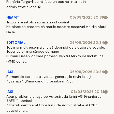
Primăria Targu-Neamt face un pas rar intalnit in
administratia local� ...
NEAMT
06/08/2026 20:39
Trupul are întotdeauna ultimul cuvânt
Ne place să credem că marile noastre necazuri vin din afară.
De la ...
EDITORIAL
06/08/2026 20:34
Tot mai mulți ieșeni ajung să depindă de ajutoarele sociale.
Topul celor mai sărace comune
Numărul iesenilor care primesc Venitul Minim de Incluziune
(VMI) cont ...
IASI
06/08/2026 20:34
Romanțele care au traversat generațiile revin la Iași
* „Zaraza”, „Pană cand nu te iubeam”, „ ...
IASI
06/08/2026 20:31
Apar probleme uriașe pe Autostrada Unirii A8! Finanțarea
SAFE, în pericol
* fostul membru al Consiliului de Administratie al CNIR,
activistul ci ...