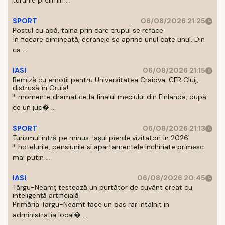
tururile prelimin ...
SPORT
06/08/2026 21:25
Postul cu apă, taina prin care trupul se reface
În fiecare dimineată, ecranele se aprind unul cate unul. Din
ca ...
IASI
06/08/2026 21:15
Remiză cu emoții pentru Universitatea Craiova. CFR Cluij,
distrusă în Gruia!
* momente dramatice la finalul meciului din Finlanda, după
ce un juc� ...
SPORT
06/08/2026 21:13
Turismul intră pe minus. Iașul pierde vizitatori în 2026
* hotelurile, pensiunile si apartamentele inchiriate primesc
mai putin ...
IASI
06/08/2026 20:45
Târgu-Neamț testează un purtător de cuvânt creat cu
inteligență artificială
Primăria Targu-Neamt face un pas rar intalnit in
administratia local� ...