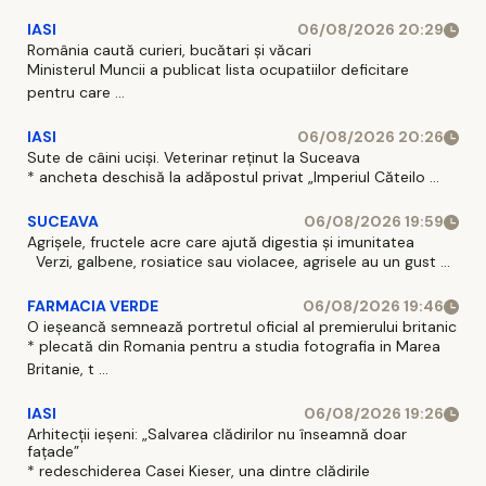
IASI
06/08/2026 20:29
România caută curieri, bucătari și văcari
Ministerul Muncii a publicat lista ocupatiilor deficitare
pentru care ...
IASI
06/08/2026 20:26
Sute de câini uciși. Veterinar reținut la Suceava
* ancheta deschisă la adăpostul privat „Imperiul Căteilo ...
SUCEAVA
06/08/2026 19:59
Agrișele, fructele acre care ajută digestia și imunitatea
Verzi, galbene, rosiatice sau violacee, agrisele au un gust ...
FARMACIA VERDE
06/08/2026 19:46
O ieșeancă semnează portretul oficial al premierului britanic
* plecată din Romania pentru a studia fotografia in Marea
Britanie, t ...
IASI
06/08/2026 19:26
Arhitecții ieșeni: „Salvarea clădirilor nu înseamnă doar
fațade”
* redeschiderea Casei Kieser, una dintre clădirile