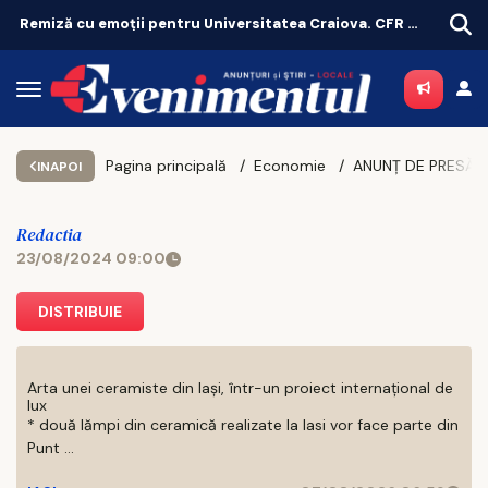
Remiză cu emoții pentru Universitatea Craiova. CFR Cluij, distrusă în Gruia!
Pagina principală
Economie
INAPOI
Redactia
23/08/2024 09:00
DISTRIBUIE
Arta unei ceramiste din Iași, într-un proiect internațional de
lux
* două lămpi din ceramică realizate la Iasi vor face parte din
Punt ...