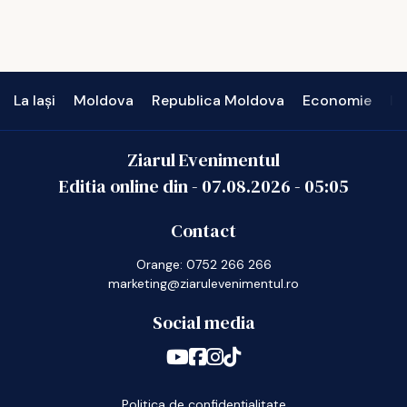
La Iași
Moldova
Republica Moldova
Economie
In
Ziarul Evenimentul
Editia online din -
07.08.2026
-
05:05
Contact
Orange: 0752 266 266
marketing@ziarulevenimentul.ro
Social media
Politica de confidențialitate