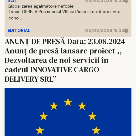
IASI
06/08/2026 19:23
Globalizarea agalmatoremafobiei
Dorian OBREJA Prin secolul VIII, isi făcea simtită prezenta
icono ...
EDITORIAL
06/08/2026 16:32
ANUNȚ DE PRESĂ Data: 23.08.2024
Anunț de presă lansare proiect ,,
Dezvoltarea de noi servicii în
cadrul INNOVATIVE CARGO
DELIVERY SRL’’