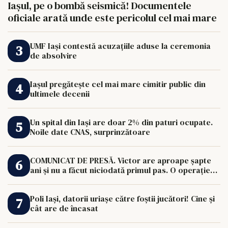
Iașul, pe o bombă seismică! Documentele
oficiale arată unde este pericolul cel mai mare
UMF Iași contestă acuzațiile aduse la ceremonia
de absolvire
Iașul pregătește cel mai mare cimitir public din
ultimele decenii
Un spital din Iași are doar 2% din paturi ocupate.
Noile date CNAS, surprinzătoare
COMUNICAT DE PRESĂ. Victor are aproape șapte
ani și nu a făcut niciodată primul pas. O operație
de 33.000 de euro îi poate schimba viața.
Poli Iași, datorii uriașe către foștii jucători! Cine și
cât are de încasat