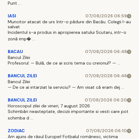
Punt ...
IASI
07/08/2026 06:59
Muncitor atacat de urs într-o pădure din Bacău. Colegii l-au
salvat
Incidentul s-a produs in apropierea satului Scutaru, intr-o
zonă imp� ...
BACAU
07/08/2026 06:48
Bancul Zilei
Profesorul: — Bulă, de ce ai scris tema cu creionul? — ...
BANCUL ZILEI
07/08/2026 06:46
Bancul Zilei
— De ce ai intarziat la serviciu? — Am visat că eram dej ...
BANCUL ZILEI
07/08/2026 06:20
Horoscopul zilei de vineri, 7 august 2026
Schimbări neasteptate, decizii importante si vesti care pot
schimba d ...
ZODIAC
07/08/2026 06:10
Am ajuns de râsul Europei! Fotbalul românesc, victima