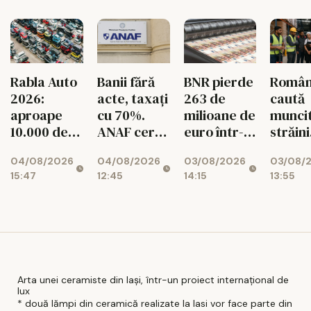
românii din
diaspora
BNR pierde
Român
Rabla Auto
Banii fără
263 de
caută
2026:
acte, taxați
milioane de
muncit
aproape
cu 70%.
euro într-o
străini
10.000 de
ANAF cere
singură
pentru
dosare
426
03/08/2026
03/08/
04/08/2026
04/08/2026
lună!
de mes
aprobate
milioane de
14:15
13:55
15:47
12:45
Rezervele
lei
valutare
ale
României
scad
Arta unei ceramiste din Iași, într-un proiect internațional de
lux
* două lămpi din ceramică realizate la Iasi vor face parte din