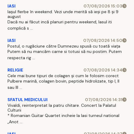
IASI
07/08/2026 15:03
Iașul fierbe în weekend. Vezi unde merită să ieși pe 8 și 9
august
Dacă nu ai făcut incă planuri pentru weekend, Iasul iti
complică s ...
IASI
07/08/2026 14:50
Postul, o rugăciune către Dumnezeu spusă cu toată viața
Putem să nu mancăm carne si totusi să nu postim. Putem
respecta rig ...
RELIGIE
07/08/2026 14:34
Cele mai bune tipuri de colagen și cum le folosim corect
Pulbere marină, colagen bovin, peptide hidrolizate, tip I, II
sau III ...
SFATUL MEDICULUI
07/08/2026 14:31
Vivaldi, reinterpretat la patru chitare. Concert la Palatul
Culturii
* Romanian Guitar Quartet incheie la Iasi turneul national
„Anot ...
IASI
07/08/2026 14:27