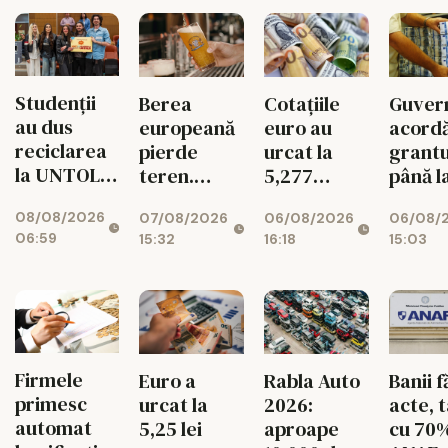
Studenții
Berea
Cotațiile
Guver
au dus
europeană
euro au
acord
reciclarea
pierde
urcat la
grantu
la UNTOLD
teren.
5,277
până l
într-un joc
Exporturile
lei/euro
200.00
08/08/2026
07/08/2026
06/08/2026
06/08/
cu
UE au
euro
06:59
15:32
16:18
15:03
superstiții
scăzut cu
pentr
11%
români
diasp
Firmele
Euro a
Rabla Auto
Banii f
primesc
urcat la
2026:
acte, 
automat
5,25 lei
aproape
cu 70