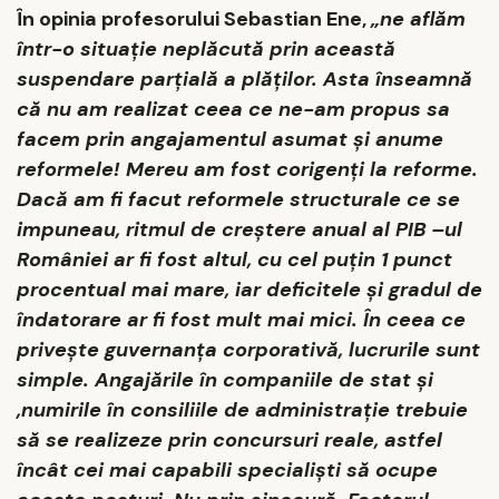
În opinia profesorului Sebastian Ene,
„ne aflăm
într-o situație neplăcută prin această
suspendare parțială a plăților. Asta înseamnă
că nu am realizat ceea ce ne-am propus sa
facem prin angajamentul asumat și anume
reformele! Mereu am fost corigenți la reforme.
Dacă am fi facut reformele structurale ce se
impuneau, ritmul de creștere anual al PIB –ul
României ar fi fost altul, cu cel puțin 1 punct
procentual mai mare, iar deficitele și gradul de
îndatorare ar fi fost mult mai mici. În ceea ce
privește guvernanța corporativă, lucrurile sunt
simple. Angajările în companiile de stat și
,numirile în consiliile de administrație trebuie
să se realizeze prin concursuri reale, astfel
încât cei mai capabili specialiști să ocupe