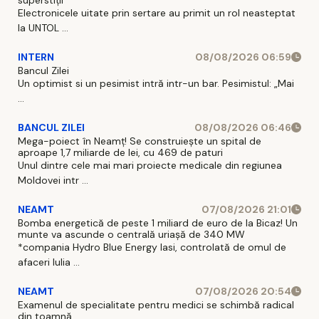
Electronicele uitate prin sertare au primit un rol neasteptat
la UNTOL ...
INTERN
08/08/2026 06:59
Bancul Zilei
Un optimist si un pesimist intră intr-un bar. Pesimistul: „Mai
...
BANCUL ZILEI
08/08/2026 06:46
Mega-poiect în Neamț! Se construiește un spital de
aproape 1,7 miliarde de lei, cu 469 de paturi
Unul dintre cele mai mari proiecte medicale din regiunea
Moldovei intr ...
NEAMT
07/08/2026 21:01
Bomba energetică de peste 1 miliard de euro de la Bicaz! Un
munte va ascunde o centrală uriașă de 340 MW
*compania Hydro Blue Energy Iasi, controlată de omul de
afaceri Iulia ...
NEAMT
07/08/2026 20:54
Examenul de specialitate pentru medici se schimbă radical
din toamnă