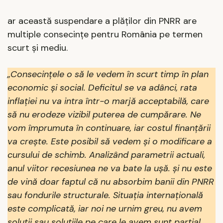
ar această suspendare a plăților din PNRR are
multiple consecințe pentru România pe termen
scurt și mediu.
„Consecințele o să le vedem în scurt timp în plan
economic și social. Deficitul se va adânci, rata
inflației nu va intra într-o marjă acceptabilă, care
să nu erodeze vizibil puterea de cumpărare. Ne
vom împrumuta în continuare, iar costul finanțării
va crește. Este posibil să vedem și o modificare a
cursului de schimb. Analizând parametrii actuali,
anul viitor recesiunea ne va bate la ușă. și nu este
de vină doar faptul că nu absorbim banii din PNRR
sau fondurile structurale. Situația internațională
este complicată, iar noi ne urnim greu, nu avem
soluții sau soluțiile pe care le avem sunt parțial