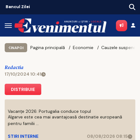
Bancul Zilei
Pagina principală
Economie
INAPOI
Redactia
17/10/2024 10:41
DISTRIBUIE
Vacanțe 2026: Portugalia conduce topul
Algarve este cea mai avantajoasă destinatie europeană
pentru familii ...
STIRI INTERNE
08/08/2026 08:15