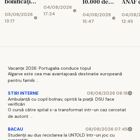
bonificația
10.000 de
ANAF 
04/08/2026
de 3% la
dosare
426
17:24
05/08/2026
04/08/2026
04/08/
impozit
aprobate
milioa
13:17
15:47
12:45
lei
Vacanțe 2026: Portugalia conduce topul
Algarve este cea mai avantajoasă destinatie europeană
pentru familii ...
STIRI INTERNE
08/08/2026 08:15
Ambulanță cu copil bolnav, oprită la piață. DSU face
verificări
O cursă către spital s-a transformat intr-un caz cercetat
de autorit ...
BACAU
08/08/2026 07:45
Studenții au dus reciclarea la UNTOLD într-un joc cu
superstiții