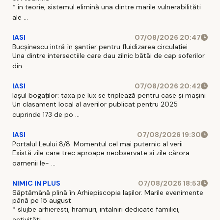
* in teorie, sistemul elimină una dintre marile vulnerabilităti
ale ...
IASI
07/08/2026 20:47
Bucșinescu intră în șantier pentru fluidizarea circulației
Una dintre intersectiile care dau zilnic bătăi de cap soferilor
din ...
IASI
07/08/2026 20:42
Iașul bogaților: taxa pe lux se triplează pentru case și mașini
Un clasament local al averilor publicat pentru 2025
cuprinde 173 de po ...
IASI
07/08/2026 19:30
Portalul Leului 8/8. Momentul cel mai puternic al verii
Există zile care trec aproape neobservate si zile cărora
oamenii le- ...
NIMIC IN PLUS
07/08/2026 18:53
Săptămână plină în Arhiepiscopia Iașilor. Marile evenimente
până pe 15 august
* slujbe arhieresti, hramuri, intalniri dedicate familiei,
activităti ...