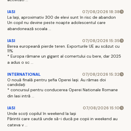
IASI
07/08/2026 18:38
La Iași, aproximativ 300 de elevi sunt în risc de abandon
Un copil nu devine peste noapte adolescentul care
abandonează scoala ...
IASI
07/08/2026 15:35
Berea europeană pierde teren. Exporturile UE au scăzut cu
11%
* Europa rămane un gigant al comertului cu bere, dar 2025
a adus o sc ...
INTERNATIONAL
07/08/2026 15:32
O nouă finală pentru șefia Operei Iași. Au rămas doi
candidați
* concursul pentru conducerea Operei Nationale Romane
din Iasi intră ...
IASI
07/08/2026 15:10
Unde scoți copilul în weekend la Iași
Părintii care caută unde să-i ducă pe copii in weekend au
cateva v ...