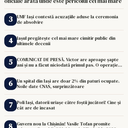
oficiale arată unde este pericolul cel mai mare
UMF Iași contestă acuzațiile aduse la ceremonia
de absolvire
Iașul pregătește cel mai mare cimitir public din
ultimele decenii
COMUNICAT DE PRESĂ. Victor are aproape șapte
ani și nu a făcut niciodată primul pas. O operație
de 33.000 de euro îi poate schimba viața.
Un spital din Iași are doar 2% din paturi ocupate.
Noile date CNAS, surprinzătoare
Poli Iași, datorii uriașe către foștii jucători! Cine și
cât are de încasat
Guvern nou la Chișinău! Vasile Tofan promite