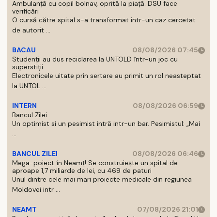
Ambulanță cu copil bolnav, oprită la piață. DSU face
verificări
O cursă către spital s-a transformat intr-un caz cercetat
de autorit ...
BACAU
08/08/2026 07:45
Studenții au dus reciclarea la UNTOLD într-un joc cu
superstiții
Electronicele uitate prin sertare au primit un rol neasteptat
la UNTOL ...
INTERN
08/08/2026 06:59
Bancul Zilei
Un optimist si un pesimist intră intr-un bar. Pesimistul: „Mai
...
BANCUL ZILEI
08/08/2026 06:46
Mega-poiect în Neamț! Se construiește un spital de
aproape 1,7 miliarde de lei, cu 469 de paturi
Unul dintre cele mai mari proiecte medicale din regiunea
Moldovei intr ...
NEAMT
07/08/2026 21:01