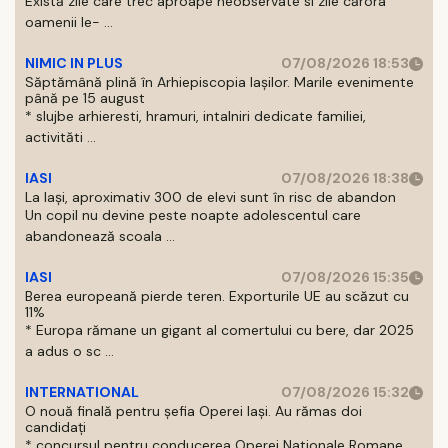
Există zile care trec aproape neobservate si zile cărora
oamenii le- ...
NIMIC IN PLUS
07/08/2026 18:53
Săptămână plină în Arhiepiscopia Iașilor. Marile evenimente
până pe 15 august
* slujbe arhieresti, hramuri, intalniri dedicate familiei,
activităti ...
IASI
07/08/2026 18:38
La Iași, aproximativ 300 de elevi sunt în risc de abandon
Un copil nu devine peste noapte adolescentul care
abandonează scoala ...
IASI
07/08/2026 15:35
Berea europeană pierde teren. Exporturile UE au scăzut cu
11%
* Europa rămane un gigant al comertului cu bere, dar 2025
a adus o sc ...
INTERNATIONAL
07/08/2026 15:32
O nouă finală pentru șefia Operei Iași. Au rămas doi
candidați
* concursul pentru conducerea Operei Nationale Romane