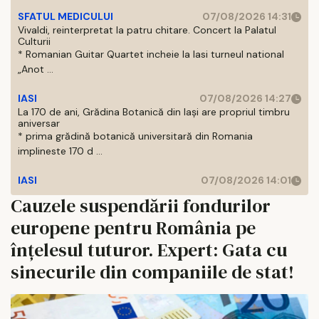
SFATUL MEDICULUI
07/08/2026 14:31
Vivaldi, reinterpretat la patru chitare. Concert la Palatul
Culturii
* Romanian Guitar Quartet incheie la Iasi turneul national
„Anot ...
IASI
07/08/2026 14:27
La 170 de ani, Grădina Botanică din Iași are propriul timbru
aniversar
* prima grădină botanică universitară din Romania
implineste 170 d ...
IASI
07/08/2026 14:01
Cauzele suspendării fondurilor
europene pentru România pe
înțelesul tuturor. Expert: Gata cu
sinecurile din companiile de stat!