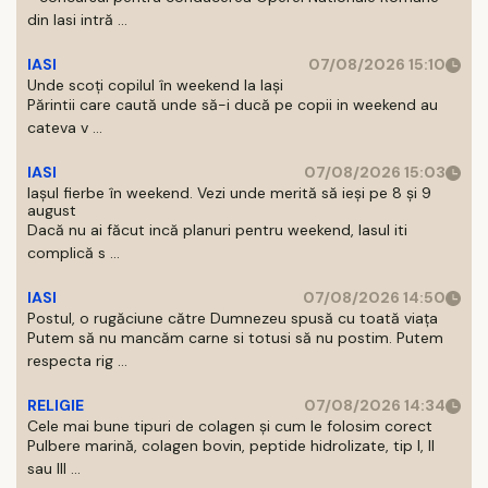
din Iasi intră ...
IASI
07/08/2026 15:10
Unde scoți copilul în weekend la Iași
Părintii care caută unde să-i ducă pe copii in weekend au
cateva v ...
IASI
07/08/2026 15:03
Iașul fierbe în weekend. Vezi unde merită să ieși pe 8 și 9
august
Dacă nu ai făcut incă planuri pentru weekend, Iasul iti
complică s ...
IASI
07/08/2026 14:50
Postul, o rugăciune către Dumnezeu spusă cu toată viața
Putem să nu mancăm carne si totusi să nu postim. Putem
respecta rig ...
RELIGIE
07/08/2026 14:34
Cele mai bune tipuri de colagen și cum le folosim corect
Pulbere marină, colagen bovin, peptide hidrolizate, tip I, II
sau III ...