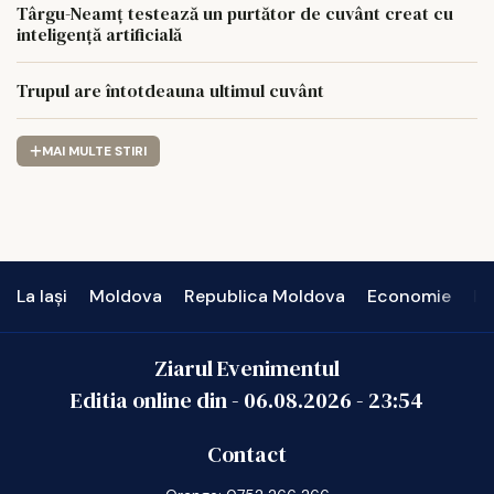
Târgu-Neamț testează un purtător de cuvânt creat cu
inteligență artificială
Trupul are întotdeauna ultimul cuvânt
MAI MULTE STIRI
La Iași
Moldova
Republica Moldova
Economie
In
Ziarul Evenimentul
Editia online din -
06.08.2026
-
23:54
Contact