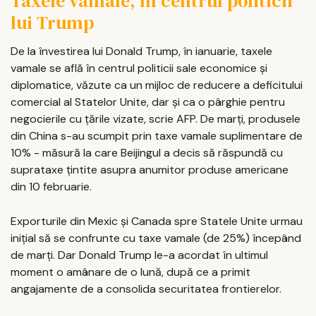
Taxele vamale, în centrul politicii
lui Trump
De la învestirea lui Donald Trump, în ianuarie, taxele
vamale se află în centrul politicii sale economice şi
diplomatice, văzute ca un mijloc de reducere a deficitului
comercial al Statelor Unite, dar şi ca o pârghie pentru
negocierile cu ţările vizate, scrie AFP. De marţi, produsele
din China s-au scumpit prin taxe vamale suplimentare de
10% - măsură la care Beijingul a decis să răspundă cu
suprataxe ţintite asupra anumitor produse americane
din 10 februarie.
Exporturile din Mexic şi Canada spre Statele Unite urmau
iniţial să se confrunte cu taxe vamale (de 25%) începând
de marţi. Dar Donald Trump le-a acordat în ultimul
moment o amânare de o lună, după ce a primit
angajamente de a consolida securitatea frontierelor.