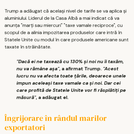
Trump a adăugat că acelaşi nivel de tarife se va aplica şi
aluminiului. Liderul de la Casa Albă a mai indicat că va
anunţa "marţi sau miercuri" "taxe vamale reciproce", cu
scopul de a alinia impozitarea produselor care intră în
Statele Unite cu modul în care produsele americane sunt
taxate în străinătate.
"Dacă ei ne taxează cu 130% şi noi nu îi taxăm,
nu va rămâne aşa"
, a afirmat Trump.
"Acest
lucru nu va afecta toate ţările, deoarece unele
impun aceleaşi taxe vamale ca şi noi. Dar cei
care profită de Statele Unite vor fi răsplătiţi pe
măsură"
, a adăugat el.
Îngrijorare în rândul marilor
exportatori