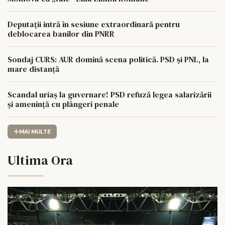
Deputații intră în sesiune extraordinară pentru
deblocarea banilor din PNRR
Sondaj CURS: AUR domină scena politică. PSD și PNL, la
mare distanță
Scandal uriaș la guvernare! PSD refuză legea salarizării
și amenință cu plângeri penale
MAI MULTE
Ultima Ora