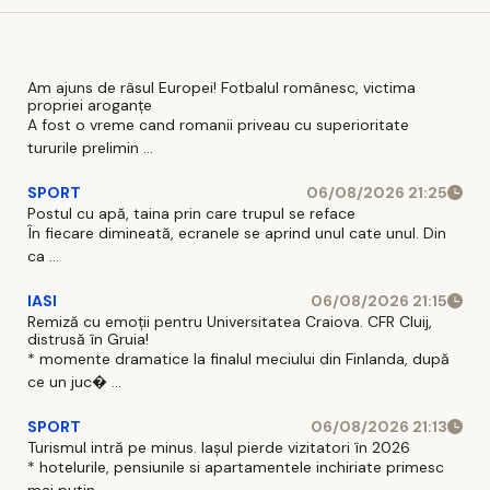
României
scad
Am ajuns de râsul Europei! Fotbalul românesc, victima
propriei aroganțe
A fost o vreme cand romanii priveau cu superioritate
tururile prelimin ...
SPORT
06/08/2026 21:25
Postul cu apă, taina prin care trupul se reface
În fiecare dimineată, ecranele se aprind unul cate unul. Din
ca ...
IASI
06/08/2026 21:15
Remiză cu emoții pentru Universitatea Craiova. CFR Cluij,
distrusă în Gruia!
* momente dramatice la finalul meciului din Finlanda, după
ce un juc� ...
SPORT
06/08/2026 21:13
Turismul intră pe minus. Iașul pierde vizitatori în 2026
* hotelurile, pensiunile si apartamentele inchiriate primesc
mai putin ...