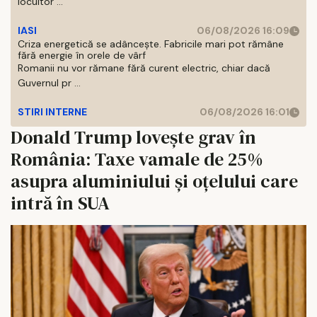
locuitor ...
IASI
06/08/2026 16:09
Criza energetică se adâncește. Fabricile mari pot rămâne
fără energie în orele de vârf
Romanii nu vor rămane fără curent electric, chiar dacă
Guvernul pr ...
STIRI INTERNE
06/08/2026 16:01
Donald Trump lovește grav în
România: Taxe vamale de 25%
asupra aluminiului şi oţelului care
intră în SUA