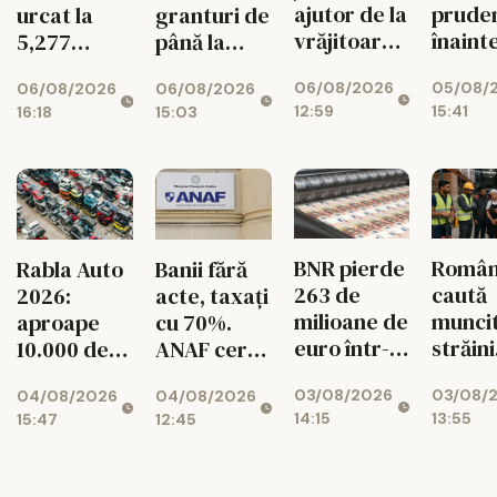
ajutor de la
prude
urcat la
granturi de
vrăjitoare
înaint
5,277
până la
pe Etsy
decizi
lei/euro
200.000 de
06/08/2026
05/08/
06/08/2026
06/08/2026
Moody
euro
12:59
15:41
16:18
15:03
pentru
românii din
diaspora
BNR pierde
Român
Rabla Auto
Banii fără
263 de
caută
2026:
acte, taxați
milioane de
muncit
aproape
cu 70%.
euro într-o
străini
10.000 de
ANAF cere
singură
pentru
dosare
426
03/08/2026
03/08/
04/08/2026
04/08/2026
lună!
de mes
aprobate
milioane de
14:15
13:55
15:47
12:45
Rezervele
lei
valutare
ale