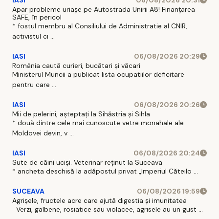
Apar probleme uriașe pe Autostrada Unirii A8! Finanțarea
SAFE, în pericol
* fostul membru al Consiliului de Administratie al CNIR,
activistul ci ...
IASI
06/08/2026 20:29
România caută curieri, bucătari și văcari
Ministerul Muncii a publicat lista ocupatiilor deficitare
pentru care ...
IASI
06/08/2026 20:26
Mii de pelerini, așteptați la Sihăstria și Sihla
* două dintre cele mai cunoscute vetre monahale ale
Moldovei devin, v ...
IASI
06/08/2026 20:24
Sute de câini uciși. Veterinar reținut la Suceava
* ancheta deschisă la adăpostul privat „Imperiul Căteilo ...
SUCEAVA
06/08/2026 19:59
Agrișele, fructele acre care ajută digestia și imunitatea
Verzi, galbene, rosiatice sau violacee, agrisele au un gust ...