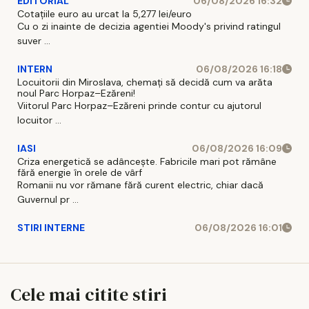
EDITORIAL
06/08/2026 16:32
Cotațiile euro au urcat la 5,277 lei/euro
Cu o zi inainte de decizia agentiei Moody's privind ratingul
suver ...
INTERN
06/08/2026 16:18
Locuitorii din Miroslava, chemați să decidă cum va arăta
noul Parc Horpaz–Ezăreni!
Viitorul Parc Horpaz–Ezăreni prinde contur cu ajutorul
locuitor ...
IASI
06/08/2026 16:09
Criza energetică se adâncește. Fabricile mari pot rămâne
fără energie în orele de vârf
Romanii nu vor rămane fără curent electric, chiar dacă
Guvernul pr ...
STIRI INTERNE
06/08/2026 16:01
Cele mai citite stiri