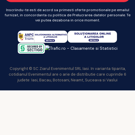
Inscriindu-te esti de acord sa primesti oferte promotionale pe emailul
furnizat, in concordanta cu politica de Prelucrarea datelor personale. Te
vei putea dezabona in orice moment.
Copyright © SC Ziarul Evenimentul SRL Iasi. In varianta tiparita,
cotidianul Evenimentul are o arie de distributie care cuprinde 6
judete: Iasi, Bacau, Botosani, Neamt, Suceava si Vaslui