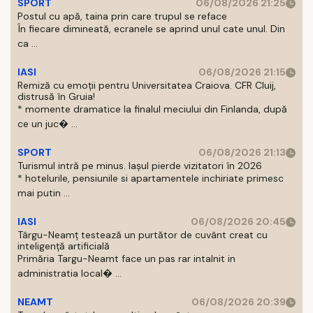
SPORT
06/08/2026 21:25
Postul cu apă, taina prin care trupul se reface
În fiecare dimineată, ecranele se aprind unul cate unul. Din
ca ...
IASI
06/08/2026 21:15
Remiză cu emoții pentru Universitatea Craiova. CFR Cluij,
distrusă în Gruia!
* momente dramatice la finalul meciului din Finlanda, după
ce un juc� ...
SPORT
06/08/2026 21:13
Turismul intră pe minus. Iașul pierde vizitatori în 2026
* hotelurile, pensiunile si apartamentele inchiriate primesc
mai putin ...
IASI
06/08/2026 20:45
Târgu-Neamț testează un purtător de cuvânt creat cu
inteligență artificială
Primăria Targu-Neamt face un pas rar intalnit in
administratia local� ...
NEAMT
06/08/2026 20:39