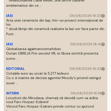
* redeschiderea Casei Kieser, una dintre clădirile
emblematice din ce ...
IASI
06/08/2026 19:23
Arta unei ceramiste din Iași, într-un proiect internațional de
lux
* două lămpi din ceramică realizate la Iasi vor face parte din
Punt ...
IASI
06/08/2026 18:41
Globalizarea agalmatoremafobiei
Dorian OBREJA Prin secolul VIII, isi făcea simtită prezenta
icono ...
EDITORIAL
06/08/2026 16:32
Cotațiile euro au urcat la 5,277 lei/euro
Cu o zi inainte de decizia agentiei Moody's privind ratingul
suver ...
INTERN
06/08/2026 16:18
Locuitorii din Miroslava, chemați să decidă cum va arăta
noul Parc Horpaz–Ezăreni!
Viitorul Parc Horpaz–Ezăreni prinde contur cu ajutorul