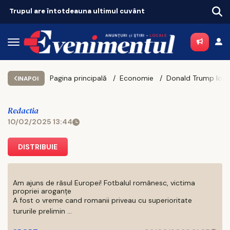
Tot mai mulți ieșeni ajung să depindă de ajutoarele sociale. Topul celor mai sărace comune
Pagina principală
Economie
INAPOI
Redactia
10/02/2025 13:44
DISTRIBUIE
Am ajuns de râsul Europei! Fotbalul românesc, victima
propriei aroganțe
A fost o vreme cand romanii priveau cu superioritate
tururile prelimin ...