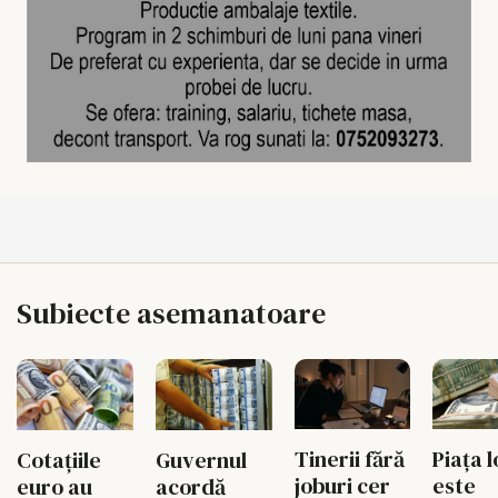
Subiecte asemanatoare
Tinerii fără
Piața l
Cotațiile
Guvernul
joburi cer
este
euro au
acordă