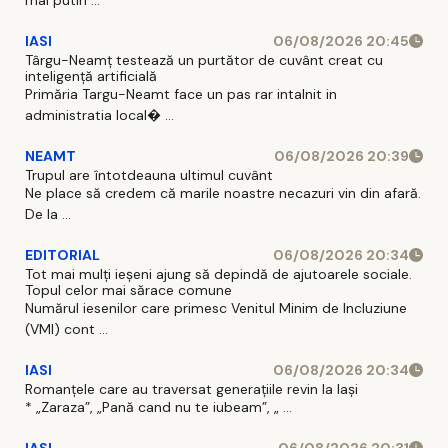
IASI
06/08/2026 20:45
Târgu-Neamț testează un purtător de cuvânt creat cu
inteligență artificială
Primăria Targu-Neamt face un pas rar intalnit in
administratia local� ...
NEAMT
06/08/2026 20:39
Trupul are întotdeauna ultimul cuvânt
Ne place să credem că marile noastre necazuri vin din afară.
De la ...
EDITORIAL
06/08/2026 20:34
Tot mai mulți ieșeni ajung să depindă de ajutoarele sociale.
Topul celor mai sărace comune
Numărul iesenilor care primesc Venitul Minim de Incluziune
(VMI) cont ...
IASI
06/08/2026 20:34
Romanțele care au traversat generațiile revin la Iași
* „Zaraza”, „Pană cand nu te iubeam”, „ ...
IASI
06/08/2026 20:31