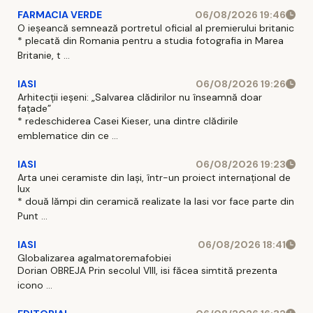
FARMACIA VERDE
06/08/2026 19:46
O ieșeancă semnează portretul oficial al premierului britanic
* plecată din Romania pentru a studia fotografia in Marea
Britanie, t ...
IASI
06/08/2026 19:26
Arhitecții ieșeni: „Salvarea clădirilor nu înseamnă doar
fațade”
* redeschiderea Casei Kieser, una dintre clădirile
emblematice din ce ...
IASI
06/08/2026 19:23
Arta unei ceramiste din Iași, într-un proiect internațional de
lux
* două lămpi din ceramică realizate la Iasi vor face parte din
Punt ...
IASI
06/08/2026 18:41
Globalizarea agalmatoremafobiei
Dorian OBREJA Prin secolul VIII, isi făcea simtită prezenta
icono ...