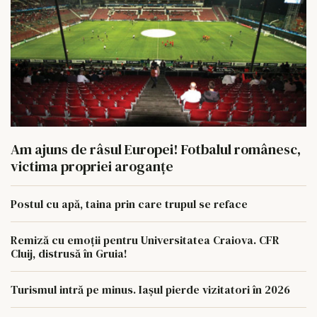
Am ajuns de râsul Europei! Fotbalul românesc,
victima propriei aroganțe
Postul cu apă, taina prin care trupul se reface
Remiză cu emoții pentru Universitatea Craiova. CFR
Cluij, distrusă în Gruia!
Turismul intră pe minus. Iașul pierde vizitatori în 2026