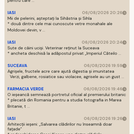
pentru care ...
IASI
06/08/2026 20:26
Mii de pelerini, așteptați la Sihăstria și Sihla
* două dintre cele mai cunoscute vetre monahale ale
Moldovei devin, v ...
IASI
06/08/2026 20:24
Sute de câini uciși. Veterinar reținut la Suceava
* ancheta deschisă la adăpostul privat „Imperiul Căteilo ...
SUCEAVA
06/08/2026 19:59
Agrișele, fructele acre care ajută digestia și imunitatea
Verzi, galbene, rosiatice sau violacee, agrisele au un gust ...
FARMACIA VERDE
06/08/2026 19:46
O ieșeancă semnează portretul oficial al premierului britanic
* plecată din Romania pentru a studia fotografia in Marea
Britanie, t ...
IASI
06/08/2026 19:26
Arhitecții ieșeni: „Salvarea clădirilor nu înseamnă doar
fațade”