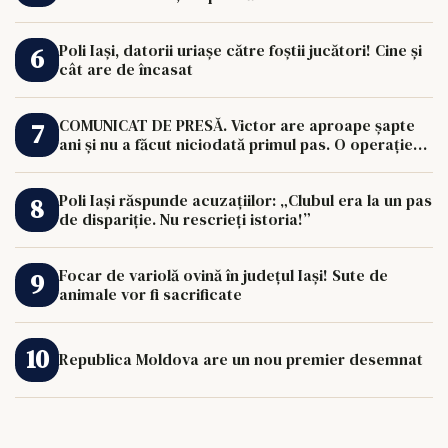
Poli Iași, datorii uriașe către foștii jucători! Cine și
cât are de încasat
COMUNICAT DE PRESĂ. Victor are aproape șapte
ani și nu a făcut niciodată primul pas. O operație
de 33.000 de euro îi poate schimba viața.
Poli Iași răspunde acuzațiilor: „Clubul era la un pas
de dispariție. Nu rescrieți istoria!”
Focar de variolă ovină în județul Iași! Sute de
animale vor fi sacrificate
Republica Moldova are un nou premier desemnat