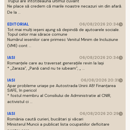
Trupul are întotdeauna ultimul cuvânt
Ne place să credem că marile noastre necazuri vin din afară.
De la ...
EDITORIAL
06/08/2026 20:34
Tot mai mulți ieșeni ajung să depindă de ajutoarele sociale.
Topul celor mai sărace comune
Numărul iesenilor care primesc Venitul Minim de Incluziune
(VMI) cont ...
IASI
06/08/2026 20:34
Romanțele care au traversat generațiile revin la Iași
* „Zaraza”, „Pană cand nu te iubeam”, „ ...
IASI
06/08/2026 20:31
Apar probleme uriașe pe Autostrada Unirii A8! Finanțarea
SAFE, în pericol
* fostul membru al Consiliului de Administratie al CNIR,
activistul ci ...
IASI
06/08/2026 20:29
România caută curieri, bucătari și văcari
Ministerul Muncii a publicat lista ocupatiilor deficitare