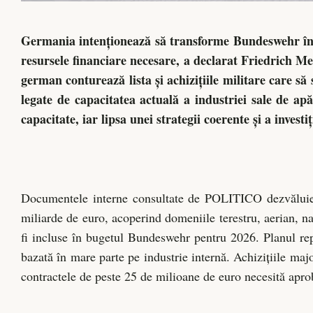
Germania intenționează să transforme Bundeswehr în 
resursele financiare necesare, a declarat Friedrich Me
german conturează lista și achizițiile militare care s
legate de capacitatea actuală a industriei sale de apă
capacitate, iar lipsa unei strategii coerente și a investi
Documentele interne consultate de POLITICO dezvăluie o 
miliarde de euro, acoperind domeniile terestru, aerian, nav
fi incluse în bugetul Bundeswehr pentru 2026. Planul re
bazată în mare parte pe industrie internă. Achizițiile maj
contractele de peste 25 de milioane de euro necesită apro