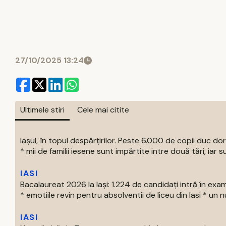
27/10/2025 13:24
Ultimele stiri
Cele mai citite
Iașul, în topul despărțirilor. Peste 6.000 de copii duc doru
* mii de familii iesene sunt impărtite intre două tări, iar su
IASI
Bacalaureat 2026 la Iași: 1.224 de candidați intră în exa
* emotiile revin pentru absolventii de liceu din Iasi * un nu
IASI