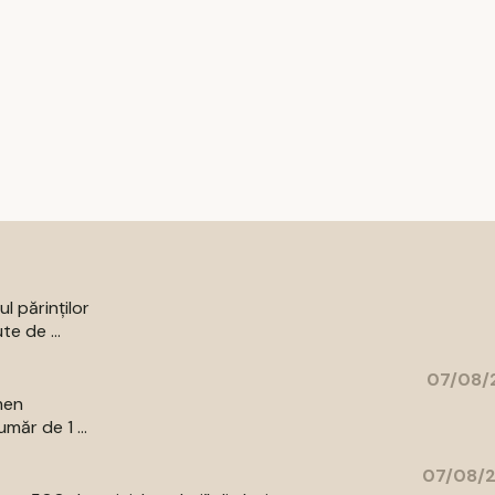
l părinților
te de ...
07/08/2
men
măr de 1 ...
07/08/2