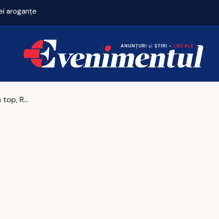
ei aroganțe
Germania în top, România în efort: comparativul modernizării militare în Europa