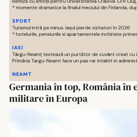
Remiză cu emoții pentru Universitatea Craiova. CFR Cluij, 
* momente dramatice la finalul meciului din Finlanda, dup
SPORT
Turismul intră pe minus. Iașul pierde vizitatori în 2026
* hotelurile, pensiunile si apartamentele inchiriate primes
IASI
Târgu-Neamț testează un purtător de cuvânt creat cu int
Primăria Targu-Neamt face un pas rar intalnit in administr
NEAMT
Germania în top, România în 
militare în Europa