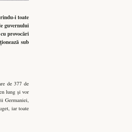
indu-i toate
le guvernului
 cu provocări
cționează sub
are de 377 de
en lung și vor
rii Germaniei,
get, iar toate