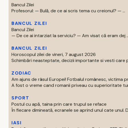
Bancul Zilei
Profesorul: — Bulă, de ce ai scris tema cu creionul? — ...
BANCUL ZILEI
Bancul Zilei
— De ce ai intarziat la serviciu? — Am visat că eram dej ..
BANCUL ZILEI
Horoscopul zilei de vineri, 7 august 2026
Schimbări neasteptate, decizii importante si vesti care p
ZODIAC
Am ajuns de râsul Europei! Fotbalul românesc, victima p
A fost o vreme cand romanii priveau cu superioritate turur
SPORT
Postul cu apă, taina prin care trupul se reface
În fiecare dimineată, ecranele se aprind unul cate unul. Di
IASI