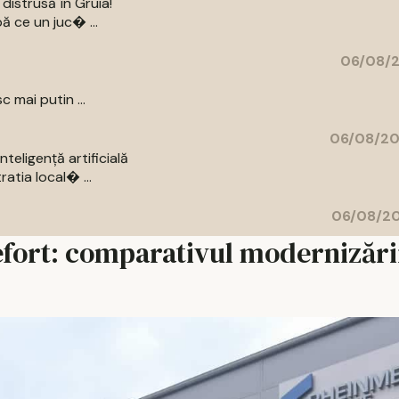
distrusă în Gruia!
ă ce un juc� ...
06/08/2
c mai putin ...
06/08/20
eligență artificială
atia local� ...
06/08/20
efort: comparativul modernizări