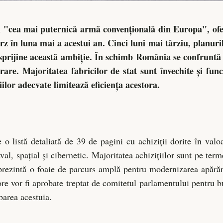
"cea mai puternică armă convențională din Europa", ofer
rz în luna mai a acestui an. Cinci luni mai târziu, planuri
ă sprijine această ambiție. În schimb România se confruntă
rare. Majoritatea fabricilor de stat sunt învechite și fun
țiilor adecvate limitează eficiența acestora.
listă detaliată de 39 de pagini cu achiziții dorite în valo
al, spațial și cibernetic. Majoritatea achizițiilor sunt pe term
prezintă o foaie de parcurs amplă pentru modernizarea apără
ore vor fi aprobate treptat de comitetul parlamentului pentru bu
barea acestuia.