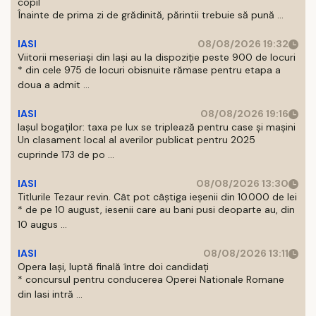
copil
Înainte de prima zi de grădinită, părintii trebuie să pună ...
IASI
08/08/2026 19:32
Viitorii meseriași din Iași au la dispoziție peste 900 de locuri
* din cele 975 de locuri obisnuite rămase pentru etapa a
doua a admit ...
IASI
08/08/2026 19:16
Iașul bogaților: taxa pe lux se triplează pentru case și mașini
Un clasament local al averilor publicat pentru 2025
cuprinde 173 de po ...
IASI
08/08/2026 13:30
Titlurile Tezaur revin. Cât pot câștiga ieșenii din 10.000 de lei
* de pe 10 august, iesenii care au bani pusi deoparte au, din
10 augus ...
IASI
08/08/2026 13:11
Opera Iași, luptă finală între doi candidați
* concursul pentru conducerea Operei Nationale Romane
din Iasi intră ...