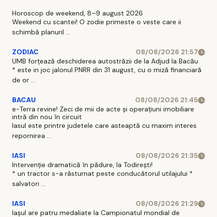
Horoscop de weekend, 8–9 august 2026
Weekend cu scantei! O zodie primeste o veste care ii
schimbă planuril ...
ZODIAC
08/08/2026 21:57
UMB forțează deschiderea autostrăzii de la Adjud la Bacău
* este in joc jalonul PNRR din 31 august, cu o miză financiară
de or ...
BACAU
08/08/2026 21:45
e-Terra revine! Zeci de mii de acte și operațiuni imobiliare
intră din nou în circuit
Iasul este printre judetele care asteaptă cu maxim interes
repornirea ...
IASI
08/08/2026 21:35
Intervenție dramatică în pădure, la Todirești!
* un tractor s-a răsturnat peste conducătorul utilajului *
salvatori ...
IASI
08/08/2026 21:29
Iaşul are patru medaliate la Campionatul mondial de