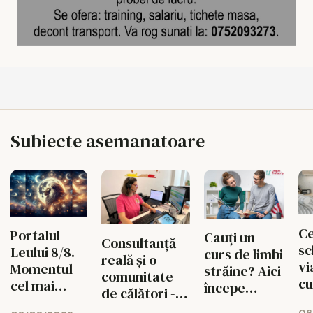
Subiecte asemanatoare
Ce
Portalul
Cauți un
Consultanță
sc
Leului 8/8.
curs de limbi
reală și o
vi
Momentul
străine? Aici
comunitate
cu
cel mai
începe
de călători -
un
puternic al
experiența
valorile din
06