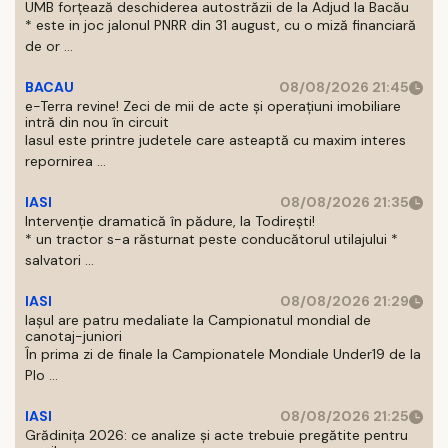
UMB forțează deschiderea autostrăzii de la Adjud la Bacău
* este in joc jalonul PNRR din 31 august, cu o miză financiară
de or ...
BACAU
08/08/2026 21:45
e-Terra revine! Zeci de mii de acte și operațiuni imobiliare
intră din nou în circuit
Iasul este printre judetele care asteaptă cu maxim interes
repornirea ...
IASI
08/08/2026 21:35
Intervenție dramatică în pădure, la Todirești!
* un tractor s-a răsturnat peste conducătorul utilajului *
salvatori ...
IASI
08/08/2026 21:29
Iaşul are patru medaliate la Campionatul mondial de
canotaj-juniori
În prima zi de finale la Campionatele Mondiale Under19 de la
Plo ...
IASI
08/08/2026 21:25
Grădinița 2026: ce analize și acte trebuie pregătite pentru