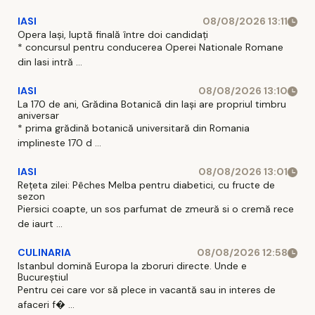
IASI
08/08/2026 13:11
Opera Iași, luptă finală între doi candidați
* concursul pentru conducerea Operei Nationale Romane
din Iasi intră ...
IASI
08/08/2026 13:10
La 170 de ani, Grădina Botanică din Iași are propriul timbru
aniversar
* prima grădină botanică universitară din Romania
implineste 170 d ...
IASI
08/08/2026 13:01
Rețeta zilei: Pêches Melba pentru diabetici, cu fructe de
sezon
Piersici coapte, un sos parfumat de zmeură si o cremă rece
de iaurt ...
CULINARIA
08/08/2026 12:58
Istanbul domină Europa la zboruri directe. Unde e
Bucureștiul
Pentru cei care vor să plece in vacantă sau in interes de
afaceri f� ...