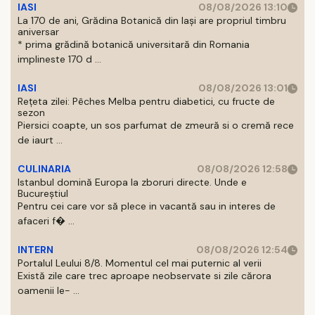
IASI
08/08/2026 13:10
La 170 de ani, Grădina Botanică din Iași are propriul timbru
aniversar
* prima grădină botanică universitară din Romania
implineste 170 d ...
IASI
08/08/2026 13:01
Rețeta zilei: Pêches Melba pentru diabetici, cu fructe de
sezon
Piersici coapte, un sos parfumat de zmeură si o cremă rece
de iaurt ...
CULINARIA
08/08/2026 12:58
Istanbul domină Europa la zboruri directe. Unde e
Bucureștiul
Pentru cei care vor să plece in vacantă sau in interes de
afaceri f� ...
INTERN
08/08/2026 12:54
Portalul Leului 8/8. Momentul cel mai puternic al verii
Există zile care trec aproape neobservate si zile cărora
oamenii le- ...