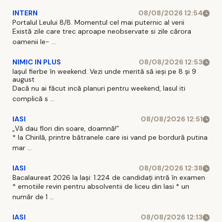
INTERN
08/08/2026 12:54
Portalul Leului 8/8. Momentul cel mai puternic al verii
Există zile care trec aproape neobservate si zile cărora
oamenii le- ...
NIMIC IN PLUS
08/08/2026 12:53
Iașul fierbe în weekend. Vezi unde merită să ieși pe 8 și 9
august
Dacă nu ai făcut incă planuri pentru weekend, Iasul iti
complică s ...
IASI
08/08/2026 12:51
„Vă dau flori din soare, doamnă!”
* la Chirilă, printre bătranele care isi vand pe bordură putina
mar ...
IASI
08/08/2026 12:38
Bacalaureat 2026 la Iași: 1.224 de candidați intră în examen
* emotiile revin pentru absolventii de liceu din Iasi * un
număr de 1 ...
IASI
08/08/2026 12:13