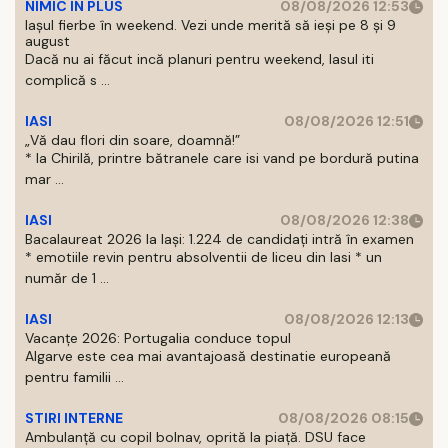
NIMIC IN PLUS
08/08/2026 12:53
Iașul fierbe în weekend. Vezi unde merită să ieși pe 8 și 9
august
Dacă nu ai făcut incă planuri pentru weekend, Iasul iti
complică s ...
IASI
08/08/2026 12:51
„Vă dau flori din soare, doamnă!”
* la Chirilă, printre bătranele care isi vand pe bordură putina
mar ...
IASI
08/08/2026 12:38
Bacalaureat 2026 la Iași: 1.224 de candidați intră în examen
* emotiile revin pentru absolventii de liceu din Iasi * un
număr de 1 ...
IASI
08/08/2026 12:13
Vacanțe 2026: Portugalia conduce topul
Algarve este cea mai avantajoasă destinatie europeană
pentru familii ...
STIRI INTERNE
08/08/2026 08:15
Ambulanță cu copil bolnav, oprită la piață. DSU face