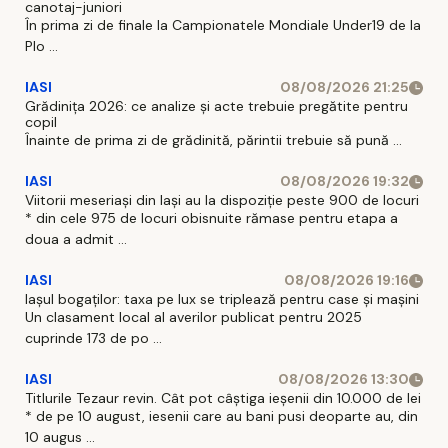
canotaj-juniori
În prima zi de finale la Campionatele Mondiale Under19 de la
Plo ...
IASI
08/08/2026 21:25
Grădinița 2026: ce analize și acte trebuie pregătite pentru
copil
Înainte de prima zi de grădinită, părintii trebuie să pună ...
IASI
08/08/2026 19:32
Viitorii meseriași din Iași au la dispoziție peste 900 de locuri
* din cele 975 de locuri obisnuite rămase pentru etapa a
doua a admit ...
IASI
08/08/2026 19:16
Iașul bogaților: taxa pe lux se triplează pentru case și mașini
Un clasament local al averilor publicat pentru 2025
cuprinde 173 de po ...
IASI
08/08/2026 13:30
Titlurile Tezaur revin. Cât pot câștiga ieșenii din 10.000 de lei
* de pe 10 august, iesenii care au bani pusi deoparte au, din
10 augus ...