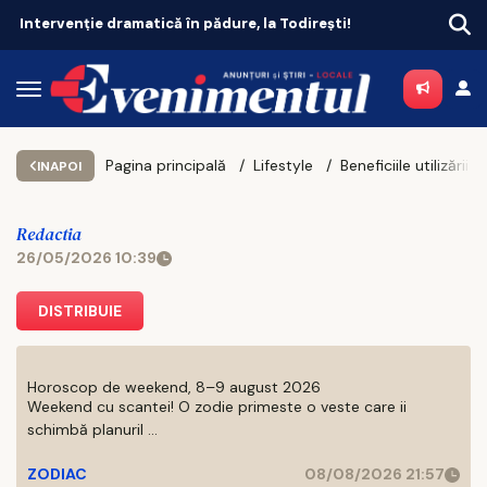
Intervenție dramatică în pădure, la Todirești!
Pagina principală
Lifestyle
INAPOI
Redactia
26/05/2026 10:39
DISTRIBUIE
Horoscop de weekend, 8–9 august 2026
Weekend cu scantei! O zodie primeste o veste care ii
schimbă planuril ...
ZODIAC
08/08/2026 21:57