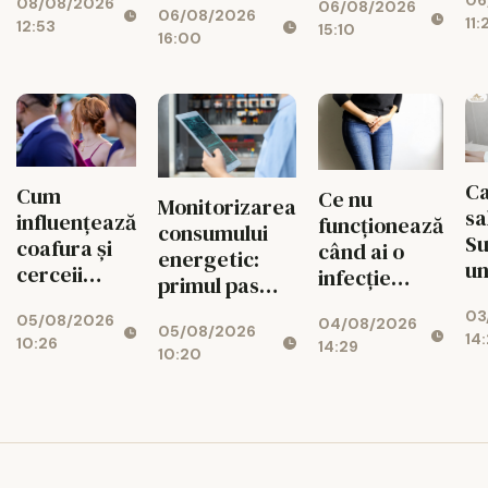
de
08/08/2026
verii
06/08/2026
ta cu Lingua
06/08/2026
spatele
11:
12:53
15:10
Transcript
16:00
fiecărui
București
circuit
CISTOUR
Ca
Cum
Ce nu
Monitorizarea
sa
influențează
funcționează
consumului
S
coafura și
când ai o
energetic:
un
cerceii
infecție
primul pas
fa
impresia pe
urinară
spre
03
de
05/08/2026
care o lași la
04/08/2026
recurentă și
05/08/2026
reducerea
14:
10:26
Af
14:29
prima
ce poate
10:20
costurilor
Mi
vedere: 5
avea un rol
operaționale
Ce
pași practici
adjuvant
pentru un
look
coerent