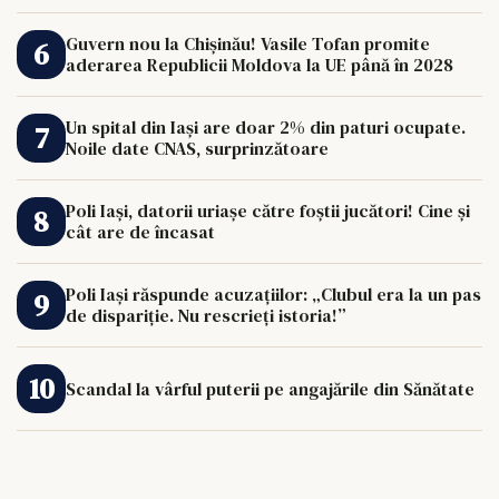
de 33.000 de euro îi poate schimba viața.
Guvern nou la Chișinău! Vasile Tofan promite
aderarea Republicii Moldova la UE până în 2028
Un spital din Iași are doar 2% din paturi ocupate.
Noile date CNAS, surprinzătoare
Poli Iași, datorii uriașe către foștii jucători! Cine și
cât are de încasat
Poli Iași răspunde acuzațiilor: „Clubul era la un pas
de dispariție. Nu rescrieți istoria!”
Scandal la vârful puterii pe angajările din Sănătate