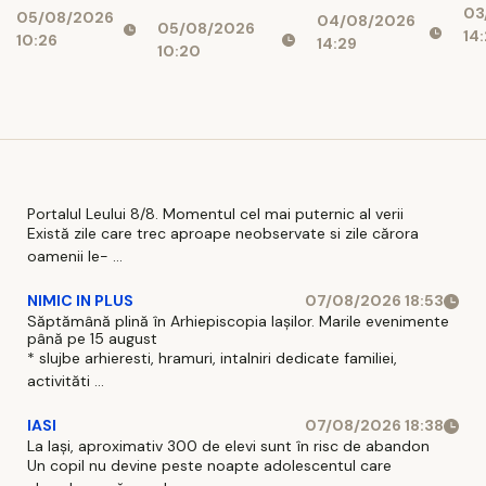
urinară
spre
03
de
05/08/2026
care o lași la
04/08/2026
recurentă și
05/08/2026
reducerea
14:
10:26
Af
14:29
prima
ce poate
10:20
costurilor
Mi
vedere: 5
avea un rol
operaționale
Ce
pași practici
adjuvant
pentru un
look
coerent
Portalul Leului 8/8. Momentul cel mai puternic al verii
Există zile care trec aproape neobservate si zile cărora
oamenii le- ...
NIMIC IN PLUS
07/08/2026 18:53
Săptămână plină în Arhiepiscopia Iașilor. Marile evenimente
până pe 15 august
* slujbe arhieresti, hramuri, intalniri dedicate familiei,
activităti ...
IASI
07/08/2026 18:38
La Iași, aproximativ 300 de elevi sunt în risc de abandon
Un copil nu devine peste noapte adolescentul care