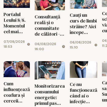
Ce
Portalul
Cauți un
Consultanță
sc
Leului 8/8.
curs de limbi
reală și o
vi
Momentul
străine? Aici
comunitate
cu
cel mai
începe
de călători -
un
puternic al
experiența
valorile din
06
de
07/08/2026
verii
06/08/2026
ta cu Lingua
06/08/2026
spatele
11:
18:53
15:10
Transcript
16:00
fiecărui
București
circuit
CISTOUR
Ca
Cum
Ce nu
Monitorizarea
sa
influențează
funcționează
consumului
S
coafura și
când ai o
energetic:
un
cerceii
infecție
primul pas
fa
impresia pe