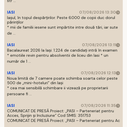
str ...
IASI
07/08/2026 13:30
Iașul, în topul despărțirilor. Peste 6.000 de copii duc dorul
părinților
* mii de familii iesene sunt impărtite intre două tări, iar sute
de ...
IASI
07/08/2026 13:11
Bacalaureat 2026 la Iași: 1.224 de candidați intră în examen
* emotiile revin pentru absolventii de liceu din Iasi * un
număr de 1 ...
IASI
07/08/2026 12:13
Noua limită de 7 camere poate schimba soarta celor peste
500 de „mini-hoteluri” din Iași
* cea mai sensibilă schimbare ii vizează pe proprietarii
persoane fi ...
IASI
07/08/2026 11:35
COMUNICAT DE PRESĂ Proiect: „PASI – Parteneriat pentru
Acces, Sprijin și Incluziune” Cod SMIS: 351753
COMUNICAT DE PRESĂ Proiect: „PASI – Parteneriat pentru Ac
...