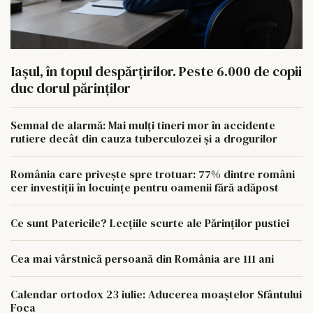
Iașul, în topul despărțirilor. Peste 6.000 de copii
duc dorul părinților
Semnal de alarmă: Mai mulți tineri mor în accidente
rutiere decât din cauza tuberculozei și a drogurilor
România care privește spre trotuar: 77% dintre români
cer investiții în locuințe pentru oamenii fără adăpost
Ce sunt Patericile? Lecțiile scurte ale Părinților pustiei
Cea mai vârstnică persoană din România are 111 ani
Calendar ortodox 23 iulie: Aducerea moaștelor Sfântului
Foca