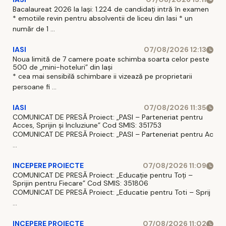
Bacalaureat 2026 la Iași: 1.224 de candidați intră în examen
* emotiile revin pentru absolventii de liceu din Iasi * un
număr de 1 ...
IASI
07/08/2026 12:13
Noua limită de 7 camere poate schimba soarta celor peste
500 de „mini-hoteluri” din Iași
* cea mai sensibilă schimbare ii vizează pe proprietarii
persoane fi ...
IASI
07/08/2026 11:35
COMUNICAT DE PRESĂ Proiect: „PASI – Parteneriat pentru
Acces, Sprijin și Incluziune” Cod SMIS: 351753
COMUNICAT DE PRESĂ Proiect: „PASI – Parteneriat pentru Ac
...
INCEPERE PROIECTE
07/08/2026 11:09
COMUNICAT DE PRESĂ Proiect: „Educație pentru Toți –
Sprijin pentru Fiecare” Cod SMIS: 351806
COMUNICAT DE PRESĂ Proiect: „Educatie pentru Toti – Sprij
...
INCEPERE PROIECTE
07/08/2026 11:02