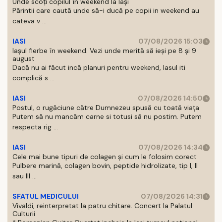
Unde scoți copilul în weekend la Iași
Părintii care caută unde să-i ducă pe copii in weekend au
cateva v ...
IASI
07/08/2026 15:03
Iașul fierbe în weekend. Vezi unde merită să ieși pe 8 și 9
august
Dacă nu ai făcut incă planuri pentru weekend, Iasul iti
complică s ...
IASI
07/08/2026 14:50
Postul, o rugăciune către Dumnezeu spusă cu toată viața
Putem să nu mancăm carne si totusi să nu postim. Putem
respecta rig ...
IASI
07/08/2026 14:34
Cele mai bune tipuri de colagen și cum le folosim corect
Pulbere marină, colagen bovin, peptide hidrolizate, tip I, II
sau III ...
SFATUL MEDICULUI
07/08/2026 14:31
Vivaldi, reinterpretat la patru chitare. Concert la Palatul
Culturii