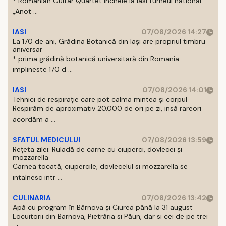
* Romanian Guitar Quartet incheie la Iasi turneul national
„Anot ...
IASI
07/08/2026 14:27
La 170 de ani, Grădina Botanică din Iași are propriul timbru
aniversar
* prima grădină botanică universitară din Romania
implineste 170 d ...
IASI
07/08/2026 14:01
Tehnici de respirație care pot calma mintea și corpul
Respirăm de aproximativ 20.000 de ori pe zi, insă rareori
acordăm a ...
SFATUL MEDICULUI
07/08/2026 13:59
Rețeta zilei: Ruladă de carne cu ciuperci, dovlecei și
mozzarella
Carnea tocată, ciupercile, dovlecelul si mozzarella se
intalnesc intr ...
CULINARIA
07/08/2026 13:42
Apă cu program în Bârnova și Ciurea până la 31 august
Locuitorii din Barnova, Pietrăria si Păun, dar si cei de pe trei