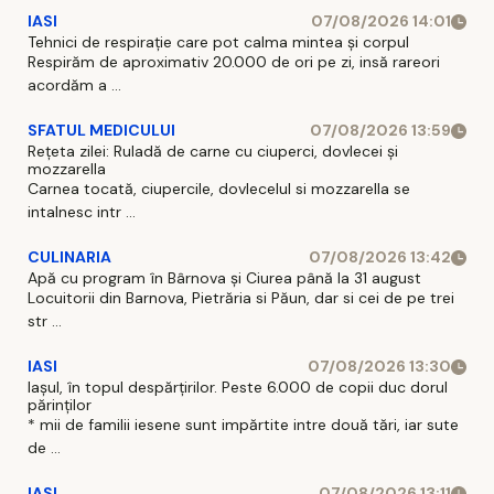
IASI
07/08/2026 14:01
Tehnici de respirație care pot calma mintea și corpul
Respirăm de aproximativ 20.000 de ori pe zi, insă rareori
acordăm a ...
SFATUL MEDICULUI
07/08/2026 13:59
Rețeta zilei: Ruladă de carne cu ciuperci, dovlecei și
mozzarella
Carnea tocată, ciupercile, dovlecelul si mozzarella se
intalnesc intr ...
CULINARIA
07/08/2026 13:42
Apă cu program în Bârnova și Ciurea până la 31 august
Locuitorii din Barnova, Pietrăria si Păun, dar si cei de pe trei
str ...
IASI
07/08/2026 13:30
Iașul, în topul despărțirilor. Peste 6.000 de copii duc dorul
părinților
* mii de familii iesene sunt impărtite intre două tări, iar sute
de ...
IASI
07/08/2026 13:11