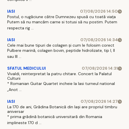
IASI
07/08/2026 14:50
Postul, o rugăciune către Dumnezeu spusă cu toată viața
Putem să nu mancăm carne si totusi să nu postim. Putem
respecta rig ...
IASI
07/08/2026 14:34
Cele mai bune tipuri de colagen și cum le folosim corect
Pulbere marină, colagen bovin, peptide hidrolizate, tip I, II
sau III ...
SFATUL MEDICULUI
07/08/2026 14:31
Vivaldi, reinterpretat la patru chitare. Concert la Palatul
Culturii
* Romanian Guitar Quartet incheie la Iasi turneul national
„Anot ...
IASI
07/08/2026 14:27
La 170 de ani, Grădina Botanică din Iași are propriul timbru
aniversar
* prima grădină botanică universitară din Romania
implineste 170 d ...