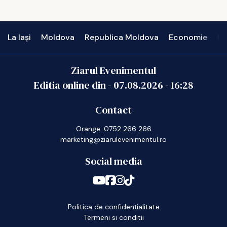
La Iași
Moldova
Republica Moldova
Economie
In
Ziarul Evenimentul
Editia online din -
07.08.2026
-
16:28
Contact
Orange: 0752 266 266
marketing@ziarulevenimentul.ro
Social media
Politica de confidențialitate
Termeni si conditii