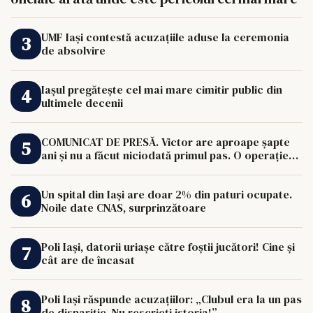
UMF Iași contestă acuzațiile aduse la ceremonia
de absolvire
Iașul pregătește cel mai mare cimitir public din
ultimele decenii
COMUNICAT DE PRESĂ. Victor are aproape șapte
ani și nu a făcut niciodată primul pas. O operație
de 33.000 de euro îi poate schimba viața.
Un spital din Iași are doar 2% din paturi ocupate.
Noile date CNAS, surprinzătoare
Poli Iași, datorii uriașe către foștii jucători! Cine și
cât are de încasat
Poli Iași răspunde acuzațiilor: „Clubul era la un pas
de dispariție. Nu rescrieți istoria!”