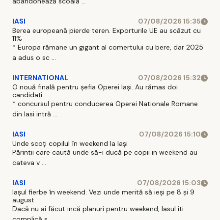
abandonează scoala ...
IASI
07/08/2026 15:35
Berea europeană pierde teren. Exporturile UE au scăzut cu
11%
* Europa rămane un gigant al comertului cu bere, dar 2025
a adus o sc ...
INTERNATIONAL
07/08/2026 15:32
O nouă finală pentru șefia Operei Iași. Au rămas doi
candidați
* concursul pentru conducerea Operei Nationale Romane
din Iasi intră ...
IASI
07/08/2026 15:10
Unde scoți copilul în weekend la Iași
Părintii care caută unde să-i ducă pe copii in weekend au
cateva v ...
IASI
07/08/2026 15:03
Iașul fierbe în weekend. Vezi unde merită să ieși pe 8 și 9
august
Dacă nu ai făcut incă planuri pentru weekend, Iasul iti
complică s ...