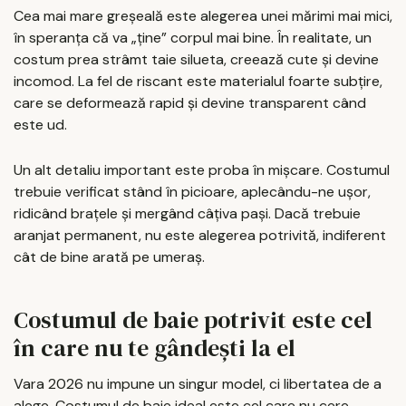
Cea mai mare greșeală este alegerea unei mărimi mai mici,
în speranța că va „ține” corpul mai bine. În realitate, un
costum prea strâmt taie silueta, creează cute și devine
incomod. La fel de riscant este materialul foarte subțire,
care se deformează rapid și devine transparent când
este ud.
Un alt detaliu important este proba în mișcare. Costumul
trebuie verificat stând în picioare, aplecându-ne ușor,
ridicând brațele și mergând câțiva pași. Dacă trebuie
aranjat permanent, nu este alegerea potrivită, indiferent
cât de bine arată pe umeraș.
Costumul de baie potrivit este cel
în care nu te gândești la el
Vara 2026 nu impune un singur model, ci libertatea de a
alege. Costumul de baie ideal este cel care nu cere