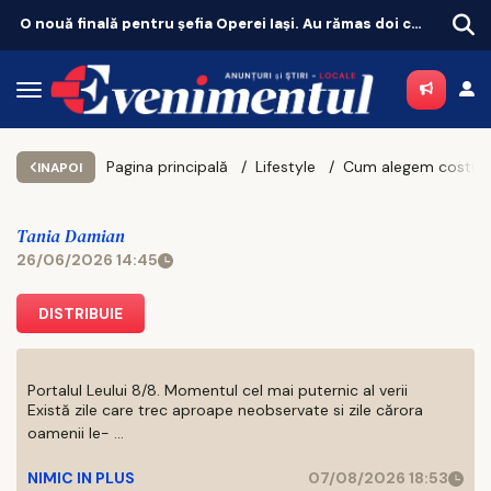
O nouă finală pentru șefia Operei Iași. Au rămas doi candidați
Unde scoți copilul
Pagina principală
Lifestyle
INAPOI
Tania Damian
26/06/2026 14:45
DISTRIBUIE
Portalul Leului 8/8. Momentul cel mai puternic al verii
Există zile care trec aproape neobservate si zile cărora
oamenii le- ...
NIMIC IN PLUS
07/08/2026 18:53