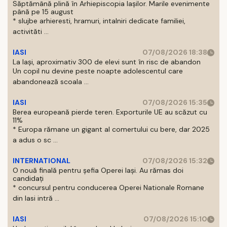
Săptămână plină în Arhiepiscopia Iașilor. Marile evenimente
până pe 15 august
* slujbe arhieresti, hramuri, intalniri dedicate familiei,
activităti ...
IASI
07/08/2026 18:38
La Iași, aproximativ 300 de elevi sunt în risc de abandon
Un copil nu devine peste noapte adolescentul care
abandonează scoala ...
IASI
07/08/2026 15:35
Berea europeană pierde teren. Exporturile UE au scăzut cu
11%
* Europa rămane un gigant al comertului cu bere, dar 2025
a adus o sc ...
INTERNATIONAL
07/08/2026 15:32
O nouă finală pentru șefia Operei Iași. Au rămas doi
candidați
* concursul pentru conducerea Operei Nationale Romane
din Iasi intră ...
IASI
07/08/2026 15:10