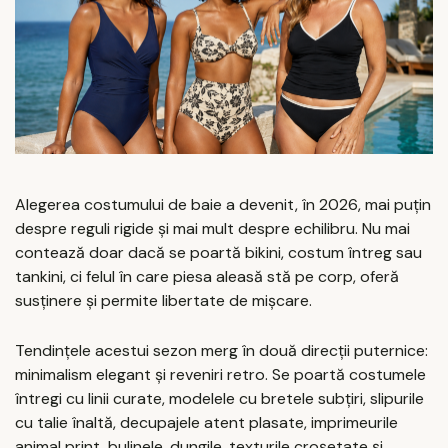
Alegerea costumului de baie a devenit, în 2026, mai puțin
despre reguli rigide și mai mult despre echilibru. Nu mai
contează doar dacă se poartă bikini, costum întreg sau
tankini, ci felul în care piesa aleasă stă pe corp, oferă
susținere și permite libertate de mișcare.
Tendințele acestui sezon merg în două direcții puternice:
minimalism elegant și reveniri retro. Se poartă costumele
întregi cu linii curate, modelele cu bretele subțiri, slipurile
cu talie înaltă, decupajele atent plasate, imprimeurile
animal print, bulinele, dungile, texturile croșetate și