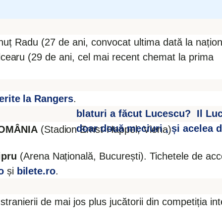
Ionuț Radu (27 de ani, convocat ultima dată la națion
lcearu (29 de ani, cel mai recent chemat la prima
erite la Rangers
.
blaturi a făcut Lucescu? Il Luce
doar două meciuri , și acelea d
ROMÂNIA
(Stadion Ernst-Happel, Viena)
pru
(Arena Națională, București). Tichetele de ac
o
și
bilete.ro
.
 stranierii de mai jos plus jucătorii din competiția int