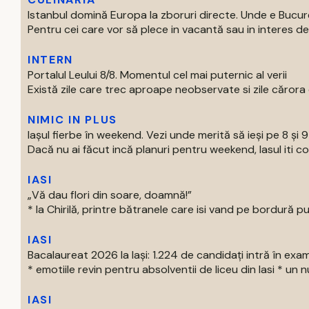
Istanbul domină Europa la zboruri directe. Unde e Bucur
Pentru cei care vor să plece in vacantă sau in interes de 
INTERN
Portalul Leului 8/8. Momentul cel mai puternic al verii
Există zile care trec aproape neobservate si zile cărora o
NIMIC IN PLUS
Iașul fierbe în weekend. Vezi unde merită să ieși pe 8 și 
Dacă nu ai făcut incă planuri pentru weekend, Iasul iti com
IASI
„Vă dau flori din soare, doamnă!”
* la Chirilă, printre bătranele care isi vand pe bordură put
IASI
Bacalaureat 2026 la Iași: 1.224 de candidați intră în exa
* emotiile revin pentru absolventii de liceu din Iasi * un nu
IASI