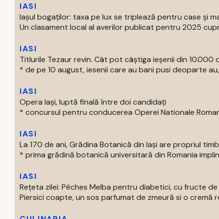
IASI
Iașul bogaților: taxa pe lux se triplează pentru case și ma
Un clasament local al averilor publicat pentru 2025 cupri
IASI
Titlurile Tezaur revin. Cât pot câștiga ieșenii din 10.000 d
* de pe 10 august, iesenii care au bani pusi deoparte au, 
IASI
Opera Iași, luptă finală între doi candidați
* concursul pentru conducerea Operei Nationale Romane d
IASI
La 170 de ani, Grădina Botanică din Iași are propriul tim
* prima grădină botanică universitară din Romania impline
IASI
Rețeta zilei: Pêches Melba pentru diabetici, cu fructe d
Piersici coapte, un sos parfumat de zmeură si o cremă rec
CULINARIA