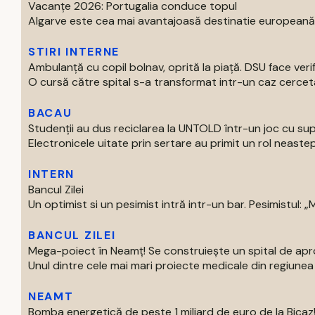
Vacanțe 2026: Portugalia conduce topul
Algarve este cea mai avantajoasă destinatie europeană pe
STIRI INTERNE
Ambulanță cu copil bolnav, oprită la piață. DSU face verif
O cursă către spital s-a transformat intr-un caz cercetat
BACAU
Studenții au dus reciclarea la UNTOLD într-un joc cu supe
Electronicele uitate prin sertare au primit un rol neastep
INTERN
Bancul Zilei
Un optimist si un pesimist intră intr-un bar. Pesimistul: „Ma
BANCUL ZILEI
Mega-poiect în Neamț! Se construiește un spital de aproa
Unul dintre cele mai mari proiecte medicale din regiunea M
NEAMT
Bomba energetică de peste 1 miliard de euro de la Bic