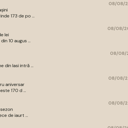
08/08/2
șini
nde 173 de po ...
08/08/20
e lei
din 10 augus ...
08/08/2
in Iasi intră ...
08/08/2
bru aniversar
ste 170 d ...
08/08/2
e sezon
e de iaurt ...
08/08/20