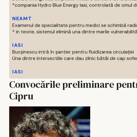
*compania Hydro Blue Energy Iasi, controlată de omul de af
NEAMT
Examenul de specialitate pentru medici se schimbă radi
* in teorie, sistemul elimină una dintre marile vulnerabilităti
IASI
Bucșinescu intră în șantier pentru fluidizarea circulației
Una dintre intersectiile care dau zilnic bătăi de cap soferil
IASI
Convocările preliminare pentr
Cipru