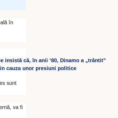
ală în
 insistă că, în anii ‘80, Dinamo a „trântit”
in cauza unor presiuni politice
ces sunt
ernă, va fi