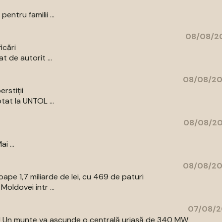
ntru familii ...
08/08/20
icări
 de autorit ...
08/08/20
rstiții
tat la UNTOL ...
08/08/20
i ...
08/08/20
pe 1,7 miliarde de lei, cu 469 de paturi
oldovei intr ...
07/08/2
az! Un munte va ascunde o centrală uriașă de 340 MW