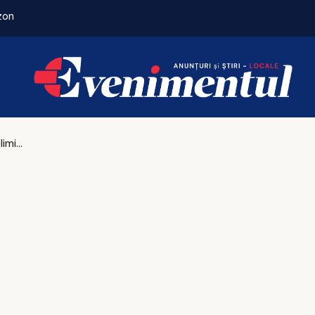
zon
Istanbul domină Europa la zboruri directe. Unde 
Convocările preliminare pentru meciurile naționalei cu Austria și Cipru