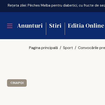
Rețeta zilei: Pêches Melba pentru diabetici, cu fructe de se
Anunturi
Stiri
Editia Online
Pagina principală
Sport
INAPOI