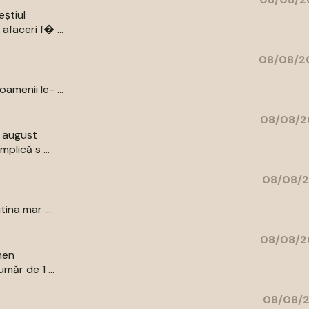
eștiul
afaceri f� ...
08/08/20
amenii le- ...
08/08/2
9 august
plică s ...
08/08/2
ina mar ...
08/08/2
men
măr de 1 ...
08/08/2