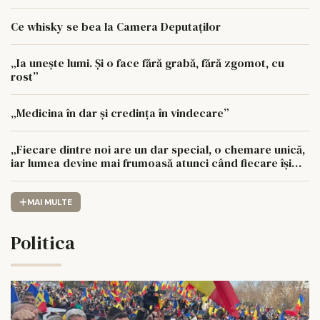
Ce whisky se bea la Camera Deputaților
„Ia unește lumi. Și o face fără grabă, fără zgomot, cu
rost”
„Medicina în dar și credința în vindecare”
„Fiecare dintre noi are un dar special, o chemare unică,
iar lumea devine mai frumoasă atunci când fiecare își
urmează drumul cu sufletul deschis”
MAI MULTE
Politica