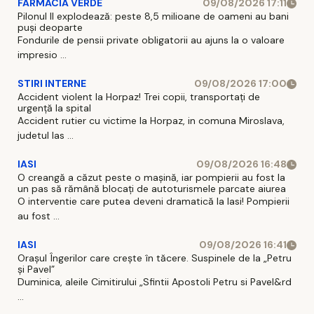
FARMACIA VERDE
09/08/2026 17:11
Pilonul II explodează: peste 8,5 milioane de oameni au bani
puși deoparte
Fondurile de pensii private obligatorii au ajuns la o valoare
impresio ...
STIRI INTERNE
09/08/2026 17:00
Accident violent la Horpaz! Trei copii, transportați de
urgență la spital
Accident rutier cu victime la Horpaz, in comuna Miroslava,
judetul Ias ...
IASI
09/08/2026 16:48
O creangă a căzut peste o mașină, iar pompierii au fost la
un pas să rămână blocați de autoturismele parcate aiurea
O interventie care putea deveni dramatică la Iasi! Pompierii
au fost ...
IASI
09/08/2026 16:41
Orașul Îngerilor care crește în tăcere. Suspinele de la „Petru
și Pavel”
Duminica, aleile Cimitirului „Sfintii Apostoli Petru si Pavel&rd
...