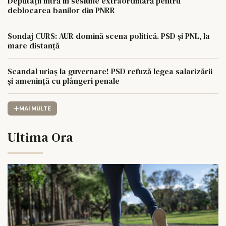
Deputații intră în sesiune extraordinară pentru
deblocarea banilor din PNRR
Sondaj CURS: AUR domină scena politică. PSD și PNL, la
mare distanță
Scandal uriaș la guvernare! PSD refuză legea salarizării
și amenință cu plângeri penale
MAI MULTE
Ultima Ora