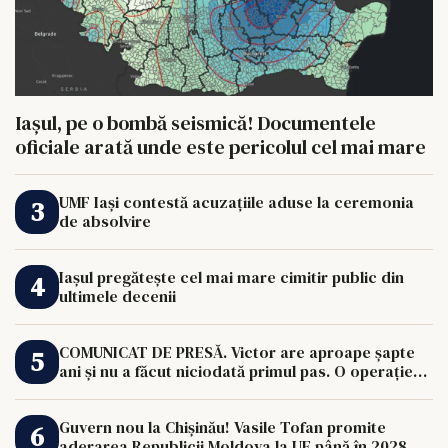
Iașul, pe o bombă seismică! Documentele
oficiale arată unde este pericolul cel mai mare
UMF Iași contestă acuzațiile aduse la ceremonia
de absolvire
Iașul pregătește cel mai mare cimitir public din
ultimele decenii
COMUNICAT DE PRESĂ. Victor are aproape șapte
ani și nu a făcut niciodată primul pas. O operație
de 33.000 de euro îi poate schimba viața.
Guvern nou la Chișinău! Vasile Tofan promite
aderarea Republicii Moldova la UE până în 2028