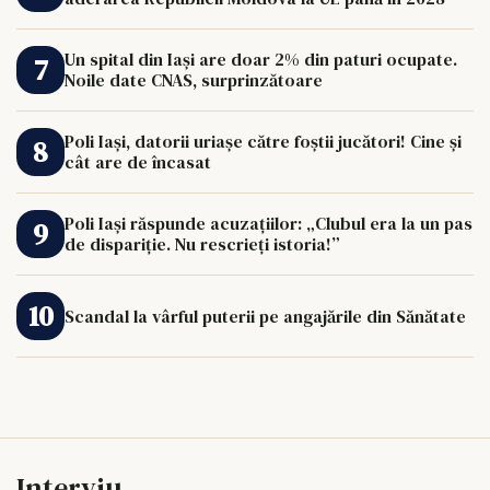
Un spital din Iași are doar 2% din paturi ocupate.
Noile date CNAS, surprinzătoare
Poli Iași, datorii uriașe către foștii jucători! Cine și
cât are de încasat
Poli Iași răspunde acuzațiilor: „Clubul era la un pas
de dispariție. Nu rescrieți istoria!”
Scandal la vârful puterii pe angajările din Sănătate
Interviu