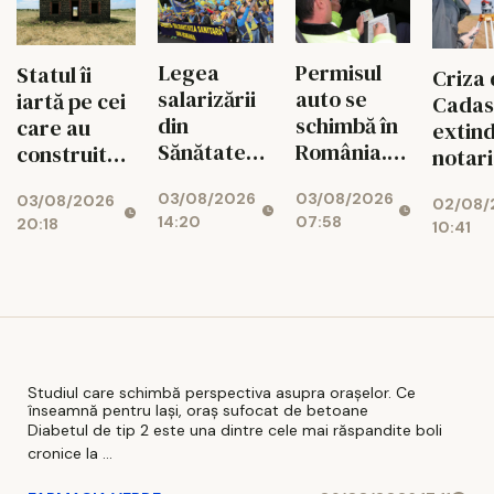
vârf
Permisul
Legea
Statul îi
Criza 
auto se
salarizării
iartă pe cei
Cadas
schimbă în
din
care au
extind
România.
Sănătate
construit
notari
Ce reguli
provoacă
ilegal!
dezvol
03/08/2026
03/08/2026
noi îi
un nou
03/08/2026
Românii vor
02/08/
și bănc
07:58
14:20
20:18
așteaptă
conflict.
10:41
putea „albi”
afecta
pe șoferi și
Sindicatele,
clădirile
blocaj
când vor
gata de
fără
națion
intra în
proteste
autorizație
vigoare
Studiul care schimbă perspectiva asupra orașelor. Ce
înseamnă pentru Iași, oraș sufocat de betoane
Diabetul de tip 2 este una dintre cele mai răspandite boli
cronice la ...