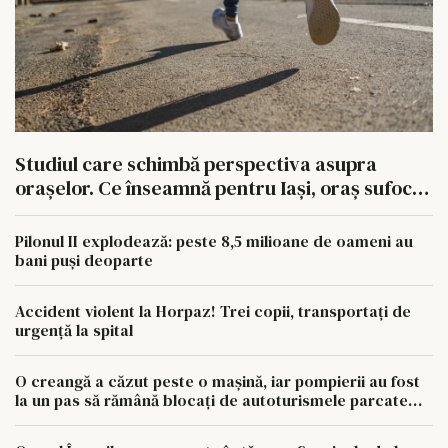
Studiul care schimbă perspectiva asupra
orașelor. Ce înseamnă pentru Iași, oraș sufocat
de betoane
Pilonul II explodează: peste 8,5 milioane de oameni au
bani puși deoparte
Accident violent la Horpaz! Trei copii, transportați de
urgență la spital
O creangă a căzut peste o mașină, iar pompierii au fost
la un pas să rămână blocați de autoturismele parcate
aiurea