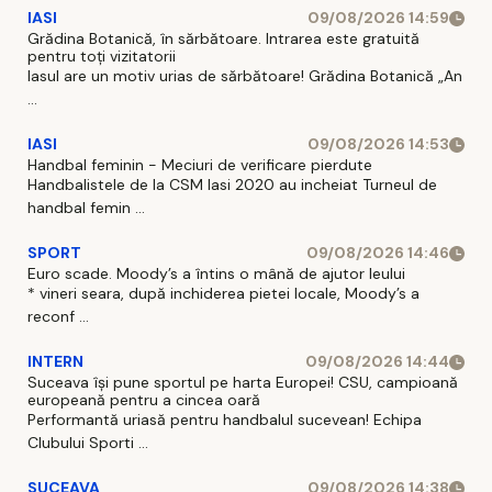
IASI
09/08/2026 14:59
Grădina Botanică, în sărbătoare. Intrarea este gratuită
pentru toți vizitatorii
Iasul are un motiv urias de sărbătoare! Grădina Botanică „An
...
IASI
09/08/2026 14:53
Handbal feminin - Meciuri de verificare pierdute
Handbalistele de la CSM Iasi 2020 au incheiat Turneul de
handbal femin ...
SPORT
09/08/2026 14:46
Euro scade. Moody’s a întins o mână de ajutor leului
* vineri seara, după inchiderea pietei locale, Moody’s a
reconf ...
INTERN
09/08/2026 14:44
Suceava își pune sportul pe harta Europei! CSU, campioană
europeană pentru a cincea oară
Performantă uriasă pentru handbalul sucevean! Echipa
Clubului Sporti ...
SUCEAVA
09/08/2026 14:38