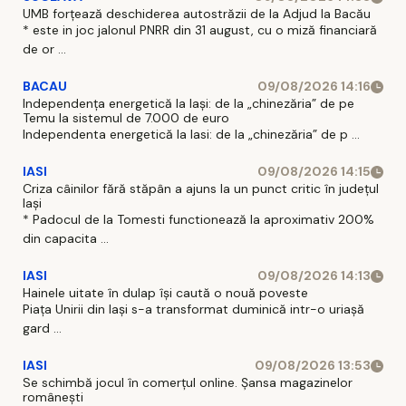
UMB forțează deschiderea autostrăzii de la Adjud la Bacău
* este in joc jalonul PNRR din 31 august, cu o miză financiară
de or ...
BACAU
09/08/2026 14:16
Independența energetică la Iași: de la „chinezăria” de pe
Temu la sistemul de 7.000 de euro
Independenta energetică la Iasi: de la „chinezăria” de p ...
IASI
09/08/2026 14:15
Criza câinilor fără stăpân a ajuns la un punct critic în județul
Iași
* Padocul de la Tomesti functionează la aproximativ 200%
din capacita ...
IASI
09/08/2026 14:13
Hainele uitate în dulap îşi caută o nouă poveste
Piaţa Unirii din Iaşi s-a transformat duminică intr-o uriaşă
gard ...
IASI
09/08/2026 13:53
Se schimbă jocul în comerțul online. Șansa magazinelor
românești