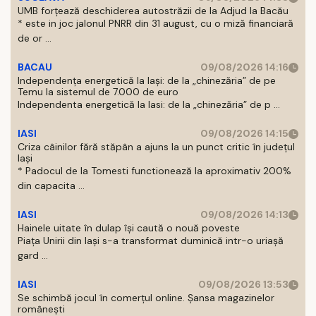
UMB forțează deschiderea autostrăzii de la Adjud la Bacău
* este in joc jalonul PNRR din 31 august, cu o miză financiară
de or ...
BACAU
09/08/2026 14:16
Independența energetică la Iași: de la „chinezăria” de pe
Temu la sistemul de 7.000 de euro
Independenta energetică la Iasi: de la „chinezăria” de p ...
IASI
09/08/2026 14:15
Criza câinilor fără stăpân a ajuns la un punct critic în județul
Iași
* Padocul de la Tomesti functionează la aproximativ 200%
din capacita ...
IASI
09/08/2026 14:13
Hainele uitate în dulap îşi caută o nouă poveste
Piaţa Unirii din Iaşi s-a transformat duminică intr-o uriaşă
gard ...
IASI
09/08/2026 13:53
Se schimbă jocul în comerțul online. Șansa magazinelor
românești