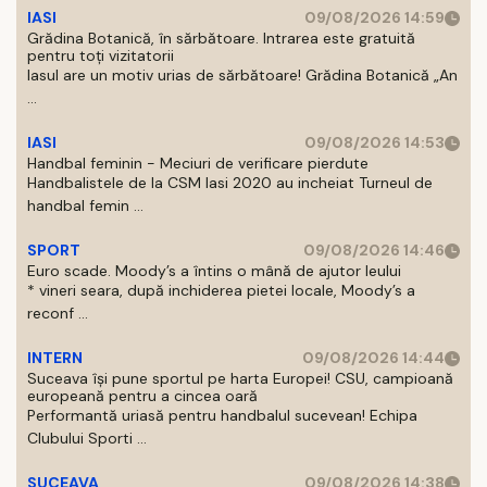
IASI
09/08/2026 14:59
Grădina Botanică, în sărbătoare. Intrarea este gratuită
pentru toți vizitatorii
Iasul are un motiv urias de sărbătoare! Grădina Botanică „An
...
IASI
09/08/2026 14:53
Handbal feminin - Meciuri de verificare pierdute
Handbalistele de la CSM Iasi 2020 au incheiat Turneul de
handbal femin ...
SPORT
09/08/2026 14:46
Euro scade. Moody’s a întins o mână de ajutor leului
* vineri seara, după inchiderea pietei locale, Moody’s a
reconf ...
INTERN
09/08/2026 14:44
Suceava își pune sportul pe harta Europei! CSU, campioană
europeană pentru a cincea oară
Performantă uriasă pentru handbalul sucevean! Echipa
Clubului Sporti ...
SUCEAVA
09/08/2026 14:38