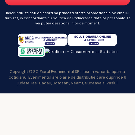
Inscriindu-te esti de acord sa primesti oferte promotionale pe emailul
furnizat, in concordanta cu politica de Prelucrarea datelor personale. Te
vei putea dezabona in orice moment.
Copyright © SC Ziarul Evenimentul SRL Iasi. In varianta tiparita,
cotidianul Evenimentul are o arie de distributie care cuprinde 6
judete: Iasi, Bacau, Botosani, Neamt, Suceava si Vaslui