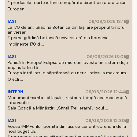
* produsele foarte ieftine cumpărate direct din afara Uniunii
Europen ...
IASI
09/08/2026 13:11
La 170 de ani, Grădina Botanică din Iași are propriul timbru
aniversar
* prima grădină botanică universitară din Romania
implineste 170 d ...
IASI
09/08/2026 13:01
Panică în Europa! Eclipsa de miercuri lovește un sistem deja
împins la limită
Europa intră intr-o săptămană cu nervii intinsi la maximum.
O ecli ...
INTERN
09/08/2026 12:44
Monument-simbol al Iaşului, restaurat după cea mai amplă
intervenţie
Sala Gotică a Mănăstirii „Sfinţii Trei Ierarhi”, locul ...
IASI
09/08/2026 12:30
Vocea IMM-urilor pornită din Iași: ce cer antreprenorii de la
noul buget UE
* patronatele cer ca viitorul buget european să fie construit