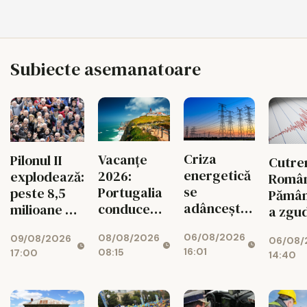
Subiecte asemanatoare
Criza
Vacanțe
Pilonul II
Cutre
energetică
2026:
explodează:
Român
se
Portugalia
peste 8,5
Pămân
adâncește.
conduce
milioane de
a zgud
Fabricile
topul
oameni au
din no
06/08/2026
08/08/2026
mari pot
09/08/2026
bani puși
06/08/
zona
16:01
08:15
17:00
rămâne
14:40
deoparte
seism
fără
Vranc
energie în
orele de