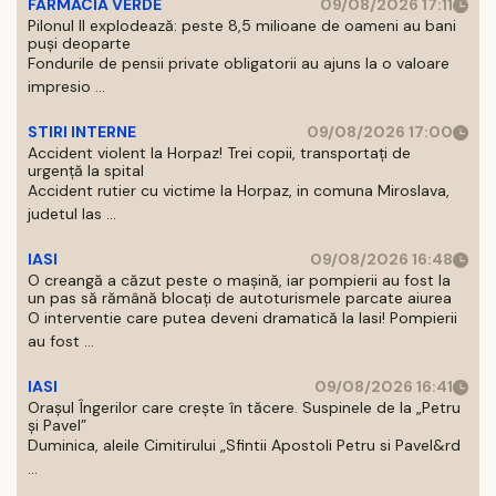
FARMACIA VERDE
09/08/2026 17:11
Pilonul II explodează: peste 8,5 milioane de oameni au bani
puși deoparte
Fondurile de pensii private obligatorii au ajuns la o valoare
impresio ...
STIRI INTERNE
09/08/2026 17:00
Accident violent la Horpaz! Trei copii, transportați de
urgență la spital
Accident rutier cu victime la Horpaz, in comuna Miroslava,
judetul Ias ...
IASI
09/08/2026 16:48
O creangă a căzut peste o mașină, iar pompierii au fost la
un pas să rămână blocați de autoturismele parcate aiurea
O interventie care putea deveni dramatică la Iasi! Pompierii
au fost ...
IASI
09/08/2026 16:41
Orașul Îngerilor care crește în tăcere. Suspinele de la „Petru
și Pavel”
Duminica, aleile Cimitirului „Sfintii Apostoli Petru si Pavel&rd
...