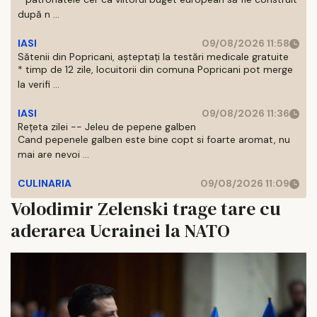
după n ...
IASI
09/08/2026 11:58
Sătenii din Popricani, așteptați la testări medicale gratuite
* timp de 12 zile, locuitorii din comuna Popricani pot merge
la verifi ...
IASI
09/08/2026 11:36
Rețeta zilei -- Jeleu de pepene galben
Cand pepenele galben este bine copt si foarte aromat, nu
mai are nevoi ...
CULINARIA
09/08/2026 11:09
Volodimir Zelenski trage tare cu
aderarea Ucrainei la NATO