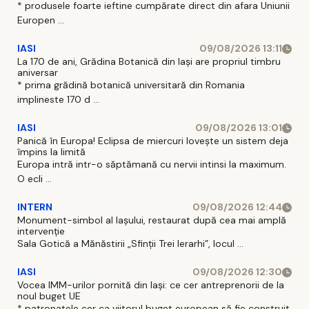
* produsele foarte ieftine cumpărate direct din afara Uniunii
Europen ...
IASI
09/08/2026 13:11
La 170 de ani, Grădina Botanică din Iași are propriul timbru
aniversar
* prima grădină botanică universitară din Romania
implineste 170 d ...
IASI
09/08/2026 13:01
Panică în Europa! Eclipsa de miercuri lovește un sistem deja
împins la limită
Europa intră intr-o săptămană cu nervii intinsi la maximum.
O ecli ...
INTERN
09/08/2026 12:44
Monument-simbol al Iaşului, restaurat după cea mai amplă
intervenţie
Sala Gotică a Mănăstirii „Sfinţii Trei Ierarhi”, locul ...
IASI
09/08/2026 12:30
Vocea IMM-urilor pornită din Iași: ce cer antreprenorii de la
noul buget UE
* patronatele cer ca viitorul buget european să fie construit