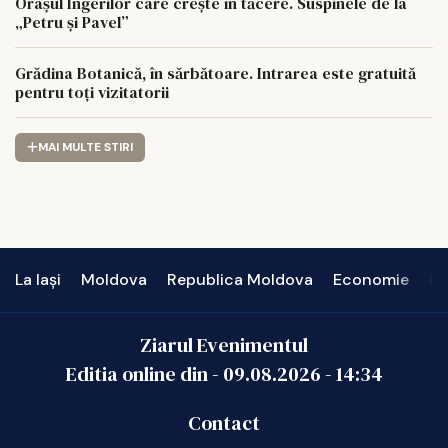
Orașul Îngerilor care crește în tăcere. Suspinele de la
„Petru și Pavel”
Grădina Botanică, în sărbătoare. Intrarea este gratuită
pentru toți vizitatorii
MAI MULTE STIRI
La Iași
Moldova
Republica Moldova
Economie
In
Ziarul Evenimentul
Editia online din -
09.08.2026
-
14:34
Contact