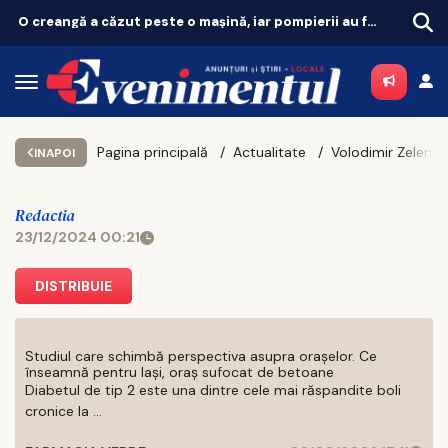
Orașul Îngerilor care crește în tăcere. Suspinele de la „Petru și Pavel”
Pagina principală
Actualitate
INAPOI
Redactia
23/12/2024 00:21
DISTRIBUIE
Studiul care schimbă perspectiva asupra orașelor. Ce
înseamnă pentru Iași, oraș sufocat de betoane
Diabetul de tip 2 este una dintre cele mai răspandite boli
cronice la ...