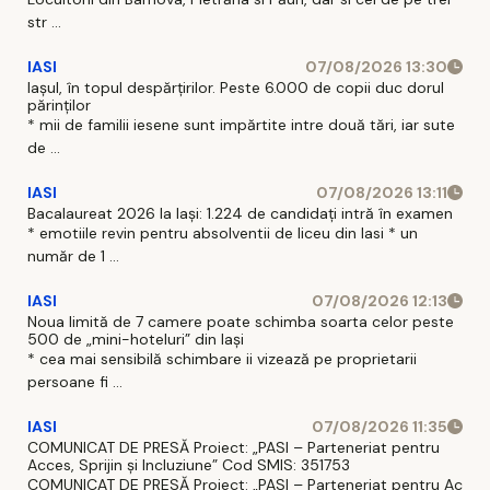
str ...
IASI
07/08/2026 13:30
Iașul, în topul despărțirilor. Peste 6.000 de copii duc dorul
părinților
* mii de familii iesene sunt impărtite intre două tări, iar sute
de ...
IASI
07/08/2026 13:11
Bacalaureat 2026 la Iași: 1.224 de candidați intră în examen
* emotiile revin pentru absolventii de liceu din Iasi * un
număr de 1 ...
IASI
07/08/2026 12:13
Noua limită de 7 camere poate schimba soarta celor peste
500 de „mini-hoteluri” din Iași
* cea mai sensibilă schimbare ii vizează pe proprietarii
persoane fi ...
IASI
07/08/2026 11:35
COMUNICAT DE PRESĂ Proiect: „PASI – Parteneriat pentru
Acces, Sprijin și Incluziune” Cod SMIS: 351753
COMUNICAT DE PRESĂ Proiect: „PASI – Parteneriat pentru Ac