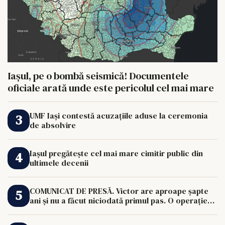
Iașul, pe o bombă seismică! Documentele
oficiale arată unde este pericolul cel mai mare
UMF Iași contestă acuzațiile aduse la ceremonia
de absolvire
Iașul pregătește cel mai mare cimitir public din
ultimele decenii
COMUNICAT DE PRESĂ. Victor are aproape șapte
ani și nu a făcut niciodată primul pas. O operație
de 33.000 de euro îi poate schimba viața.