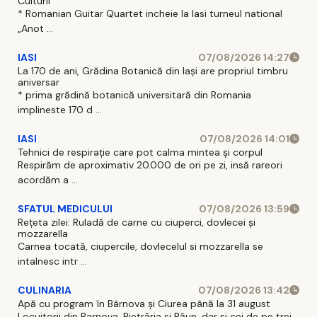
Culturii
* Romanian Guitar Quartet incheie la Iasi turneul national
„Anot ...
IASI
07/08/2026 14:27
La 170 de ani, Grădina Botanică din Iași are propriul timbru
aniversar
* prima grădină botanică universitară din Romania
implineste 170 d ...
IASI
07/08/2026 14:01
Tehnici de respirație care pot calma mintea și corpul
Respirăm de aproximativ 20.000 de ori pe zi, insă rareori
acordăm a ...
SFATUL MEDICULUI
07/08/2026 13:59
Rețeta zilei: Ruladă de carne cu ciuperci, dovlecei și
mozzarella
Carnea tocată, ciupercile, dovlecelul si mozzarella se
intalnesc intr ...
CULINARIA
07/08/2026 13:42
Apă cu program în Bârnova și Ciurea până la 31 august
Locuitorii din Barnova, Pietrăria si Păun, dar si cei de pe trei