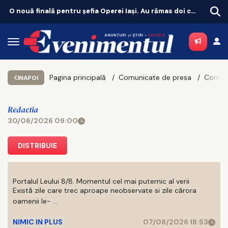
O nouă finală pentru șefia Operei Iași. Au rămas doi candidați
Unde scoți copilul în weekend la Iași
Pagina principală
Comunicate de presa
INAPOI
Redactia
30/06/2026 09:00
DISTRIBUIE
Portalul Leului 8/8. Momentul cel mai puternic al verii
Există zile care trec aproape neobservate si zile cărora
oamenii le- ...
NIMIC IN PLUS
07/08/2026 18:53