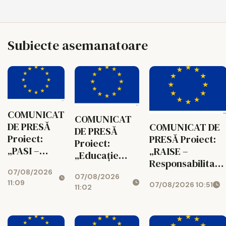
Subiecte asemanatoare
COMUNICAT
COMUNICAT
DE PRESĂ
COMUNICAT DE
DE PRESĂ
Proiect:
PRESĂ Proiect:
Proiect:
„PASI –
„RAISE –
„Educație
Parteneriat
Responsabilitate
pentru Toți –
07/08/2026
pentru
Acces,
07/08/2026
Sprijin pentru
11:09
07/08/2026 10:51
Acces,
Incluziune,
11:02
Fiecare” Cod
Sprijin și
Sprijin, Educație
SMIS: 351806
Incluziune”
Cod SMIS:
Cod SMIS:
350622