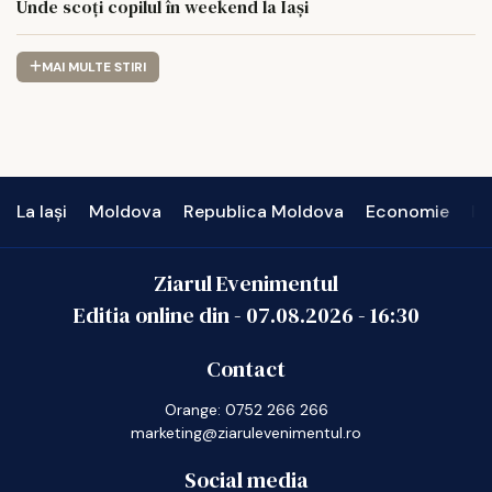
Unde scoți copilul în weekend la Iași
MAI MULTE STIRI
La Iași
Moldova
Republica Moldova
Economie
In
Ziarul Evenimentul
Editia online din -
07.08.2026
-
16:30
Contact
Orange: 0752 266 266
marketing@ziarulevenimentul.ro
Social media