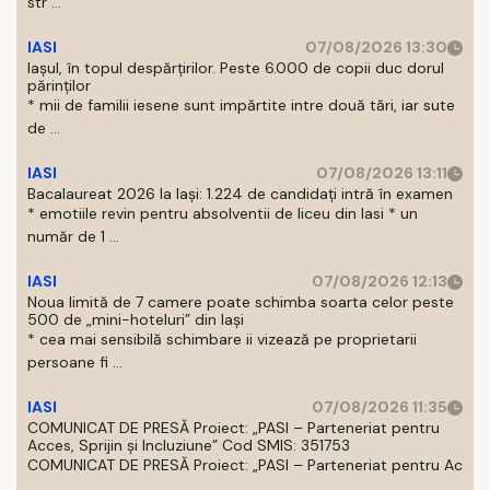
str ...
IASI
07/08/2026 13:30
Iașul, în topul despărțirilor. Peste 6.000 de copii duc dorul
părinților
* mii de familii iesene sunt impărtite intre două tări, iar sute
de ...
IASI
07/08/2026 13:11
Bacalaureat 2026 la Iași: 1.224 de candidați intră în examen
* emotiile revin pentru absolventii de liceu din Iasi * un
număr de 1 ...
IASI
07/08/2026 12:13
Noua limită de 7 camere poate schimba soarta celor peste
500 de „mini-hoteluri” din Iași
* cea mai sensibilă schimbare ii vizează pe proprietarii
persoane fi ...
IASI
07/08/2026 11:35
COMUNICAT DE PRESĂ Proiect: „PASI – Parteneriat pentru
Acces, Sprijin și Incluziune” Cod SMIS: 351753
COMUNICAT DE PRESĂ Proiect: „PASI – Parteneriat pentru Ac
...