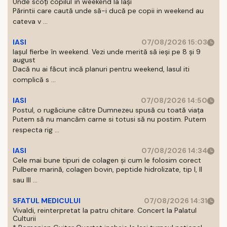
Unde scoți copilul în weekend la Iași
Părintii care caută unde să-i ducă pe copii in weekend au
cateva v ...
IASI
07/08/2026 15:03
Iașul fierbe în weekend. Vezi unde merită să ieși pe 8 și 9
august
Dacă nu ai făcut incă planuri pentru weekend, Iasul iti
complică s ...
IASI
07/08/2026 14:50
Postul, o rugăciune către Dumnezeu spusă cu toată viața
Putem să nu mancăm carne si totusi să nu postim. Putem
respecta rig ...
IASI
07/08/2026 14:34
Cele mai bune tipuri de colagen și cum le folosim corect
Pulbere marină, colagen bovin, peptide hidrolizate, tip I, II
sau III ...
SFATUL MEDICULUI
07/08/2026 14:31
Vivaldi, reinterpretat la patru chitare. Concert la Palatul
Culturii