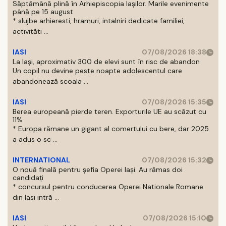
Săptămână plină în Arhiepiscopia Iașilor. Marile evenimente
până pe 15 august
* slujbe arhieresti, hramuri, intalniri dedicate familiei,
activităti ...
IASI
07/08/2026 18:38
La Iași, aproximativ 300 de elevi sunt în risc de abandon
Un copil nu devine peste noapte adolescentul care
abandonează scoala ...
IASI
07/08/2026 15:35
Berea europeană pierde teren. Exporturile UE au scăzut cu
11%
* Europa rămane un gigant al comertului cu bere, dar 2025
a adus o sc ...
INTERNATIONAL
07/08/2026 15:32
O nouă finală pentru șefia Operei Iași. Au rămas doi
candidați
* concursul pentru conducerea Operei Nationale Romane
din Iasi intră ...
IASI
07/08/2026 15:10