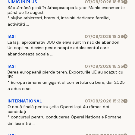
NIMIC IN PLUS
07/08/2026 18:53
infrastructură
Săptămână plină în Arhiepiscopia Iașilor. Marile evenimente
de agrement
până pe 15 august
* slujbe arhieresti, hramuri, intalniri dedicate familiei,
și revitalizare
activităti ...
spații verzi” ,
co
IASI
07/08/2026 18:38
La Iași, aproximativ 300 de elevi sunt în risc de abandon
Un copil nu devine peste noapte adolescentul care
abandonează scoala ...
IASI
07/08/2026 15:35
Berea europeană pierde teren. Exporturile UE au scăzut cu
11%
* Europa rămane un gigant al comertului cu bere, dar 2025
a adus o sc ...
INTERNATIONAL
07/08/2026 15:32
O nouă finală pentru șefia Operei Iași. Au rămas doi
candidați
* concursul pentru conducerea Operei Nationale Romane
din Iasi intră ...