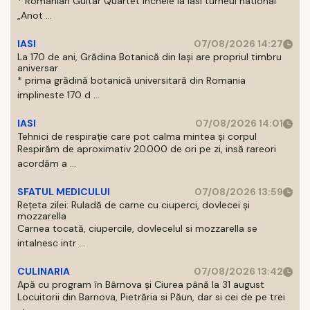
* Romanian Guitar Quartet incheie la Iasi turneul national
„Anot ...
IASI
07/08/2026 14:27
La 170 de ani, Grădina Botanică din Iași are propriul timbru
aniversar
* prima grădină botanică universitară din Romania
implineste 170 d ...
IASI
07/08/2026 14:01
Tehnici de respirație care pot calma mintea și corpul
Respirăm de aproximativ 20.000 de ori pe zi, insă rareori
acordăm a ...
SFATUL MEDICULUI
07/08/2026 13:59
Rețeta zilei: Ruladă de carne cu ciuperci, dovlecei și
mozzarella
Carnea tocată, ciupercile, dovlecelul si mozzarella se
intalnesc intr ...
CULINARIA
07/08/2026 13:42
Apă cu program în Bârnova și Ciurea până la 31 august
Locuitorii din Barnova, Pietrăria si Păun, dar si cei de pe trei