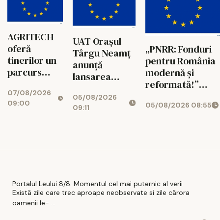
351753
AGRITECH
UAT Orașul
oferă
„PNRR: Fonduri
Târgu Neamț
tinerilor un
pentru România
anunță
parcurs
modernă și
lansarea
educațional
reformată!”
proiectului
07/08/2026
conectat cu
AGRITECH - noul
05/08/2026
„Creșterea
09:00
05/08/2026 08:55
realitatea
model de
09:11
atractivității
profesională
educație duală
orașului
care conectează
Târgu Neamț
universitatea cu
și dezvoltarea
piața muncii
turismului
local prin
modernizarea
Portalul Leului 8/8. Momentul cel mai puternic al verii
stațiunii „Băile
Există zile care trec aproape neobservate si zile cărora
oamenii le- ...
Oglinzi”- Faza
1 – Construire