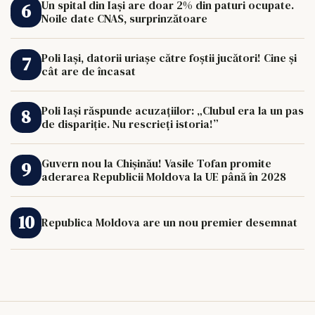
Un spital din Iași are doar 2% din paturi ocupate.
Noile date CNAS, surprinzătoare
Poli Iași, datorii uriașe către foștii jucători! Cine și
cât are de încasat
Poli Iași răspunde acuzațiilor: „Clubul era la un pas
de dispariție. Nu rescrieți istoria!”
Guvern nou la Chișinău! Vasile Tofan promite
aderarea Republicii Moldova la UE până în 2028
Republica Moldova are un nou premier desemnat