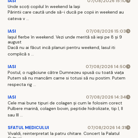
IASI
07/08/2026 15:10
Unde scoți copilul în weekend la Iași
Părintii care caută unde să-i ducă pe copii in weekend au
cateva v ...
IASI
07/08/2026 15:03
Iașul fierbe în weekend. Vezi unde merită să ieși pe 8 și 9
august
Dacă nu ai făcut incă planuri pentru weekend, Iasul iti
complică s ...
IASI
07/08/2026 14:50
Postul, o rugăciune către Dumnezeu spusă cu toată viața
Putem să nu mancăm carne si totusi să nu postim. Putem
respecta rig ...
IASI
07/08/2026 14:34
Cele mai bune tipuri de colagen și cum le folosim corect
Pulbere marină, colagen bovin, peptide hidrolizate, tip I, II
sau III ...
SFATUL MEDICULUI
07/08/2026 14:31
Vivaldi, reinterpretat la patru chitare. Concert la Palatul