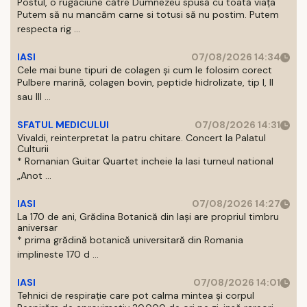
Postul, o rugăciune către Dumnezeu spusă cu toată viața
Putem să nu mancăm carne si totusi să nu postim. Putem
respecta rig ...
IASI
07/08/2026 14:34
Cele mai bune tipuri de colagen și cum le folosim corect
Pulbere marină, colagen bovin, peptide hidrolizate, tip I, II
sau III ...
SFATUL MEDICULUI
07/08/2026 14:31
Vivaldi, reinterpretat la patru chitare. Concert la Palatul
Culturii
* Romanian Guitar Quartet incheie la Iasi turneul national
„Anot ...
IASI
07/08/2026 14:27
La 170 de ani, Grădina Botanică din Iași are propriul timbru
aniversar
* prima grădină botanică universitară din Romania
implineste 170 d ...
IASI
07/08/2026 14:01
Tehnici de respirație care pot calma mintea și corpul