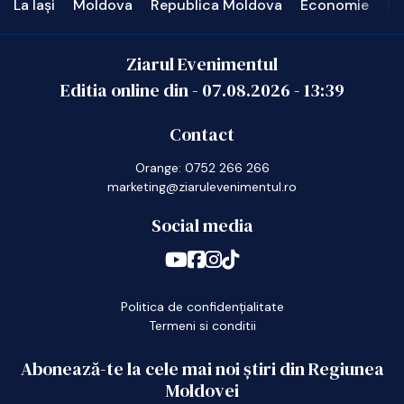
La Iași
Moldova
Republica Moldova
Economie
In
Ziarul Evenimentul
Editia online din -
07.08.2026
-
13:39
Contact
Orange: 0752 266 266
marketing@ziarulevenimentul.ro
Social media
Politica de confidențialitate
Termeni si conditii
Abonează-te la cele mai noi știri din Regiunea
Moldovei