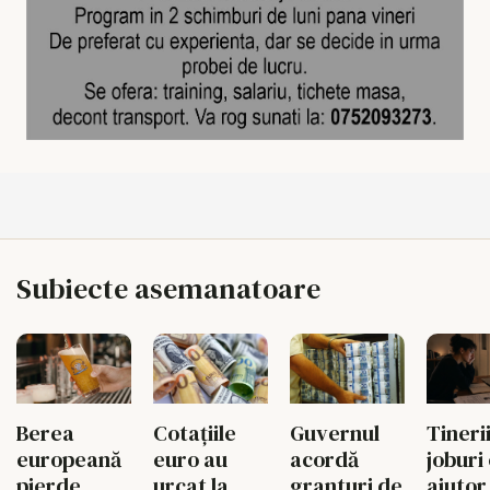
Subiecte asemanatoare
Tinerii
Berea
Cotațiile
Guvernul
joburi
europeană
euro au
acordă
ajutor
pierde
urcat la
granturi de