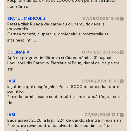
Respirăm de aproximativ 20.000 de ori pe zi, insă rareori
acordăm a ...
SFATUL MEDICULUI
07/08/2026 13:59
Rețeta zilei: Ruladă de carne cu ciuperci, dovlecei și
mozzarella
Carnea tocată, ciupercile, dovlecelul si mozzarella se
intalnesc intr ...
CULINARIA
07/08/2026 13:42
Apă cu program în Bârnova și Ciurea până la 31 august
Locuitorii din Barnova, Pietrăria si Păun, dar si cei de pe trei
str ...
IASI
07/08/2026 13:30
Iașul, în topul despărțirilor. Peste 6.000 de copii duc dorul
părinților
* mii de familii iesene sunt impărtite intre două tări, iar sute
de ...
IASI
07/08/2026 13:11
Bacalaureat 2026 la Iași: 1.224 de candidați intră în examen
* emotiile revin pentru absolventii de liceu din Iasi * un