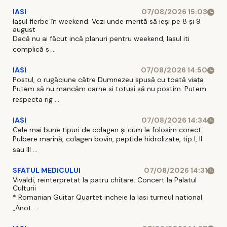
IASI
07/08/2026 15:03
Iașul fierbe în weekend. Vezi unde merită să ieși pe 8 și 9
august
Dacă nu ai făcut incă planuri pentru weekend, Iasul iti
complică s ...
IASI
07/08/2026 14:50
Postul, o rugăciune către Dumnezeu spusă cu toată viața
Putem să nu mancăm carne si totusi să nu postim. Putem
respecta rig ...
IASI
07/08/2026 14:34
Cele mai bune tipuri de colagen și cum le folosim corect
Pulbere marină, colagen bovin, peptide hidrolizate, tip I, II
sau III ...
SFATUL MEDICULUI
07/08/2026 14:31
Vivaldi, reinterpretat la patru chitare. Concert la Palatul
Culturii
* Romanian Guitar Quartet incheie la Iasi turneul national
„Anot ...