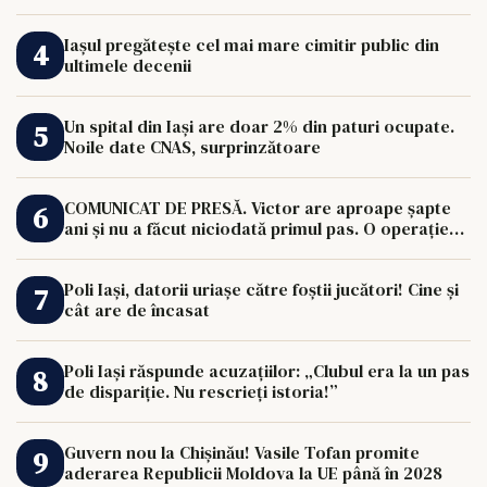
Iașul pregătește cel mai mare cimitir public din
ultimele decenii
Un spital din Iași are doar 2% din paturi ocupate.
Noile date CNAS, surprinzătoare
COMUNICAT DE PRESĂ. Victor are aproape șapte
ani și nu a făcut niciodată primul pas. O operație
de 33.000 de euro îi poate schimba viața.
Poli Iași, datorii uriașe către foștii jucători! Cine și
cât are de încasat
Poli Iași răspunde acuzațiilor: „Clubul era la un pas
de dispariție. Nu rescrieți istoria!”
Guvern nou la Chișinău! Vasile Tofan promite
aderarea Republicii Moldova la UE până în 2028