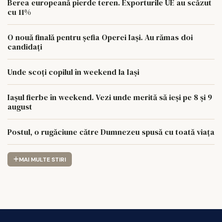
Berea europeană pierde teren. Exporturile UE au scăzut
cu 11%
O nouă finală pentru șefia Operei Iași. Au rămas doi
candidați
Unde scoți copilul în weekend la Iași
Iașul fierbe în weekend. Vezi unde merită să ieși pe 8 și 9
august
Postul, o rugăciune către Dumnezeu spusă cu toată viața
MAI MULTE STIRI