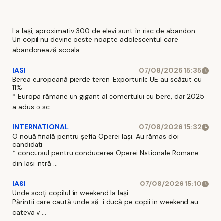
scad
La Iași, aproximativ 300 de elevi sunt în risc de abandon
Un copil nu devine peste noapte adolescentul care
abandonează scoala ...
IASI
07/08/2026 15:35
Berea europeană pierde teren. Exporturile UE au scăzut cu
11%
* Europa rămane un gigant al comertului cu bere, dar 2025
a adus o sc ...
INTERNATIONAL
07/08/2026 15:32
O nouă finală pentru șefia Operei Iași. Au rămas doi
candidați
* concursul pentru conducerea Operei Nationale Romane
din Iasi intră ...
IASI
07/08/2026 15:10
Unde scoți copilul în weekend la Iași
Părintii care caută unde să-i ducă pe copii in weekend au
cateva v ...