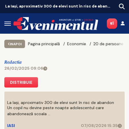
Iașul fierbe în weekend. Vezi unde merită să ieși pe 8 și 9 august
Pagina principală
Economie
INAPOI
Redactia
26/02/2025 09:06
DISTRIBUIE
La Iași, aproximativ 300 de elevi sunt în risc de abandon
Un copil nu devine peste noapte adolescentul care
abandonează scoala ...
IASI
07/08/2026 15:35