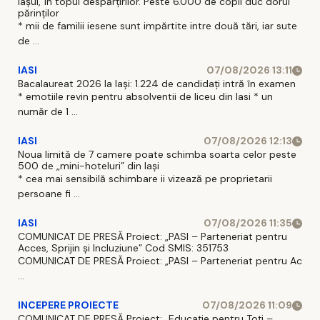
Iașul, în topul despărțirilor. Peste 6.000 de copii duc dorul
părinților
* mii de familii iesene sunt impărtite intre două tări, iar sute
de ...
IASI
07/08/2026 13:11
Bacalaureat 2026 la Iași: 1.224 de candidați intră în examen
* emotiile revin pentru absolventii de liceu din Iasi * un
număr de 1 ...
IASI
07/08/2026 12:13
Noua limită de 7 camere poate schimba soarta celor peste
500 de „mini-hoteluri” din Iași
* cea mai sensibilă schimbare ii vizează pe proprietarii
persoane fi ...
IASI
07/08/2026 11:35
COMUNICAT DE PRESĂ Proiect: „PASI – Parteneriat pentru
Acces, Sprijin și Incluziune” Cod SMIS: 351753
COMUNICAT DE PRESĂ Proiect: „PASI – Parteneriat pentru Ac
...
INCEPERE PROIECTE
07/08/2026 11:09
COMUNICAT DE PRESĂ Proiect: „Educație pentru Toți –