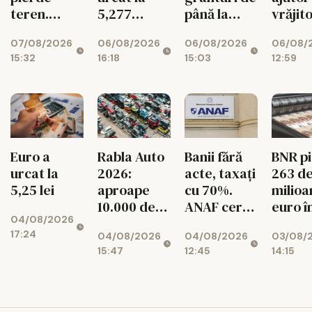
vrăjit
teren.
5,277
până la
pe Ets
Exporturile
lei/euro
200.000 de
06/08/
07/08/2026
06/08/2026
06/08/2026
UE au
euro
12:59
15:32
16:18
15:03
scăzut cu
pentru
11%
românii din
diaspora
BNR p
Euro a
Rabla Auto
Banii fără
263 d
urcat la
2026:
acte, taxați
milioa
5,25 lei
aproape
cu 70%.
euro î
10.000 de
ANAF cere
04/08/2026
singur
dosare
426
17:24
03/08/
04/08/2026
04/08/2026
lună!
aprobate
milioane de
14:15
15:47
12:45
Rezer
lei
valuta
ale
Român