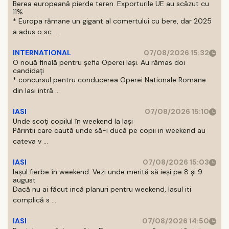
Berea europeană pierde teren. Exporturile UE au scăzut cu
11%
* Europa rămane un gigant al comertului cu bere, dar 2025
a adus o sc ...
INTERNATIONAL
07/08/2026 15:32
O nouă finală pentru șefia Operei Iași. Au rămas doi
candidați
* concursul pentru conducerea Operei Nationale Romane
din Iasi intră ...
IASI
07/08/2026 15:10
Unde scoți copilul în weekend la Iași
Părintii care caută unde să-i ducă pe copii in weekend au
cateva v ...
IASI
07/08/2026 15:03
Iașul fierbe în weekend. Vezi unde merită să ieși pe 8 și 9
august
Dacă nu ai făcut incă planuri pentru weekend, Iasul iti
complică s ...
IASI
07/08/2026 14:50