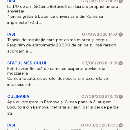
IASI
07/08/2026 14:27
La 170 de ani, Grădina Botanică din Iași are propriul timbru
aniversar
* prima grădină botanică universitară din Romania
implineste 170 d ...
IASI
07/08/2026 14:01
Tehnici de respirație care pot calma mintea și corpul
Respirăm de aproximativ 20.000 de ori pe zi, insă rareori
acordăm a ...
SFATUL MEDICULUI
07/08/2026 13:59
Rețeta zilei: Ruladă de carne cu ciuperci, dovlecei și
mozzarella
Carnea tocată, ciupercile, dovlecelul si mozzarella se
intalnesc intr ...
CULINARIA
07/08/2026 13:42
Apă cu program în Bârnova și Ciurea până la 31 august
Locuitorii din Barnova, Pietrăria si Păun, dar si cei de pe trei
str ...
IASI
07/08/2026 13:30