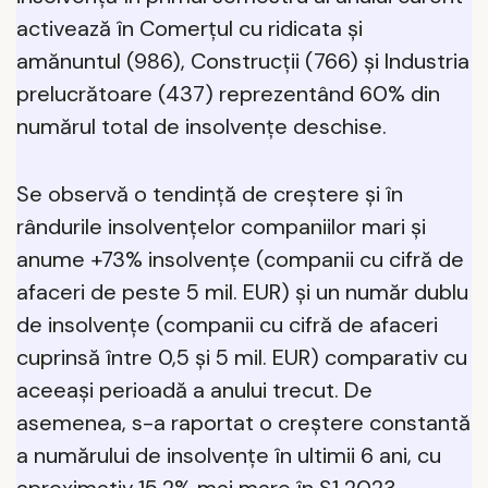
activează în Comerțul cu ridicata și
amănuntul (986), Construcții (766) și Industria
prelucrătoare (437) reprezentând 60% din
numărul total de insolvențe deschise.
Se observă o tendință de creștere și în
rândurile insolvențelor companiilor mari și
anume +73% insolvențe (companii cu cifră de
afaceri de peste 5 mil. EUR) și un număr dublu
de insolvențe (companii cu cifră de afaceri
cuprinsă între 0,5 și 5 mil. EUR) comparativ cu
aceeași perioadă a anului trecut. De
asemenea, s-a raportat o creștere constantă
a numărului de insolvențe în ultimii 6 ani, cu
aproximativ 15,2% mai mare în S1 2023