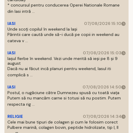
* concursul pentru conducerea Operei Nationale Romane
din Iasi intră ...
IASI
07/08/2026 15:10
Unde scoți copilul în weekend la Iași
Părintii care caută unde să-i ducă pe copii in weekend au
cateva v ...
IASI
07/08/2026 15:03
Iașul fierbe în weekend. Vezi unde merită să ieși pe 8 și 9
august
Dacă nu ai făcut incă planuri pentru weekend, Iasul iti
complică s ...
IASI
07/08/2026 14:50
Postul, o rugăciune către Dumnezeu spusă cu toată viața
Putem să nu mancăm carne si totusi să nu postim. Putem
respecta rig ...
RELIGIE
07/08/2026 14:34
Cele mai bune tipuri de colagen și cum le folosim corect
Pulbere marină, colagen bovin, peptide hidrolizate, tip I, II