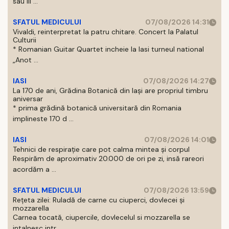
sau III ...
SFATUL MEDICULUI
07/08/2026 14:31
Vivaldi, reinterpretat la patru chitare. Concert la Palatul
Culturii
* Romanian Guitar Quartet incheie la Iasi turneul national
„Anot ...
IASI
07/08/2026 14:27
La 170 de ani, Grădina Botanică din Iași are propriul timbru
aniversar
* prima grădină botanică universitară din Romania
implineste 170 d ...
IASI
07/08/2026 14:01
Tehnici de respirație care pot calma mintea și corpul
Respirăm de aproximativ 20.000 de ori pe zi, insă rareori
acordăm a ...
SFATUL MEDICULUI
07/08/2026 13:59
Rețeta zilei: Ruladă de carne cu ciuperci, dovlecei și
mozzarella
Carnea tocată, ciupercile, dovlecelul si mozzarella se
intalnesc intr ...