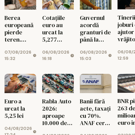
Tinerii
Berea
Cotațiile
Guvernul
joburi
europeană
euro au
acordă
ajutor
pierde
urcat la
granturi de
vrăjit
teren.
5,277
până la
pe Ets
Exporturile
lei/euro
200.000 de
06/08/
07/08/2026
06/08/2026
06/08/2026
UE au
euro
12:59
15:32
16:18
15:03
scăzut cu
pentru
11%
românii din
diaspora
BNR p
Euro a
Rabla Auto
Banii fără
263 d
urcat la
2026:
acte, taxați
milioa
5,25 lei
aproape
cu 70%.
euro î
10.000 de
ANAF cere
04/08/2026
singur
dosare
426
17:24