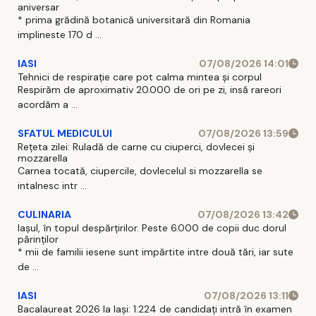
aniversar
* prima grădină botanică universitară din Romania
implineste 170 d ...
IASI
07/08/2026 14:01
Tehnici de respirație care pot calma mintea și corpul
Respirăm de aproximativ 20.000 de ori pe zi, insă rareori
acordăm a ...
SFATUL MEDICULUI
07/08/2026 13:59
Rețeta zilei: Ruladă de carne cu ciuperci, dovlecei și
mozzarella
Carnea tocată, ciupercile, dovlecelul si mozzarella se
intalnesc intr ...
CULINARIA
07/08/2026 13:42
Iașul, în topul despărțirilor. Peste 6.000 de copii duc dorul
părinților
* mii de familii iesene sunt impărtite intre două tări, iar sute
de ...
IASI
07/08/2026 13:11
Bacalaureat 2026 la Iași: 1.224 de candidați intră în examen