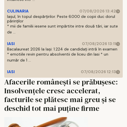
CULINARIA
07/08/2026 13:42
Iașul, în topul despărțirilor. Peste 6.000 de copii duc dorul
părinților
* mii de familii iesene sunt impărtite intre două tări, iar sute
de ...
IASI
07/08/2026 13:11
Bacalaureat 2026 la Iași: 1.224 de candidați intră în examen
* emotiile revin pentru absolventii de liceu din Iasi * un
număr de 1 ...
IASI
07/08/2026 12:13
Afacerile românești se prăbușesc:
Insolvențele cresc accelerat,
facturile se plătesc mai greu și se
deschid tot mai puține firme