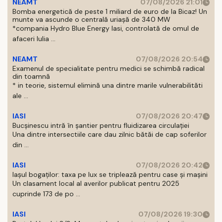
NEAMT
07/08/2026 21:01
Bomba energetică de peste 1 miliard de euro de la Bicaz! Un
munte va ascunde o centrală uriașă de 340 MW
*compania Hydro Blue Energy Iasi, controlată de omul de
afaceri Iulia ...
NEAMT
07/08/2026 20:54
Examenul de specialitate pentru medici se schimbă radical
din toamnă
* in teorie, sistemul elimină una dintre marile vulnerabilităti
ale ...
IASI
07/08/2026 20:47
Bucșinescu intră în șantier pentru fluidizarea circulației
Una dintre intersectiile care dau zilnic bătăi de cap soferilor
din ...
IASI
07/08/2026 20:42
Iașul bogaților: taxa pe lux se triplează pentru case și mașini
Un clasament local al averilor publicat pentru 2025
cuprinde 173 de po ...
IASI
07/08/2026 19:30