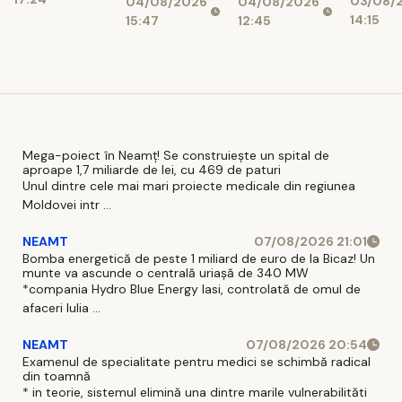
03/08/
04/08/2026
04/08/2026
lună!
aprobate
milioane de
14:15
15:47
12:45
Rezer
lei
valuta
ale
Român
scad
Mega-poiect în Neamț! Se construiește un spital de
aproape 1,7 miliarde de lei, cu 469 de paturi
Unul dintre cele mai mari proiecte medicale din regiunea
Moldovei intr ...
NEAMT
07/08/2026 21:01
Bomba energetică de peste 1 miliard de euro de la Bicaz! Un
munte va ascunde o centrală uriașă de 340 MW
*compania Hydro Blue Energy Iasi, controlată de omul de
afaceri Iulia ...
NEAMT
07/08/2026 20:54
Examenul de specialitate pentru medici se schimbă radical
din toamnă
* in teorie, sistemul elimină una dintre marile vulnerabilităti