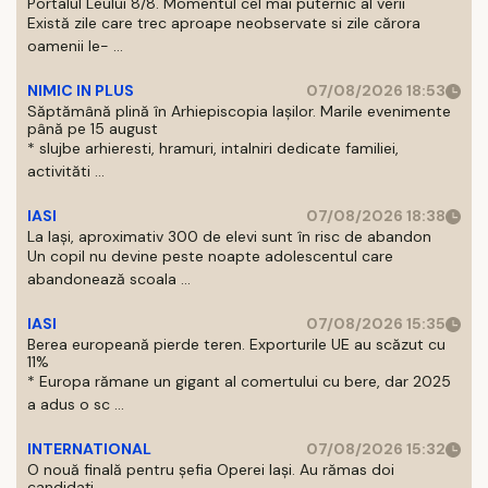
Portalul Leului 8/8. Momentul cel mai puternic al verii
Există zile care trec aproape neobservate si zile cărora
oamenii le- ...
NIMIC IN PLUS
07/08/2026 18:53
Săptămână plină în Arhiepiscopia Iașilor. Marile evenimente
până pe 15 august
* slujbe arhieresti, hramuri, intalniri dedicate familiei,
activităti ...
IASI
07/08/2026 18:38
La Iași, aproximativ 300 de elevi sunt în risc de abandon
Un copil nu devine peste noapte adolescentul care
abandonează scoala ...
IASI
07/08/2026 15:35
Berea europeană pierde teren. Exporturile UE au scăzut cu
11%
* Europa rămane un gigant al comertului cu bere, dar 2025
a adus o sc ...
INTERNATIONAL
07/08/2026 15:32
O nouă finală pentru șefia Operei Iași. Au rămas doi
candidați