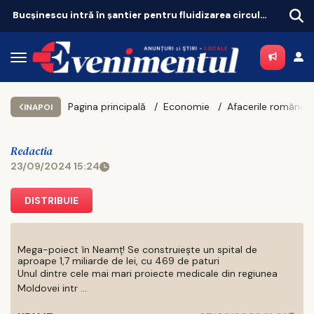
Bucșinescu intră în șantier pentru fluidizarea circulației
Pagina principală
Economie
INAPOI
Redactia
23/09/2024 15:24
DISTRIBUIE
Mega-poiect în Neamț! Se construiește un spital de
aproape 1,7 miliarde de lei, cu 469 de paturi
Unul dintre cele mai mari proiecte medicale din regiunea
Moldovei intr ...