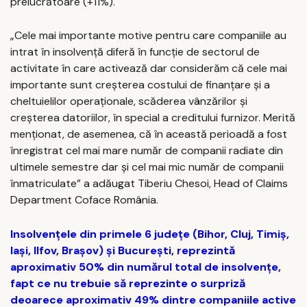
prelucrătoare (+11%).
„Cele mai importante motive pentru care companiile au
intrat în insolvență diferă în funcție de sectorul de
activitate în care activează dar considerăm că cele mai
importante sunt creșterea costului de finanțare și a
cheltuielilor operaționale, scăderea vânzărilor și
creșterea datoriilor, în special a creditului furnizor. Merită
menționat, de asemenea, că în această perioadă a fost
înregistrat cel mai mare număr de companii radiate din
ultimele semestre dar și cel mai mic număr de companii
înmatriculate” a adăugat Tiberiu Chesoi, Head of Claims
Department Coface România.
Insolvențele din primele 6 județe (Bihor, Cluj, Timiș,
Iași, Ilfov, Brașov) și București, reprezintă
aproximativ 50% din numărul total de insolvențe,
fapt ce nu trebuie să reprezinte o surpriză
deoarece aproximativ 49% dintre companiile active