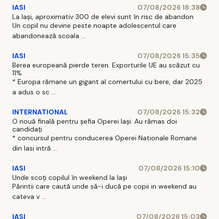
IASI
07/08/2026 18:38
La Iași, aproximativ 300 de elevi sunt în risc de abandon
Un copil nu devine peste noapte adolescentul care
abandonează scoala ...
IASI
07/08/2026 15:35
Berea europeană pierde teren. Exporturile UE au scăzut cu
11%
* Europa rămane un gigant al comertului cu bere, dar 2025
a adus o sc ...
INTERNATIONAL
07/08/2026 15:32
O nouă finală pentru șefia Operei Iași. Au rămas doi
candidați
* concursul pentru conducerea Operei Nationale Romane
din Iasi intră ...
IASI
07/08/2026 15:10
Unde scoți copilul în weekend la Iași
Părintii care caută unde să-i ducă pe copii in weekend au
cateva v ...
IASI
07/08/2026 15:03