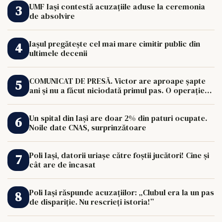
UMF Iași contestă acuzațiile aduse la ceremonia
de absolvire
Iașul pregătește cel mai mare cimitir public din
ultimele decenii
COMUNICAT DE PRESĂ. Victor are aproape șapte
ani și nu a făcut niciodată primul pas. O operație
de 33.000 de euro îi poate schimba viața.
Un spital din Iași are doar 2% din paturi ocupate.
Noile date CNAS, surprinzătoare
Poli Iași, datorii uriașe către foștii jucători! Cine și
cât are de încasat
Poli Iași răspunde acuzațiilor: „Clubul era la un pas
de dispariție. Nu rescrieți istoria!”