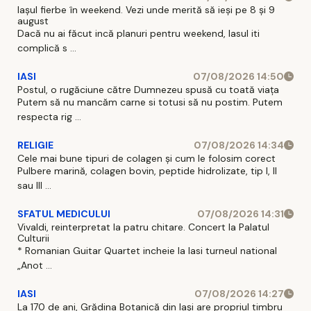
Iașul fierbe în weekend. Vezi unde merită să ieși pe 8 și 9
august
Dacă nu ai făcut incă planuri pentru weekend, Iasul iti
complică s ...
IASI
07/08/2026 14:50
Postul, o rugăciune către Dumnezeu spusă cu toată viața
Putem să nu mancăm carne si totusi să nu postim. Putem
respecta rig ...
RELIGIE
07/08/2026 14:34
Cele mai bune tipuri de colagen și cum le folosim corect
Pulbere marină, colagen bovin, peptide hidrolizate, tip I, II
sau III ...
SFATUL MEDICULUI
07/08/2026 14:31
Vivaldi, reinterpretat la patru chitare. Concert la Palatul
Culturii
* Romanian Guitar Quartet incheie la Iasi turneul national
„Anot ...
IASI
07/08/2026 14:27
La 170 de ani, Grădina Botanică din Iași are propriul timbru