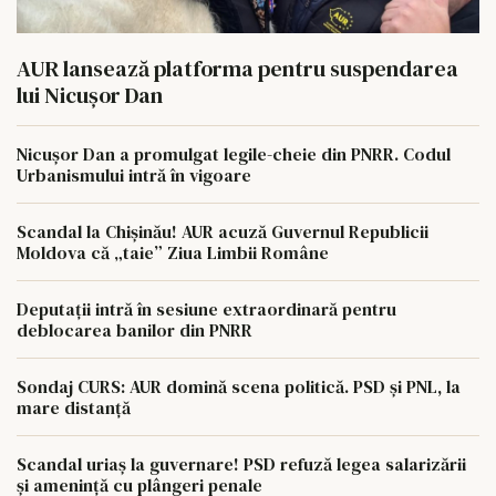
AUR lansează platforma pentru suspendarea
lui Nicușor Dan
Nicușor Dan a promulgat legile-cheie din PNRR. Codul
Urbanismului intră în vigoare
Scandal la Chișinău! AUR acuză Guvernul Republicii
Moldova că „taie” Ziua Limbii Române
Deputații intră în sesiune extraordinară pentru
deblocarea banilor din PNRR
Sondaj CURS: AUR domină scena politică. PSD și PNL, la
mare distanță
Scandal uriaș la guvernare! PSD refuză legea salarizării
și amenință cu plângeri penale