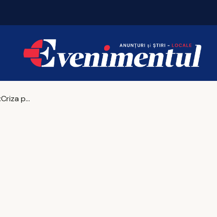
Iașul fierbe în weekend. Vezi unde merită să ieși
Mircea Nica:Criza politică, un cadou pentru bănci. Creşte ROBOR, creşte şi profitul băncilor, creditele în lei fiind indexate la ROBOR