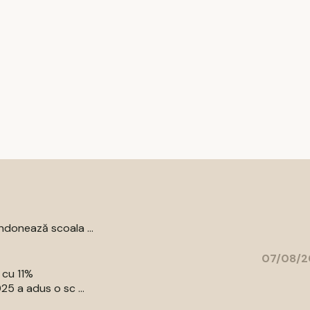
donează scoala ...
07/08/2
 cu 11%
5 a adus o sc ...