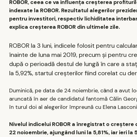
ROBOR, ceea ce va influenţa creşterea profituril
indexate la ROBOR. Rezultatul alegerilor prezide
pentru investitori, respectiv lichiditatea interba
explica creşterea ROBOR din ultimele zile.
ROBOR la 3 luni, indicele folosit pentru calcular
înainte de luna mai 2019, precum şi pentru cre
după o perioadă destul de lungă în care a staţio
la 5,92%, startul creşterilor fiind corelat cu der
Duminică, pe data de 24 noiembrie, când a avut loc 
aruncată în aer de candidatul fantomă Călin George
în turul doi al alegerilor împreună cu Elena Lasconi
Nivelul indicelui ROBOR a înregistrat o creştere
22 noioembrie, ajungând luni la 5,81%, iar ieri la 