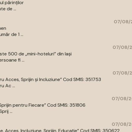
l părinților
te de ...
07/08/2
men
măr de 1 ...
07/08/2
e 500 de „mini-hoteluri” din Iași
rsoane fi ...
07/08/2
 Acces, Sprijin și Incluziune” Cod SMIS: 351753
 Ac ...
07/08/2
prijin pentru Fiecare” Cod SMIS: 351806
ij ...
07/08/2
 Acces, Incluziune, Sprijin, Educație” Cod SMIS: 350622