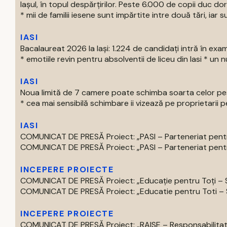
Iașul, în topul despărțirilor. Peste 6.000 de copii duc doru
* mii de familii iesene sunt impărtite intre două tări, iar su
IASI
Bacalaureat 2026 la Iași: 1.224 de candidați intră în exa
* emotiile revin pentru absolventii de liceu din Iasi * un nu
IASI
Noua limită de 7 camere poate schimba soarta celor pest
* cea mai sensibilă schimbare ii vizează pe proprietarii pe
IASI
COMUNICAT DE PRESĂ Proiect: „PASI – Parteneriat pentru
COMUNICAT DE PRESĂ Proiect: „PASI – Parteneriat pentru
INCEPERE PROIECTE
COMUNICAT DE PRESĂ Proiect: „Educație pentru Toți – S
COMUNICAT DE PRESĂ Proiect: „Educatie pentru Toti – Spr
INCEPERE PROIECTE
COMUNICAT DE PRESĂ Proiect: „RAISE – Responsabilitate,