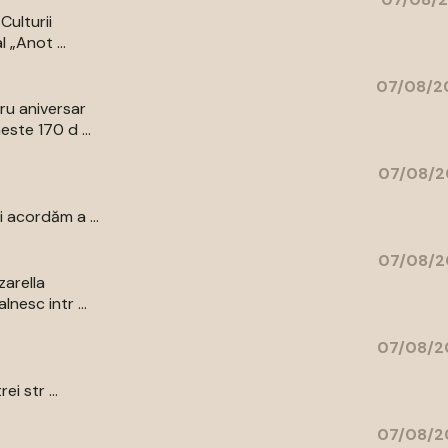
Culturii
 „Anot ...
07/08/20
bru aniversar
ste 170 d ...
07/08/2
 acordăm a ...
07/08/2
zarella
nesc intr ...
07/08/2
i str ...
07/08/2