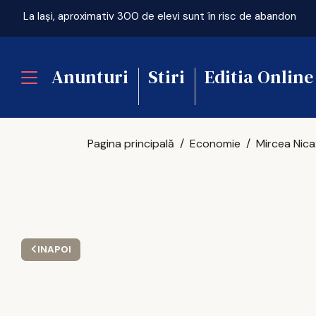
La Iași, aproximativ 300 de elevi sunt în risc de abandon
Anunturi
Stiri
Editia Online
Pagina principală
Economie
INAPOI