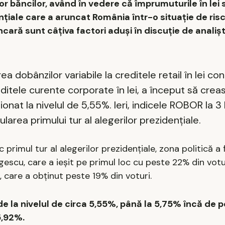
or băncilor, având în vedere că împrumuturile în lei 
nţiale care a aruncat România într-o situaţie de ris
ncară sunt câţiva factori aduşi în discuţie de analişt
ea dobânzilor variabile la creditele retail în lei co
ditele curente corporate în lei, a început să crea
nat la nivelul de 5,55%. Ieri, indicele ROBOR la 3 
ularea primului tur al alegerilor prezidenţiale.
primul tur al alegerilor prezidenţiale, zona politică a 
scu, care a ieşit pe primul loc cu peste 22% din votur
, care a obţinut peste 19% din voturi.
 de la nivelul de circa 5,55%, până la 5,75% încă de 
5,92%.