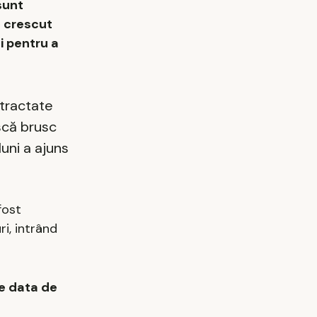
sunt
c crescut
i pentru a
ntractate
scă brusc
luni a ajuns
fost
i, intrând
pe data de