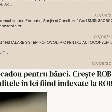
 Ac ...
07/08/2
abile prin Educație, Sprijin și Consiliere” Cod SMIS: 35065
sabile pri ...
07/08/20
cu titlul ”INSTALARE SISTEM FOTOVOLTAIC PENTRU AUTOCONSUM 
” ...
07/08/20
n cadou pentru bănci. Creşte RO
editele în lei fiind indexate la R