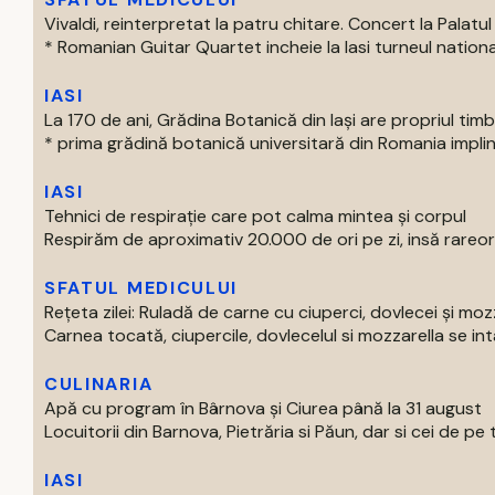
Vivaldi, reinterpretat la patru chitare. Concert la Palatul 
* Romanian Guitar Quartet incheie la Iasi turneul national
IASI
La 170 de ani, Grădina Botanică din Iași are propriul tim
* prima grădină botanică universitară din Romania impline
IASI
Tehnici de respirație care pot calma mintea și corpul
Respirăm de aproximativ 20.000 de ori pe zi, insă rareori
SFATUL MEDICULUI
Rețeta zilei: Ruladă de carne cu ciuperci, dovlecei și moz
Carnea tocată, ciupercile, dovlecelul si mozzarella se intal
CULINARIA
Apă cu program în Bârnova și Ciurea până la 31 august
Locuitorii din Barnova, Pietrăria si Păun, dar si cei de pe tre
IASI