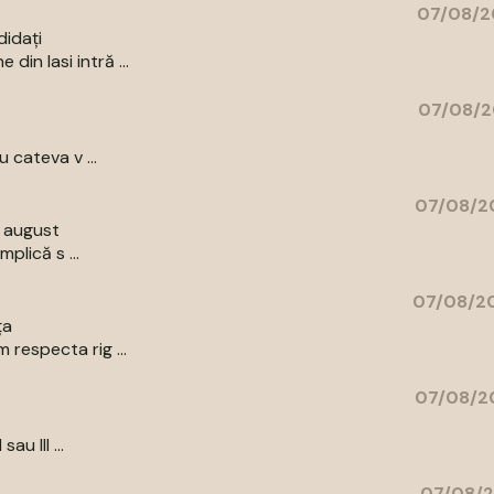
07/08/2
didați
in Iasi intră ...
07/08/2
 cateva v ...
07/08/20
9 august
plică s ...
07/08/20
ța
respecta rig ...
07/08/20
au III ...
07/08/2