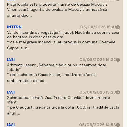
Piața locală este prudentă înainte de decizia Moody's
Vineri seară, agentia de evaluare Moody's urmează să
anunte dec ...
INTERN
05/08/2026 15:41
Val de incendii de vegetație în județ. Flăcările au cuprins zeci
de hectare în doar câteva ore
* cele mai grave incendii s-au produs in comuna Coarnele
Caprei si in ...
IASI
05/08/2026 15:32
Arhitecții ieșeni: „Salvarea clădirilor nu înseamnă doar
fațade”
* redeschiderea Casei Kieser, una dintre clădirile
emblematice din ce ...
IASI
05/08/2026 15:23
Schimbarea la Față. Ziua în care Ceahlăul devine munte
sfânt
* pe 6 august, credinta urcă la cota 1.800, iar traditiile vechi
anun ...
IASI
05/08/2026 14:56