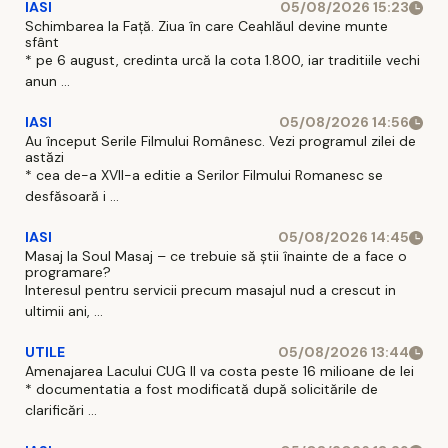
IASI
05/08/2026 15:23
Schimbarea la Față. Ziua în care Ceahlăul devine munte
sfânt
* pe 6 august, credinta urcă la cota 1.800, iar traditiile vechi
anun ...
IASI
05/08/2026 14:56
Au început Serile Filmului Românesc. Vezi programul zilei de
astăzi
* cea de-a XVII-a editie a Serilor Filmului Romanesc se
desfăsoară i ...
IASI
05/08/2026 14:45
Masaj la Soul Masaj – ce trebuie să știi înainte de a face o
programare?
Interesul pentru servicii precum masajul nud a crescut in
ultimii ani, ...
UTILE
05/08/2026 13:44
Amenajarea Lacului CUG II va costa peste 16 milioane de lei
* documentatia a fost modificată după solicitările de
clarificări ...