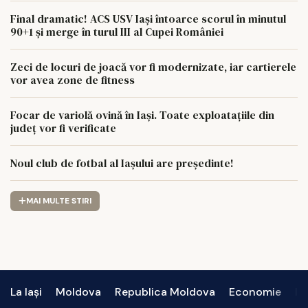
Final dramatic! ACS USV Iași întoarce scorul în minutul
90+1 și merge în turul III al Cupei României
Zeci de locuri de joacă vor fi modernizate, iar cartierele
vor avea zone de fitness
Focar de variolă ovină în Iași. Toate exploatațiile din
județ vor fi verificate
Noul club de fotbal al Iașului are președinte!
MAI MULTE STIRI
La Iași
Moldova
Republica Moldova
Economie
In