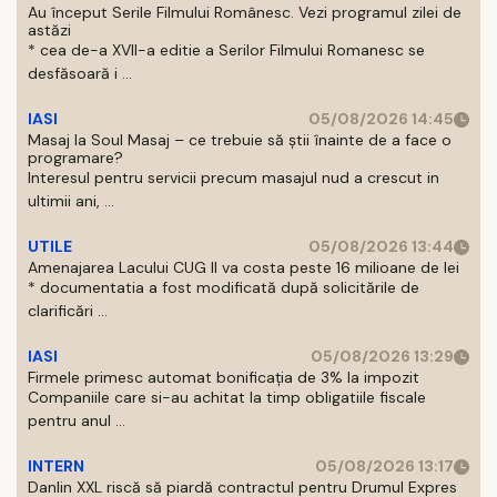
Au început Serile Filmului Românesc. Vezi programul zilei de
astăzi
* cea de-a XVII-a editie a Serilor Filmului Romanesc se
desfăsoară i ...
IASI
05/08/2026 14:45
Masaj la Soul Masaj – ce trebuie să știi înainte de a face o
programare?
Interesul pentru servicii precum masajul nud a crescut in
ultimii ani, ...
UTILE
05/08/2026 13:44
Amenajarea Lacului CUG II va costa peste 16 milioane de lei
* documentatia a fost modificată după solicitările de
clarificări ...
IASI
05/08/2026 13:29
Firmele primesc automat bonificația de 3% la impozit
Companiile care si-au achitat la timp obligatiile fiscale
pentru anul ...
INTERN
05/08/2026 13:17
Danlin XXL riscă să piardă contractul pentru Drumul Expres