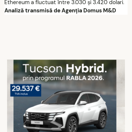
Ethereum a fluctuat între 3.030 și 3.420 dolari.
Analiză transmisă de Agenția Domus M&D