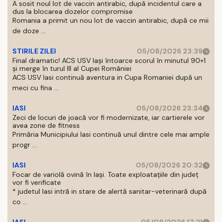
A sosit noul lot de vaccin antirabic, după incidentul care a
dus la blocarea dozelor compromise
Romania a primit un nou lot de vaccin antirabic, după ce mii
de doze ...
STIRILE ZILEI
05/08/2026 23:39
Final dramatic! ACS USV Iași întoarce scorul în minutul 90+1
și merge în turul III al Cupei României
ACS USV Iasi continuă aventura in Cupa Romaniei după un
meci cu fina ...
IASI
05/08/2026 23:34
Zeci de locuri de joacă vor fi modernizate, iar cartierele vor
avea zone de fitness
Primăria Municipiului Iasi continuă unul dintre cele mai ample
progr ...
IASI
05/08/2026 20:32
Focar de variolă ovină în Iași. Toate exploatațiile din județ
vor fi verificate
* judetul Iasi intră in stare de alertă sanitar-veterinară după
co ...