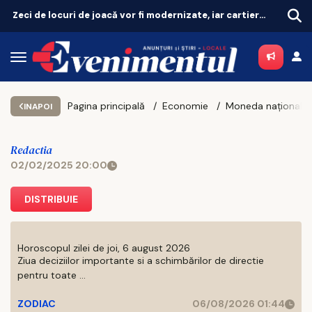
Revoluție în tratarea menopauzei! Terapia hormonală revine, după 25 de ani de controverse
Pagina principală
Economie
INAPOI
Redactia
02/02/2025 20:00
DISTRIBUIE
Horoscopul zilei de joi, 6 august 2026
Ziua deciziilor importante si a schimbărilor de directie
pentru toate ...
ZODIAC
06/08/2026 01:44