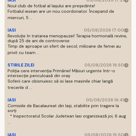
IASI
05/08/2026 17:21
Noul club de fotbal al Iașului are președinte!
Fotbalul iesean are un nou coordonator. Începand de
miercuri, 5 ...
IASI
05/08/2026 17:00
Revoluție în tratarea menopauzei! Terapia hormonală revine,
după 25 de ani de controverse
Timp de aproape un sfert de secol, milioane de femei au
privit cu team ...
STIRILE ZILEI
05/08/2026 16:50
Poliția cere intervenția Primăriei! Măsuri urgente într-o
intersecție periculoasă din oraș
Soferii care obisnuiesc să isi lase masinile chiar langă
trecerile d ...
IASI
05/08/2026 16:41
Comisiile de Bacalaureat din Iași, stabilite prin tragere la
sorți
* Inspectoratul Scolar Judetean Iasi organizează joi, 6 aug
...
IASI
05/08/2026 15:50