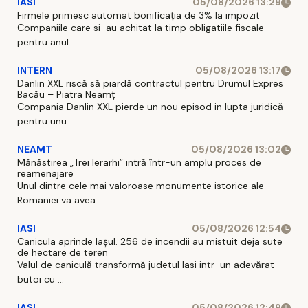
IASI
05/08/2026 13:29
Firmele primesc automat bonificația de 3% la impozit
Companiile care si-au achitat la timp obligatiile fiscale
pentru anul ...
INTERN
05/08/2026 13:17
Danlin XXL riscă să piardă contractul pentru Drumul Expres
Bacău – Piatra Neamț
Compania Danlin XXL pierde un nou episod in lupta juridică
pentru unu ...
NEAMT
05/08/2026 13:02
Mănăstirea „Trei Ierarhi” intră într-un amplu proces de
reamenajare
Unul dintre cele mai valoroase monumente istorice ale
Romaniei va avea ...
IASI
05/08/2026 12:54
Canicula aprinde Iașul. 256 de incendii au mistuit deja sute
de hectare de teren
Valul de caniculă transformă judetul Iasi intr-un adevărat
butoi cu ...
IASI
05/08/2026 12:49