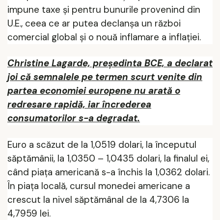
impune taxe și pentru bunurile provenind din
U.E., ceea ce ar putea declanșa un război
comercial global și o nouă inflamare a inflației.
Christine Lagarde, preşedinta BCE, a declarat
joi că semnalele pe termen scurt venite din
partea economiei europene nu arată o
redresare rapidă, iar încrederea
consumatorilor s-a degradat.
Euro a scăzut de la 1,0519 dolari, la începutul
săptămânii, la 1,0350 – 1,0435 dolari, la finalul ei,
când piața
americană
s-a închis la 1,0362 dolari.
În piața locală, cursul monedei americane a
crescut la nivel săptămânal de la 4,7306 la
4,7959 lei.