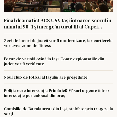
Final dramatic! ACS USV Iași întoarce scorul în
minutul 90+1 și merge în turul III al Cupei
României
Zeci de locuri de joacă vor fi modernizate, iar cartierele
vor avea zone de fitness
Focar de variolă ovină în Iași. Toate exploatațiile din
județ vor fi verificate
Noul club de fotbal al Iașului are președinte!
Poliția cere intervenția Primăriei! Măsuri urgente într-o
intersecție periculoasă din oraș
Comisiile de Bacalaureat din Iași, stabilite prin tragere la
sorți