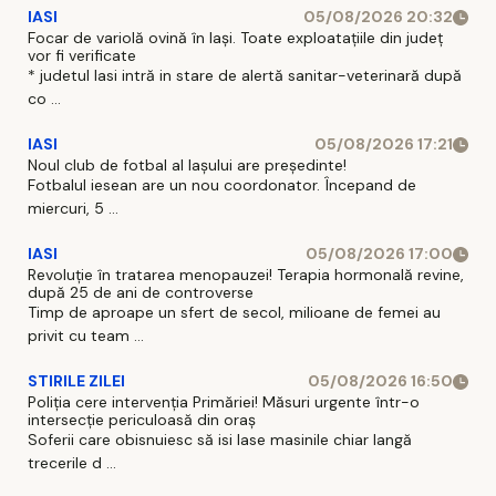
IASI
05/08/2026 20:32
Focar de variolă ovină în Iași. Toate exploatațiile din județ
vor fi verificate
* judetul Iasi intră in stare de alertă sanitar-veterinară după
co ...
IASI
05/08/2026 17:21
Noul club de fotbal al Iașului are președinte!
Fotbalul iesean are un nou coordonator. Începand de
miercuri, 5 ...
IASI
05/08/2026 17:00
Revoluție în tratarea menopauzei! Terapia hormonală revine,
după 25 de ani de controverse
Timp de aproape un sfert de secol, milioane de femei au
privit cu team ...
STIRILE ZILEI
05/08/2026 16:50
Poliția cere intervenția Primăriei! Măsuri urgente într-o
intersecție periculoasă din oraș
Soferii care obisnuiesc să isi lase masinile chiar langă
trecerile d ...