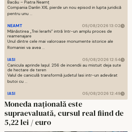
Bacău – Piatra Neamț
Compania Danlin XXL pierde un nou episod in lupta juridică
pentru unu ...
NEAMT
05/08/2026 13:02
Mănăstirea „Trei Ierarhi” intră într-un amplu proces de
reamenajare
Unul dintre cele mai valoroase monumente istorice ale
Romaniei va avea ...
IASI
05/08/2026 12:54
Canicula aprinde Iașul. 256 de incendii au mistuit deja sute
de hectare de teren
Valul de caniculă transformă judetul Iasi intr-un adevărat
butoi cu ...
IASI
05/08/2026 12:49
Moneda națională este
supraevaluată, cursul real fiind de
5,22 lei / euro