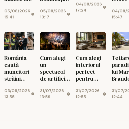
04/08/2026
decizia
de 3% la
dosar
17:24
05/08/2026
05/08/2026
04/08/
Moody's
impozit
aprob
15:41
13:17
15:47
România
Cum alegi
Cum alegi
Tetiar
caută
un
interiorul
paradi
muncitori
spectacol
perfect
lui Ma
străini
de artificii
pentru
Brando
pentru 236
și cât costă
livingul tău
vacan
03/08/2026
31/07/2026
31/07/2026
31/07/2
de meserii
în 2026
ajnge 
13:55
13:59
12:55
12:44
30.000
euro!