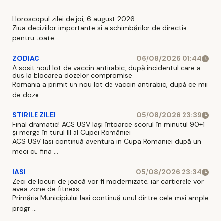
Horoscopul zilei de joi, 6 august 2026
Ziua deciziilor importante si a schimbărilor de directie
pentru toate ...
ZODIAC
06/08/2026 01:44
A sosit noul lot de vaccin antirabic, după incidentul care a
dus la blocarea dozelor compromise
Romania a primit un nou lot de vaccin antirabic, după ce mii
de doze ...
STIRILE ZILEI
05/08/2026 23:39
Final dramatic! ACS USV Iași întoarce scorul în minutul 90+1
și merge în turul III al Cupei României
ACS USV Iasi continuă aventura in Cupa Romaniei după un
meci cu fina ...
IASI
05/08/2026 23:34
Zeci de locuri de joacă vor fi modernizate, iar cartierele vor
avea zone de fitness
Primăria Municipiului Iasi continuă unul dintre cele mai ample
progr ...