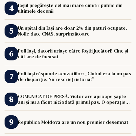
Iașul pregătește cel mai mare cimitir public din
ultimele decenii
Un spital din Iași are doar 2% din paturi ocupate.
Noile date CNAS, surprinzătoare
Poli Iași, datorii uriașe către foștii jucători! Cine și
cât are de încasat
Poli Iași răspunde acuzațiilor: „Clubul era la un pas
de dispariție. Nu rescrieți istoria!”
COMUNICAT DE PRESĂ. Victor are aproape șapte
ani și nu a făcut niciodată primul pas. O operație
de 33.000 de euro îi poate schimba viața.
Republica Moldova are un nou premier desemnat