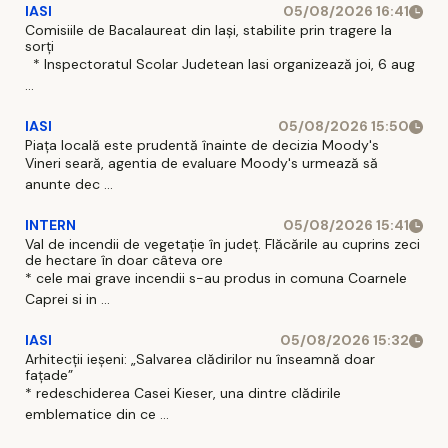
IASI
05/08/2026 16:41
Comisiile de Bacalaureat din Iași, stabilite prin tragere la
sorți
* Inspectoratul Scolar Judetean Iasi organizează joi, 6 aug
...
IASI
05/08/2026 15:50
Piața locală este prudentă înainte de decizia Moody's
Vineri seară, agentia de evaluare Moody's urmează să
anunte dec ...
INTERN
05/08/2026 15:41
Val de incendii de vegetație în județ. Flăcările au cuprins zeci
de hectare în doar câteva ore
* cele mai grave incendii s-au produs in comuna Coarnele
Caprei si in ...
IASI
05/08/2026 15:32
Arhitecții ieșeni: „Salvarea clădirilor nu înseamnă doar
fațade”
* redeschiderea Casei Kieser, una dintre clădirile
emblematice din ce ...