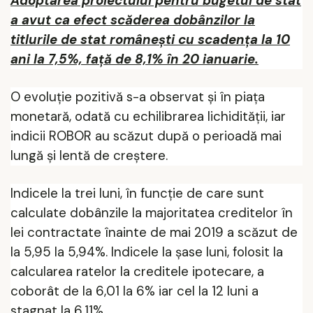
Adoptarea proiectului pentru bugetul de stat
a avut ca efect scăderea dobânzilor
la
titlurile de stat românești cu scadența la 10
ani la 7,5%, față de 8,1% în 20 ianuarie.
O evoluție pozitivă s-a observat și în piața
monetară, odată cu echilibrarea lichidității, iar
indicii ROBOR au scăzut după o perioadă mai
lungă și lentă de creștere.
Indicele la trei luni, în funcţie de care sunt
calculate dobânzile la majoritatea creditelor în
lei contractate înainte de mai 2019 a scăzut de
la 5,95 la 5,94%. Indicele la șase luni, folosit la
calcularea ratelor la creditele ipotecare, a
coborât de la 6,01 la 6% iar cel la 12 luni a
stagnat la 6,11%.