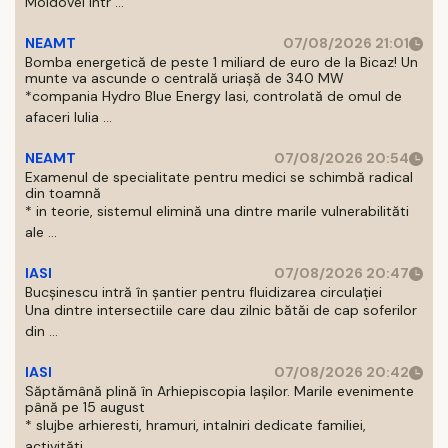
Moldovei intr ...
NEAMT
07/08/2026 21:01
Bomba energetică de peste 1 miliard de euro de la Bicaz! Un
munte va ascunde o centrală uriașă de 340 MW
*compania Hydro Blue Energy Iasi, controlată de omul de
afaceri Iulia ...
NEAMT
07/08/2026 20:54
Examenul de specialitate pentru medici se schimbă radical
din toamnă
* in teorie, sistemul elimină una dintre marile vulnerabilităti
ale ...
IASI
07/08/2026 20:47
Bucșinescu intră în șantier pentru fluidizarea circulației
Una dintre intersectiile care dau zilnic bătăi de cap soferilor
din ...
IASI
07/08/2026 20:42
Săptămână plină în Arhiepiscopia Iașilor. Marile evenimente
până pe 15 august
* slujbe arhieresti, hramuri, intalniri dedicate familiei,
activităti ...