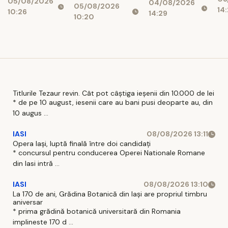
de
05/08/2026
care o lași la
04/08/2026
recurentă și
05/08/2026
reducerea
14:
10:26
Af
14:29
prima
ce poate
10:20
costurilor
Mi
vedere: 5
avea un rol
operaționale
Ce
pași practici
adjuvant
pentru un
look
coerent
Titlurile Tezaur revin. Cât pot câștiga ieșenii din 10.000 de lei
* de pe 10 august, iesenii care au bani pusi deoparte au, din
10 augus ...
IASI
08/08/2026 13:11
Opera Iași, luptă finală între doi candidați
* concursul pentru conducerea Operei Nationale Romane
din Iasi intră ...
IASI
08/08/2026 13:10
La 170 de ani, Grădina Botanică din Iași are propriul timbru
aniversar
* prima grădină botanică universitară din Romania
implineste 170 d ...