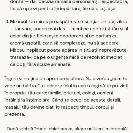
dorită — dar decizia rămâne personală și respectabilă,
fie că optezi pentru îndepărtare, fie că o lași așa.
Mirosul
. Un miros proaspăt este esențial. Un duș zilnic
— iar vara, uneori mai des — menține confortul tău și al
celor din jur. Folosește deodorant și un parfum cu
aromă ușoară, care să completeze, nu să acopere.
Mirosul neplăcut poate apărea în situații neprevăzute;
tratează-l ca pe o urgență mică de rezolvat imediat
ce poți, fără scuze amânate.
Îngrijirea nu ține de aprobarea altora. Nu e vorba „cum te
vede un bărbat”, ci despre felul în care alegi să te prezinți
în propriul tău cerc: familie, prieteni, colegi, oameni
întâlniți la întâmplare. Când te ocupi de aceste detalii,
mesajul tău devine clar: îți respecți timpul, corpul și
prezența.
Dacă vrei să începi chiar acum, alege un lucru mic: spală