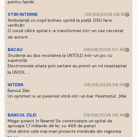
pentru familii ...
STIRI INTERNE
08/08/2026 08:15
Ambulanță cu copil bolnav, oprită la piață. DSU face
verificări
O cursă către spital s-a transformat intr-un caz cercetat
de autorit ...
BACAU
08/08/2026 07:45
Studenții au dus reciclarea la UNTOLD într-un joc cu
superstiții
Electronicele uitate prin sertare au primit un rol neasteptat
la UNTOL ...
INTERN
08/08/2026 06:59
Bancul Zilei
Un optimist si un pesimist intră intr-un bar. Pesimistul: „Mai
...
BANCUL ZILEI
08/08/2026 06:46
Mega-poiect în Neamț! Se construiește un spital de
aproape 1,7 miliarde de lei, cu 469 de paturi
Unul dintre cele mai mari proiecte medicale din regiunea