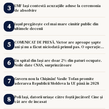
UMF Iași contestă acuzațiile aduse la ceremonia
de absolvire
Iașul pregătește cel mai mare cimitir public din
ultimele decenii
COMUNICAT DE PRESĂ. Victor are aproape șapte
ani și nu a făcut niciodată primul pas. O operație
de 33.000 de euro îi poate schimba viața.
Un spital din Iași are doar 2% din paturi ocupate.
Noile date CNAS, surprinzătoare
Guvern nou la Chișinău! Vasile Tofan promite
aderarea Republicii Moldova la UE până în 2028
Poli Iași, datorii uriașe către foștii jucători! Cine și
cât are de încasat