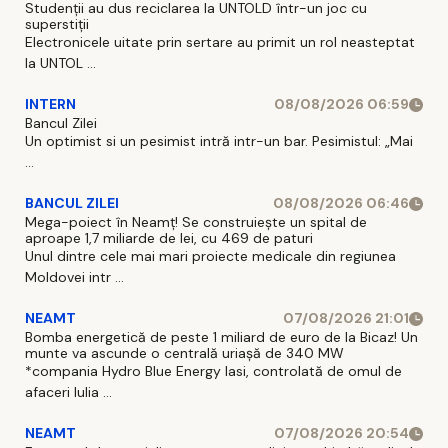
Studenții au dus reciclarea la UNTOLD într-un joc cu
superstiții
Electronicele uitate prin sertare au primit un rol neasteptat
la UNTOL ...
INTERN
08/08/2026 06:59
Bancul Zilei
Un optimist si un pesimist intră intr-un bar. Pesimistul: „Mai
...
BANCUL ZILEI
08/08/2026 06:46
Mega-poiect în Neamț! Se construiește un spital de
aproape 1,7 miliarde de lei, cu 469 de paturi
Unul dintre cele mai mari proiecte medicale din regiunea
Moldovei intr ...
NEAMT
07/08/2026 21:01
Bomba energetică de peste 1 miliard de euro de la Bicaz! Un
munte va ascunde o centrală uriașă de 340 MW
*compania Hydro Blue Energy Iasi, controlată de omul de
afaceri Iulia ...
NEAMT
07/08/2026 20:54