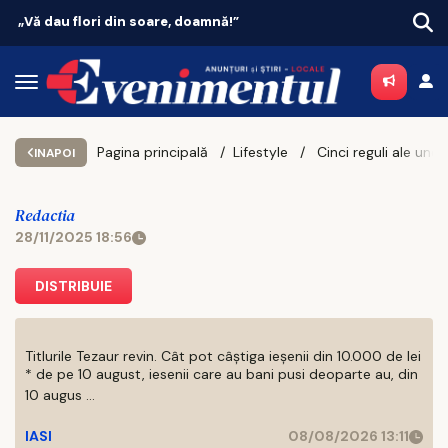
Vacanțe 2026: Portugalia conduce topul
Pagina principală
Lifestyle
INAPOI
Redactia
28/11/2025 18:56
DISTRIBUIE
Titlurile Tezaur revin. Cât pot câștiga ieșenii din 10.000 de lei
* de pe 10 august, iesenii care au bani pusi deoparte au, din
10 augus ...
IASI
08/08/2026 13:11