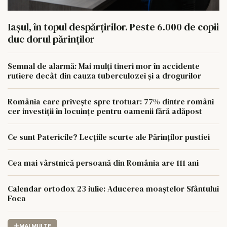
Iașul, în topul despărțirilor. Peste 6.000 de copii
duc dorul părinților
Semnal de alarmă: Mai mulți tineri mor în accidente
rutiere decât din cauza tuberculozei și a drogurilor
România care privește spre trotuar: 77% dintre români
cer investiții în locuințe pentru oamenii fără adăpost
Ce sunt Patericile? Lecțiile scurte ale Părinților pustiei
Cea mai vârstnică persoană din România are 111 ani
Calendar ortodox 23 iulie: Aducerea moaștelor Sfântului
Foca
MAI MULTE