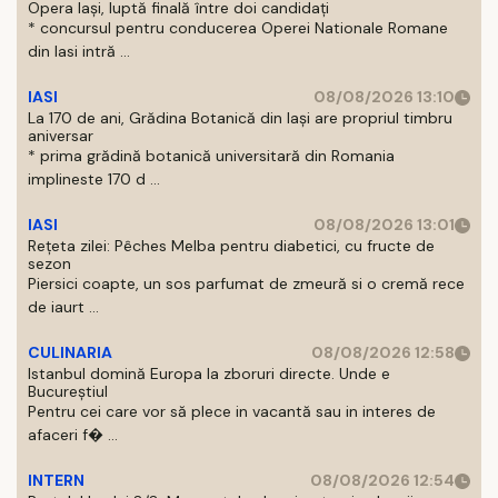
Opera Iași, luptă finală între doi candidați
* concursul pentru conducerea Operei Nationale Romane
din Iasi intră ...
IASI
08/08/2026 13:10
La 170 de ani, Grădina Botanică din Iași are propriul timbru
aniversar
* prima grădină botanică universitară din Romania
implineste 170 d ...
IASI
08/08/2026 13:01
Rețeta zilei: Pêches Melba pentru diabetici, cu fructe de
sezon
Piersici coapte, un sos parfumat de zmeură si o cremă rece
de iaurt ...
CULINARIA
08/08/2026 12:58
Istanbul domină Europa la zboruri directe. Unde e
Bucureștiul
Pentru cei care vor să plece in vacantă sau in interes de
afaceri f� ...
INTERN
08/08/2026 12:54