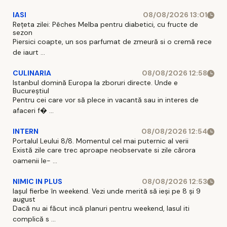
IASI
08/08/2026 13:01
Rețeta zilei: Pêches Melba pentru diabetici, cu fructe de
sezon
Piersici coapte, un sos parfumat de zmeură si o cremă rece
de iaurt ...
CULINARIA
08/08/2026 12:58
Istanbul domină Europa la zboruri directe. Unde e
Bucureștiul
Pentru cei care vor să plece in vacantă sau in interes de
afaceri f� ...
INTERN
08/08/2026 12:54
Portalul Leului 8/8. Momentul cel mai puternic al verii
Există zile care trec aproape neobservate si zile cărora
oamenii le- ...
NIMIC IN PLUS
08/08/2026 12:53
Iașul fierbe în weekend. Vezi unde merită să ieși pe 8 și 9
august
Dacă nu ai făcut incă planuri pentru weekend, Iasul iti
complică s ...