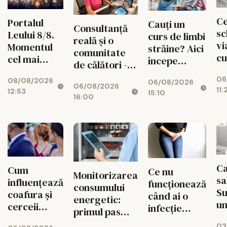
Ce
Portalul
Cauți un
Consultanță
sc
Leului 8/8.
curs de limbi
reală și o
vi
Momentul
străine? Aici
comunitate
cu
cel mai
începe
de călători -
un
puternic al
experiența
valorile din
06
de
08/08/2026
verii
06/08/2026
ta cu Lingua
06/08/2026
spatele
11:
12:53
15:10
Transcript
16:00
fiecărui
București
circuit
CISTOUR
Ca
Cum
Ce nu
Monitorizarea
sa
influențează
funcționează
consumului
S
coafura și
când ai o
energetic:
un
cerceii
infecție
primul pas
fa
impresia pe
urinară
spre
03