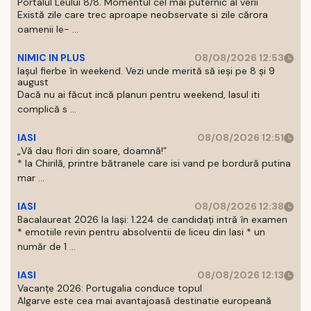
Portalul Leului 8/8. Momentul cel mai puternic al verii
Există zile care trec aproape neobservate si zile cărora
oamenii le- ...
NIMIC IN PLUS
08/08/2026 12:53
Iașul fierbe în weekend. Vezi unde merită să ieși pe 8 și 9
august
Dacă nu ai făcut incă planuri pentru weekend, Iasul iti
complică s ...
IASI
08/08/2026 12:51
„Vă dau flori din soare, doamnă!”
* la Chirilă, printre bătranele care isi vand pe bordură putina
mar ...
IASI
08/08/2026 12:38
Bacalaureat 2026 la Iași: 1.224 de candidați intră în examen
* emotiile revin pentru absolventii de liceu din Iasi * un
număr de 1 ...
IASI
08/08/2026 12:13
Vacanțe 2026: Portugalia conduce topul
Algarve este cea mai avantajoasă destinatie europeană