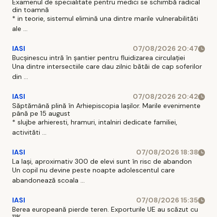
Examenul de specialitate pentru medici se schimbă radical
din toamnă
* in teorie, sistemul elimină una dintre marile vulnerabilităti
ale ...
IASI
07/08/2026 20:47
Bucșinescu intră în șantier pentru fluidizarea circulației
Una dintre intersectiile care dau zilnic bătăi de cap soferilor
din ...
IASI
07/08/2026 20:42
Săptămână plină în Arhiepiscopia Iașilor. Marile evenimente
până pe 15 august
* slujbe arhieresti, hramuri, intalniri dedicate familiei,
activităti ...
IASI
07/08/2026 18:38
La Iași, aproximativ 300 de elevi sunt în risc de abandon
Un copil nu devine peste noapte adolescentul care
abandonează scoala ...
IASI
07/08/2026 15:35
Berea europeană pierde teren. Exporturile UE au scăzut cu