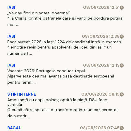
IASI
08/08/2026 12:51
„Vă dau flori din soare, doamnă!”
* la Chirilă, printre bătranele care isi vand pe bordură putina
mar ...
IASI
08/08/2026 12:38
Bacalaureat 2026 la Iași: 1.224 de candidați intră în examen
* emotiile revin pentru absolventii de liceu din Iasi * un
număr de 1 ...
IASI
08/08/2026 12:13
Vacanțe 2026: Portugalia conduce topul
Algarve este cea mai avantajoasă destinatie europeană
pentru familii ...
STIRI INTERNE
08/08/2026 08:15
Ambulanță cu copil bolnav, oprită la piață. DSU face
verificări
O cursă către spital s-a transformat intr-un caz cercetat
de autorit ...
BACAU
08/08/2026 07:45