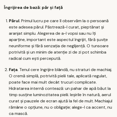
Îngrijirea de bază: păr și față
Părul
. Primul lucru pe care îl observăm la o persoană
este adesea părul. Păstrează-l curat, pieptănat și
aranjat simplu. Alegerea de a-l vopsi sau nu îți
aparține, important este aspectul îngrijit, fără șuvițe
neuniforme și fără senzația de neglijență. O tunsoare
potrivită și un minim de atenție zi de zi pot schimba
radical cum ești percepută.
Fața
. Tenul cere îngrijire blândă, nu straturi de machiaj.
O cremă simplă, potrivită pielii tale, aplicată regulat,
poate face mai mult decât trucuri complicate.
Hidratarea internă contează: un pahar de apă băut la
timp susține luminozitatea pielii. Ieșirile în natură, aerul
curat și pauzele de ecran ajută la fel de mult. Machiajul
rămâne o opțiune, nu o obligație; alege-l ca accent, nu
ca mască.