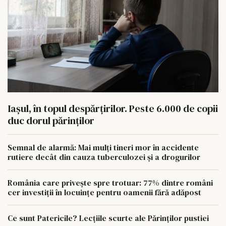
Iașul, în topul despărțirilor. Peste 6.000 de copii
duc dorul părinților
Semnal de alarmă: Mai mulți tineri mor în accidente
rutiere decât din cauza tuberculozei și a drogurilor
România care privește spre trotuar: 77% dintre români
cer investiții în locuințe pentru oamenii fără adăpost
Ce sunt Patericile? Lecțiile scurte ale Părinților pustiei