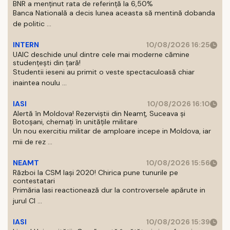
BNR a menținut rata de referință la 6,50%
Banca Natională a decis lunea aceasta să mentină dobanda
de politic ...
INTERN
10/08/2026 16:25
UAIC deschide unul dintre cele mai moderne cămine
studențești din țară!
Studentii ieseni au primit o veste spectaculoasă chiar
inaintea noulu ...
IASI
10/08/2026 16:10
Alertă în Moldova! Rezerviștii din Neamț, Suceava și
Botoșani, chemați în unitățile militare
Un nou exercitiu militar de amploare incepe in Moldova, iar
mii de rez ...
NEAMT
10/08/2026 15:56
Război la CSM Iași 2020! Chirica pune tunurile pe
contestatari
Primăria Iasi reactionează dur la controversele apărute in
jurul Cl ...
IASI
10/08/2026 15:39