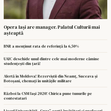
Opera Iași are manager. Palatul Culturii mai
așteaptă
BNR a menținut rata de referință la 6,50%
UAIC deschide unul dintre cele mai moderne cămine
studențești din țară!
Alertă în Moldova! Rezerviștii din Neamț, Suceava și
Botoșani, chemați în unitățile militare
Război la CSM Iași 2020! Chirica pune tunurile pe
contestatari
Liceul Universității „Cuza” caută învățători și profesori