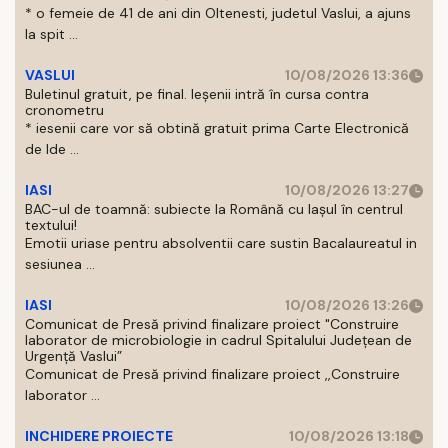
* o femeie de 41 de ani din Oltenesti, judetul Vaslui, a ajuns
la spit ...
VASLUI
10/08/2026 13:36
Buletinul gratuit, pe final. Ieșenii intră în cursa contra
cronometru
* iesenii care vor să obtină gratuit prima Carte Electronică
de Ide ...
IASI
10/08/2026 13:27
BAC-ul de toamnă: subiecte la Română cu Iașul în centrul
textului!
Emotii uriase pentru absolventii care sustin Bacalaureatul in
sesiunea ...
IASI
10/08/2026 13:26
Comunicat de Presă privind finalizare proiect "Construire
laborator de microbiologie in cadrul Spitalului Județean de
Urgență Vaslui”
Comunicat de Presă privind finalizare proiect ,,Construire
laborator ...
INCHIDERE PROIECTE
10/08/2026 13:18