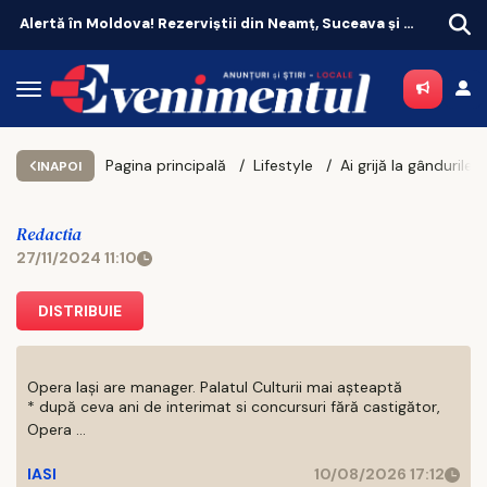
Alertă în Moldova! Rezerviștii din Neamț, Suceava și Botoșani, chemați în unitățile militare
Pagina principală
Lifestyle
INAPOI
Redactia
27/11/2024 11:10
DISTRIBUIE
Opera Iași are manager. Palatul Culturii mai așteaptă
* după ceva ani de interimat si concursuri fără castigător,
Opera ...
IASI
10/08/2026 17:12