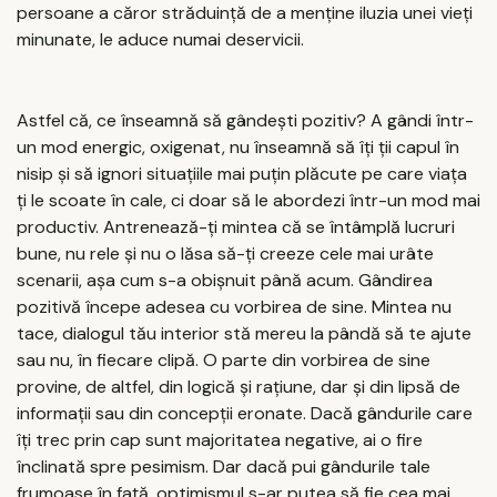
persoane a căror străduință de a menține iluzia unei vieți
minunate, le aduce numai deservicii.
Astfel că, ce înseamnă să gândești pozitiv? A gândi într-
un mod energic, oxigenat, nu înseamnă să îți ții capul în
nisip și să ignori situațiile mai puțin plăcute pe care viața
ți le scoate în cale, ci doar să le abordezi într-un mod mai
productiv. Antrenează-ți mintea că se întâmplă lucruri
bune, nu rele și nu o lăsa să-ți creeze cele mai urâte
scenarii, așa cum s-a obișnuit până acum. Gândirea
pozitivă începe adesea cu vorbirea de sine. Mintea nu
tace, dialogul tău interior stă mereu la pândă să te ajute
sau nu, în fiecare clipă. O parte din vorbirea de sine
provine, de altfel, din logică și rațiune, dar și din lipsă de
informații sau din concepții eronate. Dacă gândurile care
îți trec prin cap sunt majoritatea negative, ai o fire
înclinată spre pesimism. Dar dacă pui gândurile tale
frumoase în față, optimismul s-ar putea să fie cea mai