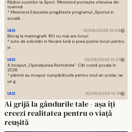
Război scutirilor la Sport. Ministerul pornește ofensiva din
toamnă
* Ministerul Educatiei pregăteste programul „Sportul in
scoală ...
IASI
10/08/2026 13:04
Blocaj la mamografii. IRO nu mai are locuri
* sute de solicitări in fiecare lună si prea putine locuri pentru
in ...
IASI
10/08/2026 13:01
A început „Operațiunea Rechizitele”. Cât costă școala în
2026
* părintii au inceput cumpărăturile pentru noul an scolar, iar
un g ...
IASI
10/08/2026 12:31
Ai grijă la gândurile tale - aşa îți
creezi realitatea pentru o viață
reușită