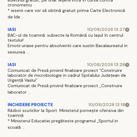
Buletinul gratuit, pe final. Ieșenii intră în cursa contra
cronometru
* iesenii care vor să obtină gratuit prima Carte Electronică
de Ide ...
IASI
10/08/2026 13:27
BAC-ul de toamnă: subiecte la Română cu Iașul în centrul
textului!
Emotii uriase pentru absolventii care sustin Bacalaureatul in
sesiunea ...
IASI
10/08/2026 13:26
Comunicat de Presă privind finalizare proiect "Construire
laborator de microbiologie in cadrul Spitalului Județean de
Urgență Vaslui”
Comunicat de Presă privind finalizare proiect ,,Construire
laborator ...
INCHIDERE PROIECTE
10/08/2026 13:18
Război scutirilor la Sport. Ministerul pornește ofensiva din
toamnă
* Ministerul Educatiei pregăteste programul „Sportul in
scoală ...