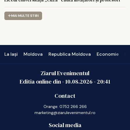
MAI MULTE STIRI
La Iași
Moldova
Republica Moldova
Economie
In
Ziarul Evenimentul
Editia online din -
10.08.2026
-
20:41
Contact
Orange: 0752 266 266
marketing@ziarulevenimentul.ro
Social media