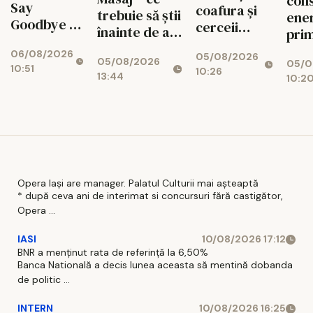
con
Say
coafura și
trebuie să știi
ener
Goodbye to
cerceii
înainte de a
prim
the
impresia pe
face o
spr
06/08/2026
Midnight
05/08/2026
care o lași la
05/08/2026
programare?
05/0
red
10:51
10:26
Panic of
prima
13:44
10:2
cost
Fixing
vedere: 5
oper
Broken
pași practici
Slide
pentru un
Margins
look
What Is
coerent
Dokie?
Opera Iași are manager. Palatul Culturii mai așteaptă
* după ceva ani de interimat si concursuri fără castigător,
Opera ...
IASI
10/08/2026 17:12
BNR a menținut rata de referință la 6,50%
Banca Natională a decis lunea aceasta să mentină dobanda
de politic ...
INTERN
10/08/2026 16:25