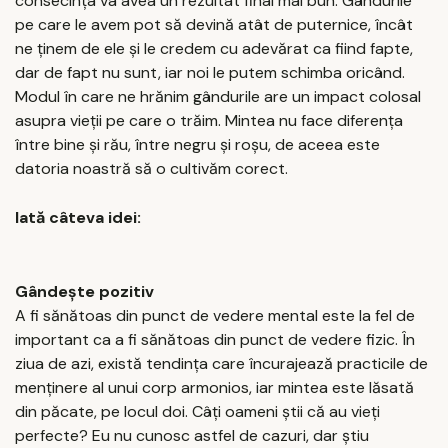
consecința va avea un rezultat final mai bun. Gândurile
pe care le avem pot să devină atât de puternice, încât
ne ținem de ele și le credem cu adevărat ca fiind fapte,
dar de fapt nu sunt, iar noi le putem schimba oricând.
Modul în care ne hrănim gândurile are un impact colosal
asupra vieții pe care o trăim. Mintea nu face diferența
între bine și rău, între negru și roșu, de aceea este
datoria noastră să o cultivăm corect.
Iată câteva idei:
Gândește pozitiv
A fi sănătoas din punct de vedere mental este la fel de
important ca a fi sănătoas din punct de vedere fizic. În
ziua de azi, există tendința care încurajează practicile de
menținere al unui corp armonios, iar mintea este lăsată
din păcate, pe locul doi. Câți oameni știi că au vieți
perfecte? Eu nu cunosc astfel de cazuri, dar știu