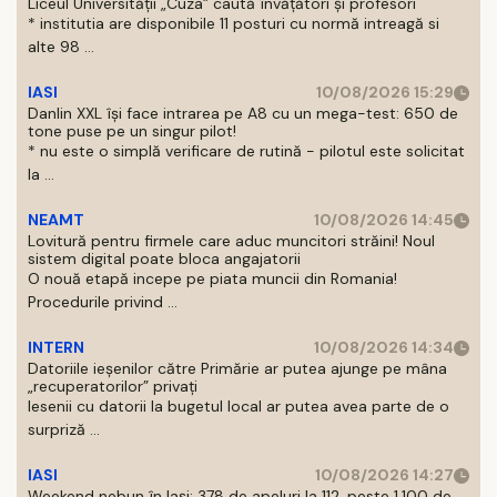
Liceul Universității „Cuza” caută învățători și profesori
* institutia are disponibile 11 posturi cu normă intreagă si
alte 98 ...
IASI
10/08/2026 15:29
Danlin XXL își face intrarea pe A8 cu un mega-test: 650 de
tone puse pe un singur pilot!
* nu este o simplă verificare de rutină - pilotul este solicitat
la ...
NEAMT
10/08/2026 14:45
Lovitură pentru firmele care aduc muncitori străini! Noul
sistem digital poate bloca angajatorii
O nouă etapă incepe pe piata muncii din Romania!
Procedurile privind ...
INTERN
10/08/2026 14:34
Datoriile ieșenilor către Primărie ar putea ajunge pe mâna
„recuperatorilor” privați
Iesenii cu datorii la bugetul local ar putea avea parte de o
surpriză ...
IASI
10/08/2026 14:27
Weekend nebun în Iași: 378 de apeluri la 112, peste 1.100 de