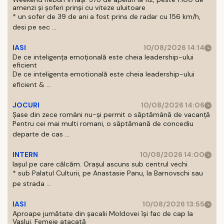
amenzi și șoferi prinși cu viteze uluitoare
* un sofer de 39 de ani a fost prins de radar cu 156 km/h,
desi pe sec ...
IASI
10/08/2026 14:14
De ce inteligența emoțională este cheia leadership-ului
eficient
De ce inteligenta emotională este cheia leadership-ului
eficient & ...
JOCURI
10/08/2026 14:06
Șase din zece români nu-și permit o săptămână de vacanță
Pentru cei mai multi romani, o săptămană de concediu
departe de cas ...
INTERN
10/08/2026 14:00
Iașul pe care călcăm. Orașul ascuns sub centrul vechi
* sub Palatul Culturii, pe Anastasie Panu, la Barnovschi sau
pe strada ...
IASI
10/08/2026 13:55
Aproape jumătate din șacalii Moldovei își fac de cap la
Vaslui. Femeie atacată