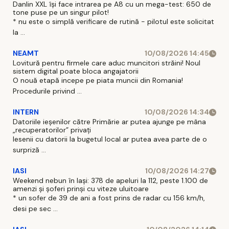
Danlin XXL își face intrarea pe A8 cu un mega-test: 650 de
tone puse pe un singur pilot!
* nu este o simplă verificare de rutină - pilotul este solicitat
la ...
NEAMT
10/08/2026 14:45
Lovitură pentru firmele care aduc muncitori străini! Noul
sistem digital poate bloca angajatorii
O nouă etapă incepe pe piata muncii din Romania!
Procedurile privind ...
INTERN
10/08/2026 14:34
Datoriile ieșenilor către Primărie ar putea ajunge pe mâna
„recuperatorilor” privați
Iesenii cu datorii la bugetul local ar putea avea parte de o
surpriză ...
IASI
10/08/2026 14:27
Weekend nebun în Iași: 378 de apeluri la 112, peste 1.100 de
amenzi și șoferi prinși cu viteze uluitoare
* un sofer de 39 de ani a fost prins de radar cu 156 km/h,
desi pe sec ...