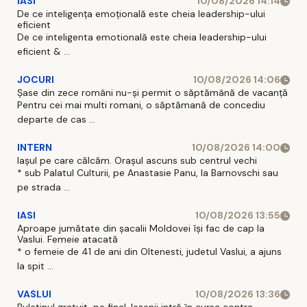
IASI
10/08/2026 14:14
De ce inteligența emoțională este cheia leadership-ului
eficient
De ce inteligenta emotională este cheia leadership-ului
eficient & ...
JOCURI
10/08/2026 14:06
Șase din zece români nu-și permit o săptămână de vacanță
Pentru cei mai multi romani, o săptămană de concediu
departe de cas ...
INTERN
10/08/2026 14:00
Iașul pe care călcăm. Orașul ascuns sub centrul vechi
* sub Palatul Culturii, pe Anastasie Panu, la Barnovschi sau
pe strada ...
IASI
10/08/2026 13:55
Aproape jumătate din șacalii Moldovei își fac de cap la
Vaslui. Femeie atacată
* o femeie de 41 de ani din Oltenesti, judetul Vaslui, a ajuns
la spit ...
VASLUI
10/08/2026 13:36