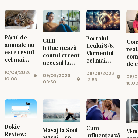
Părul de
Portalul
Cum
Con
animale nu
Leului 8/8.
influențează
real
este testul
Momentul
contul curent
com
cel mai
cel mai
accesul la
de c
greu:
puternic al
credite
valo
10/08/2026
autonomia
08/08/2026
verii
09/08/2026
06/0
spat
10:08
12:53
și filtrul
08:50
16:0
fiec
arată cât
circ
de practic
CIS
e un
aspirator
fără fir
Dokie
Cum
Masaj la Soul
Mon
Review:
influențează
Masaj – ce