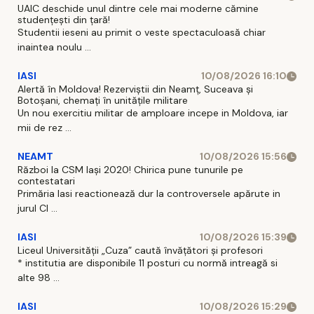
UAIC deschide unul dintre cele mai moderne cămine
studențești din țară!
Studentii ieseni au primit o veste spectaculoasă chiar
inaintea noulu ...
IASI
10/08/2026 16:10
Alertă în Moldova! Rezerviștii din Neamț, Suceava și
Botoșani, chemați în unitățile militare
Un nou exercitiu militar de amploare incepe in Moldova, iar
mii de rez ...
NEAMT
10/08/2026 15:56
Război la CSM Iași 2020! Chirica pune tunurile pe
contestatari
Primăria Iasi reactionează dur la controversele apărute in
jurul Cl ...
IASI
10/08/2026 15:39
Liceul Universității „Cuza” caută învățători și profesori
* institutia are disponibile 11 posturi cu normă intreagă si
alte 98 ...
IASI
10/08/2026 15:29