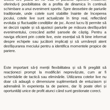
oferindu-ți posibilitatea de a profita de dinamica în continuă
schimbare a unui eveniment sportiv. Spre deosebire de pariurile
tradiționale, unde cotele sunt stabilite înainte de începerea
jocului, cotele live sunt actualizate în timp real, reflectând
evoluția și fluctuațiile condițiilor de joc. Acest lucru îți permite să
iei decizii rapide și să ajustezi pariurile pe măsura desfășurării
evenimentului, crescând astfel șansele de câștig. Pentru a
naviga eficient prin cotele live, este esențial să fii bine informat
despre echipele sau jucătorii implicați și să urmărești atent
desfășurarea meciului pentru a identifica momentele propice de
pariere.
Este important să-ți menții flexibilitatea și să fii pregătit să
reacționezi prompt la modificări neprevăzute, cum ar fi
schimbările de tactică sau eliminările. Utilizarea cotelor live nu
doar că adaugă o dimensiune suplimentară de entuziasm și
adrenalină în experiența ta de pariere, dar îți poate oferi și
oportunități unice de profit atunci când sunt gestionate corect.