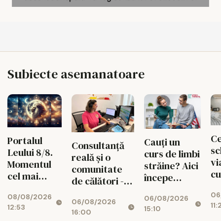
Subiecte asemanatoare
Ce
Portalul
Cauți un
Consultanță
sc
Leului 8/8.
curs de limbi
reală și o
vi
Momentul
străine? Aici
comunitate
cu
cel mai
începe
de călători -
un
puternic al
experiența
valorile din
06
de
08/08/2026
verii
06/08/2026
ta cu Lingua
06/08/2026
spatele
11:
12:53
15:10
Transcript
16:00
fiecărui