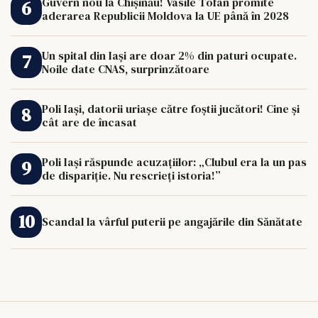
Guvern nou la Chișinău! Vasile Tofan promite
aderarea Republicii Moldova la UE până în 2028
Un spital din Iași are doar 2% din paturi ocupate.
Noile date CNAS, surprinzătoare
Poli Iași, datorii uriașe către foștii jucători! Cine și
cât are de încasat
Poli Iași răspunde acuzațiilor: „Clubul era la un pas
de dispariție. Nu rescrieți istoria!”
Scandal la vârful puterii pe angajările din Sănătate