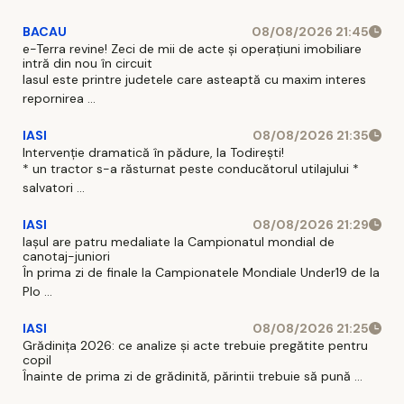
BACAU
08/08/2026 21:45
e-Terra revine! Zeci de mii de acte și operațiuni imobiliare
intră din nou în circuit
Iasul este printre judetele care asteaptă cu maxim interes
repornirea ...
IASI
08/08/2026 21:35
Intervenție dramatică în pădure, la Todirești!
* un tractor s-a răsturnat peste conducătorul utilajului *
salvatori ...
IASI
08/08/2026 21:29
Iaşul are patru medaliate la Campionatul mondial de
canotaj-juniori
În prima zi de finale la Campionatele Mondiale Under19 de la
Plo ...
IASI
08/08/2026 21:25
Grădinița 2026: ce analize și acte trebuie pregătite pentru
copil
Înainte de prima zi de grădinită, părintii trebuie să pună ...