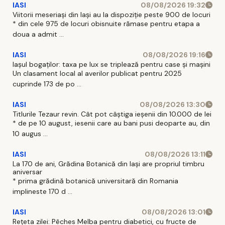
IASI
08/08/2026 19:32
Viitorii meseriași din Iași au la dispoziție peste 900 de locuri
* din cele 975 de locuri obisnuite rămase pentru etapa a
doua a admit ...
IASI
08/08/2026 19:16
Iașul bogaților: taxa pe lux se triplează pentru case și mașini
Un clasament local al averilor publicat pentru 2025
cuprinde 173 de po ...
IASI
08/08/2026 13:30
Titlurile Tezaur revin. Cât pot câștiga ieșenii din 10.000 de lei
* de pe 10 august, iesenii care au bani pusi deoparte au, din
10 augus ...
IASI
08/08/2026 13:11
La 170 de ani, Grădina Botanică din Iași are propriul timbru
aniversar
* prima grădină botanică universitară din Romania
implineste 170 d ...
IASI
08/08/2026 13:01
Rețeta zilei: Pêches Melba pentru diabetici, cu fructe de