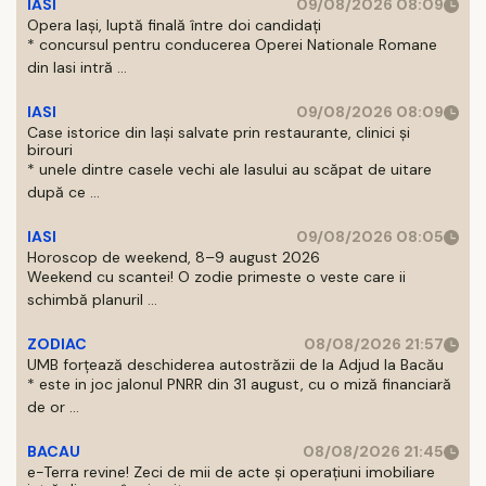
IASI
09/08/2026 08:09
Opera Iași, luptă finală între doi candidați
* concursul pentru conducerea Operei Nationale Romane
din Iasi intră ...
IASI
09/08/2026 08:09
Case istorice din Iași salvate prin restaurante, clinici și
birouri
* unele dintre casele vechi ale Iasului au scăpat de uitare
după ce ...
IASI
09/08/2026 08:05
Horoscop de weekend, 8–9 august 2026
Weekend cu scantei! O zodie primeste o veste care ii
schimbă planuril ...
ZODIAC
08/08/2026 21:57
UMB forțează deschiderea autostrăzii de la Adjud la Bacău
* este in joc jalonul PNRR din 31 august, cu o miză financiară
de or ...
BACAU
08/08/2026 21:45
e-Terra revine! Zeci de mii de acte și operațiuni imobiliare