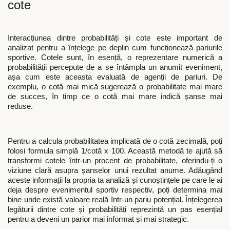
cote
Interacțiunea dintre probabilități și cote este important de
analizat pentru a înțelege pe deplin cum funcționează pariurile
sportive. Cotele sunt, în esență, o reprezentare numerică a
probabilității percepute de a se întâmpla un anumit eveniment,
așa cum este aceasta evaluată de agenții de pariuri. De
exemplu, o cotă mai mică sugerează o probabilitate mai mare
de succes, în timp ce o cotă mai mare indică șanse mai
reduse.
Pentru a calcula probabilitatea implicată de o cotă zecimală, poți
folosi formula simplă 1/cotă x 100. Această metodă te ajută să
transformi cotele într-un procent de probabilitate, oferindu-ți o
viziune clară asupra șanselor unui rezultat anume. Adăugând
aceste informații la propria ta analiză și cunoștințele pe care le ai
deja despre evenimentul sportiv respectiv, poți determina mai
bine unde există valoare reală într-un pariu potențial. Înțelegerea
legăturii dintre cote și probabilități reprezintă un pas esențial
pentru a deveni un parior mai informat și mai strategic.