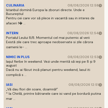
CULINARIA
08/08/2026 12:58
Istanbul domină Europa la zboruri directe. Unde e
Bucureștiul
Pentru cei care vor să plece in vacantă sau in interes de
afaceri f� ...
INTERN
08/08/2026 12:54
Portalul Leului 8/8. Momentul cel mai puternic al verii
Există zile care trec aproape neobservate si zile cărora
oamenii le- ...
NIMIC IN PLUS
08/08/2026 12:53
Iașul fierbe în weekend. Vezi unde merită să ieși pe 8 și 9
august
Dacă nu ai făcut incă planuri pentru weekend, Iasul iti
complică s ...
IASI
08/08/2026 12:51
„Vă dau flori din soare, doamnă!”
* la Chirilă, printre bătranele care isi vand pe bordură putina
mar ...