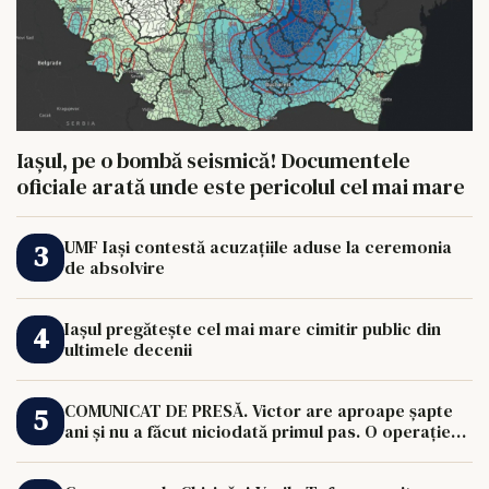
Iașul, pe o bombă seismică! Documentele
oficiale arată unde este pericolul cel mai mare
UMF Iași contestă acuzațiile aduse la ceremonia
de absolvire
Iașul pregătește cel mai mare cimitir public din
ultimele decenii
COMUNICAT DE PRESĂ. Victor are aproape șapte
ani și nu a făcut niciodată primul pas. O operație
de 33.000 de euro îi poate schimba viața.