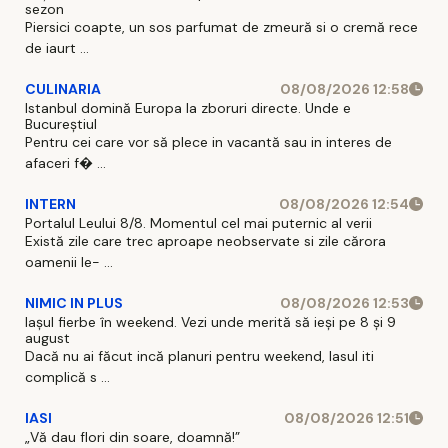
sezon
Piersici coapte, un sos parfumat de zmeură si o cremă rece
de iaurt ...
CULINARIA
08/08/2026 12:58
Istanbul domină Europa la zboruri directe. Unde e
Bucureștiul
Pentru cei care vor să plece in vacantă sau in interes de
afaceri f� ...
INTERN
08/08/2026 12:54
Portalul Leului 8/8. Momentul cel mai puternic al verii
Există zile care trec aproape neobservate si zile cărora
oamenii le- ...
NIMIC IN PLUS
08/08/2026 12:53
Iașul fierbe în weekend. Vezi unde merită să ieși pe 8 și 9
august
Dacă nu ai făcut incă planuri pentru weekend, Iasul iti
complică s ...
IASI
08/08/2026 12:51
„Vă dau flori din soare, doamnă!”