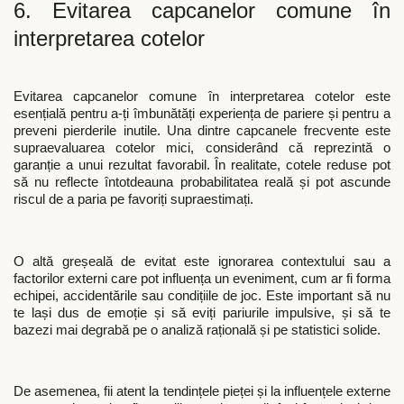
6. Evitarea capcanelor comune în
interpretarea cotelor
Evitarea capcanelor comune în interpretarea cotelor este
esențială pentru a-ți îmbunătăți experiența de pariere și pentru a
preveni pierderile inutile. Una dintre capcanele frecvente este
supraevaluarea cotelor mici, considerând că reprezintă o
garanție a unui rezultat favorabil. În realitate, cotele reduse pot
să nu reflecte întotdeauna probabilitatea reală și pot ascunde
riscul de a paria pe favoriți supraestimați.
O altă greșeală de evitat este ignorarea contextului sau a
factorilor externi care pot influența un eveniment, cum ar fi forma
echipei, accidentările sau condițiile de joc. Este important să nu
te lași dus de emoție și să eviți pariurile impulsive, și să te
bazezi mai degrabă pe o analiză rațională și pe statistici solide.
De asemenea, fii atent la tendințele pieței și la influențele externe