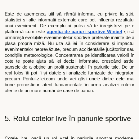
Este de asemenea util să rămâi informat cu privire la știri,
statistici și alte informații externale care pot influența rezultatul
unui eveniment. De exemplu ai putea să te înregistrezi pe o
platformă cum este
agenția de pariuri sportive Winbet
și să
urmărești evoluțiile evenimentelor sportive preferate înainte de a
plasa propria miză. Nu uita să iei în considerare și impactul
evenimentelor neprevăzute, precum accidentările jucătorilor sau
condițiile meteorologice. Concentrarea pe identificarea valorii în
cote te poate ajuta să iei decizii informate, crescând astfel
șansele de a obține un profit sustenabil în pariurile tale. De un
real folos îți pot fi și datele și analizele furnizate de integratori
precum Pontul-zilei.com unde vei găsi unele dintre cele mai
bune pronosticuri atent fundamentate în urma analizei cotelor
oferite de un mare număr de case de pariuri.
5. Rolul cotelor live în pariurile sportive
Cotele live joacă un rol vital în pariurile sportive moderne,