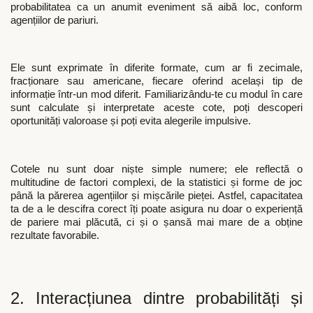
probabilitatea ca un anumit eveniment să aibă loc, conform
agențiilor de pariuri.
Ele sunt exprimate în diferite formate, cum ar fi zecimale,
fracționare sau americane, fiecare oferind același tip de
informație într-un mod diferit. Familiarizându-te cu modul în care
sunt calculate și interpretate aceste cote, poți descoperi
oportunități valoroase și poți evita alegerile impulsive.
Cotele nu sunt doar niște simple numere; ele reflectă o
multitudine de factori complexi, de la statistici și forme de joc
până la părerea agențiilor și mișcările pieței. Astfel, capacitatea
ta de a le descifra corect îți poate asigura nu doar o experiență
de pariere mai plăcută, ci și o șansă mai mare de a obține
rezultate favorabile.
2. Interacțiunea dintre probabilități și