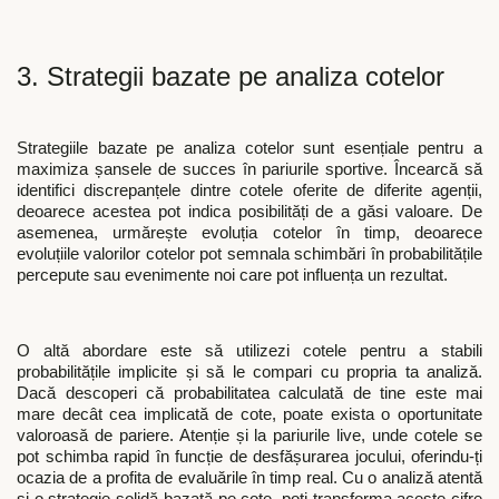
3. Strategii bazate pe analiza cotelor
Strategiile bazate pe analiza cotelor sunt esențiale pentru a
maximiza șansele de succes în pariurile sportive. Încearcă să
identifici discrepanțele dintre cotele oferite de diferite agenții,
deoarece acestea pot indica posibilități de a găsi valoare. De
asemenea, urmărește evoluția cotelor în timp, deoarece
evoluțiile valorilor cotelor pot semnala schimbări în probabilitățile
percepute sau evenimente noi care pot influența un rezultat.
O altă abordare este să utilizezi cotele pentru a stabili
probabilitățile implicite și să le compari cu propria ta analiză.
Dacă descoperi că probabilitatea calculată de tine este mai
mare decât cea implicată de cote, poate exista o oportunitate
valoroasă de pariere. Atenție și la pariurile live, unde cotele se
pot schimba rapid în funcție de desfășurarea jocului, oferindu-ți
ocazia de a profita de evaluările în timp real. Cu o analiză atentă