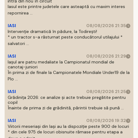
intră din nou în circuit
Iasul este printre judetele care asteaptă cu maxim interes
repornirea ...
IASI
08/08/2026 21:35
Intervenție dramatică în pădure, la Todirești!
* un tractor s-a răsturnat peste conducătorul utilajului *
salvatori ...
IASI
08/08/2026 21:29
Iaşul are patru medaliate la Campionatul mondial de
canotaj-juniori
În prima zi de finale la Campionatele Mondiale Under19 de la
Plo ...
IASI
08/08/2026 21:25
Grădinița 2026: ce analize și acte trebuie pregătite pentru
copil
Înainte de prima zi de grădinită, părintii trebuie să pună ...
IASI
08/08/2026 19:32
Viitorii meseriași din Iași au la dispoziție peste 900 de locuri
* din cele 975 de locuri obisnuite rămase pentru etapa a