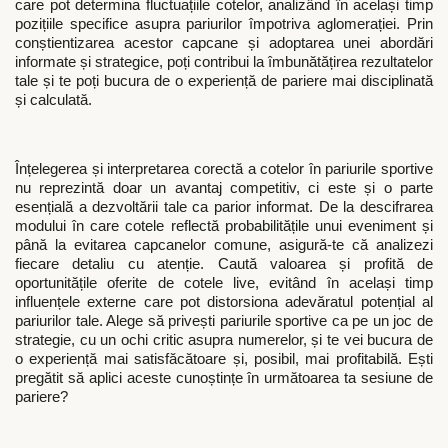
care pot determina fluctuațiile cotelor, analizând în același timp
pozițiile specifice asupra pariurilor împotriva aglomerației. Prin
conștientizarea acestor capcane și adoptarea unei abordări
informate și strategice, poți contribui la îmbunătățirea rezultatelor
tale și te poți bucura de o experiență de pariere mai disciplinată
și calculată.
Înțelegerea și interpretarea corectă a cotelor în pariurile sportive
nu reprezintă doar un avantaj competitiv, ci este și o parte
esențială a dezvoltării tale ca parior informat. De la descifrarea
modului în care cotele reflectă probabilitățile unui eveniment și
până la evitarea capcanelor comune, asigură-te că analizezi
fiecare detaliu cu atenție. Caută valoarea și profită de
oportunitățile oferite de cotele live, evitând în același timp
influențele externe care pot distorsiona adevăratul potențial al
pariurilor tale. Alege să privești pariurile sportive ca pe un joc de
strategie, cu un ochi critic asupra numerelor, și te vei bucura de
o experiență mai satisfăcătoare și, posibil, mai profitabilă. Ești
pregătit să aplici aceste cunoștințe în următoarea ta sesiune de
pariere?