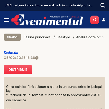
UMB forțează deschiderea autostrăzii de la Adjud la Bacău
Pagina principală
Lifestyle
INAPOI
Redactia
05/02/2025 16:38
DISTRIBUIE
Criza câinilor fără stăpân a ajuns la un punct critic în județul
Iași
* Padocul de la Tomesti functionează la aproximativ 200%
din capacita ...