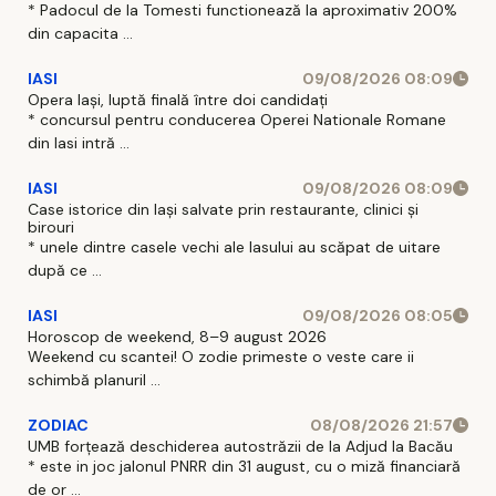
* Padocul de la Tomesti functionează la aproximativ 200%
din capacita ...
IASI
09/08/2026 08:09
Opera Iași, luptă finală între doi candidați
* concursul pentru conducerea Operei Nationale Romane
din Iasi intră ...
IASI
09/08/2026 08:09
Case istorice din Iași salvate prin restaurante, clinici și
birouri
* unele dintre casele vechi ale Iasului au scăpat de uitare
după ce ...
IASI
09/08/2026 08:05
Horoscop de weekend, 8–9 august 2026
Weekend cu scantei! O zodie primeste o veste care ii
schimbă planuril ...
ZODIAC
08/08/2026 21:57
UMB forțează deschiderea autostrăzii de la Adjud la Bacău
* este in joc jalonul PNRR din 31 august, cu o miză financiară
de or ...