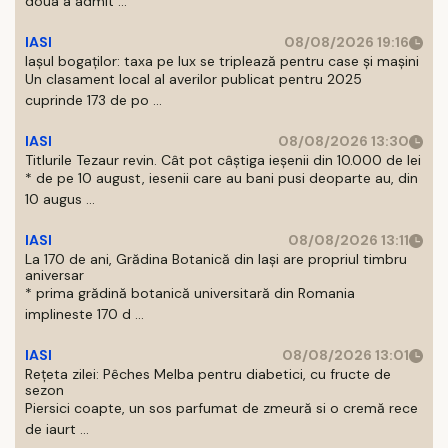
doua a admit ...
IASI
08/08/2026 19:16
Iașul bogaților: taxa pe lux se triplează pentru case și mașini
Un clasament local al averilor publicat pentru 2025
cuprinde 173 de po ...
IASI
08/08/2026 13:30
Titlurile Tezaur revin. Cât pot câștiga ieșenii din 10.000 de lei
* de pe 10 august, iesenii care au bani pusi deoparte au, din
10 augus ...
IASI
08/08/2026 13:11
La 170 de ani, Grădina Botanică din Iași are propriul timbru
aniversar
* prima grădină botanică universitară din Romania
implineste 170 d ...
IASI
08/08/2026 13:01
Rețeta zilei: Pêches Melba pentru diabetici, cu fructe de
sezon
Piersici coapte, un sos parfumat de zmeură si o cremă rece
de iaurt ...