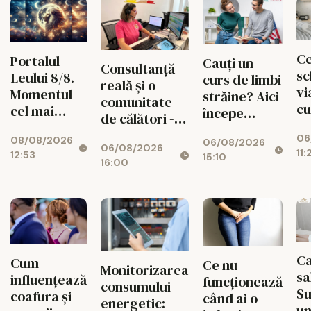
Ce
Portalul
Cauți un
Consultanță
sc
Leului 8/8.
curs de limbi
reală și o
vi
Momentul
străine? Aici
comunitate
cu
cel mai
începe
de călători -
un
puternic al
experiența
valorile din
06
de
08/08/2026
verii
06/08/2026
ta cu Lingua
06/08/2026
spatele
11:
12:53
15:10
Transcript
16:00
fiecărui
București
circuit
CISTOUR
Ca
Cum
Ce nu
Monitorizarea
sa
influențează
funcționează
consumului
S
coafura și
când ai o
energetic:
un