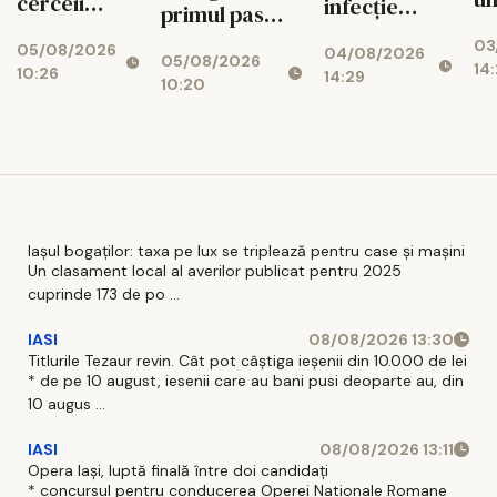
cerceii
infecție
primul pas
fa
impresia pe
urinară
spre
03
de
05/08/2026
care o lași la
04/08/2026
recurentă și
05/08/2026
reducerea
14:
10:26
Af
14:29
prima
ce poate
10:20
costurilor
Mi
vedere: 5
avea un rol
operaționale
Ce
pași practici
adjuvant
pentru un
look
coerent
Iașul bogaților: taxa pe lux se triplează pentru case și mașini
Un clasament local al averilor publicat pentru 2025
cuprinde 173 de po ...
IASI
08/08/2026 13:30
Titlurile Tezaur revin. Cât pot câștiga ieșenii din 10.000 de lei
* de pe 10 august, iesenii care au bani pusi deoparte au, din
10 augus ...
IASI
08/08/2026 13:11
Opera Iași, luptă finală între doi candidați
* concursul pentru conducerea Operei Nationale Romane