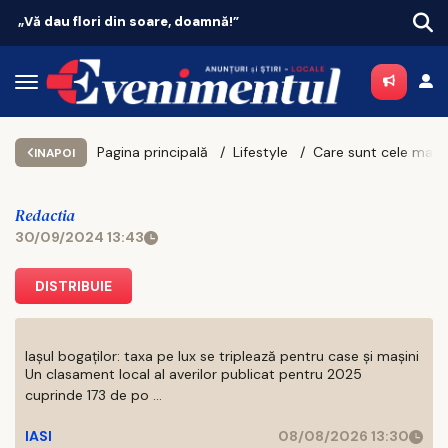
Vacanțe 2026: Portugalia conduce topul
Pagina principală
Lifestyle
C
INAPOI
Redactia
30/09/2024 13:43
DISTRIBUIE
Iașul bogaților: taxa pe lux se triplează pentru case și mașini
Un clasament local al averilor publicat pentru 2025
cuprinde 173 de po ...
IASI
08/08/2026 13:30