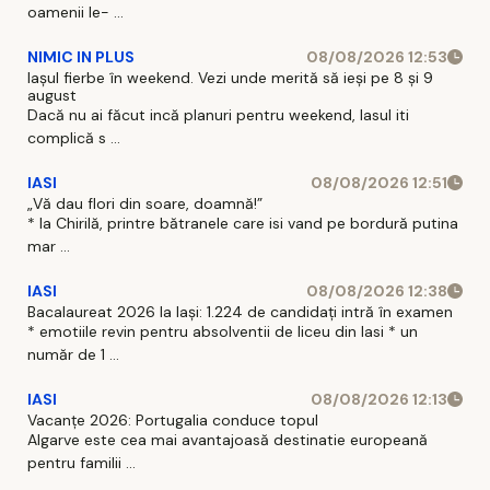
oamenii le- ...
NIMIC IN PLUS
08/08/2026 12:53
Iașul fierbe în weekend. Vezi unde merită să ieși pe 8 și 9
august
Dacă nu ai făcut incă planuri pentru weekend, Iasul iti
complică s ...
IASI
08/08/2026 12:51
„Vă dau flori din soare, doamnă!”
* la Chirilă, printre bătranele care isi vand pe bordură putina
mar ...
IASI
08/08/2026 12:38
Bacalaureat 2026 la Iași: 1.224 de candidați intră în examen
* emotiile revin pentru absolventii de liceu din Iasi * un
număr de 1 ...
IASI
08/08/2026 12:13
Vacanțe 2026: Portugalia conduce topul
Algarve este cea mai avantajoasă destinatie europeană
pentru familii ...