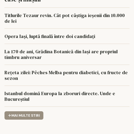
Titlurile Tezaur revin. Cât pot câștiga ieșenii din 10.000
de lei
Opera Iași, luptă finală între doi candidați
La 170 de ani, Grădina Botanică din Iași are propriul
timbru aniversar
Rețeta zilei: Pêches Melba pentru diabetici, cu fructe de
sezon
Istanbul domină Europa la zboruri directe. Unde e
Bucureștiul
MAI MULTE STIRI