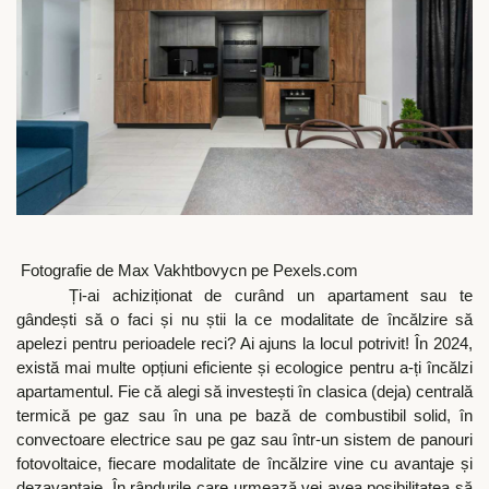
Fotografie de Max Vakhtbovycn pe Pexels.com
Ți-ai achiziționat de curând un apartament sau te
gândești să o faci și nu știi la ce modalitate de încălzire să
apelezi pentru perioadele reci? Ai ajuns la locul potrivit! În 2024,
există mai multe opțiuni eficiente și ecologice pentru a-ți încălzi
apartamentul. Fie că alegi să investești în clasica (deja) centrală
termică pe gaz sau în una pe bază de combustibil solid, în
convectoare electrice sau pe gaz sau într-un sistem de panouri
fotovoltaice, fiecare modalitate de încălzire vine cu avantaje și
dezavantaje. În rândurile care urmează vei avea posibilitatea să