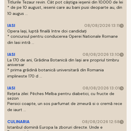
Titlurile Tezaur revin. Cât pot câștiga ieșenii din 10.000 de lei
* de pe 10 august, iesenii care au bani pusi deoparte au, din
10 augus ...
IASI
08/08/2026 13:11
Opera Iași, luptă finală între doi candidați
* concursul pentru conducerea Operei Nationale Romane
din Iasi intră ...
IASI
08/08/2026 13:10
La 170 de ani, Grădina Botanică din Iași are propriul timbru
aniversar
* prima grădină botanică universitară din Romania
implineste 170 d ...
IASI
08/08/2026 13:01
Rețeta zilei: Pêches Melba pentru diabetici, cu fructe de
sezon
Piersici coapte, un sos parfumat de zmeură si o cremă rece
de iaurt ...
CULINARIA
08/08/2026 12:58
Istanbul domină Europa la zboruri directe. Unde e