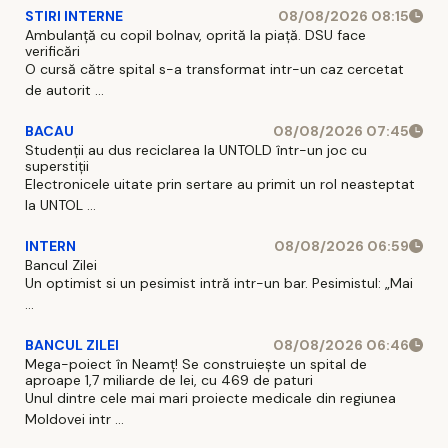
STIRI INTERNE
08/08/2026 08:15
Ambulanță cu copil bolnav, oprită la piață. DSU face
verificări
O cursă către spital s-a transformat intr-un caz cercetat
de autorit ...
BACAU
08/08/2026 07:45
Studenții au dus reciclarea la UNTOLD într-un joc cu
superstiții
Electronicele uitate prin sertare au primit un rol neasteptat
la UNTOL ...
INTERN
08/08/2026 06:59
Bancul Zilei
Un optimist si un pesimist intră intr-un bar. Pesimistul: „Mai
...
BANCUL ZILEI
08/08/2026 06:46
Mega-poiect în Neamț! Se construiește un spital de
aproape 1,7 miliarde de lei, cu 469 de paturi
Unul dintre cele mai mari proiecte medicale din regiunea
Moldovei intr ...