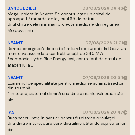
BANCUL ZILEI
08/08/2026 06:46
Mega-poiect în Neamț! Se construiește un spital de
aproape 1,7 miliarde de lei, cu 469 de paturi
Unul dintre cele mai mari proiecte medicale din regiunea
Moldovei intr ...
NEAMT
07/08/2026 21:01
Bomba energetică de peste 1 miliard de euro de la Bicaz! Un
munte va ascunde o centrală uriașă de 340 MW
*compania Hydro Blue Energy Iasi, controlată de omul de
afaceri Iulia ...
NEAMT
07/08/2026 20:54
Examenul de specialitate pentru medici se schimbă radical
din toamnă
* in teorie, sistemul elimină una dintre marile vulnerabilităti
ale ...
IASI
07/08/2026 20:47
Bucșinescu intră în șantier pentru fluidizarea circulației
Una dintre intersectiile care dau zilnic bătăi de cap soferilor
din ...