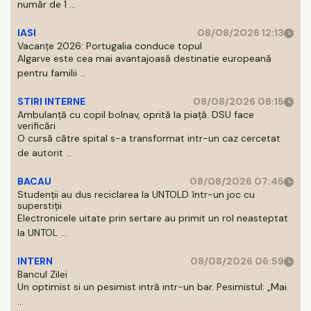
număr de 1 ...
IASI
08/08/2026 12:13
Vacanțe 2026: Portugalia conduce topul
Algarve este cea mai avantajoasă destinatie europeană
pentru familii ...
STIRI INTERNE
08/08/2026 08:15
Ambulanță cu copil bolnav, oprită la piață. DSU face
verificări
O cursă către spital s-a transformat intr-un caz cercetat
de autorit ...
BACAU
08/08/2026 07:45
Studenții au dus reciclarea la UNTOLD într-un joc cu
superstiții
Electronicele uitate prin sertare au primit un rol neasteptat
la UNTOL ...
INTERN
08/08/2026 06:59
Bancul Zilei
Un optimist si un pesimist intră intr-un bar. Pesimistul: „Mai
...