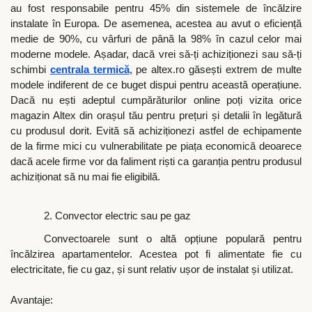
au fost responsabile pentru 45% din sistemele de încălzire
instalate în Europa. De asemenea, acestea au avut o eficiență
medie de 90%, cu vârfuri de până la 98% în cazul celor mai
moderne modele. Așadar, dacă vrei să-ți achiziționezi sau să-ți
schimbi
centrala termică
, pe altex.ro găsești extrem de multe
modele indiferent de ce buget dispui pentru această operațiune.
Dacă nu ești adeptul cumpărăturilor online poți vizita orice
magazin Altex din orașul tău pentru prețuri și detalii în legătură
cu produsul dorit. Evită să achiziționezi astfel de echipamente
de la firme mici cu vulnerabilitate pe piața economică deoarece
dacă acele firme vor da faliment riști ca garanția pentru produsul
achiziționat să nu mai fie eligibilă.
2. Convector electric sau pe gaz
Convectoarele sunt o altă opțiune populară pentru
încălzirea apartamentelor. Acestea pot fi alimentate fie cu
electricitate, fie cu gaz, și sunt relativ ușor de instalat și utilizat.
Avantaje: