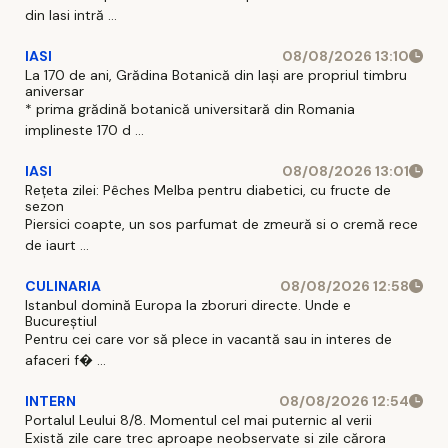
din Iasi intră ...
IASI
08/08/2026 13:10
La 170 de ani, Grădina Botanică din Iași are propriul timbru
aniversar
* prima grădină botanică universitară din Romania
implineste 170 d ...
IASI
08/08/2026 13:01
Rețeta zilei: Pêches Melba pentru diabetici, cu fructe de
sezon
Piersici coapte, un sos parfumat de zmeură si o cremă rece
de iaurt ...
CULINARIA
08/08/2026 12:58
Istanbul domină Europa la zboruri directe. Unde e
Bucureștiul
Pentru cei care vor să plece in vacantă sau in interes de
afaceri f� ...
INTERN
08/08/2026 12:54
Portalul Leului 8/8. Momentul cel mai puternic al verii
Există zile care trec aproape neobservate si zile cărora