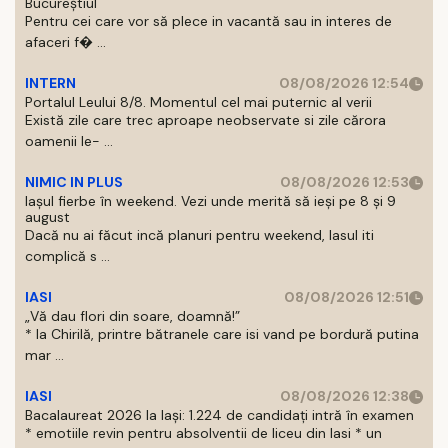
Bucureștiul
Pentru cei care vor să plece in vacantă sau in interes de
afaceri f� ...
INTERN
08/08/2026 12:54
Portalul Leului 8/8. Momentul cel mai puternic al verii
Există zile care trec aproape neobservate si zile cărora
oamenii le- ...
NIMIC IN PLUS
08/08/2026 12:53
Iașul fierbe în weekend. Vezi unde merită să ieși pe 8 și 9
august
Dacă nu ai făcut incă planuri pentru weekend, Iasul iti
complică s ...
IASI
08/08/2026 12:51
„Vă dau flori din soare, doamnă!”
* la Chirilă, printre bătranele care isi vand pe bordură putina
mar ...
IASI
08/08/2026 12:38
Bacalaureat 2026 la Iași: 1.224 de candidați intră în examen
* emotiile revin pentru absolventii de liceu din Iasi * un