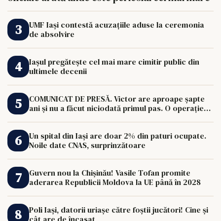
UMF Iași contestă acuzațiile aduse la ceremonia
de absolvire
Iașul pregătește cel mai mare cimitir public din
ultimele decenii
COMUNICAT DE PRESĂ. Victor are aproape șapte
ani și nu a făcut niciodată primul pas. O operație
de 33.000 de euro îi poate schimba viața.
Un spital din Iași are doar 2% din paturi ocupate.
Noile date CNAS, surprinzătoare
Guvern nou la Chișinău! Vasile Tofan promite
aderarea Republicii Moldova la UE până în 2028
Poli Iași, datorii uriașe către foștii jucători! Cine și
cât are de încasat