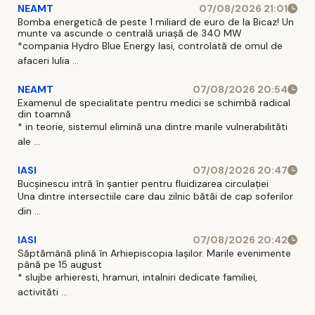
NEAMT
07/08/2026 21:01
Bomba energetică de peste 1 miliard de euro de la Bicaz! Un
munte va ascunde o centrală uriașă de 340 MW
*compania Hydro Blue Energy Iasi, controlată de omul de
afaceri Iulia ...
NEAMT
07/08/2026 20:54
Examenul de specialitate pentru medici se schimbă radical
din toamnă
* in teorie, sistemul elimină una dintre marile vulnerabilităti
ale ...
IASI
07/08/2026 20:47
Bucșinescu intră în șantier pentru fluidizarea circulației
Una dintre intersectiile care dau zilnic bătăi de cap soferilor
din ...
IASI
07/08/2026 20:42
Săptămână plină în Arhiepiscopia Iașilor. Marile evenimente
până pe 15 august
* slujbe arhieresti, hramuri, intalniri dedicate familiei,
activităti ...