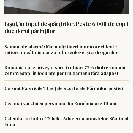
Iașul, în topul despărțirilor. Peste 6.000 de copii
duc dorul părinților
Semnal de alarmă: Mai mulți tineri mor în accidente
rutiere decât din cauza tuberculozei și a drogurilor
România care privește spre trotuar: 77% dintre români
cer investiții în locuințe pentru oamenii fără adăpost
Ce sunt Patericile? Lecțiile scurte ale Părinților pustiei
Cea mai vârstnică persoană din România are 111 ani
Calendar ortodox 23 iulie: Aducerea moaștelor Sfântului
Foca