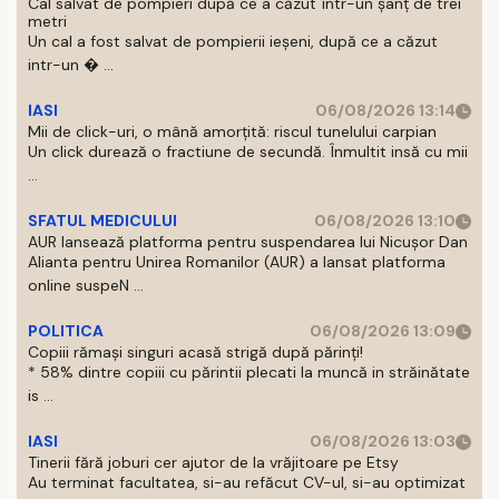
Cal salvat de pompieri după ce a căzut într-un şanţ de trei
metri
Un cal a fost salvat de pompierii ieşeni, după ce a căzut
intr-un � ...
IASI
06/08/2026 13:14
Mii de click-uri, o mână amorțită: riscul tunelului carpian
Un click durează o fractiune de secundă. Înmultit insă cu mii
...
SFATUL MEDICULUI
06/08/2026 13:10
AUR lansează platforma pentru suspendarea lui Nicușor Dan
Alianta pentru Unirea Romanilor (AUR) a lansat platforma
online suspeN ...
POLITICA
06/08/2026 13:09
Copiii rămași singuri acasă strigă după părinți!
* 58% dintre copiii cu părintii plecati la muncă in străinătate
is ...
IASI
06/08/2026 13:03
Tinerii fără joburi cer ajutor de la vrăjitoare pe Etsy
Au terminat facultatea, si-au refăcut CV-ul, si-au optimizat