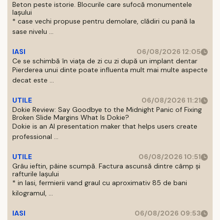
Beton peste istorie. Blocurile care sufocă monumentele
Iașului
* case vechi propuse pentru demolare, clădiri cu pană la
sase nivelu ...
IASI
06/08/2026 12:05
Ce se schimbă în viața de zi cu zi după un implant dentar
Pierderea unui dinte poate influenta mult mai multe aspecte
decat este ...
UTILE
06/08/2026 11:21
Dokie Review: Say Goodbye to the Midnight Panic of Fixing
Broken Slide Margins What Is Dokie?
Dokie is an AI presentation maker that helps users create
professional ...
UTILE
06/08/2026 10:51
Grâu ieftin, pâine scumpă. Factura ascunsă dintre câmp și
rafturile Iașului
* in Iasi, fermierii vand graul cu aproximativ 85 de bani
kilogramul, ...
IASI
06/08/2026 09:53