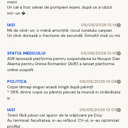
metri
Un cal a fost salvat de pompierii ieşeni, după ce a căzut
intr-un � ...
IASI
06/08/2026 13:14
Mii de click-uri, o mână amorțită: riscul tunelului carpian
Un click durează o fractiune de secundă. Înmultit insă cu mii
...
SFATUL MEDICULUI
06/08/2026 13:10
AUR lansează platforma pentru suspendarea lui Nicușor Dan
Alianta pentru Unirea Romanilor (AUR) a lansat platforma
online suspeN ...
POLITICA
06/08/2026 13:09
Copiii rămași singuri acasă strigă după părinți!
* 58% dintre copiii cu părintii plecati la muncă in străinătate
is ...
IASI
06/08/2026 13:03
Tinerii fără joburi cer ajutor de la vrăjitoare pe Etsy
Au terminat facultatea, si-au refăcut CV-ul, si-au optimizat
profilul ...