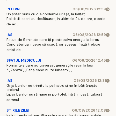
INTERN
06/08/2026 12:59
Un șofer prins cu o alcoolemie uriașă, la Bălțați
Politistii ieseni au desfăsurat, in ultimele 24 de ore, o serie
de ac ...
IASI
06/08/2026 12:59
Pauza de 5 minute care îți poate salva energia la birou
Cand atentia incepe să scadă, iar aceeasi frază trebuie
citită de ...
SFATUL MEDICULUI
06/08/2026 12:45
Romanțele care au traversat generațiile revin la Iași
* „Zaraza”, „Pană cand nu te iubeam”, „ ...
IASI
06/08/2026 12:31
Grija banilor ne trimite la psihiatru și ne îmbătrânește
creierul
Lipsa banilor nu rămane in portofel. Intră in casă, tulbură
somnul ...
STIRILE ZILEI
06/08/2026 12:08
Beton peste istorie. Blocurile care sufocă monumentele