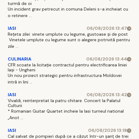
turmă de oi
Un incident grav petrecut in comuna Deleni s-a incheiat cu
o retinere ...
IASI
06/08/2026 13:47
Rețeta zilei: vinete umplute cu legume, gustoase și de post
Vinetele umplute cu legume sunt o alegere potrivită pentru
zile ...
CULINARIA
06/08/2026 13:44
CFR scoate la licitație contractul pentru electrificarea liniei
Iași - Ungheni
Un nou proiect strategic pentru infrastructura Moldovei
intră in lini ...
IASI
06/08/2026 13:42
Vivaldi, reinterpretat la patru chitare. Concert la Palatul
Culturii
* Romanian Guitar Quartet incheie la Iasi turneul national
„Anot ...
IASI
06/08/2026 13:18
Cal salvat de pompieri după ce a căzut într-un şanţ de trei