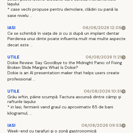
Iașului
* case vechi propuse pentru demolare, clădiri cu pană la
sase nivelu ...
IASI
06/08/2026 12:05
Ce se schimbă în viața de zi cu zi după un implant dentar
Pierderea unui dinte poate influenta mult mai multe aspecte
decat este ...
UTILE
06/08/2026 11:21
Dokie Review: Say Goodbye to the Midnight Panic of Fixing
Broken Slide Margins What Is Dokie?
Dokie is an AI presentation maker that helps users create
professional ...
UTILE
06/08/2026 10:51
Grâu ieftin, pâine scumpă. Factura ascunsă dintre câmp și
rafturile Iașului
* in Iasi, fermierii vand graul cu aproximativ 85 de bani
kilogramul, ...
IASI
06/08/2026 09:53
Week-end cu tarafuri și o zonă gastronomică