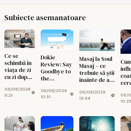
Subiecte asemanatoare
Ce se
Dokie
Masaj la Soul
Cu
schimbă în
Review: Say
Masaj – ce
inf
viața de zi
Goodbye to
trebuie să știi
coaf
cu zi după
the
înainte de a
cerc
un implant
Midnight
face o
imp
06/08/2026
dentar
06/08/2026
Panic of
05/08/2026
programare?
05/0
11:21
care
10:51
Fixing
13:44
10:2
pri
Broken Slide
5 pa
Margins
pen
What Is
coe
Dokie?