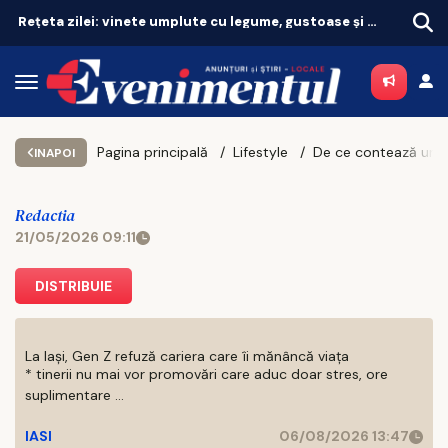
Rețeta zilei: vinete umplute cu legume, gustoase și de post
Pagina principală
Lifestyle
INAPOI
Redactia
21/05/2026 09:11
DISTRIBUIE
La Iași, Gen Z refuză cariera care îi mănâncă viața
* tinerii nu mai vor promovări care aduc doar stres, ore
suplimentare ...
IASI
06/08/2026 13:47