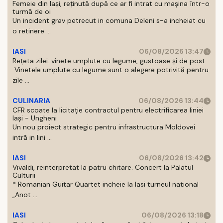
Femeie din Iași, reținută după ce ar fi intrat cu mașina într-o
turmă de oi
Un incident grav petrecut in comuna Deleni s-a incheiat cu
o retinere ...
IASI
06/08/2026 13:47
Rețeta zilei: vinete umplute cu legume, gustoase și de post
Vinetele umplute cu legume sunt o alegere potrivită pentru
zile ...
CULINARIA
06/08/2026 13:44
CFR scoate la licitație contractul pentru electrificarea liniei
Iași - Ungheni
Un nou proiect strategic pentru infrastructura Moldovei
intră in lini ...
IASI
06/08/2026 13:42
Vivaldi, reinterpretat la patru chitare. Concert la Palatul
Culturii
* Romanian Guitar Quartet incheie la Iasi turneul national
„Anot ...
IASI
06/08/2026 13:18