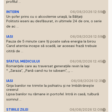
profilul ...
INTERN
06/08/2026 12:59
Un șofer prins cu o alcoolemie uriașă, la Bălțați
Politistii ieseni au desfăsurat, in ultimele 24 de ore, o serie
de ac ...
IASI
06/08/2026 12:59
Pauza de 5 minute care îți poate salva energia la birou
Cand atentia incepe să scadă, iar aceeasi frază trebuie
citită de ...
SFATUL MEDICULUI
06/08/2026 12:45
Romanțele care au traversat generațiile revin la Iași
* „Zaraza”, „Pană cand nu te iubeam”, „ ...
IASI
06/08/2026 12:31
Grija banilor ne trimite la psihiatru și ne îmbătrânește
creierul
Lipsa banilor nu rămane in portofel. Intră in casă, tulbură
somnul ...
STIRILE ZILEI
06/08/2026 12:08