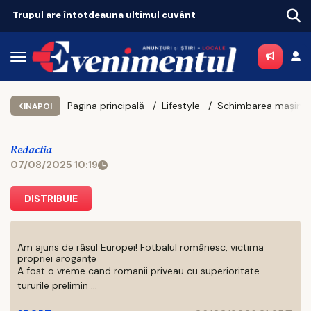
Trupul are întotdeauna ultimul cuvânt
Pagina principală
Lifestyle
INAPOI
Redactia
07/08/2025 10:19
DISTRIBUIE
Am ajuns de râsul Europei! Fotbalul românesc, victima
propriei aroganțe
A fost o vreme cand romanii priveau cu superioritate
tururile prelimin ...