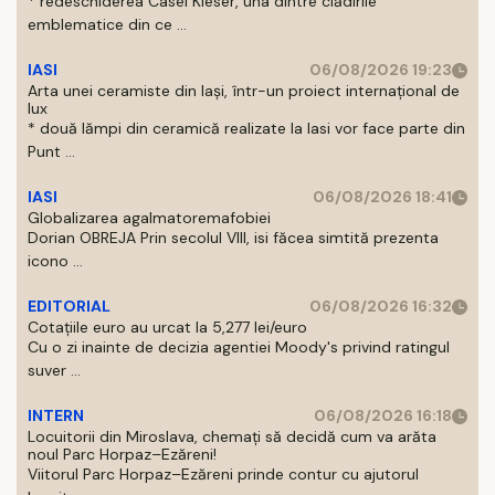
* redeschiderea Casei Kieser, una dintre clădirile
emblematice din ce ...
IASI
06/08/2026 19:23
Arta unei ceramiste din Iași, într-un proiect internațional de
lux
* două lămpi din ceramică realizate la Iasi vor face parte din
Punt ...
IASI
06/08/2026 18:41
Globalizarea agalmatoremafobiei
Dorian OBREJA Prin secolul VIII, isi făcea simtită prezenta
icono ...
EDITORIAL
06/08/2026 16:32
Cotațiile euro au urcat la 5,277 lei/euro
Cu o zi inainte de decizia agentiei Moody's privind ratingul
suver ...
INTERN
06/08/2026 16:18
Locuitorii din Miroslava, chemați să decidă cum va arăta
noul Parc Horpaz–Ezăreni!
Viitorul Parc Horpaz–Ezăreni prinde contur cu ajutorul