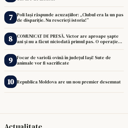
Poli Iași răspunde acuzațiilor: „Clubul era la un pas
de dispariție. Nu rescrieți istoria!”
COMUNICAT DE PRESĂ. Victor are aproape șapte
ani și nu a făcut niciodată primul pas. O operație
de 33.000 de euro îi poate schimba viața.
Focar de variolă ovină în județul Iași! Sute de
animale vor fi sacrificate
Republica Moldova are un nou premier desemnat
Actualitate