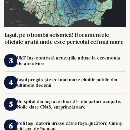
Iașul, pe o bombă seismică! Documentele
oficiale arată unde este pericolul cel mai mare
UMF Iași contestă acuzațiile aduse la ceremonia
de absolvire
Iașul pregătește cel mai mare cimitir public din
ultimele decenii
Un spital din Iași are doar 2% din paturi ocupate.
Noile date CNAS, surprinzătoare
Poli Iași, datorii uriașe către foștii jucători! Cine și
cât are de încasat