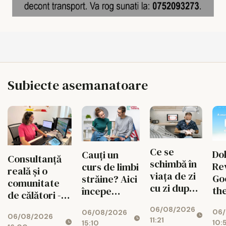
Subiecte asemanatoare
Ce se
Do
Cauți un
Consultanță
schimbă în
Re
curs de limbi
reală și o
viața de zi
Go
străine? Aici
comunitate
cu zi după
th
începe
de călători -
un implant
Mi
experiența
valorile din
06/08/2026
dentar
06/
Pan
06/08/2026
ta cu Lingua
06/08/2026
spatele
11:21
10:
15:10