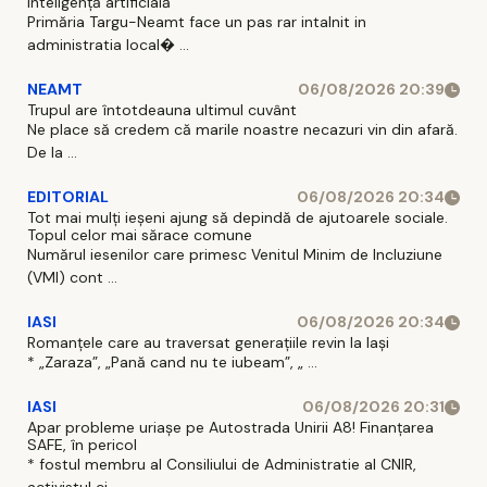
inteligență artificială
Primăria Targu-Neamt face un pas rar intalnit in
administratia local� ...
NEAMT
06/08/2026 20:39
Trupul are întotdeauna ultimul cuvânt
Ne place să credem că marile noastre necazuri vin din afară.
De la ...
EDITORIAL
06/08/2026 20:34
Tot mai mulți ieșeni ajung să depindă de ajutoarele sociale.
Topul celor mai sărace comune
Numărul iesenilor care primesc Venitul Minim de Incluziune
(VMI) cont ...
IASI
06/08/2026 20:34
Romanțele care au traversat generațiile revin la Iași
* „Zaraza”, „Pană cand nu te iubeam”, „ ...
IASI
06/08/2026 20:31
Apar probleme uriașe pe Autostrada Unirii A8! Finanțarea
SAFE, în pericol
* fostul membru al Consiliului de Administratie al CNIR,