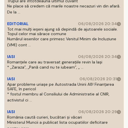
Trupul are întotdeauna ultimul cuvânt
Ne place să credem că marile noastre necazuri vin din afară.
De la ...
EDITORIAL
06/08/2026 20:34
Tot mai mulți ieșeni ajung să depindă de ajutoarele sociale.
Topul celor mai sărace comune
Numărul iesenilor care primesc Venitul Minim de Incluziune
(VMI) cont ...
IASI
06/08/2026 20:34
Romanțele care au traversat generațiile revin la Iași
* „Zaraza”, „Pană cand nu te iubeam”, „ ...
IASI
06/08/2026 20:31
Apar probleme uriașe pe Autostrada Unirii A8! Finanțarea
SAFE, în pericol
* fostul membru al Consiliului de Administratie al CNIR,
activistul ci ...
IASI
06/08/2026 20:29
România caută curieri, bucătari și văcari
Ministerul Muncii a publicat lista ocupatiilor deficitare