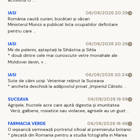
activistul ci ...
IASI
06/08/2026 20:29
România caută curieri, bucătari și văcari
Ministerul Muncii a publicat lista ocupatiilor deficitare
pentru care ...
IASI
06/08/2026 20:26
Mii de pelerini, așteptați la Sihăstria și Sihla
* două dintre cele mai cunoscute vetre monahale ale
Moldovei devin, v ...
IASI
06/08/2026 20:24
Sute de câini uciși. Veterinar reținut la Suceava
* ancheta deschisă la adăpostul privat „Imperiul Căteilo ...
SUCEAVA
06/08/2026 19:59
Agrișele, fructele acre care ajută digestia și imunitatea
Verzi, galbene, rosiatice sau violacee, agrisele au un gust ...
FARMACIA VERDE
06/08/2026 19:46
O ieșeancă semnează portretul oficial al premierului britanic
* plecată din Romania pentru a studia fotografia in Marea