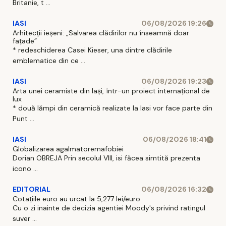
Britanie, t ...
IASI
06/08/2026 19:26
Arhitecții ieșeni: „Salvarea clădirilor nu înseamnă doar
fațade”
* redeschiderea Casei Kieser, una dintre clădirile
emblematice din ce ...
IASI
06/08/2026 19:23
Arta unei ceramiste din Iași, într-un proiect internațional de
lux
* două lămpi din ceramică realizate la Iasi vor face parte din
Punt ...
IASI
06/08/2026 18:41
Globalizarea agalmatoremafobiei
Dorian OBREJA Prin secolul VIII, isi făcea simtită prezenta
icono ...
EDITORIAL
06/08/2026 16:32
Cotațiile euro au urcat la 5,277 lei/euro
Cu o zi inainte de decizia agentiei Moody's privind ratingul
suver ...