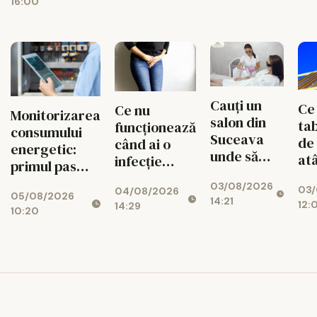
Fix
Transcript
16:00
fiecărui
Br
București
circuit
Ma
CISTOUR
Wh
Do
Cauți un
Ce
Ce nu
Monitorizarea
salon din
tab
funcționează
consumului
Suceava
de
când ai o
energetic:
unde să
at
infecție
primul pas
faci epilare
apr
urinară
spre
03/08/2026
definitivă?
03/
con
04/08/2026
recurentă și
05/08/2026
reducerea
14:21
Află despre
12:
14:29
mo
ce poate
10:20
costurilor
Michelle
avea un rol
operaționale
Center
adjuvant