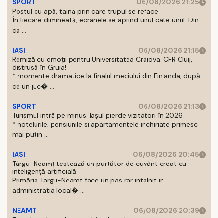
SPORT
06/08/2026 21:25
Postul cu apă, taina prin care trupul se reface
În fiecare dimineată, ecranele se aprind unul cate unul. Din
ca ...
IASI
06/08/2026 21:15
Remiză cu emoții pentru Universitatea Craiova. CFR Cluij,
distrusă în Gruia!
* momente dramatice la finalul meciului din Finlanda, după
ce un juc� ...
SPORT
06/08/2026 21:13
Turismul intră pe minus. Iașul pierde vizitatori în 2026
* hotelurile, pensiunile si apartamentele inchiriate primesc
mai putin ...
IASI
06/08/2026 20:45
Târgu-Neamț testează un purtător de cuvânt creat cu
inteligență artificială
Primăria Targu-Neamt face un pas rar intalnit in
administratia local� ...
NEAMT
06/08/2026 20:39