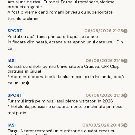
Am ajuns de râsul Europei! Fotbalul românesc, victima
propriei aroganțe
A fost o vreme cand romanii priveau cu superioritate
tururile prelimin ...
SPORT
06/08/2026 21:25
Postul cu apă, taina prin care trupul se reface
În fiecare dimineată, ecranele se aprind unul cate unul. Din
ca ...
IASI
06/08/2026 21:15
Remiză cu emoții pentru Universitatea Craiova. CFR Cluij,
distrusă în Gruia!
* momente dramatice la finalul meciului din Finlanda, după
ce un juc� ...
SPORT
06/08/2026 21:13
Turismul intră pe minus. Iașul pierde vizitatori în 2026
* hotelurile, pensiunile si apartamentele inchiriate primesc
mai putin ...
IASI
06/08/2026 20:45
Târgu-Neamț testează un purtător de cuvânt creat cu