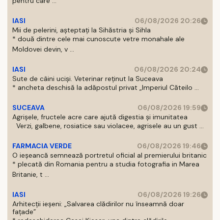
pentru care ...
IASI
06/08/2026 20:26
Mii de pelerini, așteptați la Sihăstria și Sihla
* două dintre cele mai cunoscute vetre monahale ale
Moldovei devin, v ...
IASI
06/08/2026 20:24
Sute de câini uciși. Veterinar reținut la Suceava
* ancheta deschisă la adăpostul privat „Imperiul Căteilo ...
SUCEAVA
06/08/2026 19:59
Agrișele, fructele acre care ajută digestia și imunitatea
Verzi, galbene, rosiatice sau violacee, agrisele au un gust ...
FARMACIA VERDE
06/08/2026 19:46
O ieșeancă semnează portretul oficial al premierului britanic
* plecată din Romania pentru a studia fotografia in Marea
Britanie, t ...
IASI
06/08/2026 19:26
Arhitecții ieșeni: „Salvarea clădirilor nu înseamnă doar
fațade”