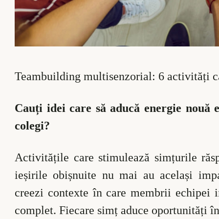
Teambuilding multisenzorial: 6 activități c
Cauți idei care să aducă energie nouă ech
colegi?
Activitățile care stimulează simțurile ră
ieșirile obișnuite nu mai au același imp
creezi contexte în care membrii echipei i
complet. Fiecare simț aduce oportunități în