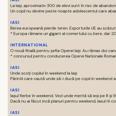
La Iași, aproximativ 300 de elevi sunt în risc de abandon
Un copil nu devine peste noapte adolescentul care aban
IASI
Berea europeană pierde teren. Exporturile UE au scăzut
* Europa rămane un gigant al comertului cu bere, dar 202
INTERNATIONAL
O nouă finală pentru șefia Operei Iași. Au rămas doi can
* concursul pentru conducerea Operei Nationale Romane d
IASI
Unde scoți copilul în weekend la Iași
Părintii care caută unde să-i ducă pe copii in weekend au
IASI
Iașul fierbe în weekend. Vezi unde merită să ieși pe 8 și 
Dacă nu ai făcut incă planuri pentru weekend, Iasul iti com
IASI