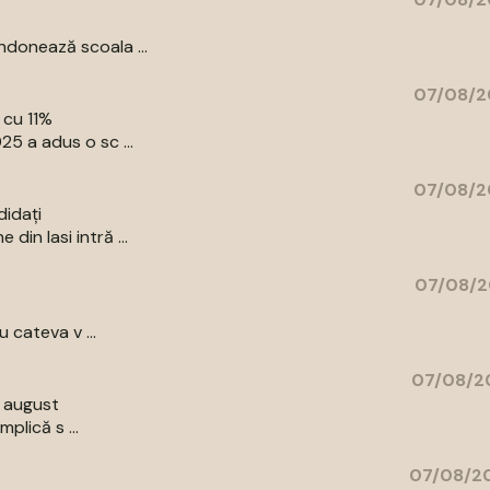
donează scoala ...
07/08/2
 cu 11%
5 a adus o sc ...
07/08/2
didați
in Iasi intră ...
07/08/2
 cateva v ...
07/08/20
9 august
plică s ...
07/08/20