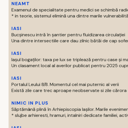
NEAMT
Examenul de specialitate pentru medici se schimbă radi
* in teorie, sistemul elimină una dintre marile vulnerabilităti
IASI
Bucșinescu intră în șantier pentru fluidizarea circulației
Una dintre intersectiile care dau zilnic bătăi de cap soferil
IASI
Iașul bogaților: taxa pe lux se triplează pentru case și ma
Un clasament local al averilor publicat pentru 2025 cupri
IASI
Portalul Leului 8/8. Momentul cel mai puternic al verii
Există zile care trec aproape neobservate si zile cărora o
NIMIC IN PLUS
Săptămână plină în Arhiepiscopia Iașilor. Marile evenim
* slujbe arhieresti, hramuri, intalniri dedicate familiei, activi
IASI