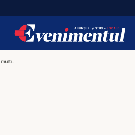
Iașul bogaților: taxa pe lux se triplează pentru c
Teambuilding multisenzorial: 6 activități care implică miros, gust, atingere și sunet