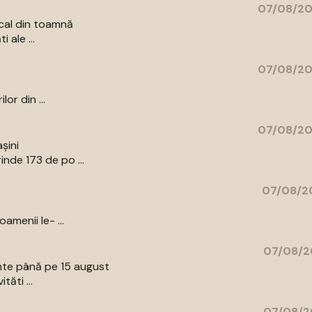
07/08/20
cal din toamnă
 ale ...
07/08/20
or din ...
07/08/20
șini
nde 173 de po ...
07/08/20
amenii le- ...
07/08/2
ente până pe 15 august
tăti ...
07/08/2