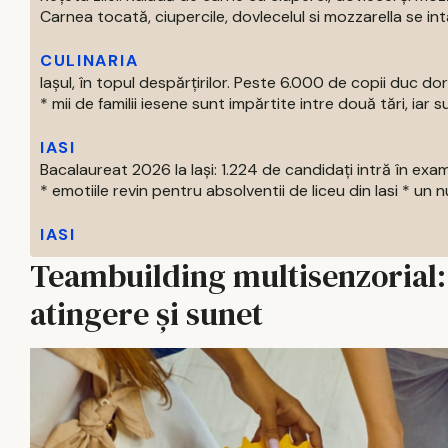
Carnea tocată, ciupercile, dovlecelul si mozzarella se intal
CULINARIA
Iașul, în topul despărțirilor. Peste 6.000 de copii duc doru
* mii de familii iesene sunt impărtite intre două tări, iar su
IASI
Bacalaureat 2026 la Iași: 1.224 de candidați intră în exa
* emotiile revin pentru absolventii de liceu din Iasi * un nu
IASI
Teambuilding multisenzorial: 6
atingere și sunet