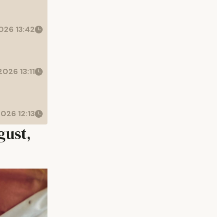
026 13:42
026 13:11
026 12:13
gust,