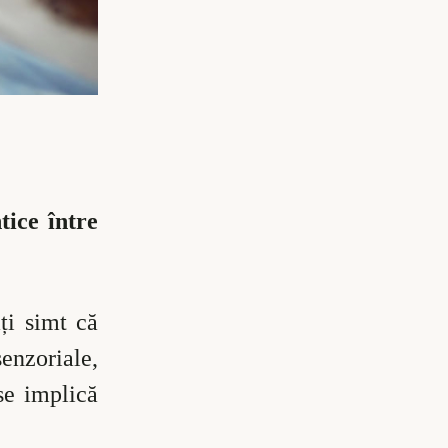
tice între
ți simt că
enzoriale,
se implică