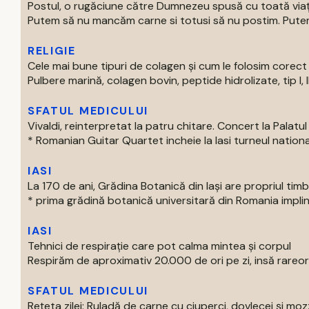
Postul, o rugăciune către Dumnezeu spusă cu toată via
Putem să nu mancăm carne si totusi să nu postim. Putem 
RELIGIE
Cele mai bune tipuri de colagen și cum le folosim corect
Pulbere marină, colagen bovin, peptide hidrolizate, tip I, II s
SFATUL MEDICULUI
Vivaldi, reinterpretat la patru chitare. Concert la Palatul 
* Romanian Guitar Quartet incheie la Iasi turneul national
IASI
La 170 de ani, Grădina Botanică din Iași are propriul tim
* prima grădină botanică universitară din Romania impline
IASI
Tehnici de respirație care pot calma mintea și corpul
Respirăm de aproximativ 20.000 de ori pe zi, insă rareori
SFATUL MEDICULUI
Rețeta zilei: Ruladă de carne cu ciuperci, dovlecei și moz