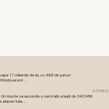
pe 1,7 miliarde de lei, cu 469 de paturi
oldovei intr ...
07/08/2
az! Un munte va ascunde o centrală uriașă de 340 MW
aceri Iulia ...