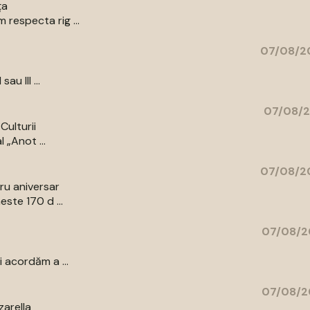
ța
respecta rig ...
07/08/20
au III ...
07/08/2
Culturii
 „Anot ...
07/08/20
bru aniversar
ste 170 d ...
07/08/2
 acordăm a ...
07/08/2
zarella