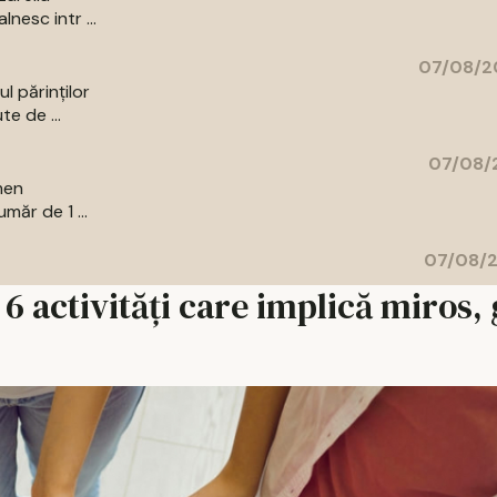
nesc intr ...
07/08/2
l părinților
te de ...
07/08/2
men
măr de 1 ...
07/08/2
 activități care implică miros, 