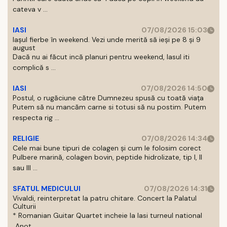
cateva v ...
IASI
07/08/2026 15:03
Iașul fierbe în weekend. Vezi unde merită să ieși pe 8 și 9
august
Dacă nu ai făcut incă planuri pentru weekend, Iasul iti
complică s ...
IASI
07/08/2026 14:50
Postul, o rugăciune către Dumnezeu spusă cu toată viața
Putem să nu mancăm carne si totusi să nu postim. Putem
respecta rig ...
RELIGIE
07/08/2026 14:34
Cele mai bune tipuri de colagen și cum le folosim corect
Pulbere marină, colagen bovin, peptide hidrolizate, tip I, II
sau III ...
SFATUL MEDICULUI
07/08/2026 14:31
Vivaldi, reinterpretat la patru chitare. Concert la Palatul
Culturii
* Romanian Guitar Quartet incheie la Iasi turneul national
„Anot ...