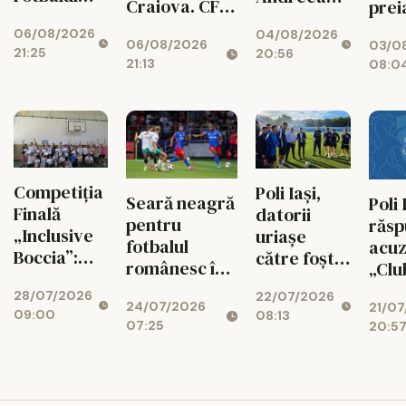
Craiova. CFR
prei
românesc,
Verdeș, cea
Cluij, distrusă
con
06/08/2026
04/08/2026
victima
mai bună!
06/08/2026
în Gruia!
03/0
clas
21:25
20:56
propriei
21:13
08:0
aroganțe
Competiția
Poli Iași,
Seară neagră
Poli 
Finală
datorii
pentru
răs
„Inclusive
uriașe
fotbalul
acuz
Boccia”:
către foștii
românesc în
„Clu
Dincolo de
jucători!
Conference
un p
28/07/2026
22/07/2026
limite, prin
Cine și cât
24/07/2026
League. FCSB
21/0
disp
09:00
08:13
sport și
are de
07:25
20:5
a pierdut
resc
voință!
încasat
dramatic,
isto
CFR și U Cluj
au obținut