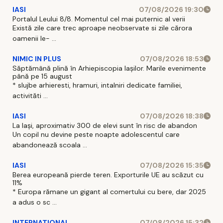
IASI
07/08/2026 19:30
Portalul Leului 8/8. Momentul cel mai puternic al verii
Există zile care trec aproape neobservate si zile cărora
oamenii le- ...
NIMIC IN PLUS
07/08/2026 18:53
Săptămână plină în Arhiepiscopia Iașilor. Marile evenimente
până pe 15 august
* slujbe arhieresti, hramuri, intalniri dedicate familiei,
activităti ...
IASI
07/08/2026 18:38
La Iași, aproximativ 300 de elevi sunt în risc de abandon
Un copil nu devine peste noapte adolescentul care
abandonează scoala ...
IASI
07/08/2026 15:35
Berea europeană pierde teren. Exporturile UE au scăzut cu
11%
* Europa rămane un gigant al comertului cu bere, dar 2025
a adus o sc ...
INTERNATIONAL
07/08/2026 15:32