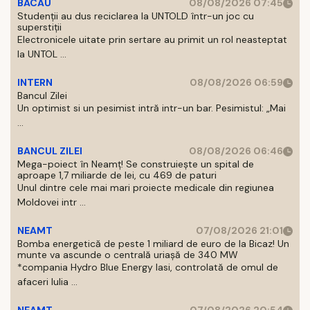
BACAU
08/08/2026 07:45
Studenții au dus reciclarea la UNTOLD într-un joc cu
superstiții
Electronicele uitate prin sertare au primit un rol neasteptat
la UNTOL ...
INTERN
08/08/2026 06:59
Bancul Zilei
Un optimist si un pesimist intră intr-un bar. Pesimistul: „Mai
...
BANCUL ZILEI
08/08/2026 06:46
Mega-poiect în Neamț! Se construiește un spital de
aproape 1,7 miliarde de lei, cu 469 de paturi
Unul dintre cele mai mari proiecte medicale din regiunea
Moldovei intr ...
NEAMT
07/08/2026 21:01
Bomba energetică de peste 1 miliard de euro de la Bicaz! Un
munte va ascunde o centrală uriașă de 340 MW
*compania Hydro Blue Energy Iasi, controlată de omul de
afaceri Iulia ...