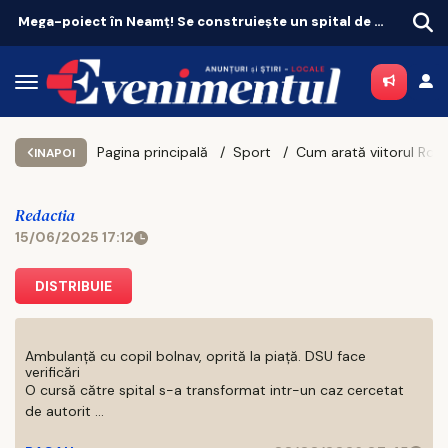
Mega-poiect în Neamț! Se construiește un spital de aproape 1,7 miliarde de lei, cu 469 de paturi
Pagina principală
Sport
Cum arată viitorul României U21 după EURO 2025! Pe cine ne bazăm pentru viitoarele preliminarii
INAPOI
Redactia
15/06/2025 17:12
DISTRIBUIE
Ambulanță cu copil bolnav, oprită la piață. DSU face
verificări
O cursă către spital s-a transformat intr-un caz cercetat
de autorit ...