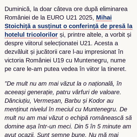
Duminică, la doar câteva ore după eliminarea
României de la EURO U21 2025,
Mihai
Stoichiță a susținut o conferință de presă la
hotelul tricolorilor
și, printre altele, a vorbit și
despre viitorul selecționatei U21. Acesta a
dezvăluit și jucătorii care l-au impresionat în
victoria României U19 cu Muntenegru, nume
pe care le-am putea vedea în viitor la tineret.
”De mult nu am mai văzut la o națională, în
aceeași generație, patru vârfuri de valoare.
Dănciuțiu, Vermeșan, Barbu și Kodor au
menținut nivelul în meciul cu Muntenegru. De
mult nu am mai văzut o echipă românească să
domine așa într-un meci. Din 5 în 5 minute am
avut ocazii. Sunt semne bune. Nu mă mai