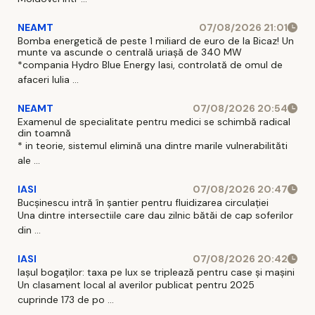
NEAMT
07/08/2026 21:01
Bomba energetică de peste 1 miliard de euro de la Bicaz! Un
munte va ascunde o centrală uriașă de 340 MW
*compania Hydro Blue Energy Iasi, controlată de omul de
afaceri Iulia ...
NEAMT
07/08/2026 20:54
Examenul de specialitate pentru medici se schimbă radical
din toamnă
* in teorie, sistemul elimină una dintre marile vulnerabilităti
ale ...
IASI
07/08/2026 20:47
Bucșinescu intră în șantier pentru fluidizarea circulației
Una dintre intersectiile care dau zilnic bătăi de cap soferilor
din ...
IASI
07/08/2026 20:42
Iașul bogaților: taxa pe lux se triplează pentru case și mașini
Un clasament local al averilor publicat pentru 2025
cuprinde 173 de po ...