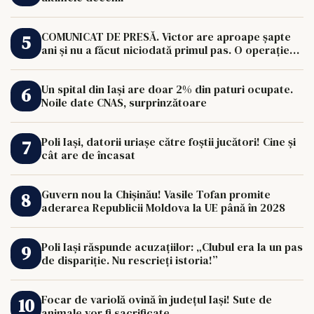
COMUNICAT DE PRESĂ. Victor are aproape șapte
ani și nu a făcut niciodată primul pas. O operație
de 33.000 de euro îi poate schimba viața.
Un spital din Iași are doar 2% din paturi ocupate.
Noile date CNAS, surprinzătoare
Poli Iași, datorii uriașe către foștii jucători! Cine și
cât are de încasat
Guvern nou la Chișinău! Vasile Tofan promite
aderarea Republicii Moldova la UE până în 2028
Poli Iași răspunde acuzațiilor: „Clubul era la un pas
de dispariție. Nu rescrieți istoria!”
Focar de variolă ovină în județul Iași! Sute de
animale vor fi sacrificate