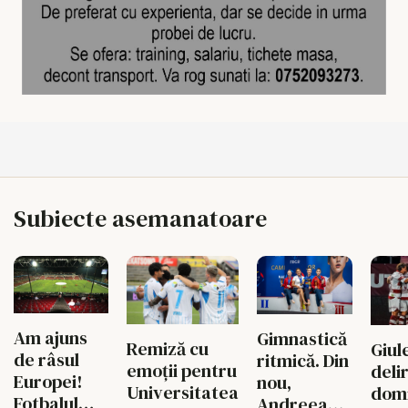
Subiecte asemanatoare
Am ajuns
Gimnastică
Remiză cu
Giule
de râsul
ritmică. Din
emoții pentru
deli
Europei!
nou,
Universitatea
domi
Fotbalul
Andreea