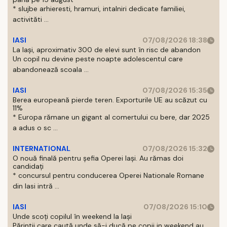
* slujbe arhieresti, hramuri, intalniri dedicate familiei,
activităti ...
IASI
07/08/2026 18:38
La Iași, aproximativ 300 de elevi sunt în risc de abandon
Un copil nu devine peste noapte adolescentul care
abandonează scoala ...
IASI
07/08/2026 15:35
Berea europeană pierde teren. Exporturile UE au scăzut cu
11%
* Europa rămane un gigant al comertului cu bere, dar 2025
a adus o sc ...
INTERNATIONAL
07/08/2026 15:32
O nouă finală pentru șefia Operei Iași. Au rămas doi
candidați
* concursul pentru conducerea Operei Nationale Romane
din Iasi intră ...
IASI
07/08/2026 15:10
Unde scoți copilul în weekend la Iași
Părintii care caută unde să-i ducă pe copii in weekend au