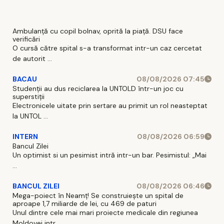
remize
Ambulanță cu copil bolnav, oprită la piață. DSU face
verificări
O cursă către spital s-a transformat intr-un caz cercetat
de autorit ...
BACAU
08/08/2026 07:45
Studenții au dus reciclarea la UNTOLD într-un joc cu
superstiții
Electronicele uitate prin sertare au primit un rol neasteptat
la UNTOL ...
INTERN
08/08/2026 06:59
Bancul Zilei
Un optimist si un pesimist intră intr-un bar. Pesimistul: „Mai
...
BANCUL ZILEI
08/08/2026 06:46
Mega-poiect în Neamț! Se construiește un spital de
aproape 1,7 miliarde de lei, cu 469 de paturi
Unul dintre cele mai mari proiecte medicale din regiunea
Moldovei intr ...