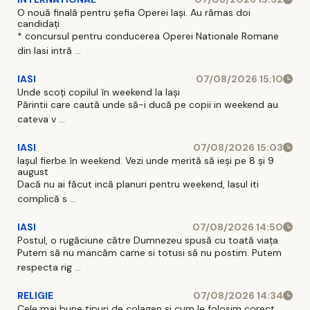
O nouă finală pentru șefia Operei Iași. Au rămas doi
candidați
* concursul pentru conducerea Operei Nationale Romane
din Iasi intră ...
IASI
07/08/2026 15:10
Unde scoți copilul în weekend la Iași
Părintii care caută unde să-i ducă pe copii in weekend au
cateva v ...
IASI
07/08/2026 15:03
Iașul fierbe în weekend. Vezi unde merită să ieși pe 8 și 9
august
Dacă nu ai făcut incă planuri pentru weekend, Iasul iti
complică s ...
IASI
07/08/2026 14:50
Postul, o rugăciune către Dumnezeu spusă cu toată viața
Putem să nu mancăm carne si totusi să nu postim. Putem
respecta rig ...
RELIGIE
07/08/2026 14:34
Cele mai bune tipuri de colagen și cum le folosim corect