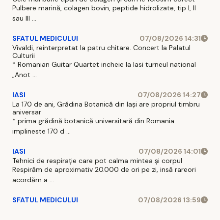
Pulbere marină, colagen bovin, peptide hidrolizate, tip I, II
sau III ...
SFATUL MEDICULUI
07/08/2026 14:31
Vivaldi, reinterpretat la patru chitare. Concert la Palatul
Culturii
* Romanian Guitar Quartet incheie la Iasi turneul national
„Anot ...
IASI
07/08/2026 14:27
La 170 de ani, Grădina Botanică din Iași are propriul timbru
aniversar
* prima grădină botanică universitară din Romania
implineste 170 d ...
IASI
07/08/2026 14:01
Tehnici de respirație care pot calma mintea și corpul
Respirăm de aproximativ 20.000 de ori pe zi, insă rareori
acordăm a ...
SFATUL MEDICULUI
07/08/2026 13:59