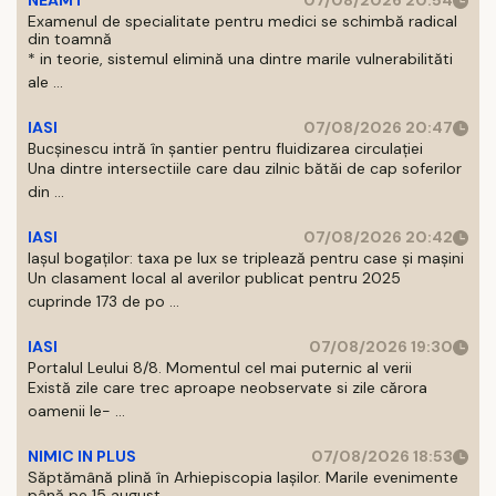
NEAMT
07/08/2026 20:54
Examenul de specialitate pentru medici se schimbă radical
din toamnă
* in teorie, sistemul elimină una dintre marile vulnerabilităti
ale ...
IASI
07/08/2026 20:47
Bucșinescu intră în șantier pentru fluidizarea circulației
Una dintre intersectiile care dau zilnic bătăi de cap soferilor
din ...
IASI
07/08/2026 20:42
Iașul bogaților: taxa pe lux se triplează pentru case și mașini
Un clasament local al averilor publicat pentru 2025
cuprinde 173 de po ...
IASI
07/08/2026 19:30
Portalul Leului 8/8. Momentul cel mai puternic al verii
Există zile care trec aproape neobservate si zile cărora
oamenii le- ...
NIMIC IN PLUS
07/08/2026 18:53
Săptămână plină în Arhiepiscopia Iașilor. Marile evenimente
până pe 15 august