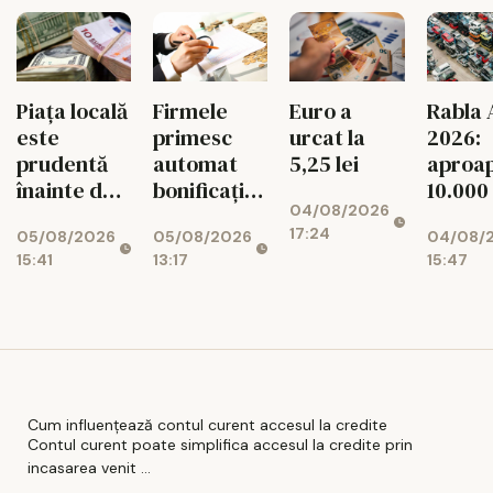
Piața locală
Firmele
Euro a
Rabla 
este
primesc
urcat la
2026:
prudentă
automat
5,25 lei
aproa
înainte de
bonificația
10.000
04/08/2026
decizia
de 3% la
dosar
17:24
05/08/2026
05/08/2026
04/08/
Moody's
impozit
aprob
15:41
13:17
15:47
Cum influențează contul curent accesul la credite
Contul curent poate simplifica accesul la credite prin
incasarea venit ...