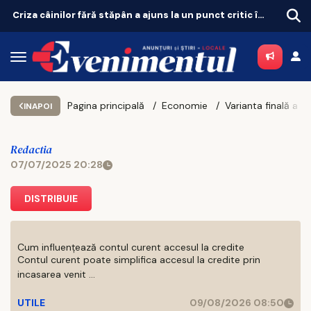
Criza câinilor fără stăpân a ajuns la un punct critic în județul Iași
Pagina principală
Economie
INAPOI
Redactia
07/07/2025 20:28
DISTRIBUIE
Cum influențează contul curent accesul la credite
Contul curent poate simplifica accesul la credite prin
incasarea venit ...
UTILE
09/08/2026 08:50