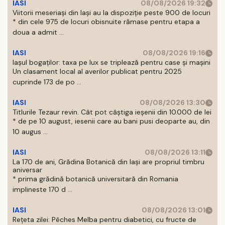
IASI
08/08/2026 19:32
Viitorii meseriași din Iași au la dispoziție peste 900 de locuri
* din cele 975 de locuri obisnuite rămase pentru etapa a
doua a admit ...
IASI
08/08/2026 19:16
Iașul bogaților: taxa pe lux se triplează pentru case și mașini
Un clasament local al averilor publicat pentru 2025
cuprinde 173 de po ...
IASI
08/08/2026 13:30
Titlurile Tezaur revin. Cât pot câștiga ieșenii din 10.000 de lei
* de pe 10 august, iesenii care au bani pusi deoparte au, din
10 augus ...
IASI
08/08/2026 13:11
La 170 de ani, Grădina Botanică din Iași are propriul timbru
aniversar
* prima grădină botanică universitară din Romania
implineste 170 d ...
IASI
08/08/2026 13:01
Rețeta zilei: Pêches Melba pentru diabetici, cu fructe de