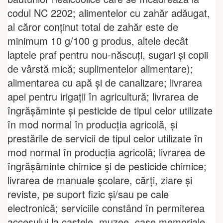
codul NC 2202; alimentelor cu zahăr adăugat,
al căror conţinut total de zahăr este de
minimum 10 g/100 g produs, altele decât
laptele praf pentru nou-născuţi, sugari şi copii
de vârstă mică; suplimentelor alimentare);
alimentarea cu apă şi de canalizare; livrarea
apei pentru irigaţii în agricultură; livrarea de
îngrăşăminte şi pesticide de tipul celor utilizate
în mod normal în producţia agricolă, şi
prestările de servicii de tipul celor utilizate în
mod normal în producţia agricolă; livrarea de
îngrăşăminte chimice şi de pesticide chimice;
livrarea de manuale şcolare, cărţi, ziare şi
reviste, pe suport fizic şi/sau pe cale
electronică; serviciile constând în permiterea
accesului la castele, muzee, case memoriale,