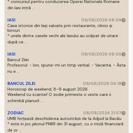
* concursul pentru conducerea Operei Nationale Romane
din Iasi intră ...
IASI
09/08/2026 08:09
Case istorice din Iași salvate prin restaurante, clinici și
birouri
* unele dintre casele vechi ale Iasului au scăpat de uitare
după ce ...
IASI
09/08/2026 08:05
Bancul Zilei
Profesorul: - Ion, spune-mi un timp verbal. - Vacanta. - Ăsta
nu e ...
BANCUL ZILEI
09/08/2026 06:19
Horoscop de weekend, 8–9 august 2026
Weekend cu scantei! O zodie primeste o veste care ii
schimbă planuril ...
ZODIAC
08/08/2026 21:57
UMB forțează deschiderea autostrăzii de la Adjud la Bacău
* este in joc jalonul PNRR din 31 august, cu o miză financiară
de or ...