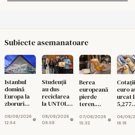
Subiecte asemanatoare
Istanbul
Studenții
Berea
Cotații
domină
au dus
europeană
euro a
Europa la
reciclarea
pierde
urcat 
zboruri
la UNTOLD
teren.
5,277
directe.
într-un joc
Exporturile
lei/eu
08/08/2026
08/08/2026
07/08/2026
06/08/
Unde e
cu
UE au
12:54
06:59
15:32
16:18
Bucureștiul
superstiții
scăzut cu
11%