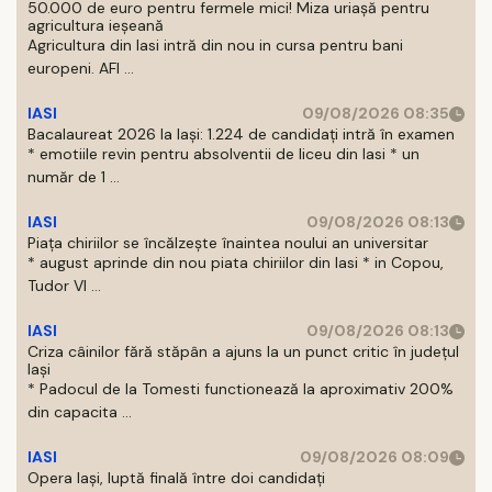
50.000 de euro pentru fermele mici! Miza uriașă pentru
agricultura ieșeană
Agricultura din Iasi intră din nou in cursa pentru bani
europeni. AFI ...
IASI
09/08/2026 08:35
Bacalaureat 2026 la Iași: 1.224 de candidați intră în examen
* emotiile revin pentru absolventii de liceu din Iasi * un
număr de 1 ...
IASI
09/08/2026 08:13
Piața chiriilor se încălzește înaintea noului an universitar
* august aprinde din nou piata chiriilor din Iasi * in Copou,
Tudor Vl ...
IASI
09/08/2026 08:13
Criza câinilor fără stăpân a ajuns la un punct critic în județul
Iași
* Padocul de la Tomesti functionează la aproximativ 200%
din capacita ...
IASI
09/08/2026 08:09
Opera Iași, luptă finală între doi candidați