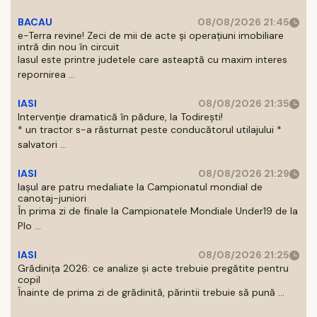
BACAU
08/08/2026 21:45
e-Terra revine! Zeci de mii de acte și operațiuni imobiliare
intră din nou în circuit
Iasul este printre judetele care asteaptă cu maxim interes
repornirea ...
IASI
08/08/2026 21:35
Intervenție dramatică în pădure, la Todirești!
* un tractor s-a răsturnat peste conducătorul utilajului *
salvatori ...
IASI
08/08/2026 21:29
Iaşul are patru medaliate la Campionatul mondial de
canotaj-juniori
În prima zi de finale la Campionatele Mondiale Under19 de la
Plo ...
IASI
08/08/2026 21:25
Grădinița 2026: ce analize și acte trebuie pregătite pentru
copil
Înainte de prima zi de grădinită, părintii trebuie să pună ...