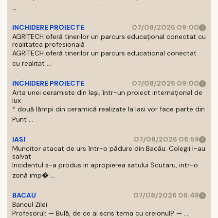
...
INCHIDERE PROIECTE
07/08/2026 09:00
AGRITECH oferă tinerilor un parcurs educațional conectat cu
realitatea profesională
AGRITECH oferă tinerilor un parcurs educational conectat
cu realitat ...
INCHIDERE PROIECTE
07/08/2026 09:00
Arta unei ceramiste din Iași, într-un proiect internațional de
lux
* două lămpi din ceramică realizate la Iasi vor face parte din
Punt ...
IASI
07/08/2026 06:59
Muncitor atacat de urs într-o pădure din Bacău. Colegii l-au
salvat
Incidentul s-a produs in apropierea satului Scutaru, intr-o
zonă imp� ...
BACAU
07/08/2026 06:48
Bancul Zilei
Profesorul: — Bulă, de ce ai scris tema cu creionul? — ...