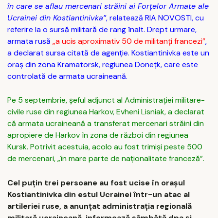
în care se aflau mercenari străini ai Forțelor Armate ale
Ucrainei din Kostiantinivka”
, relatează RIA NOVOSTI, cu
referire la o sursă militară de rang înalt. Drept urmare,
armata rusă
„a ucis aproximativ 50 de militanți francezi”
,
a declarat sursa citată de agenție. Kostiantinivka este un
oraș din zona Kramatorsk, regiunea Doneţk, care este
controlată de armata ucraineană.
Pe 5 septembrie, șeful adjunct al Administrației militare-
civile ruse din regiunea Harkov, Evheni Lisniak, a declarat
că armata ucraineană a transferat mercenari străini din
apropiere de Harkov în zona de război din regiunea
Kursk. Potrivit acestuia, acolo au fost trimiși peste 500
de mercenari, „în mare parte de naționalitate franceză”.
Cel puţin trei persoane au fost ucise în oraşul
Kostiantinivka din estul Ucrainei într-un atac al
artileriei ruse, a anunţat administraţia regională
militară ucraineană, informează sâmbătă dpa şi