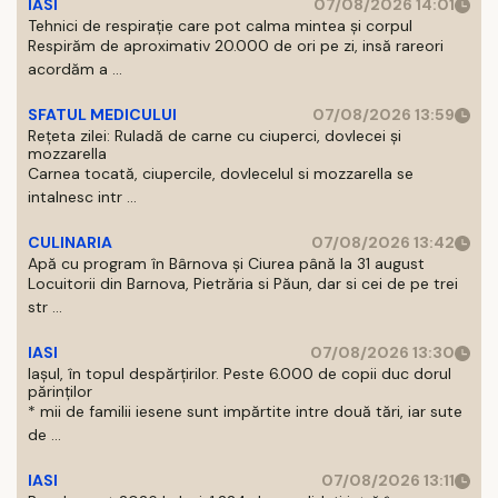
IASI
07/08/2026 14:01
Tehnici de respirație care pot calma mintea și corpul
Respirăm de aproximativ 20.000 de ori pe zi, insă rareori
acordăm a ...
SFATUL MEDICULUI
07/08/2026 13:59
Rețeta zilei: Ruladă de carne cu ciuperci, dovlecei și
mozzarella
Carnea tocată, ciupercile, dovlecelul si mozzarella se
intalnesc intr ...
CULINARIA
07/08/2026 13:42
Apă cu program în Bârnova și Ciurea până la 31 august
Locuitorii din Barnova, Pietrăria si Păun, dar si cei de pe trei
str ...
IASI
07/08/2026 13:30
Iașul, în topul despărțirilor. Peste 6.000 de copii duc dorul
părinților
* mii de familii iesene sunt impărtite intre două tări, iar sute
de ...
IASI
07/08/2026 13:11