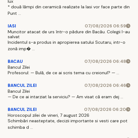
lux
* două lămpi din ceramică realizate la Iasi vor face parte din
Punt ...
IASI
07/08/2026 06:59
Muncitor atacat de urs într-o pădure din Bacău. Colegii l-au
salvat
Incidentul s-a produs in apropierea satului Scutaru, intr-o
zonă imp� ...
BACAU
07/08/2026 06:48
Bancul Zilei
Profesorul: — Bulă, de ce ai scris tema cu creionul? — ...
BANCUL ZILEI
07/08/2026 06:46
Bancul Zilei
— De ce ai intarziat la serviciu? — Am visat că eram dej ...
BANCUL ZILEI
07/08/2026 06:20
Horoscopul zilei de vineri, 7 august 2026
Schimbări neasteptate, decizii importante si vesti care pot
schimba d ...