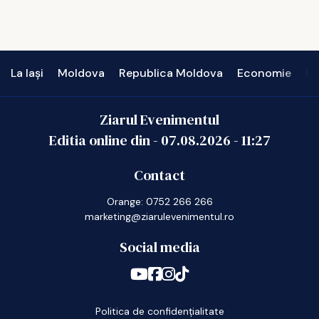
La Iași
Moldova
Republica Moldova
Economie
In
Ziarul Evenimentul
Editia online din -
07.08.2026
-
11:27
Contact
Orange: 0752 266 266
marketing@ziarulevenimentul.ro
Social media
Politica de confidențialitate