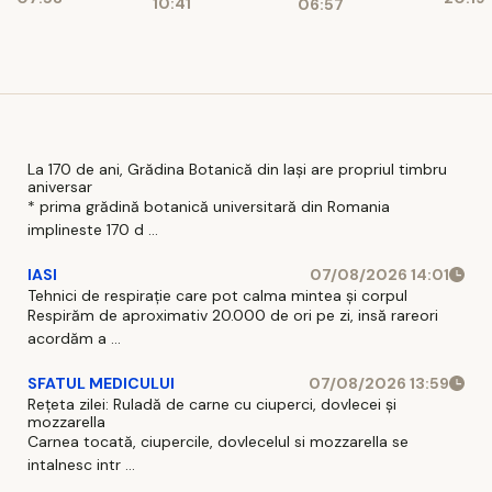
așteaptă
10:41
06:57
afectați de
financiare
pe șoferi și
blocajul
când vor
național
intra în
vigoare
La 170 de ani, Grădina Botanică din Iași are propriul timbru
aniversar
* prima grădină botanică universitară din Romania
implineste 170 d ...
IASI
07/08/2026 14:01
Tehnici de respirație care pot calma mintea și corpul
Respirăm de aproximativ 20.000 de ori pe zi, insă rareori
acordăm a ...
SFATUL MEDICULUI
07/08/2026 13:59
Rețeta zilei: Ruladă de carne cu ciuperci, dovlecei și
mozzarella
Carnea tocată, ciupercile, dovlecelul si mozzarella se
intalnesc intr ...