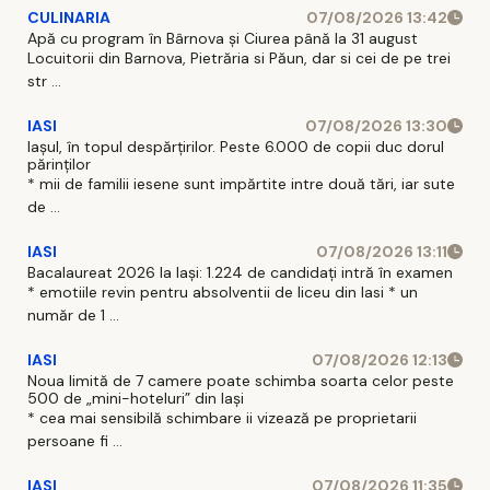
CULINARIA
07/08/2026 13:42
Apă cu program în Bârnova și Ciurea până la 31 august
Locuitorii din Barnova, Pietrăria si Păun, dar si cei de pe trei
str ...
IASI
07/08/2026 13:30
Iașul, în topul despărțirilor. Peste 6.000 de copii duc dorul
părinților
* mii de familii iesene sunt impărtite intre două tări, iar sute
de ...
IASI
07/08/2026 13:11
Bacalaureat 2026 la Iași: 1.224 de candidați intră în examen
* emotiile revin pentru absolventii de liceu din Iasi * un
număr de 1 ...
IASI
07/08/2026 12:13
Noua limită de 7 camere poate schimba soarta celor peste
500 de „mini-hoteluri” din Iași
* cea mai sensibilă schimbare ii vizează pe proprietarii
persoane fi ...
IASI
07/08/2026 11:35