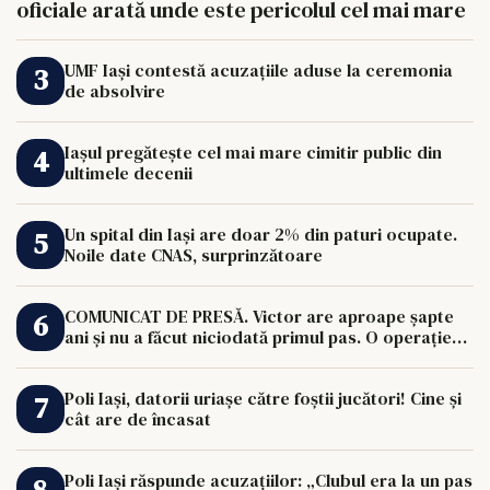
oficiale arată unde este pericolul cel mai mare
UMF Iași contestă acuzațiile aduse la ceremonia
de absolvire
Iașul pregătește cel mai mare cimitir public din
ultimele decenii
Un spital din Iași are doar 2% din paturi ocupate.
Noile date CNAS, surprinzătoare
COMUNICAT DE PRESĂ. Victor are aproape șapte
ani și nu a făcut niciodată primul pas. O operație
de 33.000 de euro îi poate schimba viața.
Poli Iași, datorii uriașe către foștii jucători! Cine și
cât are de încasat
Poli Iași răspunde acuzațiilor: „Clubul era la un pas