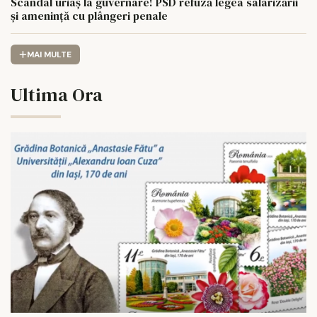
Scandal uriaș la guvernare! PSD refuză legea salarizării
și amenință cu plângeri penale
MAI MULTE
Ultima Ora