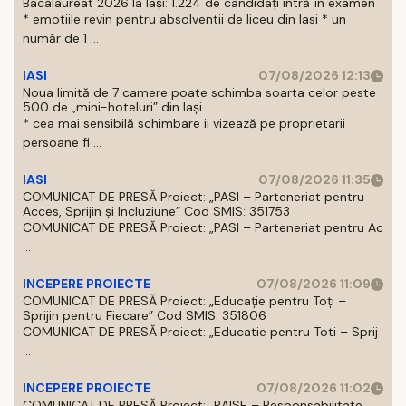
Bacalaureat 2026 la Iași: 1.224 de candidați intră în examen
* emotiile revin pentru absolventii de liceu din Iasi * un
număr de 1 ...
IASI
07/08/2026 12:13
Noua limită de 7 camere poate schimba soarta celor peste
500 de „mini-hoteluri” din Iași
* cea mai sensibilă schimbare ii vizează pe proprietarii
persoane fi ...
IASI
07/08/2026 11:35
COMUNICAT DE PRESĂ Proiect: „PASI – Parteneriat pentru
Acces, Sprijin și Incluziune” Cod SMIS: 351753
COMUNICAT DE PRESĂ Proiect: „PASI – Parteneriat pentru Ac
...
INCEPERE PROIECTE
07/08/2026 11:09
COMUNICAT DE PRESĂ Proiect: „Educație pentru Toți –
Sprijin pentru Fiecare” Cod SMIS: 351806
COMUNICAT DE PRESĂ Proiect: „Educatie pentru Toti – Sprij
...
INCEPERE PROIECTE
07/08/2026 11:02
COMUNICAT DE PRESĂ Proiect: „RAISE – Responsabilitate,