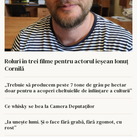
Roluri în trei filme pentru actorul ieşean Ionuţ
Cornilă
„Trebuie să producem peste 7 tone de grâu pe hectar
doar pentru a acoperi cheltuielile de înființare a culturii”
Ce whisky se bea la Camera Deputaților
„Ia unește lumi. Și o face fără grabă, fără zgomot, cu
rost”