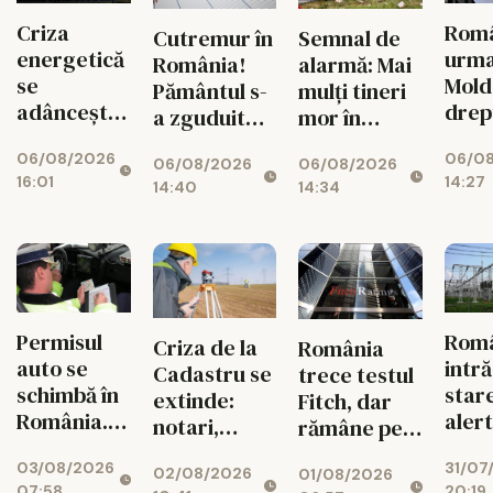
Criza
Româ
Cutremur în
Semnal de
energetică
urm
România!
alarmă: Mai
se
Mold
Pământul s-
mulți tineri
adâncește.
drep
a zguduit
mor în
Fabricile
și si
din nou în
accidente
06/08/2026
06/0
mari pot
feme
06/08/2026
06/08/2026
zona
rutiere
16:01
14:27
rămâne
14:40
14:34
seismică
decât din
fără
Vrancea
cauza
energie în
tuberculozei
orele de
și a
vârf
drogurilor
Permisul
Rom
Criza de la
România
auto se
intră
Cadastru se
trece testul
schimbă în
star
extinde:
Fitch, dar
România.
aler
notari,
rămâne pe
Ce reguli
ener
dezvoltatori
marginea
03/08/2026
31/07
noi îi
02/08/2026
01/08/2026
și bănci,
prăpastiei
07:58
20:19