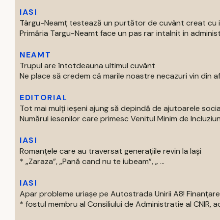
IASI
Târgu-Neamț testează un purtător de cuvânt creat cu int
Primăria Targu-Neamt face un pas rar intalnit in administr
NEAMT
Trupul are întotdeauna ultimul cuvânt
Ne place să credem că marile noastre necazuri vin din afar
EDITORIAL
Tot mai mulți ieșeni ajung să depindă de ajutoarele soc
Numărul iesenilor care primesc Venitul Minim de Incluziun
IASI
Romanțele care au traversat generațiile revin la Iași
* „Zaraza”, „Pană cand nu te iubeam”, „ ...
IASI
Apar probleme uriașe pe Autostrada Unirii A8! Finanțare
* fostul membru al Consiliului de Administratie al CNIR, acti