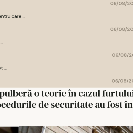
06/08/20
ntru care ...
06/08/20
..
06/08/2
 ...
06/08/20
lberă o teorie în cazul furtului
ocedurile de securitate au fost î