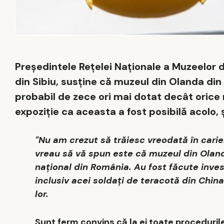
Preşedintele Reţelei Naţionale a Muzeelor
din Sibiu, susţine că muzeul din Olanda din
probabil de zece ori mai dotat decât orice
expoziţie ca aceasta a fost posibilă acolo, ş
"Nu am crezut să trăiesc vreodată în car
vreau să vă spun este că muzeul din Olan
naţional din România. Au fost făcute invest
inclusiv acei soldaţi de teracotă din China
lor.
Sunt ferm convins că la ei toate procedurile