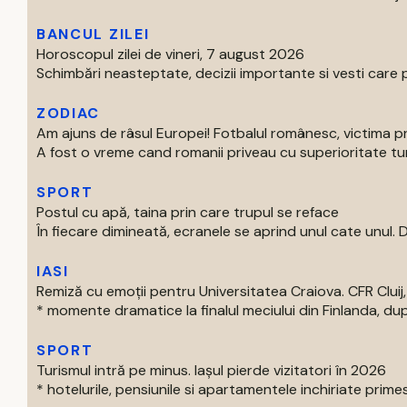
BANCUL ZILEI
Horoscopul zilei de vineri, 7 august 2026
Schimbări neasteptate, decizii importante si vesti care p
ZODIAC
Am ajuns de râsul Europei! Fotbalul românesc, victima p
A fost o vreme cand romanii priveau cu superioritate turur
SPORT
Postul cu apă, taina prin care trupul se reface
În fiecare dimineată, ecranele se aprind unul cate unul. Di
IASI
Remiză cu emoții pentru Universitatea Craiova. CFR Cluij, 
* momente dramatice la finalul meciului din Finlanda, dup
SPORT
Turismul intră pe minus. Iașul pierde vizitatori în 2026
* hotelurile, pensiunile si apartamentele inchiriate primes