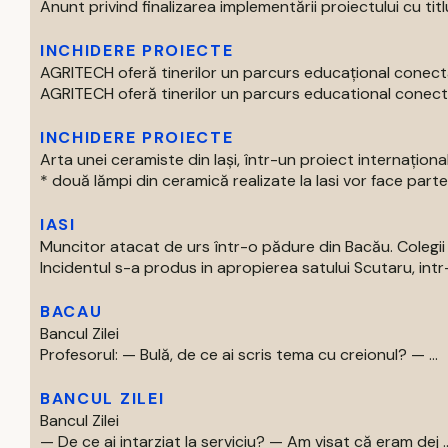
Anunt privind finalizarea implementării proiectului cu titlul 
INCHIDERE PROIECTE
AGRITECH oferă tinerilor un parcurs educațional conecta
AGRITECH oferă tinerilor un parcurs educational conectat
INCHIDERE PROIECTE
Arta unei ceramiste din Iași, într-un proiect internaționa
* două lămpi din ceramică realizate la Iasi vor face parte 
IASI
Muncitor atacat de urs într-o pădure din Bacău. Colegii 
Incidentul s-a produs in apropierea satului Scutaru, intr
BACAU
Bancul Zilei
Profesorul: — Bulă, de ce ai scris tema cu creionul? — ...
BANCUL ZILEI
Bancul Zilei
— De ce ai intarziat la serviciu? — Am visat că eram dej ..