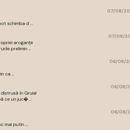
07/08/20
ot schimba d ...
07/08/20
ropriei aroganțe
ile prelimin ...
06/08/2
n ca ...
06/08/2
distrusă în Gruia!
ă ce un juc� ...
06/08/2
c mai putin ...