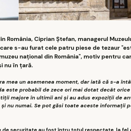
 din România, Ciprian Ştefan, managerul Muzeu
 care s-au furat cele patru piese de tezaur "es
 muzeu naţional din România", motiv pentru ca
i nu în ţară.
iera mea un asemenea moment, dar iată că s-a înt
da este probabil de zece ori mai dotat decât oric
iţii majore în ultimii ani şi au adus expoziţii de an
 şi nu numai. Se pot găsi toate aceste informaţii p
 de securitate au fost întru totul respectate, la fel