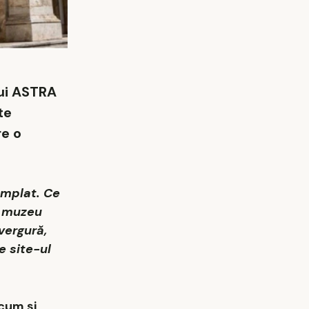
lui ASTRA
te
re o
âmplat. Ce
e muzeu
vergură,
e site-ul
 cum şi