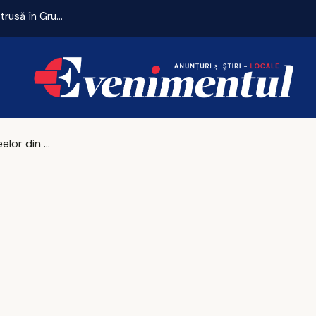
Remiză cu emoții pentru Universitatea Craiova. CFR Cluij, distrusă în Gruia!
Șeful muzeelor din România spulberă o teorie în cazul furtului: 'Sunt ferm convins că la ei toate procedurile de securitate au fost întru totul respectate'