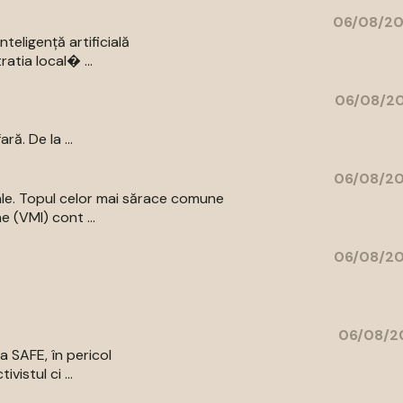
06/08/20
eligență artificială
atia local� ...
06/08/20
ă. De la ...
06/08/20
iale. Topul celor mai sărace comune
e (VMI) cont ...
06/08/20
06/08/20
a SAFE, în pericol
vistul ci ...