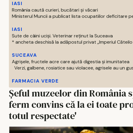
IASI
România caută curieri, bucătari și văcari
Ministerul Muncii a publicat lista ocupatiilor deficitare pe
IASI
Sute de câini uciși. Veterinar reținut la Suceava
* ancheta deschisă la adăpostul privat „Imperiul Căteilo .
SUCEAVA
Agrișele, fructele acre care ajută digestia și imunitatea
Verzi, galbene, rosiatice sau violacee, agrisele au un gust
FARMACIA VERDE
Șeful muzeelor din România spu
ferm convins că la ei toate pr
totul respectate'