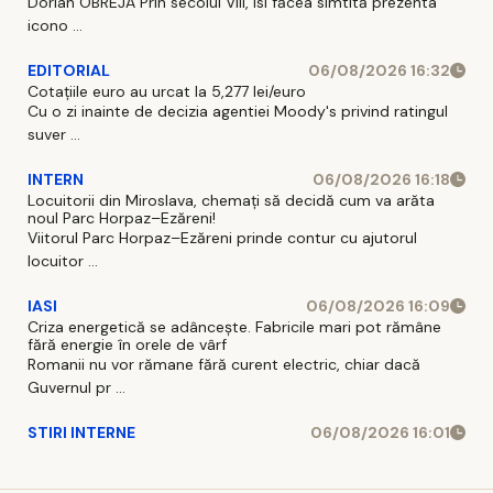
Dorian OBREJA Prin secolul VIII, isi făcea simtită prezenta
icono ...
EDITORIAL
06/08/2026 16:32
Cotațiile euro au urcat la 5,277 lei/euro
Cu o zi inainte de decizia agentiei Moody's privind ratingul
suver ...
INTERN
06/08/2026 16:18
Locuitorii din Miroslava, chemați să decidă cum va arăta
noul Parc Horpaz–Ezăreni!
Viitorul Parc Horpaz–Ezăreni prinde contur cu ajutorul
locuitor ...
IASI
06/08/2026 16:09
Criza energetică se adâncește. Fabricile mari pot rămâne
fără energie în orele de vârf
Romanii nu vor rămane fără curent electric, chiar dacă
Guvernul pr ...
STIRI INTERNE
06/08/2026 16:01