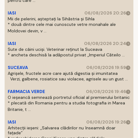
pentru care ...
IASI
06/08/2026 20:26
Mii de pelerini, așteptați la Sihăstria și Sihla
* două dintre cele mai cunoscute vetre monahale ale
Moldovei devin, v ...
IASI
06/08/2026 20:24
Sute de câini uciși. Veterinar reținut la Suceava
* ancheta deschisă la adăpostul privat „Imperiul Căteilo ...
SUCEAVA
06/08/2026 19:59
Agrișele, fructele acre care ajută digestia și imunitatea
Verzi, galbene, rosiatice sau violacee, agrisele au un gust ...
FARMACIA VERDE
06/08/2026 19:46
O ieșeancă semnează portretul oficial al premierului britanic
* plecată din Romania pentru a studia fotografia in Marea
Britanie, t ...
IASI
06/08/2026 19:26
Arhitecții ieșeni: „Salvarea clădirilor nu înseamnă doar
fațade”