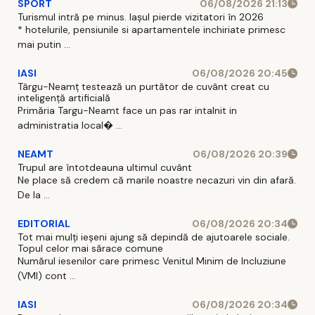
SPORT
06/08/2026 21:13
Turismul intră pe minus. Iașul pierde vizitatori în 2026
* hotelurile, pensiunile si apartamentele inchiriate primesc
mai putin ...
IASI
06/08/2026 20:45
Târgu-Neamț testează un purtător de cuvânt creat cu
inteligență artificială
Primăria Targu-Neamt face un pas rar intalnit in
administratia local� ...
NEAMT
06/08/2026 20:39
Trupul are întotdeauna ultimul cuvânt
Ne place să credem că marile noastre necazuri vin din afară.
De la ...
EDITORIAL
06/08/2026 20:34
Tot mai mulți ieșeni ajung să depindă de ajutoarele sociale.
Topul celor mai sărace comune
Numărul iesenilor care primesc Venitul Minim de Incluziune
(VMI) cont ...
IASI
06/08/2026 20:34