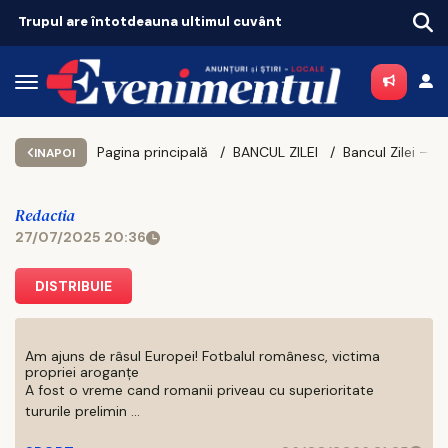
Trupul are întotdeauna ultimul cuvânt
Pagina principală
BANCUL ZILEI
INAPOI
Redactia
27/07/2025 20:36
DISTRIBUIE
Am ajuns de râsul Europei! Fotbalul românesc, victima
propriei aroganțe
A fost o vreme cand romanii priveau cu superioritate
tururile prelimin ...