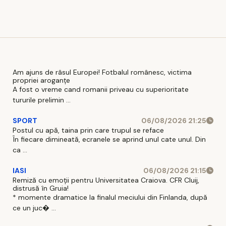
Am ajuns de râsul Europei! Fotbalul românesc, victima
propriei aroganțe
A fost o vreme cand romanii priveau cu superioritate
tururile prelimin ...
SPORT
06/08/2026 21:25
Postul cu apă, taina prin care trupul se reface
În fiecare dimineată, ecranele se aprind unul cate unul. Din
ca ...
IASI
06/08/2026 21:15
Remiză cu emoții pentru Universitatea Craiova. CFR Cluij,
distrusă în Gruia!
* momente dramatice la finalul meciului din Finlanda, după
ce un juc� ...