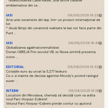
* redeschiderea Casei Kieser, una dintre clădirile
emblematice din ce ...
IASI
06/08/2026 19:23
Arta unei ceramiste din Iași, într-un proiect internațional de
lux
* două lămpi din ceramică realizate la Iasi vor face parte din
Punt ...
IASI
06/08/2026 18:41
Globalizarea agalmatoremafobiei
Dorian OBREJA Prin secolul VIII, isi făcea simtită prezenta
icono ...
EDITORIAL
06/08/2026 16:32
Cotațiile euro au urcat la 5,277 lei/euro
Cu o zi inainte de decizia agentiei Moody's privind ratingul
suver ...
INTERN
06/08/2026 16:18
Locuitorii din Miroslava, chemați să decidă cum va arăta
noul Parc Horpaz–Ezăreni!
Viitorul Parc Horpaz–Ezăreni prinde contur cu ajutorul