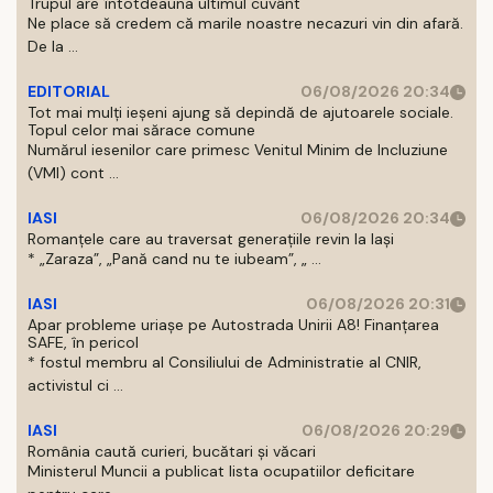
Trupul are întotdeauna ultimul cuvânt
Ne place să credem că marile noastre necazuri vin din afară.
De la ...
EDITORIAL
06/08/2026 20:34
Tot mai mulți ieșeni ajung să depindă de ajutoarele sociale.
Topul celor mai sărace comune
Numărul iesenilor care primesc Venitul Minim de Incluziune
(VMI) cont ...
IASI
06/08/2026 20:34
Romanțele care au traversat generațiile revin la Iași
* „Zaraza”, „Pană cand nu te iubeam”, „ ...
IASI
06/08/2026 20:31
Apar probleme uriașe pe Autostrada Unirii A8! Finanțarea
SAFE, în pericol
* fostul membru al Consiliului de Administratie al CNIR,
activistul ci ...
IASI
06/08/2026 20:29
România caută curieri, bucătari și văcari
Ministerul Muncii a publicat lista ocupatiilor deficitare