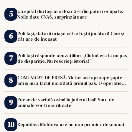
Un spital din Iași are doar 2% din paturi ocupate.
Noile date CNAS, surprinzătoare
Poli Iași, datorii uriașe către foștii jucători! Cine și
cât are de încasat
Poli Iași răspunde acuzațiilor: „Clubul era la un pas
de dispariție. Nu rescrieți istoria!”
COMUNICAT DE PRESĂ. Victor are aproape șapte
ani și nu a făcut niciodată primul pas. O operație
de 33.000 de euro îi poate schimba viața.
Focar de variolă ovină în județul Iași! Sute de
animale vor fi sacrificate
Republica Moldova are un nou premier desemnat