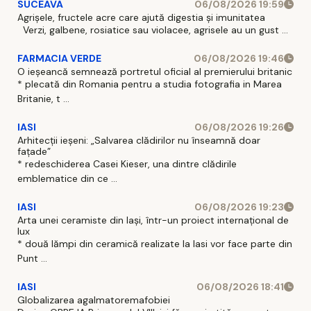
SUCEAVA
06/08/2026 19:59
Agrișele, fructele acre care ajută digestia și imunitatea
Verzi, galbene, rosiatice sau violacee, agrisele au un gust ...
FARMACIA VERDE
06/08/2026 19:46
O ieșeancă semnează portretul oficial al premierului britanic
* plecată din Romania pentru a studia fotografia in Marea
Britanie, t ...
IASI
06/08/2026 19:26
Arhitecții ieșeni: „Salvarea clădirilor nu înseamnă doar
fațade”
* redeschiderea Casei Kieser, una dintre clădirile
emblematice din ce ...
IASI
06/08/2026 19:23
Arta unei ceramiste din Iași, într-un proiect internațional de
lux
* două lămpi din ceramică realizate la Iasi vor face parte din
Punt ...
IASI
06/08/2026 18:41
Globalizarea agalmatoremafobiei