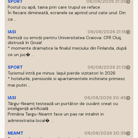
SPORT
06/08/2026 21:25
Postul cu apă, taina prin care trupul se reface
În fiecare dimineată, ecranele se aprind unul cate unul. Din
ca ...
IASI
06/08/2026 21:15
Remiză cu emoții pentru Universitatea Craiova. CFR Cluij,
distrusă în Gruia!
* momente dramatice la finalul meciului din Finlanda, după
ce un juc� ...
SPORT
06/08/2026 21:13
Turismul intră pe minus. Iașul pierde vizitatori în 2026
* hotelurile, pensiunile si apartamentele inchiriate primesc
mai putin ...
IASI
06/08/2026 20:45
Târgu-Neamț testează un purtător de cuvânt creat cu
inteligență artificială
Primăria Targu-Neamt face un pas rar intalnit in
administratia local� ...
NEAMT
06/08/2026 20:39