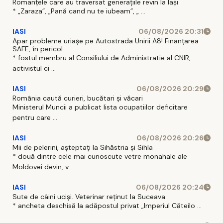
Romanțele care au traversat generațiile revin la Iași
* „Zaraza”, „Pană cand nu te iubeam”, „ ...
IASI
06/08/2026 20:31
Apar probleme uriașe pe Autostrada Unirii A8! Finanțarea
SAFE, în pericol
* fostul membru al Consiliului de Administratie al CNIR,
activistul ci ...
IASI
06/08/2026 20:29
România caută curieri, bucătari și văcari
Ministerul Muncii a publicat lista ocupatiilor deficitare
pentru care ...
IASI
06/08/2026 20:26
Mii de pelerini, așteptați la Sihăstria și Sihla
* două dintre cele mai cunoscute vetre monahale ale
Moldovei devin, v ...
IASI
06/08/2026 20:24
Sute de câini uciși. Veterinar reținut la Suceava
* ancheta deschisă la adăpostul privat „Imperiul Căteilo ...