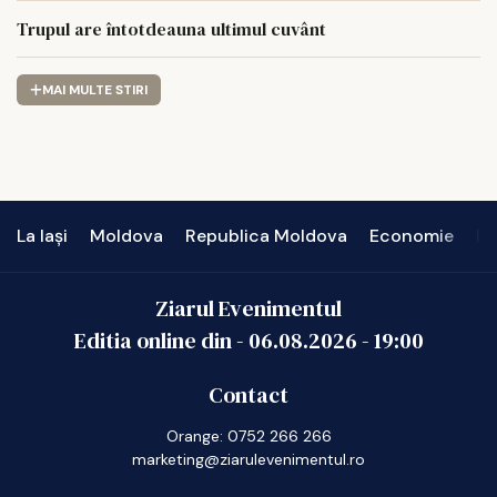
Trupul are întotdeauna ultimul cuvânt
MAI MULTE STIRI
La Iași
Moldova
Republica Moldova
Economie
In
Ziarul Evenimentul
Editia online din -
06.08.2026
-
19:00
Contact
Orange: 0752 266 266
marketing@ziarulevenimentul.ro