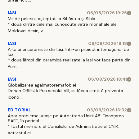
Britanie, t ...
IASI
06/08/2026 19:26
Mii de pelerini, așteptați la Sihăstria și Sihla
* două dintre cele mai cunoscute vetre monahale ale
Moldovei devin, v ...
IASI
06/08/2026 19:18
Arta unei ceramiste din Iași, într-un proiect internațional de
lux
* două lămpi din ceramică realizate la Iasi vor face parte din
Punt ...
IASI
06/08/2026 18:41
Globalizarea agalmatoremafobiei
Dorian OBREJA Prin secolul VIII, isi făcea simtită prezenta
icono ...
EDITORIAL
06/08/2026 16:32
Apar probleme uriașe pe Autostrada Unirii A8! Finanțarea
SAFE, în pericol
* fostul membru al Consiliului de Administratie al CNIR,
activistul ci ...