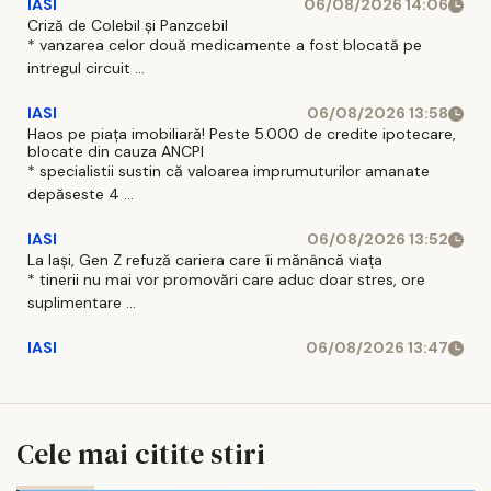
IASI
06/08/2026 14:06
Criză de Colebil și Panzcebil
* vanzarea celor două medicamente a fost blocată pe
intregul circuit ...
IASI
06/08/2026 13:58
Haos pe piața imobiliară! Peste 5.000 de credite ipotecare,
blocate din cauza ANCPI
* specialistii sustin că valoarea imprumuturilor amanate
depăseste 4 ...
IASI
06/08/2026 13:52
La Iași, Gen Z refuză cariera care îi mănâncă viața
* tinerii nu mai vor promovări care aduc doar stres, ore
suplimentare ...
IASI
06/08/2026 13:47
Cele mai citite stiri