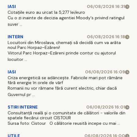
IASI
06/08/2026 16:31
Cotațiile euro au urcat la 5,277 lei/euro
Cu o zi inainte de decizia agentiei Moody's privind ratingul
suver ...
INTERN
06/08/2026 16:18
Locuitorii din Miroslava, chemați să decidă cum va arăta
noul Parc Horpaz–Ezăreni!
Viitorul Parc Horpaz–Ezăreni prinde contur cu ajutorul
locuitor ...
IASI
06/08/2026 16:09
Criza energetică se adâncește. Fabricile mari pot rămâne
fără energie în orele de vârf
Romanii nu vor rămane fără curent electric, chiar dacă
Guvernul pr ...
STIRI INTERNE
06/08/2026 16:01
Consultanță reală și o comunitate de călători - valorile din
spatele fiecărui circuit CISTOUR
Sursa foto: Cistour O călătorie reusită incepe cu mai ...
UTILE
06/08/2026 16:00