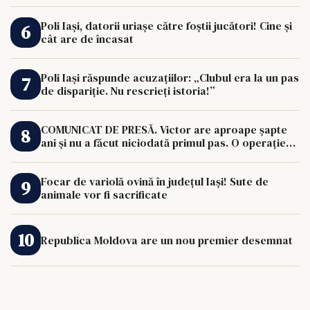
Poli Iași, datorii uriașe către foștii jucători! Cine și
cât are de încasat
Poli Iași răspunde acuzațiilor: „Clubul era la un pas
de dispariție. Nu rescrieți istoria!”
COMUNICAT DE PRESĂ. Victor are aproape șapte
ani și nu a făcut niciodată primul pas. O operație
de 33.000 de euro îi poate schimba viața.
Focar de variolă ovină în județul Iași! Sute de
animale vor fi sacrificate
Republica Moldova are un nou premier desemnat