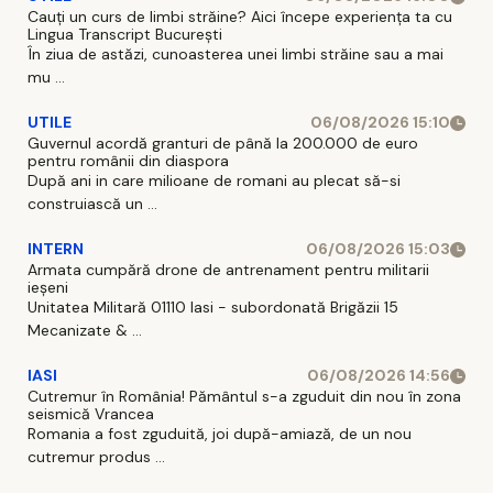
Cauți un curs de limbi străine? Aici începe experiența ta cu
Lingua Transcript București
În ziua de astăzi, cunoasterea unei limbi străine sau a mai
mu ...
UTILE
06/08/2026 15:10
Guvernul acordă granturi de până la 200.000 de euro
pentru românii din diaspora
După ani in care milioane de romani au plecat să-si
construiască un ...
INTERN
06/08/2026 15:03
Armata cumpără drone de antrenament pentru militarii
ieșeni
Unitatea Militară 01110 Iasi - subordonată Brigăzii 15
Mecanizate & ...
IASI
06/08/2026 14:56
Cutremur în România! Pământul s-a zguduit din nou în zona
seismică Vrancea
Romania a fost zguduită, joi după-amiază, de un nou
cutremur produs ...