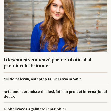
O ieșeancă semnează portretul oficial al
premierului britanic
Mii de pelerini, așteptați la Sihăstria și Sihla
Arta unei ceramiste din Iași, într-un proiect internațional
de lux
Globalizarea agalmatoremafobiei