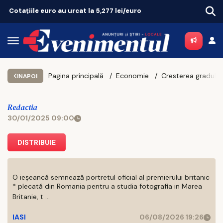
Pagina principală
Economie
INAPOI
Redactia
30/01/2025 09:00
DISTRIBUIE
O ieșeancă semnează portretul oficial al premierului britanic
* plecată din Romania pentru a studia fotografia in Marea
Britanie, t ...
IASI
06/08/2026 19:26