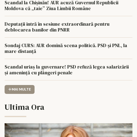
Scandal la Chișinău! AUR acuză Guvernul Republicii
Moldova că „taie” Ziua Limbii Române
Deputații intră în sesiune extraordinară pentru
deblocarea banilor din PNRR
Sondaj CURS: AUR domină scena politică. PSD și PNL, la
mare distanță
Scandal uriaș la guvernare! PSD refuză legea salarizării
și amenință cu plângeri penale
MAI MULTE
Ultima Ora