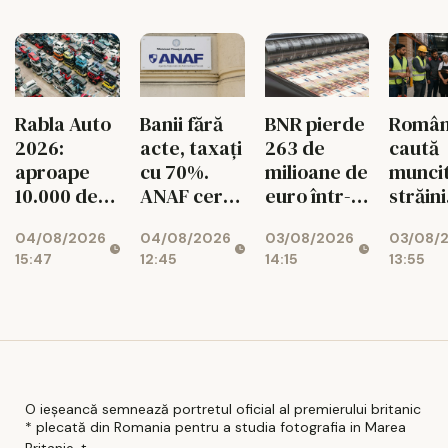
românii din
diaspora
BNR pierde
Român
Rabla Auto
Banii fără
263 de
caută
2026:
acte, taxați
milioane de
muncit
aproape
cu 70%.
euro într-o
străini
10.000 de
ANAF cere
singură
pentru
dosare
426
03/08/2026
03/08/
04/08/2026
04/08/2026
lună!
de mes
aprobate
milioane de
14:15
13:55
15:47
12:45
Rezervele
lei
valutare
ale
României
scad
O ieșeancă semnează portretul oficial al premierului britanic
* plecată din Romania pentru a studia fotografia in Marea