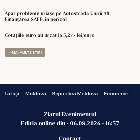
Apar probleme uriașe pe Autostrada Unirii A8!
Finanțarea SAFE, în pericol
Cotațiile euro au urcat la 5,277 lei/euro
MAI MULTE STIRI
La Iași
Moldova
Republica Moldova
Economie
In
Ziarul Evenimentul
Editia online din -
06.08.2026
-
16:57
Contact