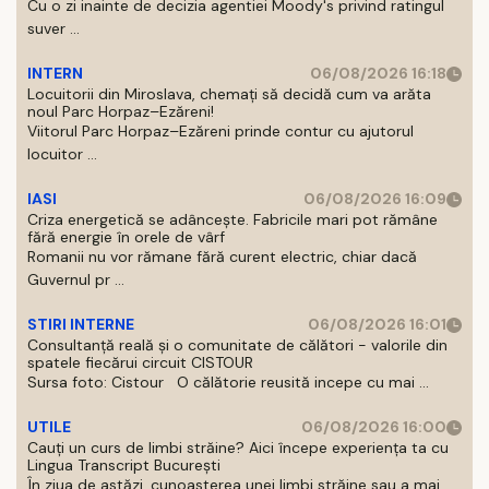
Cu o zi inainte de decizia agentiei Moody's privind ratingul
suver ...
INTERN
06/08/2026 16:18
Locuitorii din Miroslava, chemați să decidă cum va arăta
noul Parc Horpaz–Ezăreni!
Viitorul Parc Horpaz–Ezăreni prinde contur cu ajutorul
locuitor ...
IASI
06/08/2026 16:09
Criza energetică se adâncește. Fabricile mari pot rămâne
fără energie în orele de vârf
Romanii nu vor rămane fără curent electric, chiar dacă
Guvernul pr ...
STIRI INTERNE
06/08/2026 16:01
Consultanță reală și o comunitate de călători - valorile din
spatele fiecărui circuit CISTOUR
Sursa foto: Cistour O călătorie reusită incepe cu mai ...
UTILE
06/08/2026 16:00
Cauți un curs de limbi străine? Aici începe experiența ta cu
Lingua Transcript București
În ziua de astăzi, cunoasterea unei limbi străine sau a mai