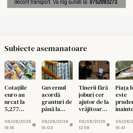
Subiecte asemanatoare
Tinerii fără
Piața l
Cotațiile
Guvernul
joburi cer
este
euro au
acordă
ajutor de la
prude
urcat la
granturi de
vrăjitoare
înaint
5,277
până la
pe Etsy
decizi
lei/euro
200.000 de
06/08/2026
05/08/
06/08/2026
06/08/2026
Moody
euro
12:59
15:41
16:18
15:03
pentru