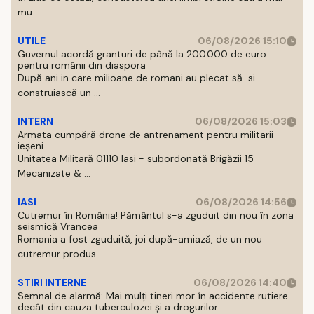
mu ...
UTILE
06/08/2026 15:10
Guvernul acordă granturi de până la 200.000 de euro
pentru românii din diaspora
După ani in care milioane de romani au plecat să-si
construiască un ...
INTERN
06/08/2026 15:03
Armata cumpără drone de antrenament pentru militarii
ieșeni
Unitatea Militară 01110 Iasi - subordonată Brigăzii 15
Mecanizate & ...
IASI
06/08/2026 14:56
Cutremur în România! Pământul s-a zguduit din nou în zona
seismică Vrancea
Romania a fost zguduită, joi după-amiază, de un nou
cutremur produs ...
STIRI INTERNE
06/08/2026 14:40
Semnal de alarmă: Mai mulți tineri mor în accidente rutiere
decât din cauza tuberculozei și a drogurilor