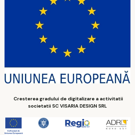
Cresterea gradului de digitalizare a activitatii
societatii SC VISARIA DESIGN SRL