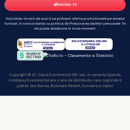
ÎNSCRIE-TE
Inscriindu-te esti de acord sa primesti oferte promotionale pe emailul
furnizat, in concordanta cu politica de Prelucrarea datelor personale. Te
vei putea dezabona in orice moment.
Copyright © SC Ziarul Evenimentul SRL Iasi. In varianta tiparita,
cotidianul Evenimentul are o arie de distributie care cuprinde 6
judete: Iasi, Bacau, Botosani, Neamt, Suceava si Vaslui