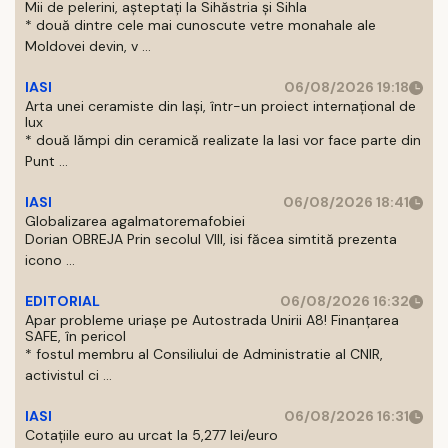
Mii de pelerini, așteptați la Sihăstria și Sihla
* două dintre cele mai cunoscute vetre monahale ale
Moldovei devin, v ...
IASI
06/08/2026 19:18
Arta unei ceramiste din Iași, într-un proiect internațional de
lux
* două lămpi din ceramică realizate la Iasi vor face parte din
Punt ...
IASI
06/08/2026 18:41
Globalizarea agalmatoremafobiei
Dorian OBREJA Prin secolul VIII, isi făcea simtită prezenta
icono ...
EDITORIAL
06/08/2026 16:32
Apar probleme uriașe pe Autostrada Unirii A8! Finanțarea
SAFE, în pericol
* fostul membru al Consiliului de Administratie al CNIR,
activistul ci ...
IASI
06/08/2026 16:31
Cotațiile euro au urcat la 5,277 lei/euro