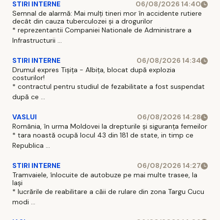
STIRI INTERNE
06/08/2026 14:40
Semnal de alarmă: Mai mulți tineri mor în accidente rutiere
decât din cauza tuberculozei și a drogurilor
* reprezentantii Companiei Nationale de Administrare a
Infrastructurii ...
STIRI INTERNE
06/08/2026 14:34
Drumul expres Tișița - Albița, blocat după explozia
costurilor!
* contractul pentru studiul de fezabilitate a fost suspendat
după ce ...
VASLUI
06/08/2026 14:28
România, în urma Moldovei la drepturile și siguranța femeilor
* tara noastă ocupă locul 43 din 181 de state, in timp ce
Republica ...
STIRI INTERNE
06/08/2026 14:27
Tramvaiele, înlocuite de autobuze pe mai multe trasee, la
Iași
* lucrările de reabilitare a căii de rulare din zona Targu Cucu
modi ...