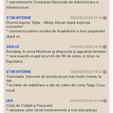
* reprezentantii Companiei Nationale de Administrare a
Infrastructurii ...
STIRI INTERNE
06/08/2026 14:34
Drumul expres Tișița - Albița, blocat după explozia
costurilor!
* contractul pentru studiul de fezabilitate a fost suspendat
după ce ...
VASLUI
06/08/2026 14:28
România, în urma Moldovei la drepturile și siguranța femeilor
* tara noastă ocupă locul 43 din 181 de state, in timp ce
Republica ...
STIRI INTERNE
06/08/2026 14:27
Tramvaiele, înlocuite de autobuze pe mai multe trasee, la
Iași
* lucrările de reabilitare a căii de rulare din zona Targu Cucu
modi ...
IASI
06/08/2026 14:06
Criză de Colebil și Panzcebil
* vanzarea celor două medicamente a fost blocată pe