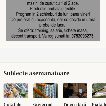
Subiecte asemanatoare
Tinerii fără
Piața l
Cotațiile
Guvernul