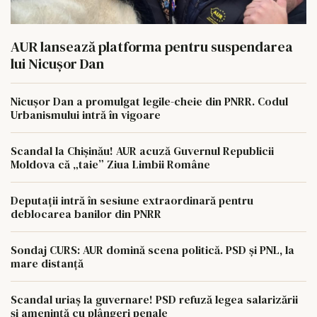
AUR lansează platforma pentru suspendarea
lui Nicușor Dan
Nicușor Dan a promulgat legile-cheie din PNRR. Codul
Urbanismului intră în vigoare
Scandal la Chișinău! AUR acuză Guvernul Republicii
Moldova că „taie” Ziua Limbii Române
Deputații intră în sesiune extraordinară pentru
deblocarea banilor din PNRR
Sondaj CURS: AUR domină scena politică. PSD și PNL, la
mare distanță
Scandal uriaș la guvernare! PSD refuză legea salarizării
și amenință cu plângeri penale