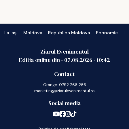
La Iași
Moldova
Republica Moldova
Economie
In
Ziarul Evenimentul
Editia online din -
07.08.2026
-
10:42
Contact
Orange: 0752 266 266
marketing@ziarulevenimentul.ro
Social media
Politica de confidențialitate