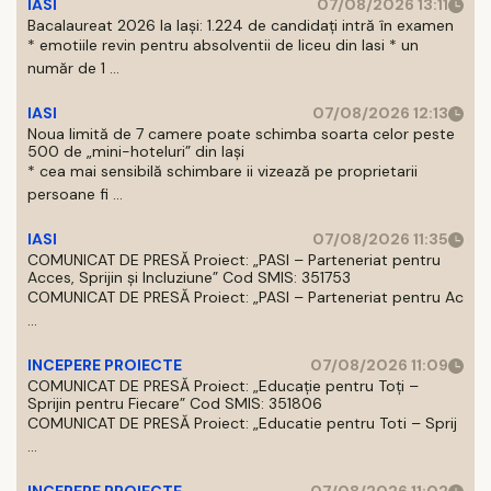
IASI
07/08/2026 13:11
Bacalaureat 2026 la Iași: 1.224 de candidați intră în examen
* emotiile revin pentru absolventii de liceu din Iasi * un
număr de 1 ...
IASI
07/08/2026 12:13
Noua limită de 7 camere poate schimba soarta celor peste
500 de „mini-hoteluri” din Iași
* cea mai sensibilă schimbare ii vizează pe proprietarii
persoane fi ...
IASI
07/08/2026 11:35
COMUNICAT DE PRESĂ Proiect: „PASI – Parteneriat pentru
Acces, Sprijin și Incluziune” Cod SMIS: 351753
COMUNICAT DE PRESĂ Proiect: „PASI – Parteneriat pentru Ac
...
INCEPERE PROIECTE
07/08/2026 11:09
COMUNICAT DE PRESĂ Proiect: „Educație pentru Toți –
Sprijin pentru Fiecare” Cod SMIS: 351806
COMUNICAT DE PRESĂ Proiect: „Educatie pentru Toti – Sprij
...