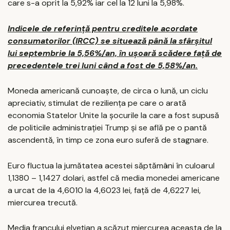
care s-a oprit la 5,92% iar cel la 12 luni la 5,98%.
Indicele de referinţă pentru creditele acordate
consumatorilor (IRCC) se situează până la sfârșitul
lui septembrie la 5,56%/an, în ușoară scădere față de
precedentele trei luni când a fost de 5,58%/an.
Moneda americană cunoaște, de circa o lună, un ciclu
apreciativ, stimulat de reziliența pe care o arată
economia Statelor Unite la șocurile la care a fost supusă
de politicile administrației Trump și se află pe o pantă
ascendentă, în timp ce zona euro suferă de stagnare.
Euro fluctua la jumătatea acestei săptămâni în culoarul
1,1380 – 1,1427 dolari, astfel că media monedei americane
a urcat de la 4,6010 la 4,6023 lei, față de 4,6227 lei,
miercurea trecută.
Media francului elvețian a scăzut miercurea aceasta de la