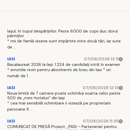
ale
României
scad
Iașul, în topul despărțirilor. Peste 6.000 de copii duc dorul
părinților
* mii de familii iesene sunt impărtite intre două tări, iar sute
de ...
IASI
07/08/2026 13:11
Bacalaureat 2026 la Iași: 1.224 de candidați intră în examen
* emotiile revin pentru absolventii de liceu din Iasi * un
număr de 1 ...
IASI
07/08/2026 12:13
Noua limită de 7 camere poate schimba soarta celor peste
500 de „mini-hoteluri” din Iași
* cea mai sensibilă schimbare ii vizează pe proprietarii
persoane fi ...
IASI
07/08/2026 11:35
COMUNICAT DE PRESĂ Proiect: „PASI – Parteneriat pentru