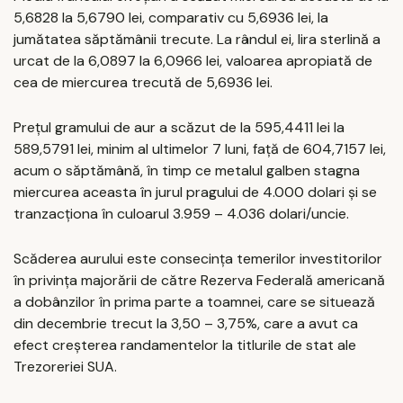
5,6828 la 5,6790 lei, comparativ cu 5,6936 lei, la
jumătatea săptămânii trecute. La rândul ei, lira sterlină a
urcat de la 6,0897 la 6,0966 lei, valoarea apropiată de
cea de miercurea trecută de 5,6936 lei.
Prețul gramului de aur a scăzut de la 595,4411 lei la
589,5791 lei, minim al ultimelor 7 luni, față de 604,7157 lei,
acum o săptămână, în timp ce metalul galben stagna
miercurea aceasta în jurul pragului de 4.000 dolari și se
tranzacționa în culoarul 3.959 – 4.036 dolari/uncie.
Scăderea aurului este consecința temerilor investitorilor
în privința majorării de către Rezerva Federală americană
a dobânzilor în prima parte a toamnei, care se situează
din decembrie trecut la 3,50 – 3,75%, care a avut ca
efect creșterea randamentelor la titlurile de stat ale
Trezoreriei SUA.