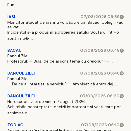
Punt ...
IASI
07/08/2026 06:59
Muncitor atacat de urs într-o pădure din Bacău. Colegii l-au
salvat
Incidentul s-a produs in apropierea satului Scutaru, intr-o
zonă imp� ...
BACAU
07/08/2026 06:48
Bancul Zilei
Profesorul: — Bulă, de ce ai scris tema cu creionul? — ...
BANCUL ZILEI
07/08/2026 06:46
Bancul Zilei
— De ce ai intarziat la serviciu? — Am visat că eram dej ...
BANCUL ZILEI
07/08/2026 06:20
Horoscopul zilei de vineri, 7 august 2026
Schimbări neasteptate, decizii importante si vesti care pot
schimba d ...
ZODIAC
07/08/2026 06:10
Am ajuns de râsul Europei! Fotbalul românesc, victima