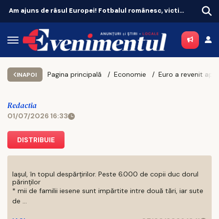
Am ajuns de râsul Europei! Fotbalul românesc, victima propriei aroganțe
Pagina principală
Economie
INAPOI
Redactia
01/07/2026 16:33
DISTRIBUIE
Iașul, în topul despărțirilor. Peste 6.000 de copii duc dorul
părinților
* mii de familii iesene sunt impărtite intre două tări, iar sute
de ...