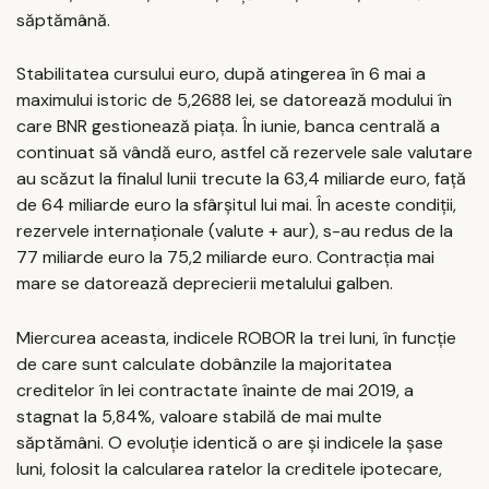
săptămână.
Stabilitatea cursului euro, după atingerea în 6 mai a
maximului istoric de 5,2688 lei, se datorează modului în
care BNR gestionează piața. În iunie, banca centrală a
continuat să vândă euro, astfel că rezervele sale valutare
au scăzut la finalul lunii trecute la 63,4 miliarde euro, față
de 64 miliarde euro la sfârșitul lui mai. În aceste condiții,
rezervele internaţionale (valute + aur), s-au redus de la
77 miliarde euro la 75,2 miliarde euro. Contracția mai
mare se datorează deprecierii metalului galben.
Miercurea aceasta, indicele ROBOR la trei luni, în funcţie
de care sunt calculate dobânzile la majoritatea
creditelor în lei contractate înainte de mai 2019, a
stagnat la 5,84%, valoare stabilă de mai multe
săptămâni. O evoluție identică o are și indicele la șase
luni, folosit la calcularea ratelor la creditele ipotecare,