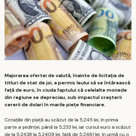
Majorarea ofertei de valută, înainte de licitația de
titluri de stat de joi, a permis leului să se întărească
față de euro, în ciuda faptului că celelalte monede
din regiune se depreciau, sub impactul creșterii
cererii de dolari în marile piețe financiare.
Cotațiile din piață au scăzut de la 5,245 lei, în prima
parte a ședinței, până la 5,233 lei, iar cursul euro a scăzut
de la 5,2438 la 5,2409 lei, față de 5,2461 lei, în urmă cu o