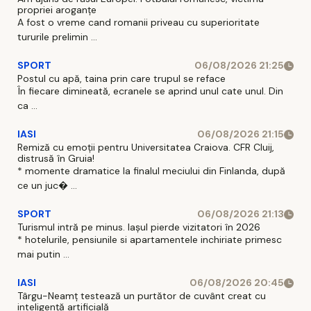
propriei aroganțe
A fost o vreme cand romanii priveau cu superioritate
tururile prelimin ...
SPORT
06/08/2026 21:25
Postul cu apă, taina prin care trupul se reface
În fiecare dimineată, ecranele se aprind unul cate unul. Din
ca ...
IASI
06/08/2026 21:15
Remiză cu emoții pentru Universitatea Craiova. CFR Cluij,
distrusă în Gruia!
* momente dramatice la finalul meciului din Finlanda, după
ce un juc� ...
SPORT
06/08/2026 21:13
Turismul intră pe minus. Iașul pierde vizitatori în 2026
* hotelurile, pensiunile si apartamentele inchiriate primesc
mai putin ...
IASI
06/08/2026 20:45
Târgu-Neamț testează un purtător de cuvânt creat cu
inteligență artificială