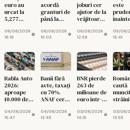
joburi cer
este
euro au
acordă
ajutor de la
prude
urcat la
granturi de
vrăjitoare
înaint
5,277
până la
pe Etsy
decizi
lei/euro
200.000 de
06/08/2026
05/08/
06/08/2026
06/08/2026
Moody
euro
12:59
15:41
16:18
15:03
pentru
românii din
diaspora
BNR pierde
Român
Rabla Auto
Banii fără
263 de
caută
2026:
acte, taxați
milioane de
muncit
aproape
cu 70%.
euro într-o
străini
10.000 de
ANAF cere
singură
pentru
dosare
426
03/08/2026
03/08/
04/08/2026
04/08/2026
lună!
de mes
aprobate
milioane de
14:15
13:55
15:47
12:45
Rezervele
lei
valutare