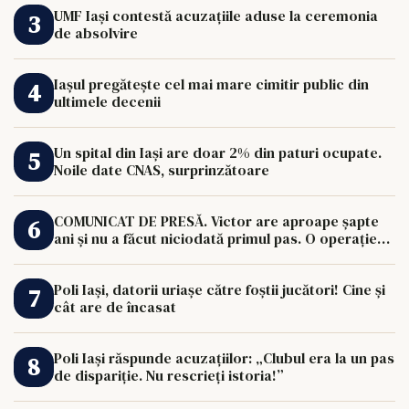
UMF Iași contestă acuzațiile aduse la ceremonia
de absolvire
Iașul pregătește cel mai mare cimitir public din
ultimele decenii
Un spital din Iași are doar 2% din paturi ocupate.
Noile date CNAS, surprinzătoare
COMUNICAT DE PRESĂ. Victor are aproape șapte
ani și nu a făcut niciodată primul pas. O operație
de 33.000 de euro îi poate schimba viața.
Poli Iași, datorii uriașe către foștii jucători! Cine și
cât are de încasat
Poli Iași răspunde acuzațiilor: „Clubul era la un pas
de dispariție. Nu rescrieți istoria!”