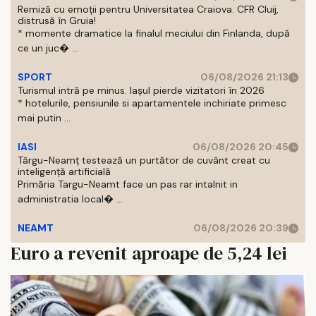
Remiză cu emoții pentru Universitatea Craiova. CFR Cluij,
distrusă în Gruia!
* momente dramatice la finalul meciului din Finlanda, după
ce un juc� ...
SPORT
06/08/2026 21:13
Turismul intră pe minus. Iașul pierde vizitatori în 2026
* hotelurile, pensiunile si apartamentele inchiriate primesc
mai putin ...
IASI
06/08/2026 20:45
Târgu-Neamț testează un purtător de cuvânt creat cu
inteligență artificială
Primăria Targu-Neamt face un pas rar intalnit in
administratia local� ...
NEAMT
06/08/2026 20:39
Euro a revenit aproape de 5,24 lei