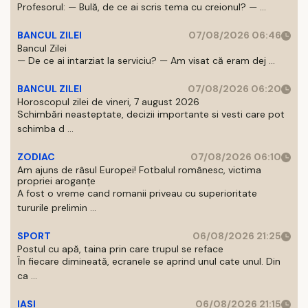
Profesorul: — Bulă, de ce ai scris tema cu creionul? — ...
BANCUL ZILEI
07/08/2026 06:46
Bancul Zilei
— De ce ai intarziat la serviciu? — Am visat că eram dej ...
BANCUL ZILEI
07/08/2026 06:20
Horoscopul zilei de vineri, 7 august 2026
Schimbări neasteptate, decizii importante si vesti care pot
schimba d ...
ZODIAC
07/08/2026 06:10
Am ajuns de râsul Europei! Fotbalul românesc, victima
propriei aroganțe
A fost o vreme cand romanii priveau cu superioritate
tururile prelimin ...
SPORT
06/08/2026 21:25
Postul cu apă, taina prin care trupul se reface
În fiecare dimineată, ecranele se aprind unul cate unul. Din
ca ...
IASI
06/08/2026 21:15