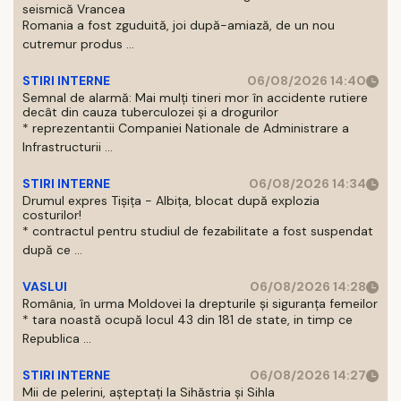
seismică Vrancea
Romania a fost zguduită, joi după-amiază, de un nou
cutremur produs ...
STIRI INTERNE
06/08/2026 14:40
Semnal de alarmă: Mai mulți tineri mor în accidente rutiere
decât din cauza tuberculozei și a drogurilor
* reprezentantii Companiei Nationale de Administrare a
Infrastructurii ...
STIRI INTERNE
06/08/2026 14:34
Drumul expres Tișița - Albița, blocat după explozia
costurilor!
* contractul pentru studiul de fezabilitate a fost suspendat
după ce ...
VASLUI
06/08/2026 14:28
România, în urma Moldovei la drepturile și siguranța femeilor
* tara noastă ocupă locul 43 din 181 de state, in timp ce
Republica ...
STIRI INTERNE
06/08/2026 14:27
Mii de pelerini, așteptați la Sihăstria și Sihla