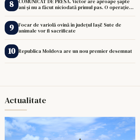
COMUNICAT DE PRESĂ. Victor are aproape șapte
ani și nu a făcut niciodată primul pas. O operație
de 33.000 de euro îi poate schimba viața.
Focar de variolă ovină în județul Iași! Sute de
animale vor fi sacrificate
Republica Moldova are un nou premier desemnat
Actualitate