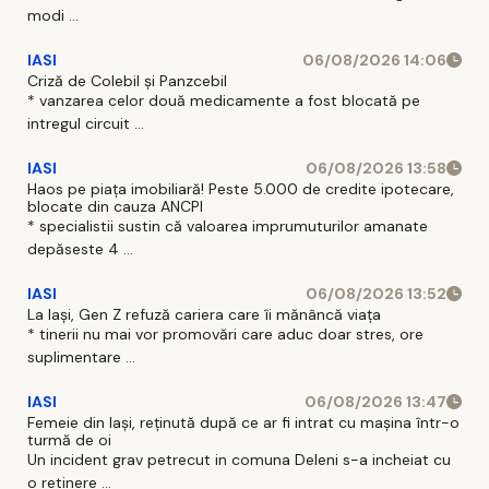
modi ...
IASI
06/08/2026 14:06
Criză de Colebil și Panzcebil
* vanzarea celor două medicamente a fost blocată pe
intregul circuit ...
IASI
06/08/2026 13:58
Haos pe piața imobiliară! Peste 5.000 de credite ipotecare,
blocate din cauza ANCPI
* specialistii sustin că valoarea imprumuturilor amanate
depăseste 4 ...
IASI
06/08/2026 13:52
La Iași, Gen Z refuză cariera care îi mănâncă viața
* tinerii nu mai vor promovări care aduc doar stres, ore
suplimentare ...
IASI
06/08/2026 13:47
Femeie din Iași, reținută după ce ar fi intrat cu mașina într-o
turmă de oi
Un incident grav petrecut in comuna Deleni s-a incheiat cu
o retinere ...