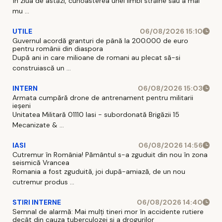
În ziua de astăzi, cunoasterea unei limbi străine sau a mai
mu ...
UTILE
06/08/2026 15:10
Guvernul acordă granturi de până la 200.000 de euro
pentru românii din diaspora
După ani in care milioane de romani au plecat să-si
construiască un ...
INTERN
06/08/2026 15:03
Armata cumpără drone de antrenament pentru militarii
ieșeni
Unitatea Militară 01110 Iasi - subordonată Brigăzii 15
Mecanizate & ...
IASI
06/08/2026 14:56
Cutremur în România! Pământul s-a zguduit din nou în zona
seismică Vrancea
Romania a fost zguduită, joi după-amiază, de un nou
cutremur produs ...
STIRI INTERNE
06/08/2026 14:40
Semnal de alarmă: Mai mulți tineri mor în accidente rutiere
decât din cauza tuberculozei și a drogurilor