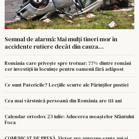
Semnal de alarmă: Mai mulți tineri mor în
accidente rutiere decât din cauza
tuberculozei și a drogurilor
România care privește spre trotuar: 77% dintre români
cer investiții în locuințe pentru oamenii fără adăpost
Ce sunt Patericile? Lecțiile scurte ale Părinților pustiei
Cea mai vârstnică persoană din România are 111 ani
Calendar ortodox 23 iulie: Aducerea moaștelor Sfântului
Foca
COMUNICAT DE PRESĂ. Victor are aproape șapte ani și