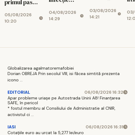
primul pas
faci epilare
apr
urinară
spre
03/08/2026
definitivă?
03/
con
04/08/2026
recurentă și
05/08/2026
reducerea
14:21
Află despre
12:
14:29
mo
ce poate
10:20
costurilor
Michelle
avea un rol
operaționale
Center
adjuvant
Globalizarea agalmatoremafobiei
Dorian OBREJA Prin secolul VIII, isi făcea simtită prezenta
icono ...
EDITORIAL
06/08/2026 16:32
Apar probleme uriașe pe Autostrada Unirii A8! Finanțarea
SAFE, în pericol
* fostul membru al Consiliului de Administratie al CNIR,
activistul ci ...
IASI
06/08/2026 16:31
Cotațiile euro au urcat la 5,277 lei/euro