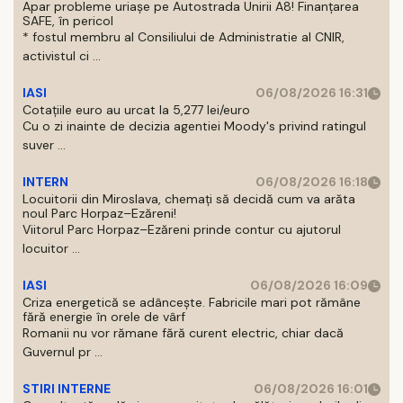
Apar probleme uriașe pe Autostrada Unirii A8! Finanțarea
SAFE, în pericol
* fostul membru al Consiliului de Administratie al CNIR,
activistul ci ...
IASI
06/08/2026 16:31
Cotațiile euro au urcat la 5,277 lei/euro
Cu o zi inainte de decizia agentiei Moody's privind ratingul
suver ...
INTERN
06/08/2026 16:18
Locuitorii din Miroslava, chemați să decidă cum va arăta
noul Parc Horpaz–Ezăreni!
Viitorul Parc Horpaz–Ezăreni prinde contur cu ajutorul
locuitor ...
IASI
06/08/2026 16:09
Criza energetică se adâncește. Fabricile mari pot rămâne
fără energie în orele de vârf
Romanii nu vor rămane fără curent electric, chiar dacă
Guvernul pr ...
STIRI INTERNE
06/08/2026 16:01