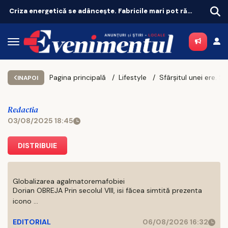
Guvernul acordă granturi de până la 200.000 de euro pentru românii din diaspora
Pagina principală
Lifestyle
INAPOI
Redactia
03/08/2025 18:45
DISTRIBUIE
Globalizarea agalmatoremafobiei
Dorian OBREJA Prin secolul VIII, isi făcea simtită prezenta
icono ...
EDITORIAL
06/08/2026 16:32