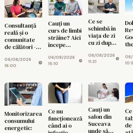
Ce se
Do
Cauți un
Consultanță
schimbă în
Re
curs de limbi
reală și o
viața de zi
Go
străine? Aici
comunitate
cu zi după
th
începe
de călători -
un implant
Mi
experiența
valorile din
06/08/2026
dentar
06/
Pan
06/08/2026
ta cu Lingua
06/08/2026
spatele
11:21
10:
15:10
Fix
Transcript
16:00
fiecărui
Br
București
circuit
Ma
CISTOUR
Wh
Do
Cauți un
Ce
Ce nu
Monitorizarea
salon din
tab
funcționează
consumului
Suceava
de
când ai o
energetic:
unde să
at
infecție