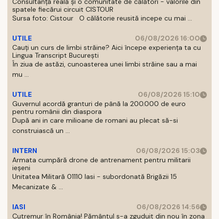
Consultanță reală și o comunitate de călători - valorile din
spatele fiecărui circuit CISTOUR
Sursa foto: Cistour O călătorie reusită incepe cu mai ...
UTILE
06/08/2026 16:00
Cauți un curs de limbi străine? Aici începe experiența ta cu
Lingua Transcript București
În ziua de astăzi, cunoasterea unei limbi străine sau a mai
mu ...
UTILE
06/08/2026 15:10
Guvernul acordă granturi de până la 200.000 de euro
pentru românii din diaspora
După ani in care milioane de romani au plecat să-si
construiască un ...
INTERN
06/08/2026 15:03
Armata cumpără drone de antrenament pentru militarii
ieșeni
Unitatea Militară 01110 Iasi - subordonată Brigăzii 15
Mecanizate & ...
IASI
06/08/2026 14:56
Cutremur în România! Pământul s-a zguduit din nou în zona