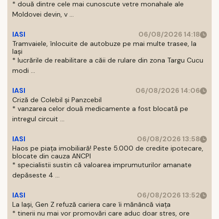
* două dintre cele mai cunoscute vetre monahale ale
Moldovei devin, v ...
IASI
06/08/2026 14:18
Tramvaiele, înlocuite de autobuze pe mai multe trasee, la
Iași
* lucrările de reabilitare a căii de rulare din zona Targu Cucu
modi ...
IASI
06/08/2026 14:06
Criză de Colebil și Panzcebil
* vanzarea celor două medicamente a fost blocată pe
intregul circuit ...
IASI
06/08/2026 13:58
Haos pe piața imobiliară! Peste 5.000 de credite ipotecare,
blocate din cauza ANCPI
* specialistii sustin că valoarea imprumuturilor amanate
depăseste 4 ...
IASI
06/08/2026 13:52
La Iași, Gen Z refuză cariera care îi mănâncă viața
* tinerii nu mai vor promovări care aduc doar stres, ore