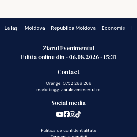
La Iași
Moldova
Republica Moldova
Economie
In
Ziarul Evenimentul
Editia online din -
06.08.2026
-
15:31
Contact
Orange: 0752 266 266
marketing@ziarulevenimentul.ro
Social media
Politica de confidențialitate
Termeni si conditii