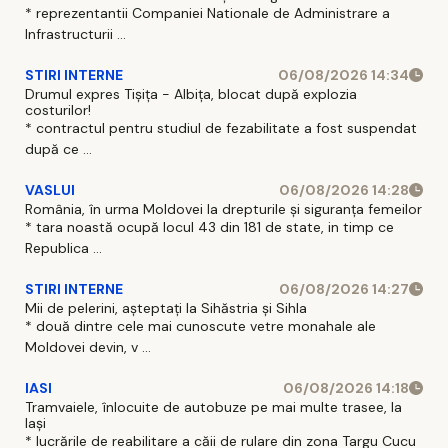
* reprezentantii Companiei Nationale de Administrare a
Infrastructurii ...
STIRI INTERNE
06/08/2026 14:34
Drumul expres Tișița - Albița, blocat după explozia
costurilor!
* contractul pentru studiul de fezabilitate a fost suspendat
după ce ...
VASLUI
06/08/2026 14:28
România, în urma Moldovei la drepturile și siguranța femeilor
* tara noastă ocupă locul 43 din 181 de state, in timp ce
Republica ...
STIRI INTERNE
06/08/2026 14:27
Mii de pelerini, așteptați la Sihăstria și Sihla
* două dintre cele mai cunoscute vetre monahale ale
Moldovei devin, v ...
IASI
06/08/2026 14:18
Tramvaiele, înlocuite de autobuze pe mai multe trasee, la
Iași
* lucrările de reabilitare a căii de rulare din zona Targu Cucu