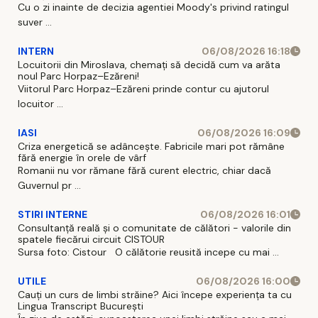
Cu o zi inainte de decizia agentiei Moody's privind ratingul
suver ...
INTERN
06/08/2026 16:18
Locuitorii din Miroslava, chemați să decidă cum va arăta
noul Parc Horpaz–Ezăreni!
Viitorul Parc Horpaz–Ezăreni prinde contur cu ajutorul
locuitor ...
IASI
06/08/2026 16:09
Criza energetică se adâncește. Fabricile mari pot rămâne
fără energie în orele de vârf
Romanii nu vor rămane fără curent electric, chiar dacă
Guvernul pr ...
STIRI INTERNE
06/08/2026 16:01
Consultanță reală și o comunitate de călători - valorile din
spatele fiecărui circuit CISTOUR
Sursa foto: Cistour O călătorie reusită incepe cu mai ...
UTILE
06/08/2026 16:00
Cauți un curs de limbi străine? Aici începe experiența ta cu
Lingua Transcript București