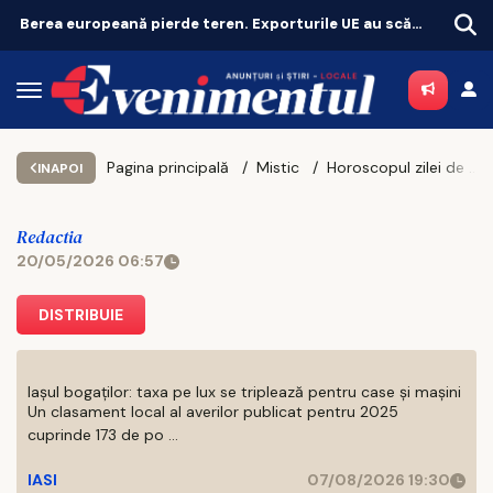
Berea europeană pierde teren. Exporturile UE au scăzut cu 11%
O nouă finală pentru șefia Operei Iași. Au rămas doi candidați
Pagina principală
Mistic
Horoscopul zilei de miercuri, 20 mai 2026
INAPOI
Redactia
20/05/2026 06:57
DISTRIBUIE
Iașul bogaților: taxa pe lux se triplează pentru case și mașini
Un clasament local al averilor publicat pentru 2025
cuprinde 173 de po ...
IASI
07/08/2026 19:30