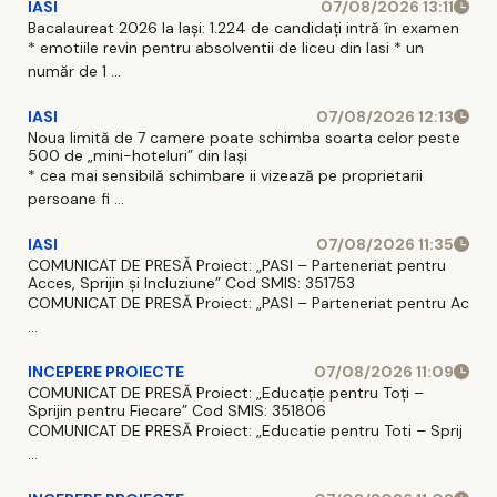
IASI
07/08/2026 13:11
Bacalaureat 2026 la Iași: 1.224 de candidați intră în examen
* emotiile revin pentru absolventii de liceu din Iasi * un
număr de 1 ...
IASI
07/08/2026 12:13
Noua limită de 7 camere poate schimba soarta celor peste
500 de „mini-hoteluri” din Iași
* cea mai sensibilă schimbare ii vizează pe proprietarii
persoane fi ...
IASI
07/08/2026 11:35
COMUNICAT DE PRESĂ Proiect: „PASI – Parteneriat pentru
Acces, Sprijin și Incluziune” Cod SMIS: 351753
COMUNICAT DE PRESĂ Proiect: „PASI – Parteneriat pentru Ac
...
INCEPERE PROIECTE
07/08/2026 11:09
COMUNICAT DE PRESĂ Proiect: „Educație pentru Toți –
Sprijin pentru Fiecare” Cod SMIS: 351806
COMUNICAT DE PRESĂ Proiect: „Educatie pentru Toti – Sprij
...