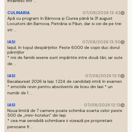
intalnesc intr ...
CULINARIA
07/08/2026 13:42
Apă cu program în Bârnova și Ciurea până la 31 august
Locuitorii din Barnova, Pietrăria si Păun, dar si cei de pe trei
str ...
IASI
07/08/2026 13:30
Iașul, în topul despărțirilor. Peste 6.000 de copii duc dorul
părinților
* mii de familii iesene sunt impărtite intre două tări, iar sute
de ...
IASI
07/08/2026 13:11
Bacalaureat 2026 la Iași: 1.224 de candidați intră în examen
* emotiile revin pentru absolventii de liceu din Iasi * un
număr de 1 ...
IASI
07/08/2026 12:13
Noua limită de 7 camere poate schimba soarta celor peste
500 de „mini-hoteluri” din Iași
* cea mai sensibilă schimbare ii vizează pe proprietarii
persoane fi ...