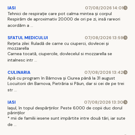
IASI
07/08/2026 14:01
Tehnici de respirație care pot calma mintea și corpul
Respirăm de aproximativ 20.000 de ori pe zi, insă rareori
acordăm a ...
SFATUL MEDICULUI
07/08/2026 13:59
Rețeta zilei: Ruladă de carne cu ciuperci, dovlecei și
mozzarella
Carnea tocată, ciupercile, dovlecelul si mozzarella se
intalnesc intr ...
CULINARIA
07/08/2026 13:42
Apă cu program în Bârnova și Ciurea până la 31 august
Locuitorii din Barnova, Pietrăria si Păun, dar si cei de pe trei
str ...
IASI
07/08/2026 13:30
Iașul, în topul despărțirilor. Peste 6.000 de copii duc dorul
părinților
* mii de familii iesene sunt impărtite intre două tări, iar sute
de ...