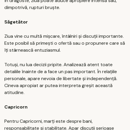
În dragoste, ziua poate aduce apropiere intensă sau,
dimpotrivă, rupturi bruște.
Săgetător
Ziua vine cu multă mișcare, întâlniri și discuții importante.
Este posibil să primești o ofertă sau o propunere care să
îți stârnească entuziasmul.
Totuși, nu lua decizii pripite. Analizează atent toate
detaliile înainte de a face un pas important. În relațiile
personale, apare nevoia de libertate și independență.
Cineva apropiat ar putea interpreta greșit această
atitudine.
Capricorn
Pentru Capricorni, marți este despre bani,
responsabilitate și stabilitate. Apar discuții serioase