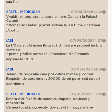
sau III ...
SFATUL MEDICULUI
07/08/2026 14:31
Vivaldi, reinterpretat la patru chitare. Concert la Palatul
Culturii
* Romanian Guitar Quartet incheie la Iasi turneul national
„Anot ...
IASI
07/08/2026 14:27
La 170 de ani, Grădina Botanică din Iași are propriul timbru
aniversar
* prima grădină botanică universitară din Romania
implineste 170 d ...
IASI
07/08/2026 14:01
Tehnici de respirație care pot calma mintea și corpul
Respirăm de aproximativ 20.000 de ori pe zi, insă rareori
acordăm a ...
SFATUL MEDICULUI
07/08/2026 13:59
Rețeta zilei: Ruladă de carne cu ciuperci, dovlecei și
mozzarella
Carnea tocată, ciupercile, dovlecelul si mozzarella se