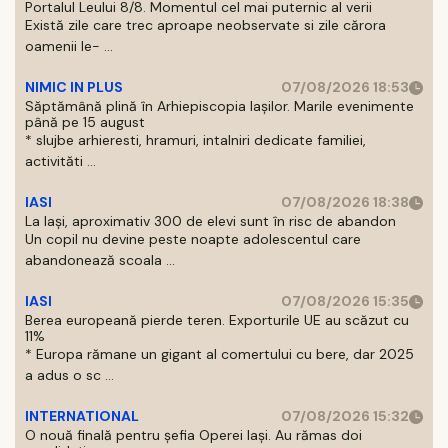
Portalul Leului 8/8. Momentul cel mai puternic al verii
Există zile care trec aproape neobservate si zile cărora
oamenii le- ...
NIMIC IN PLUS
07/08/2026 18:53
Săptămână plină în Arhiepiscopia Iașilor. Marile evenimente
până pe 15 august
* slujbe arhieresti, hramuri, intalniri dedicate familiei,
activităti ...
IASI
07/08/2026 18:38
La Iași, aproximativ 300 de elevi sunt în risc de abandon
Un copil nu devine peste noapte adolescentul care
abandonează scoala ...
IASI
07/08/2026 15:35
Berea europeană pierde teren. Exporturile UE au scăzut cu
11%
* Europa rămane un gigant al comertului cu bere, dar 2025
a adus o sc ...
INTERNATIONAL
07/08/2026 15:32
O nouă finală pentru șefia Operei Iași. Au rămas doi