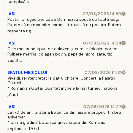
complică s ...
IASI
07/08/2026 14:50
Postul, o rugăciune către Dumnezeu spusă cu toată viața
Putem să nu mancăm carne si totusi să nu postim. Putem
respecta rig ...
IASI
07/08/2026 14:34
Cele mai bune tipuri de colagen și cum le folosim corect
Pulbere marină, colagen bovin, peptide hidrolizate, tip I, II
sau III ...
SFATUL MEDICULUI
07/08/2026 14:31
Vivaldi, reinterpretat la patru chitare. Concert la Palatul
Culturii
* Romanian Guitar Quartet incheie la Iasi turneul national
„Anot ...
IASI
07/08/2026 14:27
La 170 de ani, Grădina Botanică din Iași are propriul timbru
aniversar
* prima grădină botanică universitară din Romania
implineste 170 d ...