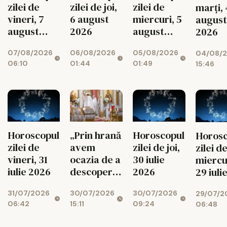
zilei de
zilei de joi,
zilei de
marți, 
vineri, 7
6 august
miercuri, 5
august
august
2026
august
2026
2026
2026
07/08/2026
06/08/2026
05/08/2026
04/08/
06:10
01:44
01:49
15:46
Horoscopul
„Prin hrană
Horoscopul
Horosc
zilei de
avem
zilei de joi,
zilei d
vineri, 31
ocazia de a
30 iulie
miercu
iulie 2026
descoperi
2026
29 iuli
legătura cu
2026
31/07/2026
30/07/2026
30/07/2026
29/07/2
Bunul
06:42
15:11
09:24
06:48
Dumnezeu”