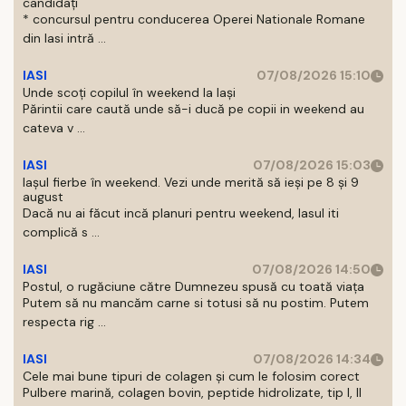
candidați
* concursul pentru conducerea Operei Nationale Romane
din Iasi intră ...
IASI
07/08/2026 15:10
Unde scoți copilul în weekend la Iași
Părintii care caută unde să-i ducă pe copii in weekend au
cateva v ...
IASI
07/08/2026 15:03
Iașul fierbe în weekend. Vezi unde merită să ieși pe 8 și 9
august
Dacă nu ai făcut incă planuri pentru weekend, Iasul iti
complică s ...
IASI
07/08/2026 14:50
Postul, o rugăciune către Dumnezeu spusă cu toată viața
Putem să nu mancăm carne si totusi să nu postim. Putem
respecta rig ...
IASI
07/08/2026 14:34
Cele mai bune tipuri de colagen și cum le folosim corect
Pulbere marină, colagen bovin, peptide hidrolizate, tip I, II