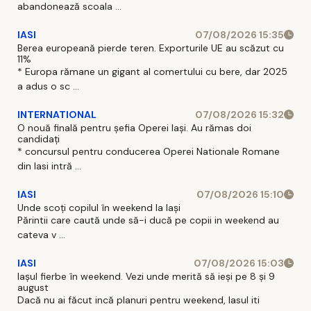
abandonează scoala ...
IASI
07/08/2026 15:35
Berea europeană pierde teren. Exporturile UE au scăzut cu
11%
* Europa rămane un gigant al comertului cu bere, dar 2025
a adus o sc ...
INTERNATIONAL
07/08/2026 15:32
O nouă finală pentru șefia Operei Iași. Au rămas doi
candidați
* concursul pentru conducerea Operei Nationale Romane
din Iasi intră ...
IASI
07/08/2026 15:10
Unde scoți copilul în weekend la Iași
Părintii care caută unde să-i ducă pe copii in weekend au
cateva v ...
IASI
07/08/2026 15:03
Iașul fierbe în weekend. Vezi unde merită să ieși pe 8 și 9
august
Dacă nu ai făcut incă planuri pentru weekend, Iasul iti