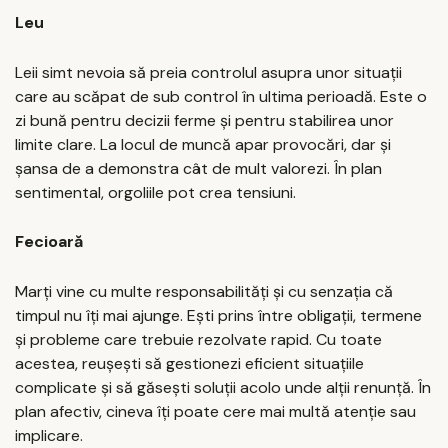
Leu
Leii simt nevoia să preia controlul asupra unor situații
care au scăpat de sub control în ultima perioadă. Este o
zi bună pentru decizii ferme și pentru stabilirea unor
limite clare. La locul de muncă apar provocări, dar și
șansa de a demonstra cât de mult valorezi. În plan
sentimental, orgoliile pot crea tensiuni.
Fecioară
Marți vine cu multe responsabilități și cu senzația că
timpul nu îți mai ajunge. Ești prins între obligații, termene
și probleme care trebuie rezolvate rapid. Cu toate
acestea, reușești să gestionezi eficient situațiile
complicate și să găsești soluții acolo unde alții renunță. În
plan afectiv, cineva îți poate cere mai multă atenție sau
implicare.