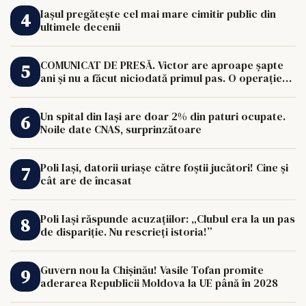
Iașul pregătește cel mai mare cimitir public din
ultimele decenii
COMUNICAT DE PRESĂ. Victor are aproape șapte
ani și nu a făcut niciodată primul pas. O operație
de 33.000 de euro îi poate schimba viața.
Un spital din Iași are doar 2% din paturi ocupate.
Noile date CNAS, surprinzătoare
Poli Iași, datorii uriașe către foștii jucători! Cine și
cât are de încasat
Poli Iași răspunde acuzațiilor: „Clubul era la un pas
de dispariție. Nu rescrieți istoria!”
Guvern nou la Chișinău! Vasile Tofan promite
aderarea Republicii Moldova la UE până în 2028