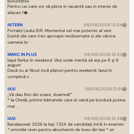
Bucureștiul
Pentru cei care vor să plece in vacantă sau in interes de
afaceri f� ...
INTERN
08/08/2026 12:54
Portalul Leului 8/8. Momentul cel mai puternic al verii
Există zile care trec aproape neobservate si zile cărora
oamenii le- ...
NIMIC IN PLUS
08/08/2026 12:53
Iașul fierbe în weekend. Vezi unde merită să ieși pe 8 și 9
august
Dacă nu ai făcut incă planuri pentru weekend, Iasul iti
complică s ...
IASI
08/08/2026 12:51
„Vă dau flori din soare, doamnă!”
* la Chirilă, printre bătranele care isi vand pe bordură putina
mar ...
IASI
08/08/2026 12:38
Bacalaureat 2026 la Iași: 1.224 de candidați intră în examen
* emotiile revin pentru absolventii de liceu din Iasi * un