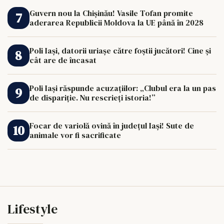
Guvern nou la Chișinău! Vasile Tofan promite
aderarea Republicii Moldova la UE până în 2028
Poli Iași, datorii uriașe către foștii jucători! Cine și
cât are de încasat
Poli Iași răspunde acuzațiilor: „Clubul era la un pas
de dispariție. Nu rescrieți istoria!”
Focar de variolă ovină în județul Iași! Sute de
animale vor fi sacrificate
Lifestyle