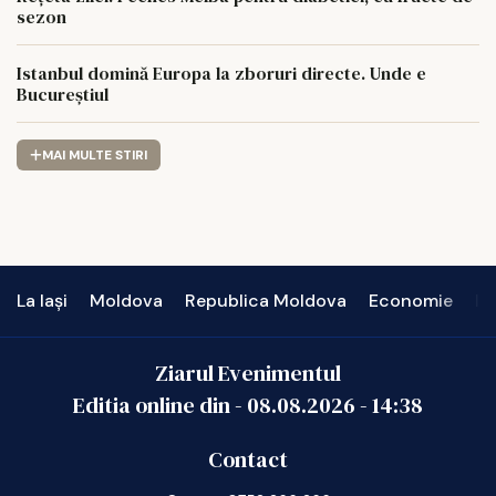
sezon
Istanbul domină Europa la zboruri directe. Unde e
Bucureștiul
MAI MULTE STIRI
La Iași
Moldova
Republica Moldova
Economie
In
Ziarul Evenimentul
Editia online din -
08.08.2026
-
14:38
Contact