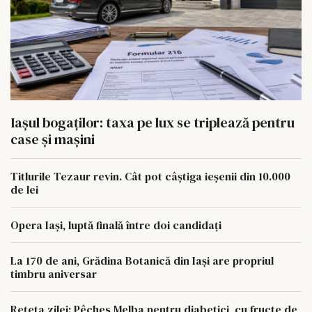
Iașul bogaților: taxa pe lux se triplează pentru
case și mașini
Titlurile Tezaur revin. Cât pot câștiga ieșenii din 10.000
de lei
Opera Iași, luptă finală între doi candidați
La 170 de ani, Grădina Botanică din Iași are propriul
timbru aniversar
Rețeta zilei: Pêches Melba pentru diabetici, cu fructe de