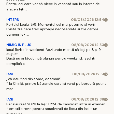
Pentru cei care vor să plece in vacantă sau in interes de
afaceri f� ...
INTERN
08/08/2026 12:54
Portalul Leului 8/8. Momentul cel mai puternic al verii
Există zile care trec aproape neobservate si zile cărora
oamenii le- ...
NIMIC IN PLUS
08/08/2026 12:53
Iașul fierbe în weekend. Vezi unde merită să ieși pe 8 și 9
august
Dacă nu ai făcut incă planuri pentru weekend, Iasul iti
complică s ...
IASI
08/08/2026 12:51
„Vă dau flori din soare, doamnă!”
* la Chirilă, printre bătranele care isi vand pe bordură putina
mar ...
IASI
08/08/2026 12:38
Bacalaureat 2026 la Iași: 1.224 de candidați intră în examen
* emotiile revin pentru absolventii de liceu din Iasi * un