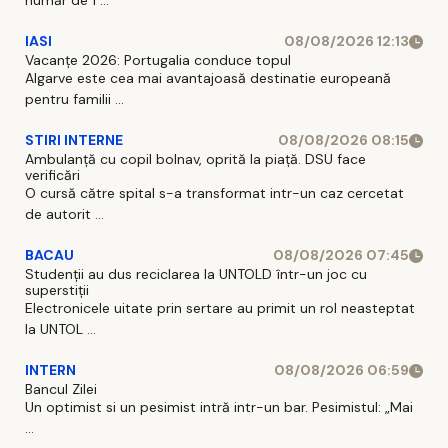
număr de 1 ...
IASI
08/08/2026 12:13
Vacanțe 2026: Portugalia conduce topul
Algarve este cea mai avantajoasă destinatie europeană
pentru familii ...
STIRI INTERNE
08/08/2026 08:15
Ambulanță cu copil bolnav, oprită la piață. DSU face
verificări
O cursă către spital s-a transformat intr-un caz cercetat
de autorit ...
BACAU
08/08/2026 07:45
Studenții au dus reciclarea la UNTOLD într-un joc cu
superstiții
Electronicele uitate prin sertare au primit un rol neasteptat
la UNTOL ...
INTERN
08/08/2026 06:59
Bancul Zilei
Un optimist si un pesimist intră intr-un bar. Pesimistul: „Mai
...