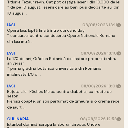
Titlurile Tezaur revin. Cât pot câștiga ieșenii din 10.000 de lei
* de pe 10 august, iesenii care au bani pusi deoparte au, din
10 augus ...
IASI
08/08/2026 13:11
Opera Iași, luptă finală între doi candidați
* concursul pentru conducerea Operei Nationale Romane
din Iasi intră ...
IASI
08/08/2026 13:10
La 170 de ani, Grădina Botanică din Iași are propriul timbru
aniversar
* prima grădină botanică universitară din Romania
implineste 170 d ...
IASI
08/08/2026 13:01
Rețeta zilei: Pêches Melba pentru diabetici, cu fructe de
sezon
Piersici coapte, un sos parfumat de zmeură si o cremă rece
de iaurt ...
CULINARIA
08/08/2026 12:58
Istanbul domină Europa la zboruri directe. Unde e