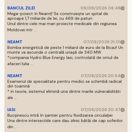
BANCUL ZILEI
08/08/2026 06:46
Mega-poiect în Neamț! Se construiește un spital de
aproape 1,7 miliarde de lei, cu 469 de paturi
Unul dintre cele mai mari proiecte medicale din regiunea
Moldovei intr ...
NEAMT
07/08/2026 21:01
Bomba energetică de peste 1 miliard de euro de la Bicaz! Un
munte va ascunde o centrală uriașă de 340 MW
*compania Hydro Blue Energy Iasi, controlată de omul de
afaceri Iulia ...
NEAMT
07/08/2026 20:54
Examenul de specialitate pentru medici se schimbă radical
din toamnă
* in teorie, sistemul elimină una dintre marile vulnerabilităti
ale ...
IASI
07/08/2026 20:47
Bucșinescu intră în șantier pentru fluidizarea circulației
Una dintre intersectiile care dau zilnic bătăi de cap soferilor
din ...