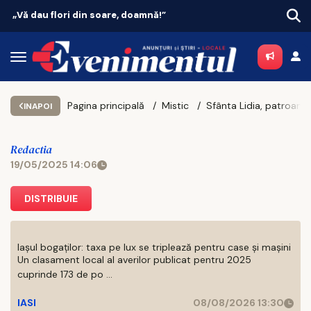
Vacanțe 2026: Portugalia conduce topul
Pagina principală
Mistic
Sfânta Lidia, patroana negustorilor. Prima femeie creștină a Europei și model de antreprenoriat etic
INAPOI
Redactia
19/05/2025 14:06
DISTRIBUIE
Iașul bogaților: taxa pe lux se triplează pentru case și mașini
Un clasament local al averilor publicat pentru 2025
cuprinde 173 de po ...
IASI
08/08/2026 13:30