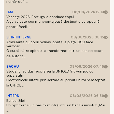
număr de 1 ...
IASI
08/08/2026 12:13
Vacanțe 2026: Portugalia conduce topul
Algarve este cea mai avantajoasă destinatie europeană
pentru familii ...
STIRI INTERNE
08/08/2026 08:15
Ambulanță cu copil bolnav, oprită la piață. DSU face
verificări
O cursă către spital s-a transformat intr-un caz cercetat
de autorit ...
BACAU
08/08/2026 07:45
Studenții au dus reciclarea la UNTOLD într-un joc cu
superstiții
Electronicele uitate prin sertare au primit un rol neasteptat
la UNTOL ...
INTERN
08/08/2026 06:59
Bancul Zilei
Un optimist si un pesimist intră intr-un bar. Pesimistul: „Mai
...