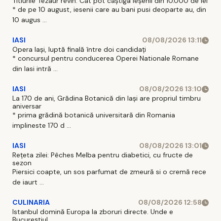
Titlurile Tezaur revin. Cât pot câștiga ieșenii din 10.000 de lei
* de pe 10 august, iesenii care au bani pusi deoparte au, din
10 augus ...
IASI
08/08/2026 13:11
Opera Iași, luptă finală între doi candidați
* concursul pentru conducerea Operei Nationale Romane
din Iasi intră ...
IASI
08/08/2026 13:10
La 170 de ani, Grădina Botanică din Iași are propriul timbru
aniversar
* prima grădină botanică universitară din Romania
implineste 170 d ...
IASI
08/08/2026 13:01
Rețeta zilei: Pêches Melba pentru diabetici, cu fructe de
sezon
Piersici coapte, un sos parfumat de zmeură si o cremă rece
de iaurt ...
CULINARIA
08/08/2026 12:58
Istanbul domină Europa la zboruri directe. Unde e
Bucureștiul