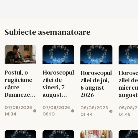
Subiecte asemanatoare
Postul, o
Horoscopul
Horoscopul
Horosc
rugăciune
zilei de
zilei de joi,
zilei de
către
vineri, 7
6 august
miercur
Dumnezeu
august
2026
august
spusă cu
2026
2026
07/08/2026
07/08/2026
06/08/2026
05/08/2
toată viața
14:34
06:10
01:44
01:49