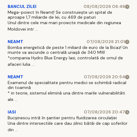
BANCUL ZILEI
08/08/2026 06:46
Mega-poiect în Neamț! Se construiește un spital de
aproape 1,7 miliarde de lei, cu 469 de paturi
Unul dintre cele mai mari proiecte medicale din regiunea
Moldovei intr ...
NEAMT
07/08/2026 21:01
Bomba energetică de peste 1 miliard de euro de la Bicaz! Un
munte va ascunde o centrală uriașă de 340 MW
*compania Hydro Blue Energy Iasi, controlată de omul de
afaceri Iulia ...
NEAMT
07/08/2026 20:54
Examenul de specialitate pentru medici se schimbă radical
din toamnă
* in teorie, sistemul elimină una dintre marile vulnerabilităti
ale ...
IASI
07/08/2026 20:47
Bucșinescu intră în șantier pentru fluidizarea circulației
Una dintre intersectiile care dau zilnic bătăi de cap soferilor
din ...