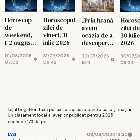
Horoscop
Horoscopul
„Prin hrană
Horosc
de
zilei de
avem
zilei de
weekend,
vineri, 31
ocazia de a
30 iulie
1-2 august
iulie 2026
descoperi
2026
2026
legătura cu
01/08/2026
31/07/2026
30/07/2026
30/07/2
Bunul
07:03
06:42
15:11
09:24
Dumnezeu”
Iașul bogaților: taxa pe lux se triplează pentru case și mașini
Un clasament local al averilor publicat pentru 2025
cuprinde 173 de po ...
IASI
08/08/2026 13:30