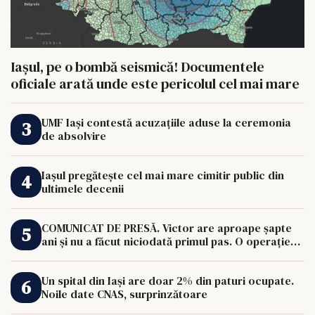
Iașul, pe o bombă seismică! Documentele
oficiale arată unde este pericolul cel mai mare
UMF Iași contestă acuzațiile aduse la ceremonia
de absolvire
Iașul pregătește cel mai mare cimitir public din
ultimele decenii
COMUNICAT DE PRESĂ. Victor are aproape șapte
ani și nu a făcut niciodată primul pas. O operație
de 33.000 de euro îi poate schimba viața.
Un spital din Iași are doar 2% din paturi ocupate.
Noile date CNAS, surprinzătoare