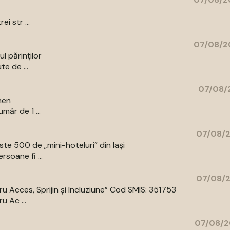
i str ...
07/08/2
l părinților
te de ...
07/08/2
men
măr de 1 ...
07/08/2
e 500 de „mini-hoteluri” din Iași
rsoane fi ...
07/08/2
 Acces, Sprijin și Incluziune” Cod SMIS: 351753
 Ac ...
07/08/2