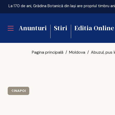
La 170 de ani, Grădina Botanică din Iași are propriul timbru an
Anunturi
Stiri
Editia Online
Pagina principală
Moldova
INAPOI