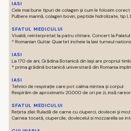
IASI
Cele mai bune tipuri de colagen și cum le folosim corect
Pulbere marină, colagen bovin, peptide hidrolizate, tip I, II s
SFATUL MEDICULUI
Vivaldi, reinterpretat la patru chitare. Concert la Palatul 
* Romanian Guitar Quartet incheie la Iasi turneul national
IASI
La 170 de ani, Grădina Botanică din Iași are propriul tim
* prima grădină botanică universitară din Romania impline
IASI
Tehnici de respirație care pot calma mintea și corpul
Respirăm de aproximativ 20.000 de ori pe zi, insă rareori
SFATUL MEDICULUI
Rețeta zilei: Ruladă de carne cu ciuperci, dovlecei și moz
Carnea tocată, ciupercile, dovlecelul si mozzarella se intal
CULINARIA