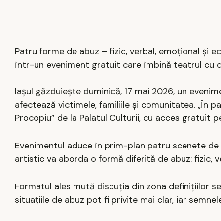
Patru forme de abuz – fizic, verbal, emoțional și eco
într-un eveniment gratuit care îmbină teatrul cu di
Iașul găzduiește duminică, 17 mai 2026, un evenime
afectează victimele, familiile și comunitatea. „În p
Procopiu” de la Palatul Culturii, cu acces gratuit p
Evenimentul aduce în prim-plan patru scenete de t
artistic va aborda o formă diferită de abuz: fizic, 
Formatul ales mută discuția din zona definițiilor se
situațiile de abuz pot fi privite mai clar, iar semn