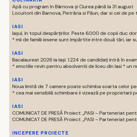
Apă cu program în Bârnova și Ciurea până la 31 august
Locuitorii din Barnova, Pietrăria si Păun, dar si cei de pe tre
IASI
Iașul, în topul despărțirilor. Peste 6.000 de copii duc doru
* mii de familii iesene sunt impărtite intre două tări, iar su
IASI
Bacalaureat 2026 la Iași: 1.224 de candidați intră în exa
* emotiile revin pentru absolventii de liceu din Iasi * un nu
IASI
Noua limită de 7 camere poate schimba soarta celor pest
* cea mai sensibilă schimbare ii vizează pe proprietarii pe
IASI
COMUNICAT DE PRESĂ Proiect: „PASI – Parteneriat pentru
COMUNICAT DE PRESĂ Proiect: „PASI – Parteneriat pentru
INCEPERE PROIECTE