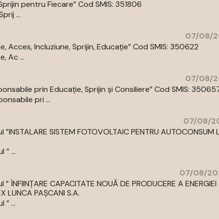
prijin pentru Fiecare” Cod SMIS: 351806
ij ...
07/08/2
 Acces, Incluziune, Sprijin, Educație” Cod SMIS: 350622
 Ac ...
07/08/2
abile prin Educație, Sprijin și Consiliere” Cod SMIS: 35065
sabile pri ...
07/08/20
cu titlul ”INSTALARE SISTEM FOTOVOLTAIC PENTRU AUTOCONSUM 
” ...
07/08/20
 titlul ” ÎNFIINȚARE CAPACITATE NOUĂ DE PRODUCERE A ENERGIEI
LUNCA PAȘCANI S.A.
” ...