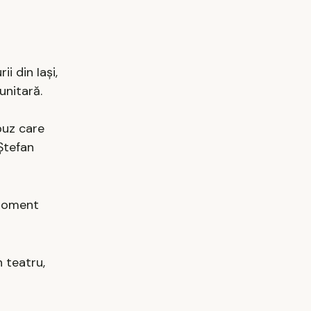
i din Iași,
unitară.
buz care
„Ștefan
 moment
n teatru,