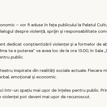
nomic – vor fi aduse în fața publicului la Palatul Culturi
alogul despre violență, sprijin și responsabilitate com
nt dedicat conștientizării violenței și a formelor de a
alma ta e puterea” va avea loc de la ora 13.00, în Sala 
entru public.
eatru inspirate din realități sociale actuale. Fiecare
verbal, emoțional și economic.
ci într-un spațiu mai ușor de înțeles pentru public. Pri
ele violenței pot deveni mai ușor de recunoscut.