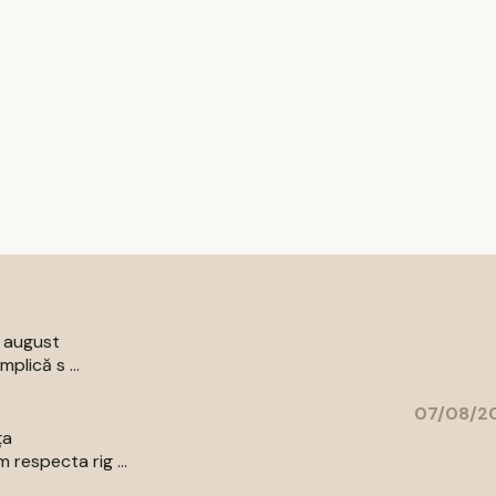
9 august
plică s ...
07/08/20
ța
respecta rig ...