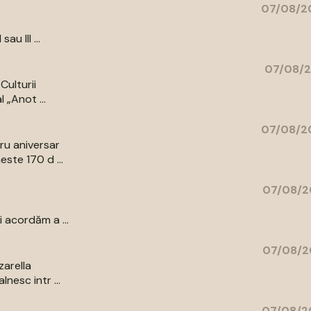
07/08/20
au III ...
07/08/2
Culturii
 „Anot ...
07/08/20
bru aniversar
ste 170 d ...
07/08/2
 acordăm a ...
07/08/2
zarella
nesc intr ...
07/08/2