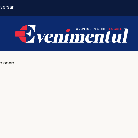
iversar
Tehnici de respirație care pot calma mintea și c
Abuzul, pus în scenă la Palatul Culturii din Iași