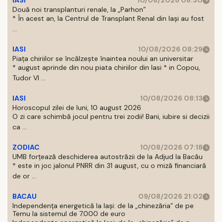
IASI
10/08/2026 08:30
Două noi transplanturi renale, la „Parhon”
* În acest an, la Centrul de Transplant Renal din Iaşi au fost
...
IASI
10/08/2026 08:29
Piața chiriilor se încălzește înaintea noului an universitar
* august aprinde din nou piata chiriilor din Iasi * in Copou,
Tudor Vl ...
IASI
10/08/2026 08:13
Horoscopul zilei de luni, 10 august 2026
O zi care schimbă jocul pentru trei zodii! Bani, iubire si decizii
ca ...
ZODIAC
10/08/2026 07:18
UMB forțează deschiderea autostrăzii de la Adjud la Bacău
* este in joc jalonul PNRR din 31 august, cu o miză financiară
de or ...
BACAU
09/08/2026 21:02
Independența energetică la Iași: de la „chinezăria” de pe
Temu la sistemul de 7.000 de euro