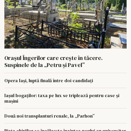
Orașul Îngerilor care crește în tăcere.
Suspinele de la „Petru și Pavel”
Opera Iași, luptă finală între doi candidați
Iașul bogaților: taxa pe lux se triplează pentru case și
mașini
Două noi transplanturi renale, la „Parhon”
Piața chiriilor se încălzește înaintea noului an universitar