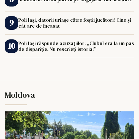
Poli Iași, datorii uriașe către foștii jucători! Cine și
cât are de încasat
Poli Iași răspunde acuzațiilor: „Clubul era la un pas
de dispariție. Nu rescrieți istoria!”
Moldova