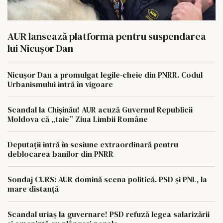
AUR lansează platforma pentru suspendarea
lui Nicușor Dan
Nicușor Dan a promulgat legile-cheie din PNRR. Codul
Urbanismului intră în vigoare
Scandal la Chișinău! AUR acuză Guvernul Republicii
Moldova că „taie” Ziua Limbii Române
Deputații intră în sesiune extraordinară pentru
deblocarea banilor din PNRR
Sondaj CURS: AUR domină scena politică. PSD și PNL, la
mare distanță
Scandal uriaș la guvernare! PSD refuză legea salarizării