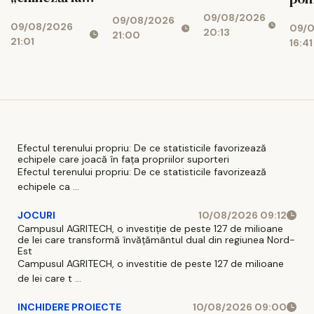
copiii de la
transportați
de pe Temu la
fost
09/08/2026
Creșa
09/08/2026
de urgență
09/08/2026
sistemul de
09/
să 
20:13
Miroslava
21:00
la spital
21:01
16:41
7.000 de euro
bloc
aut
par
aiu
Efectul terenului propriu: De ce statisticile favorizează
echipele care joacă în fața propriilor suporteri
Efectul terenului propriu: De ce statisticile favorizează
echipele ca ...
JOCURI
10/08/2026 09:12
Campusul AGRITECH, o investiție de peste 127 de milioane
de lei care transformă învățământul dual din regiunea Nord-
Est
Campusul AGRITECH, o investitie de peste 127 de milioane
de lei care t ...
INCHIDERE PROIECTE
10/08/2026 09:00