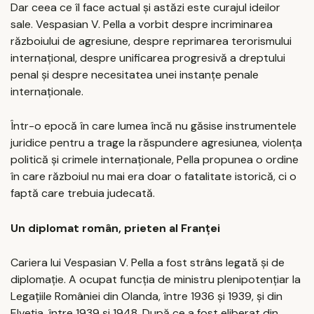
Dar ceea ce îl face actual și astăzi este curajul ideilor
sale. Vespasian V. Pella a vorbit despre incriminarea
războiului de agresiune, despre reprimarea terorismului
internațional, despre unificarea progresivă a dreptului
penal și despre necesitatea unei instanțe penale
internaționale.
Într-o epocă în care lumea încă nu găsise instrumentele
juridice pentru a trage la răspundere agresiunea, violența
politică și crimele internaționale, Pella propunea o ordine
în care războiul nu mai era doar o fatalitate istorică, ci o
faptă care trebuia judecată.
Un diplomat român, prieten al Franței
Cariera lui Vespasian V. Pella a fost strâns legată și de
diplomație. A ocupat funcția de ministru plenipotențiar la
Legațiile României din Olanda, între 1936 și 1939, și din
Elveția, între 1939 și 1948. După ce a fost eliberat din