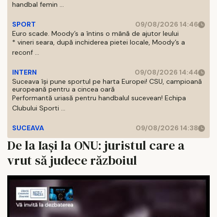
handbal femin ...
SPORT
09/08/2026 14:46
Euro scade. Moody’s a întins o mână de ajutor leului
* vineri seara, după inchiderea pietei locale, Moody’s a
reconf ...
INTERN
09/08/2026 14:44
Suceava își pune sportul pe harta Europei! CSU, campioană
europeană pentru a cincea oară
Performantă uriasă pentru handbalul sucevean! Echipa
Clubului Sporti ...
SUCEAVA
09/08/2026 14:38
De la Iași la ONU: juristul care a
vrut să judece războiul