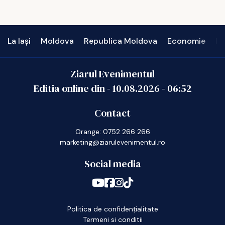
La Iași
Moldova
Republica Moldova
Economie
In
Ziarul Evenimentul
Editia online din -
10.08.2026
-
06:52
Contact
Orange: 0752 266 266
marketing@ziarulevenimentul.ro
Social media
Politica de confidențialitate
Termeni si conditii