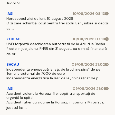
Tudor Vl ...
IASI
10/08/2026 08:13
Horoscopul zilei de luni, 10 august 2026
O zi care schimbă jocul pentru trei zodii! Bani, iubire si decizii
ca ...
ZODIAC
10/08/2026 07:18
UMB forțează deschiderea autostrăzii de la Adjud la Bacău
* este in joc jalonul PNRR din 31 august, cu o miză financiară
de or ...
BACAU
09/08/2026 21:02
Independența energetică la Iași: de la „chinezăria” de pe
Temu la sistemul de 7.000 de euro
Independenta energetică la Iasi: de la „chinezăria” de p ...
IASI
09/08/2026 21:01
Accident violent la Horpaz! Trei copii, transportați de
urgență la spital
Accident rutier cu victime la Horpaz, in comuna Miroslava,
judetul Ias ...