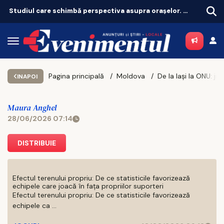
Studiul care schimbă perspectiva asupra orașelor. Ce înseamnă pentru Iași, oraș sufocat de betoane
Pagina principală
Moldova
INAPOI
Maura Anghel
28/06/2026 07:14
DISTRIBUIE
Efectul terenului propriu: De ce statisticile favorizează
echipele care joacă în fața propriilor suporteri
Efectul terenului propriu: De ce statisticile favorizează
echipele ca ...