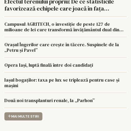
Efectul terenului propriu: De ce statisticile
favorizează echipele care joacă în fața
propriilor suporteri
Campusul AGRITECH, o investiție de peste 127 de
milioane de lei care transformă învățământul dual din
regiunea Nord-Est
Orașul Îngerilor care crește în tăcere. Suspinele de la
„Petru și Pavel”
Opera Iași, luptă finală între doi candidați
Iașul bogaților: taxa pe lux se triplează pentru case și
mașini
Două noi transplanturi renale, la „Parhon”
MAI MULTE STIRI