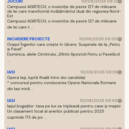
JOCURI
10/08/2026 09:12
Campusul AGRITECH, o investiție de peste 127 de milioane
de lei care transformă învățământul dual din regiunea Nord-
Est
Campusul AGRITECH, o investitie de peste 127 de milioane
de lei care t ...
INCHIDERE PROIECTE
10/08/2026 09:00
Orașul Îngerilor care crește în tăcere. Suspinele de la „Petru
și Pavel”
Duminica, aleile Cimitirului „Sfintii Apostoli Petru si Pavel&rd
...
IASI
10/08/2026 08:59
Opera Iași, luptă finală între doi candidați
* concursul pentru conducerea Operei Nationale Romane
din Iasi intră ...
IASI
10/08/2026 08:50
Iașul bogaților: taxa pe lux se triplează pentru case și mașini
Un clasament local al averilor publicat pentru 2025
cuprinde 173 de po ...