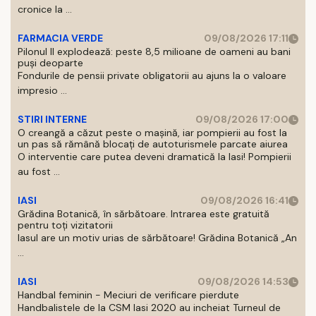
cronice la ...
FARMACIA VERDE
09/08/2026 17:11
Pilonul II explodează: peste 8,5 milioane de oameni au bani
puși deoparte
Fondurile de pensii private obligatorii au ajuns la o valoare
impresio ...
STIRI INTERNE
09/08/2026 17:00
O creangă a căzut peste o mașină, iar pompierii au fost la
un pas să rămână blocați de autoturismele parcate aiurea
O interventie care putea deveni dramatică la Iasi! Pompierii
au fost ...
IASI
09/08/2026 16:41
Grădina Botanică, în sărbătoare. Intrarea este gratuită
pentru toți vizitatorii
Iasul are un motiv urias de sărbătoare! Grădina Botanică „An
...
IASI
09/08/2026 14:53
Handbal feminin - Meciuri de verificare pierdute
Handbalistele de la CSM Iasi 2020 au incheiat Turneul de