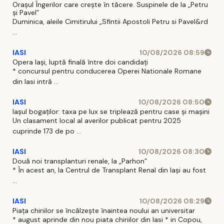
Orașul Îngerilor care crește în tăcere. Suspinele de la „Petru
și Pavel”
Duminica, aleile Cimitirului „Sfintii Apostoli Petru si Pavel&rd
...
IASI
10/08/2026 08:59
Opera Iași, luptă finală între doi candidați
* concursul pentru conducerea Operei Nationale Romane
din Iasi intră ...
IASI
10/08/2026 08:50
Iașul bogaților: taxa pe lux se triplează pentru case și mașini
Un clasament local al averilor publicat pentru 2025
cuprinde 173 de po ...
IASI
10/08/2026 08:30
Două noi transplanturi renale, la „Parhon”
* În acest an, la Centrul de Transplant Renal din Iaşi au fost
...
IASI
10/08/2026 08:29
Piața chiriilor se încălzește înaintea noului an universitar
* august aprinde din nou piata chiriilor din Iasi * in Copou,