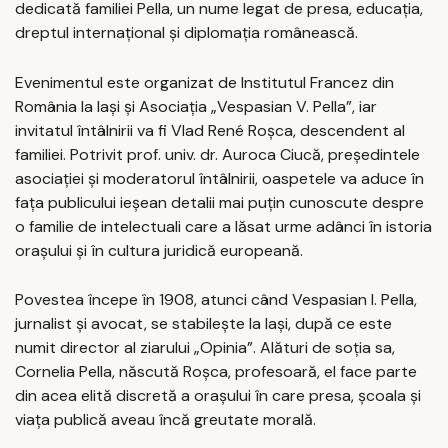
dedicată familiei Pella, un nume legat de presa, educația,
dreptul internațional și diplomația românească.
Evenimentul este organizat de Institutul Francez din
România la Iași și Asociația „Vespasian V. Pella”, iar
invitatul întâlnirii va fi Vlad René Roșca, descendent al
familiei. Potrivit prof. univ. dr. Auroca Ciucă, președintele
asociației și moderatorul întâlnirii, oaspetele va aduce în
fața publicului ieșean detalii mai puțin cunoscute despre
o familie de intelectuali care a lăsat urme adânci în istoria
orașului și în cultura juridică europeană.
Povestea începe în 1908, atunci când Vespasian I. Pella,
jurnalist și avocat, se stabilește la Iași, după ce este
numit director al ziarului „Opinia”. Alături de soția sa,
Cornelia Pella, născută Roșca, profesoară, el face parte
din acea elită discretă a orașului în care presa, școala și
viața publică aveau încă greutate morală.