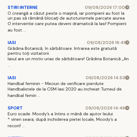
STIRI INTERNE
09/08/2026 17:00
O creangă a căzut peste o mașină, iar pompierii au fost la
un pas să rămână blocați de autoturismele parcate aiurea
O interventie care putea deveni dramatică la Iasi! Pompierii
au fost ...
IASI
09/08/2026 16:41
Grădina Botanică, în sărbătoare. Intrarea este gratuită
pentru toți vizitatorii
Iasul are un motiv urias de sărbătoare! Grădina Botanică „An
...
IASI
09/08/2026 14:53
Handbal feminin - Meciuri de verificare pierdute
Handbalistele de la CSM Iasi 2020 au incheiat Turneul de
handbal femin ...
SPORT
09/08/2026 14:46
Euro scade. Moody’s a întins o mână de ajutor leului
* vineri seara, după inchiderea pietei locale, Moody’s a
reconf ...