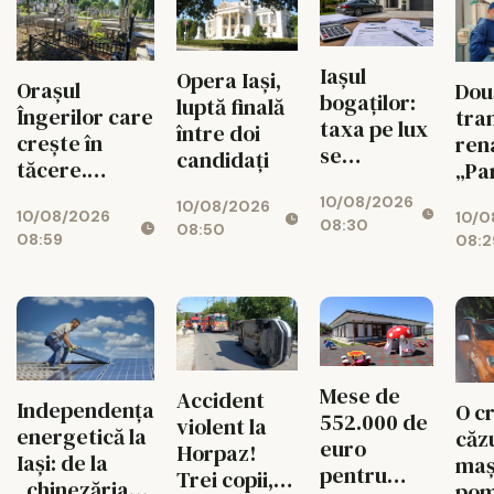
Iașul
Opera Iași,
Orașul
Dou
bogaților:
luptă finală
Îngerilor care
tra
taxa pe lux
între doi
crește în
rena
se
candidați
tăcere.
„Pa
triplează
Suspinele de
10/08/2026
pentru
10/08/2026
10/08/2026
la „Petru și
10/0
08:30
case și
08:50
08:59
08:2
Pavel”
mașini
Mese de
Accident
Independența
O c
552.000 de
violent la
energetică la
căz
euro
Horpaz!
Iași: de la
maș
pentru
Trei copii,
„chinezăria”
pom