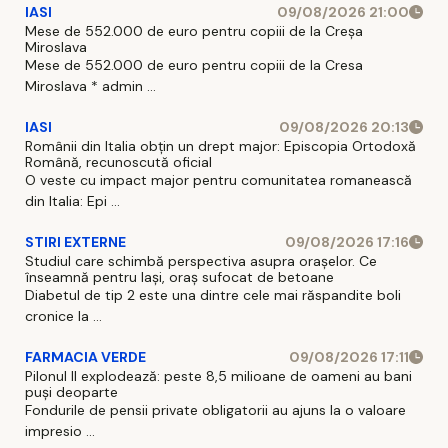
IASI
09/08/2026 21:00
Mese de 552.000 de euro pentru copiii de la Creșa
Miroslava
Mese de 552.000 de euro pentru copiii de la Cresa
Miroslava * admin ...
IASI
09/08/2026 20:13
Românii din Italia obțin un drept major: Episcopia Ortodoxă
Română, recunoscută oficial
O veste cu impact major pentru comunitatea romanească
din Italia: Epi ...
STIRI EXTERNE
09/08/2026 17:16
Studiul care schimbă perspectiva asupra orașelor. Ce
înseamnă pentru Iași, oraș sufocat de betoane
Diabetul de tip 2 este una dintre cele mai răspandite boli
cronice la ...
FARMACIA VERDE
09/08/2026 17:11
Pilonul II explodează: peste 8,5 milioane de oameni au bani
puși deoparte
Fondurile de pensii private obligatorii au ajuns la o valoare
impresio ...