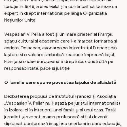
funcție în 1948, a ales exilul și a continuat să lucreze ca
expert în drept internațional pe lângă Organizația
Națiunilor Unite.
Vespasian V. Pella a fost și un mare prieten al Franței,
spațiu cultural și academic care i-a marcat formarea și
cariera. De aceea, evocarea sa la Institutul Francez din
Iași are și o valoare simbolică: readuce împreună Iașul,
Franța și o idee europeană a dreptului, construită pe
responsabilitate, pace și justiție.
O familie care spune povestea Iașului de altădată
Dezbaterea propusă de Institutul Francez și Asociația
„Vespasian V. Pella” nu îl așază pe juristul internaționalist
în izolare, ci în interiorul unei familii și al unui oraș. Tatăl
jurnalist și avocat, mama profesoară și fiul devenit
diplomat conturează imaginea unei lumi în care educația,