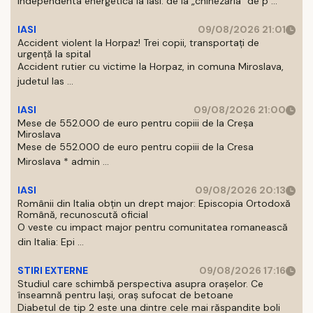
Independenta energetică la Iasi: de la „chinezăria” de p ...
IASI
09/08/2026 21:01
Accident violent la Horpaz! Trei copii, transportați de
urgență la spital
Accident rutier cu victime la Horpaz, in comuna Miroslava,
judetul Ias ...
IASI
09/08/2026 21:00
Mese de 552.000 de euro pentru copiii de la Creșa
Miroslava
Mese de 552.000 de euro pentru copiii de la Cresa
Miroslava * admin ...
IASI
09/08/2026 20:13
Românii din Italia obțin un drept major: Episcopia Ortodoxă
Română, recunoscută oficial
O veste cu impact major pentru comunitatea romanească
din Italia: Epi ...
STIRI EXTERNE
09/08/2026 17:16
Studiul care schimbă perspectiva asupra orașelor. Ce
înseamnă pentru Iași, oraș sufocat de betoane
Diabetul de tip 2 este una dintre cele mai răspandite boli