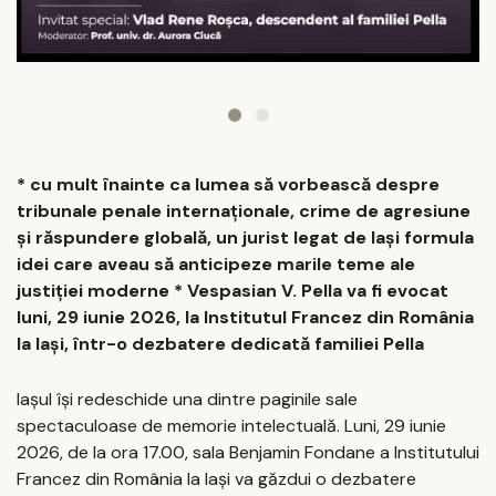
* c
u mult înainte ca lumea să vorbească despre
tribunale penale internaționale, crime de agresiune
și răspundere globală, un jurist legat de Iași formula
idei care aveau să anticipeze marile teme ale
justiției moderne * Vespasian V. Pella va fi evocat
luni, 29 iunie 2026, la Institutul Francez din România
la Iași, într-o dezbatere dedicată familiei Pella
Iașul își redeschide una dintre paginile sale
spectaculoase de memorie intelectuală. Luni, 29 iunie
2026, de la ora 17.00, sala Benjamin Fondane a Institutului
Francez din România la Iași va găzdui o dezbatere