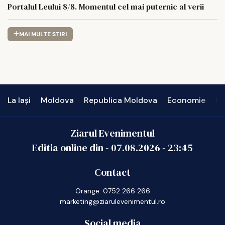
Portalul Leului 8/8. Momentul cel mai puternic al verii
MAI MULTE STIRI
La Iași
Moldova
Republica Moldova
Economie
In
Ziarul Evenimentul
Editia online din -
07.08.2026
-
23:45
Contact
Orange: 0752 266 266
marketing@ziarulevenimentul.ro
Social media