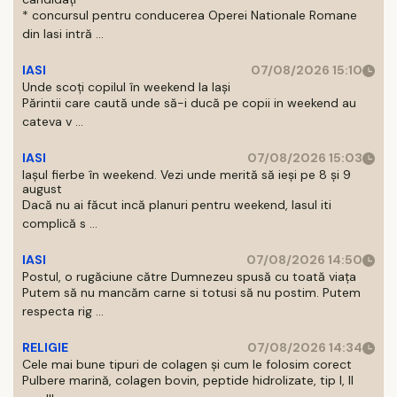
* concursul pentru conducerea Operei Nationale Romane
din Iasi intră ...
IASI
07/08/2026 15:10
Unde scoți copilul în weekend la Iași
Părintii care caută unde să-i ducă pe copii in weekend au
cateva v ...
IASI
07/08/2026 15:03
Iașul fierbe în weekend. Vezi unde merită să ieși pe 8 și 9
august
Dacă nu ai făcut incă planuri pentru weekend, Iasul iti
complică s ...
IASI
07/08/2026 14:50
Postul, o rugăciune către Dumnezeu spusă cu toată viața
Putem să nu mancăm carne si totusi să nu postim. Putem
respecta rig ...
RELIGIE
07/08/2026 14:34
Cele mai bune tipuri de colagen și cum le folosim corect
Pulbere marină, colagen bovin, peptide hidrolizate, tip I, II