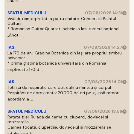
sau III ...
SFATUL MEDICULUI
07/08/2026 14:31
Vivaldi, reinterpretat la patru chitare. Concert la Palatul
Culturii
* Romanian Guitar Quartet incheie la Iasi turneul national
„Anot ...
IASI
07/08/2026 14:27
La 170 de ani, Grădina Botanică din Iași are propriul timbru
aniversar
* prima grădină botanică universitară din Romania
implineste 170 d ...
IASI
07/08/2026 14:01
Tehnici de respirație care pot calma mintea și corpul
Respirăm de aproximativ 20.000 de ori pe zi, insă rareori
acordăm a ...
SFATUL MEDICULUI
07/08/2026 13:59
Rețeta zilei: Ruladă de carne cu ciuperci, dovlecei și
mozzarella
Carnea tocată, ciupercile, dovlecelul si mozzarella se
intalnesc intr ...