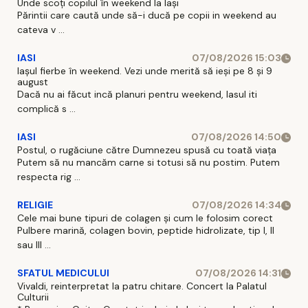
Unde scoți copilul în weekend la Iași
Părintii care caută unde să-i ducă pe copii in weekend au
cateva v ...
IASI
07/08/2026 15:03
Iașul fierbe în weekend. Vezi unde merită să ieși pe 8 și 9
august
Dacă nu ai făcut incă planuri pentru weekend, Iasul iti
complică s ...
IASI
07/08/2026 14:50
Postul, o rugăciune către Dumnezeu spusă cu toată viața
Putem să nu mancăm carne si totusi să nu postim. Putem
respecta rig ...
RELIGIE
07/08/2026 14:34
Cele mai bune tipuri de colagen și cum le folosim corect
Pulbere marină, colagen bovin, peptide hidrolizate, tip I, II
sau III ...
SFATUL MEDICULUI
07/08/2026 14:31
Vivaldi, reinterpretat la patru chitare. Concert la Palatul
Culturii