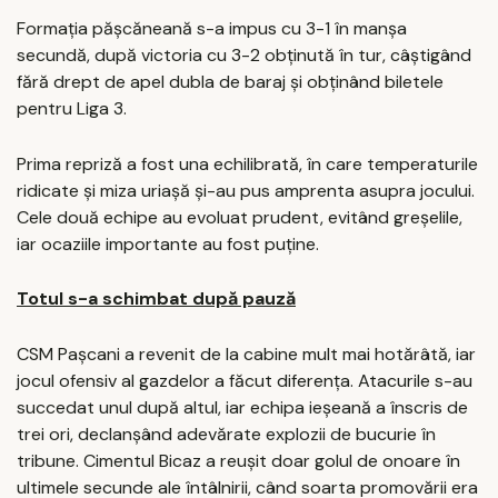
Formația pășcăneană s-a impus cu 3-1 în manșa
secundă, după victoria cu 3-2 obținută în tur, câștigând
fără drept de apel dubla de baraj și obținând biletele
pentru Liga 3.
Prima repriză a fost una echilibrată, în care temperaturile
ridicate și miza uriașă și-au pus amprenta asupra jocului.
Cele două echipe au evoluat prudent, evitând greșelile,
iar ocaziile importante au fost puține.
Totul s-a schimbat după pauză
CSM Pașcani a revenit de la cabine mult mai hotărâtă, iar
jocul ofensiv al gazdelor a făcut diferența. Atacurile s-au
succedat unul după altul, iar echipa ieșeană a înscris de
trei ori, declanșând adevărate explozii de bucurie în
tribune. Cimentul Bicaz a reușit doar golul de onoare în
ultimele secunde ale întâlnirii, când soarta promovării era