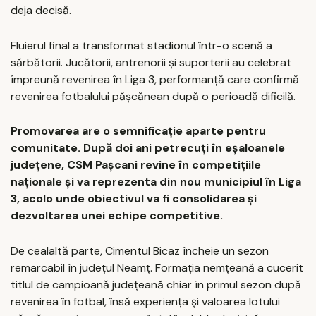
deja decisă.
Fluierul final a transformat stadionul într-o scenă a
sărbătorii. Jucătorii, antrenorii și suporterii au celebrat
împreună revenirea în Liga 3, performanță care confirmă
revenirea fotbalului pășcănean după o perioadă dificilă.
Promovarea are o semnificație aparte pentru
comunitate. După doi ani petrecuți în eșaloanele
județene, CSM Pașcani revine în competițiile
naționale și va reprezenta din nou municipiul în Liga
3, acolo unde obiectivul va fi consolidarea și
dezvoltarea unei echipe competitive.
De cealaltă parte, Cimentul Bicaz încheie un sezon
remarcabil în județul Neamț. Formația nemțeană a cucerit
titlul de campioană județeană chiar în primul sezon după
revenirea în fotbal, însă experiența și valoarea lotului