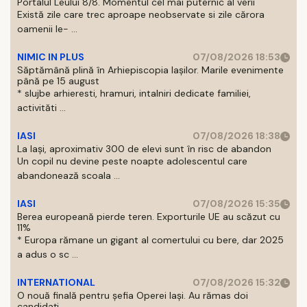
Portalul Leului 8/8. Momentul cel mai puternic al verii
Există zile care trec aproape neobservate si zile cărora
oamenii le- ...
NIMIC IN PLUS
07/08/2026 18:53
Săptămână plină în Arhiepiscopia Iașilor. Marile evenimente
până pe 15 august
* slujbe arhieresti, hramuri, intalniri dedicate familiei,
activităti ...
IASI
07/08/2026 18:38
La Iași, aproximativ 300 de elevi sunt în risc de abandon
Un copil nu devine peste noapte adolescentul care
abandonează scoala ...
IASI
07/08/2026 15:35
Berea europeană pierde teren. Exporturile UE au scăzut cu
11%
* Europa rămane un gigant al comertului cu bere, dar 2025
a adus o sc ...
INTERNATIONAL
07/08/2026 15:32
O nouă finală pentru șefia Operei Iași. Au rămas doi
candidați