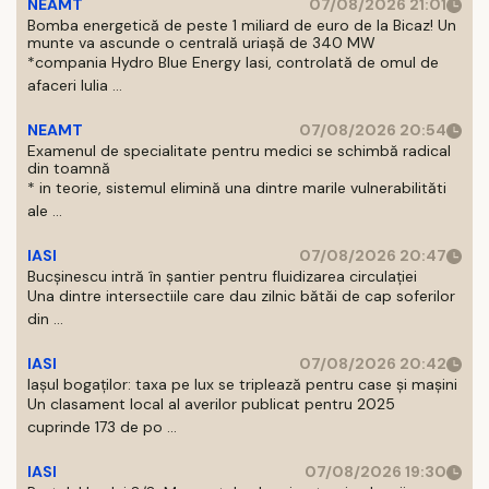
NEAMT
07/08/2026 21:01
Bomba energetică de peste 1 miliard de euro de la Bicaz! Un
munte va ascunde o centrală uriașă de 340 MW
*compania Hydro Blue Energy Iasi, controlată de omul de
afaceri Iulia ...
NEAMT
07/08/2026 20:54
Examenul de specialitate pentru medici se schimbă radical
din toamnă
* in teorie, sistemul elimină una dintre marile vulnerabilităti
ale ...
IASI
07/08/2026 20:47
Bucșinescu intră în șantier pentru fluidizarea circulației
Una dintre intersectiile care dau zilnic bătăi de cap soferilor
din ...
IASI
07/08/2026 20:42
Iașul bogaților: taxa pe lux se triplează pentru case și mașini
Un clasament local al averilor publicat pentru 2025
cuprinde 173 de po ...
IASI
07/08/2026 19:30