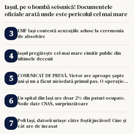
Iașul, pe o bombă seismică! Documentele
oficiale arată unde este pericolul cel mai mare
UMF Iași contestă acuzațiile aduse la ceremonia
de absolvire
Iașul pregătește cel mai mare cimitir public din
ultimele decenii
COMUNICAT DE PRESĂ. Victor are aproape șapte
ani și nu a făcut niciodată primul pas. O operație
de 33.000 de euro îi poate schimba viața.
Un spital din Iași are doar 2% din paturi ocupate.
Noile date CNAS, surprinzătoare
Poli Iași, datorii uriașe către foștii jucători! Cine și
cât are de încasat