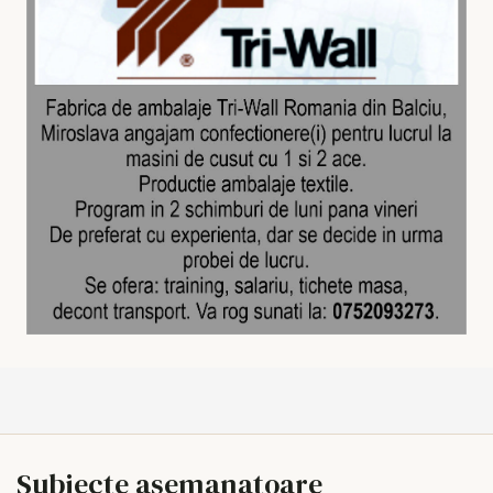
Subiecte asemanatoare