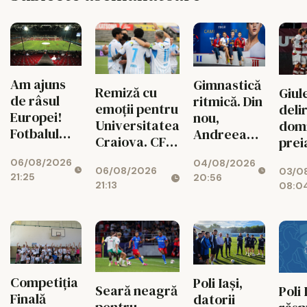
Am ajuns
Gimnastică
Remiză cu
Giule
de râsul
ritmică. Din
emoții pentru
deli
Europei!
nou,
Universitatea
domi
Fotbalul
Andreea
Craiova. CFR
prei
românesc,
Verdeș, cea
Cluij, distrusă
con
06/08/2026
04/08/2026
victima
mai bună!
06/08/2026
în Gruia!
03/0
clas
21:25
20:56
propriei
21:13
08:0
aroganțe
Competiția
Poli Iași,
Seară neagră
Poli 
Finală
datorii
pentru