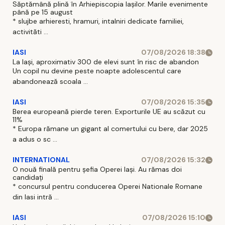
Săptămână plină în Arhiepiscopia Iașilor. Marile evenimente
până pe 15 august
* slujbe arhieresti, hramuri, intalniri dedicate familiei,
activităti ...
IASI
07/08/2026 18:38
La Iași, aproximativ 300 de elevi sunt în risc de abandon
Un copil nu devine peste noapte adolescentul care
abandonează scoala ...
IASI
07/08/2026 15:35
Berea europeană pierde teren. Exporturile UE au scăzut cu
11%
* Europa rămane un gigant al comertului cu bere, dar 2025
a adus o sc ...
INTERNATIONAL
07/08/2026 15:32
O nouă finală pentru șefia Operei Iași. Au rămas doi
candidați
* concursul pentru conducerea Operei Nationale Romane
din Iasi intră ...
IASI
07/08/2026 15:10