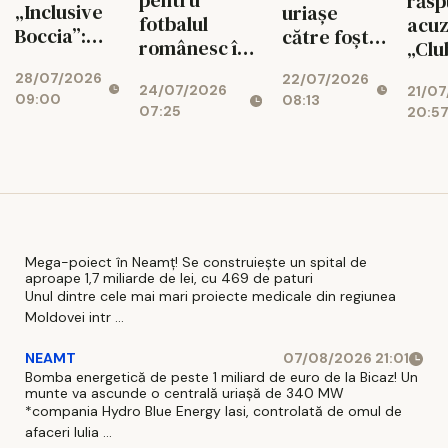
răs
„Inclusive
uriașe
fotbalul
acuz
Boccia”:
către foștii
românesc în
„Clu
Dincolo de
jucători!
Conference
un p
28/07/2026
22/07/2026
limite, prin
Cine și cât
24/07/2026
League. FCSB
21/0
disp
09:00
08:13
sport și
are de
07:25
20:5
a pierdut
resc
voință!
încasat
dramatic,
isto
CFR și U Cluj
au obținut
remize
Mega-poiect în Neamț! Se construiește un spital de
aproape 1,7 miliarde de lei, cu 469 de paturi
Unul dintre cele mai mari proiecte medicale din regiunea
Moldovei intr ...
NEAMT
07/08/2026 21:01
Bomba energetică de peste 1 miliard de euro de la Bicaz! Un
munte va ascunde o centrală uriașă de 340 MW
*compania Hydro Blue Energy Iasi, controlată de omul de
afaceri Iulia ...