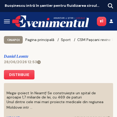
Bucșinescu intră în șantier pentru fluidizarea circulației
Pagina principală
Sport
CSM Pașcani revine în Liga 3, după doi ani!
INAPOI
Daniel Leonte
28/06/2026 12:53
DISTRIBUIE
Mega-poiect în Neamț! Se construiește un spital de
aproape 1,7 miliarde de lei, cu 469 de paturi
Unul dintre cele mai mari proiecte medicale din regiunea
Moldovei intr ...