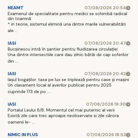
NEAMT
07/08/2026 20:54
Examenul de specialitate pentru medici se schimbă radical
din toamnă
* in teorie, sistemul elimină una dintre marile vulnerabilităti
ale ...
IASI
07/08/2026 20:47
Bucșinescu intră în șantier pentru fluidizarea circulației
Una dintre intersectiile care dau zilnic bătăi de cap soferilor
din ...
IASI
07/08/2026 20:42
Iașul bogaților: taxa pe lux se triplează pentru case și mașini
Un clasament local al averilor publicat pentru 2025
cuprinde 173 de po ...
IASI
07/08/2026 19:30
Portalul Leului 8/8. Momentul cel mai puternic al verii
Există zile care trec aproape neobservate si zile cărora
oamenii le- ...
NIMIC IN PLUS
07/08/2026 18:53