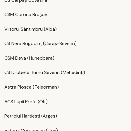
CS Carpați Covasna
CSM Corona Brașov
Viitorul Sântimbru (Alba)
CS Nera Bogodinț (Caraș-Severin)
CSM Deva (Hunedoara)
CS Drobeta Turnu Severin (Mehedinți)
Astra Plosca (Teleorman)
ACS Lupii Profa (Olt)
Petrolul Hârtiești (Argeș)
Viitorul Corbeanca (Ilfov)