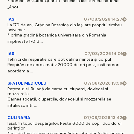
* Romanian Guitar Quartet incheie la Iasi turneul national
„Anot ...
IASI
07/08/2026 14:27
La 170 de ani, Grădina Botanică din Iași are propriul timbru
aniversar
* prima grădină botanică universitară din Romania
implineste 170 d ...
IASI
07/08/2026 14:01
Tehnici de respirație care pot calma mintea și corpul
Respirăm de aproximativ 20.000 de ori pe zi, insă rareori
acordăm a ...
SFATUL MEDICULUI
07/08/2026 13:59
Rețeta zilei: Ruladă de carne cu ciuperci, dovlecei și
mozzarella
Carnea tocată, ciupercile, dovlecelul si mozzarella se
intalnesc intr ...
CULINARIA
07/08/2026 13:42
Iașul, în topul despărțirilor. Peste 6.000 de copii duc dorul
părinților
* mii de familii iesene sunt impărtite intre două tări, iar sute