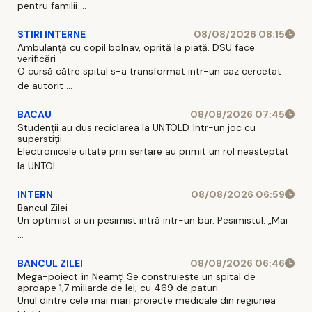
pentru familii ...
STIRI INTERNE
08/08/2026 08:15
Ambulanță cu copil bolnav, oprită la piață. DSU face
verificări
O cursă către spital s-a transformat intr-un caz cercetat
de autorit ...
BACAU
08/08/2026 07:45
Studenții au dus reciclarea la UNTOLD într-un joc cu
superstiții
Electronicele uitate prin sertare au primit un rol neasteptat
la UNTOL ...
INTERN
08/08/2026 06:59
Bancul Zilei
Un optimist si un pesimist intră intr-un bar. Pesimistul: „Mai
...
BANCUL ZILEI
08/08/2026 06:46
Mega-poiect în Neamț! Se construiește un spital de
aproape 1,7 miliarde de lei, cu 469 de paturi
Unul dintre cele mai mari proiecte medicale din regiunea