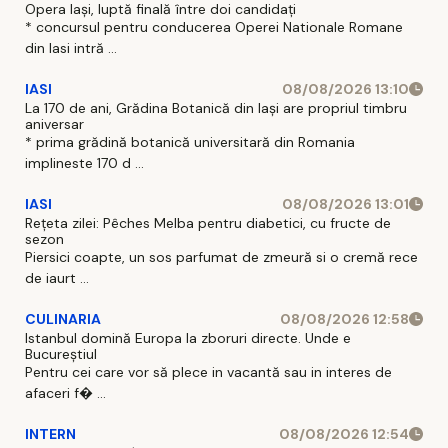
Opera Iași, luptă finală între doi candidați
* concursul pentru conducerea Operei Nationale Romane
din Iasi intră ...
IASI
08/08/2026 13:10
La 170 de ani, Grădina Botanică din Iași are propriul timbru
aniversar
* prima grădină botanică universitară din Romania
implineste 170 d ...
IASI
08/08/2026 13:01
Rețeta zilei: Pêches Melba pentru diabetici, cu fructe de
sezon
Piersici coapte, un sos parfumat de zmeură si o cremă rece
de iaurt ...
CULINARIA
08/08/2026 12:58
Istanbul domină Europa la zboruri directe. Unde e
Bucureștiul
Pentru cei care vor să plece in vacantă sau in interes de
afaceri f� ...
INTERN
08/08/2026 12:54