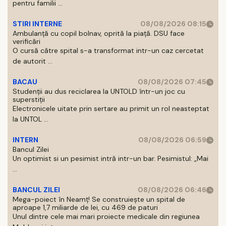
pentru familii ...
STIRI INTERNE
08/08/2026 08:15
Ambulanță cu copil bolnav, oprită la piață. DSU face
verificări
O cursă către spital s-a transformat intr-un caz cercetat
de autorit ...
BACAU
08/08/2026 07:45
Studenții au dus reciclarea la UNTOLD într-un joc cu
superstiții
Electronicele uitate prin sertare au primit un rol neasteptat
la UNTOL ...
INTERN
08/08/2026 06:59
Bancul Zilei
Un optimist si un pesimist intră intr-un bar. Pesimistul: „Mai
...
BANCUL ZILEI
08/08/2026 06:46
Mega-poiect în Neamț! Se construiește un spital de
aproape 1,7 miliarde de lei, cu 469 de paturi
Unul dintre cele mai mari proiecte medicale din regiunea