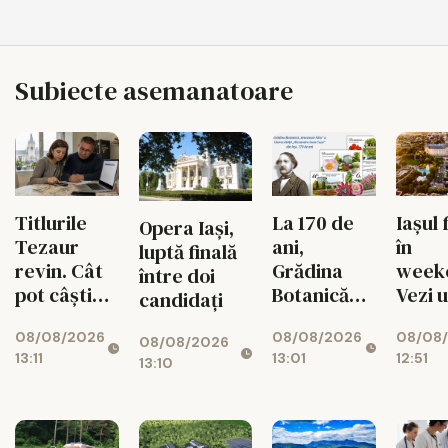
Subiecte asemanatoare
Titlurile
La 170 de
Iașul 
Opera Iași,
Tezaur
ani,
în
luptă finală
revin. Cât
Grădina
week
între doi
pot câștiga
Botanică
Vezi 
candidați
ieșenii din
din Iași are
merit
08/08/2026
08/08/2026
08/08
10.000 de
propriul
ieși pe
08/08/2026
13:11
13:01
12:51
lei
timbru
augus
13:10
aniversar