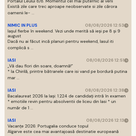
Portalul Leului 8/8. Momentul cel mai puternic al verii
Există zile care trec aproape neobservate si zile cărora
oamenii le- ...
NIMIC IN PLUS
08/08/2026 12:53
Iașul fierbe în weekend. Vezi unde merită să ieși pe 8 și 9
august
Dacă nu ai făcut incă planuri pentru weekend, Iasul iti
complică s ...
IASI
08/08/2026 12:51
„Vă dau flori din soare, doamnă!”
* la Chirilă, printre bătranele care isi vand pe bordură putina
mar ...
IASI
08/08/2026 12:38
Bacalaureat 2026 la Iași: 1.224 de candidați intră în examen
* emotiile revin pentru absolventii de liceu din Iasi * un
număr de 1 ...
IASI
08/08/2026 12:13
Vacanțe 2026: Portugalia conduce topul
Algarve este cea mai avantajoasă destinatie europeană