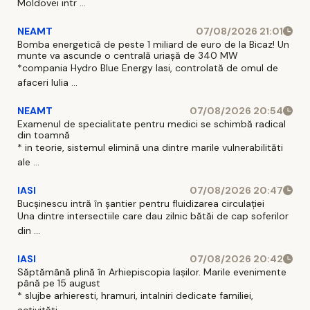
Moldovei intr ...
NEAMT
07/08/2026 21:01
Bomba energetică de peste 1 miliard de euro de la Bicaz! Un
munte va ascunde o centrală uriașă de 340 MW
*compania Hydro Blue Energy Iasi, controlată de omul de
afaceri Iulia ...
NEAMT
07/08/2026 20:54
Examenul de specialitate pentru medici se schimbă radical
din toamnă
* in teorie, sistemul elimină una dintre marile vulnerabilităti
ale ...
IASI
07/08/2026 20:47
Bucșinescu intră în șantier pentru fluidizarea circulației
Una dintre intersectiile care dau zilnic bătăi de cap soferilor
din ...
IASI
07/08/2026 20:42
Săptămână plină în Arhiepiscopia Iașilor. Marile evenimente
până pe 15 august
* slujbe arhieresti, hramuri, intalniri dedicate familiei,
activităti ...