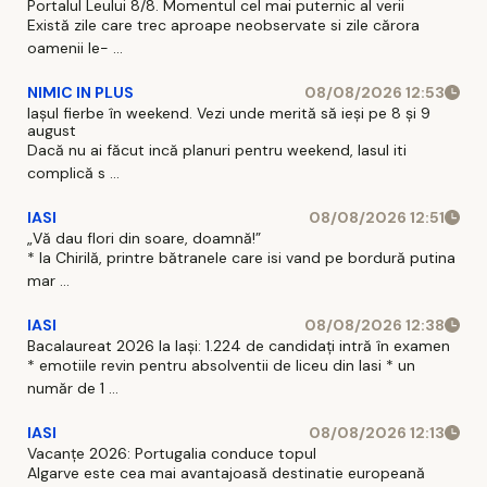
Portalul Leului 8/8. Momentul cel mai puternic al verii
Există zile care trec aproape neobservate si zile cărora
oamenii le- ...
NIMIC IN PLUS
08/08/2026 12:53
Iașul fierbe în weekend. Vezi unde merită să ieși pe 8 și 9
august
Dacă nu ai făcut incă planuri pentru weekend, Iasul iti
complică s ...
IASI
08/08/2026 12:51
„Vă dau flori din soare, doamnă!”
* la Chirilă, printre bătranele care isi vand pe bordură putina
mar ...
IASI
08/08/2026 12:38
Bacalaureat 2026 la Iași: 1.224 de candidați intră în examen
* emotiile revin pentru absolventii de liceu din Iasi * un
număr de 1 ...
IASI
08/08/2026 12:13
Vacanțe 2026: Portugalia conduce topul
Algarve este cea mai avantajoasă destinatie europeană