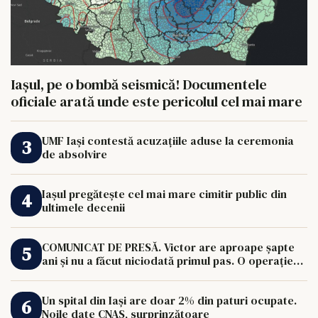
Iașul, pe o bombă seismică! Documentele
oficiale arată unde este pericolul cel mai mare
UMF Iași contestă acuzațiile aduse la ceremonia
de absolvire
Iașul pregătește cel mai mare cimitir public din
ultimele decenii
COMUNICAT DE PRESĂ. Victor are aproape șapte
ani și nu a făcut niciodată primul pas. O operație
de 33.000 de euro îi poate schimba viața.
Un spital din Iași are doar 2% din paturi ocupate.
Noile date CNAS, surprinzătoare