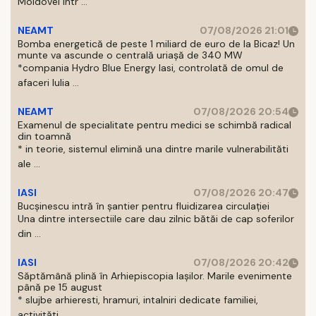
Moldovei intr ...
NEAMT
07/08/2026 21:01
Bomba energetică de peste 1 miliard de euro de la Bicaz! Un
munte va ascunde o centrală uriașă de 340 MW
*compania Hydro Blue Energy Iasi, controlată de omul de
afaceri Iulia ...
NEAMT
07/08/2026 20:54
Examenul de specialitate pentru medici se schimbă radical
din toamnă
* in teorie, sistemul elimină una dintre marile vulnerabilităti
ale ...
IASI
07/08/2026 20:47
Bucșinescu intră în șantier pentru fluidizarea circulației
Una dintre intersectiile care dau zilnic bătăi de cap soferilor
din ...
IASI
07/08/2026 20:42
Săptămână plină în Arhiepiscopia Iașilor. Marile evenimente
până pe 15 august
* slujbe arhieresti, hramuri, intalniri dedicate familiei,
activităti ...