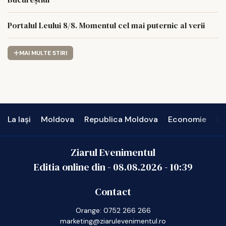
Portalul Leului 8/8. Momentul cel mai puternic al verii
MAI MULTE STIRI
La Iași
Moldova
Republica Moldova
Economie
In
Ziarul Evenimentul
Editia online din -
08.08.2026
-
10:39
Contact
Orange: 0752 266 266
marketing@ziarulevenimentul.ro