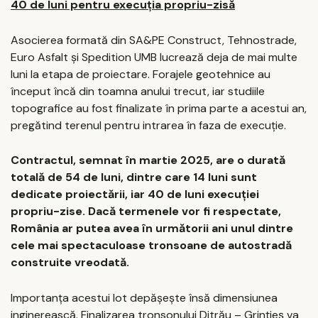
40 de luni pentru execuția propriu-zisă
Asocierea formată din SA&PE Construct, Tehnostrade,
Euro Asfalt și Spedition UMB lucrează deja de mai multe
luni la etapa de proiectare. Forajele geotehnice au
început încă din toamna anului trecut, iar studiile
topografice au fost finalizate în prima parte a acestui an,
pregătind terenul pentru intrarea în faza de execuție.
Contractul, semnat în martie 2025, are o durată
totală de 54 de luni, dintre care 14 luni sunt
dedicate proiectării, iar 40 de luni execuției
propriu-zise. Dacă termenele vor fi respectate,
România ar putea avea în următorii ani unul dintre
cele mai spectaculoase tronsoane de autostradă
construite vreodată.
Importanța acestui lot depășește însă dimensiunea
inginerească. Finalizarea tronsonului Ditrău – Grințieș va