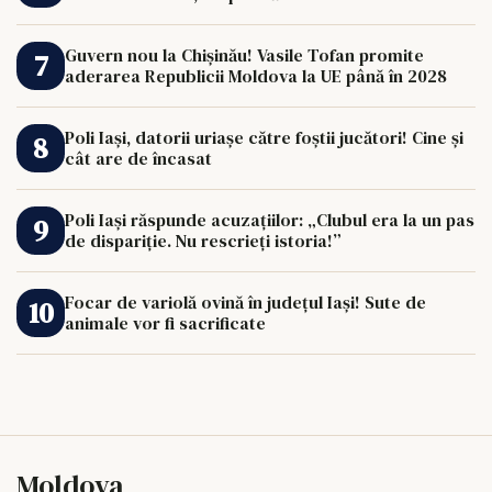
Guvern nou la Chișinău! Vasile Tofan promite
aderarea Republicii Moldova la UE până în 2028
Poli Iași, datorii uriașe către foștii jucători! Cine și
cât are de încasat
Poli Iași răspunde acuzațiilor: „Clubul era la un pas
de dispariție. Nu rescrieți istoria!”
Focar de variolă ovină în județul Iași! Sute de
animale vor fi sacrificate
Moldova