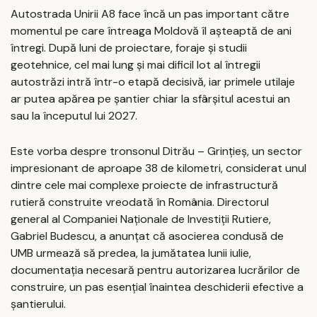
Autostrada Unirii A8 face încă un pas important către
momentul pe care întreaga Moldovă îl așteaptă de ani
întregi. După luni de proiectare, foraje și studii
geotehnice, cel mai lung și mai dificil lot al întregii
autostrăzi intră într-o etapă decisivă, iar primele utilaje
ar putea apărea pe șantier chiar la sfârșitul acestui an
sau la începutul lui 2027.
Este vorba despre tronsonul Ditrău – Grințieș, un sector
impresionant de aproape 38 de kilometri, considerat unul
dintre cele mai complexe proiecte de infrastructură
rutieră construite vreodată în România. Directorul
general al Companiei Naționale de Investiții Rutiere,
Gabriel Budescu, a anunțat că asocierea condusă de
UMB urmează să predea, la jumătatea lunii iulie,
documentația necesară pentru autorizarea lucrărilor de
construire, un pas esențial înaintea deschiderii efective a
șantierului.