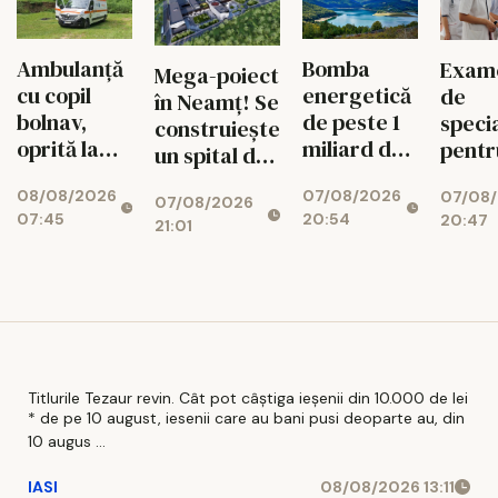
Ambulanță
Bomba
Exam
Mega-poiect
cu copil
energetică
de
în Neamț! Se
bolnav,
de peste 1
speci
construiește
oprită la
miliard de
pentr
un spital de
piață. DSU
euro de la
medic
aproape 1,7
08/08/2026
07/08/2026
07/08
face
Bicaz! Un
schi
07/08/2026
miliarde de
07:45
20:54
20:47
verificări
munte va
radica
21:01
lei, cu 469
ascunde o
toam
de paturi
centrală
uriașă de
340 MW
Titlurile Tezaur revin. Cât pot câștiga ieșenii din 10.000 de lei
* de pe 10 august, iesenii care au bani pusi deoparte au, din
10 augus ...
IASI
08/08/2026 13:11