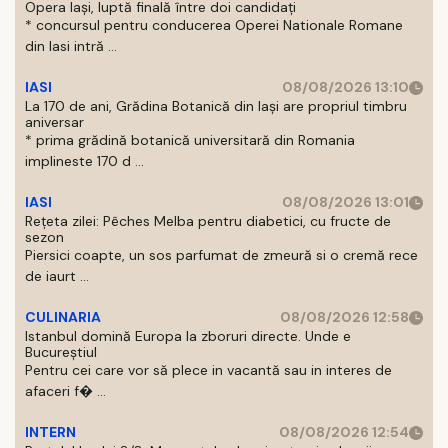
Opera Iași, luptă finală între doi candidați
* concursul pentru conducerea Operei Nationale Romane
din Iasi intră ...
IASI
08/08/2026 13:10
La 170 de ani, Grădina Botanică din Iași are propriul timbru
aniversar
* prima grădină botanică universitară din Romania
implineste 170 d ...
IASI
08/08/2026 13:01
Rețeta zilei: Pêches Melba pentru diabetici, cu fructe de
sezon
Piersici coapte, un sos parfumat de zmeură si o cremă rece
de iaurt ...
CULINARIA
08/08/2026 12:58
Istanbul domină Europa la zboruri directe. Unde e
Bucureștiul
Pentru cei care vor să plece in vacantă sau in interes de
afaceri f� ...
INTERN
08/08/2026 12:54