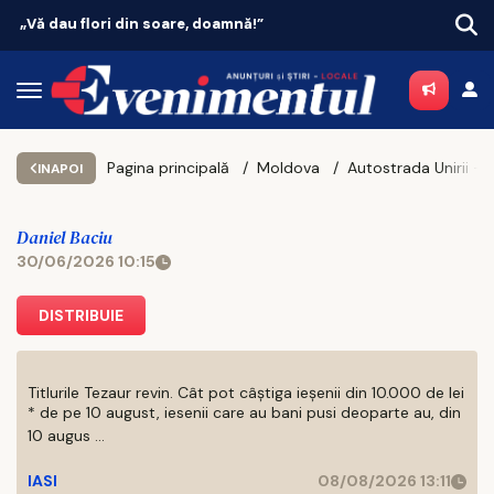
Vacanțe 2026: Portugalia conduce topul
Pagina principală
Moldova
INAPOI
Daniel Baciu
30/06/2026 10:15
DISTRIBUIE
Titlurile Tezaur revin. Cât pot câștiga ieșenii din 10.000 de lei
* de pe 10 august, iesenii care au bani pusi deoparte au, din
10 augus ...
IASI
08/08/2026 13:11