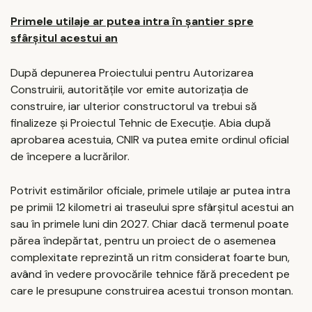
Primele utilaje ar putea intra în șantier spre
sfârșitul acestui an
După depunerea Proiectului pentru Autorizarea
Construirii, autoritățile vor emite autorizația de
construire, iar ulterior constructorul va trebui să
finalizeze și Proiectul Tehnic de Execuție. Abia după
aprobarea acestuia, CNIR va putea emite ordinul oficial
de începere a lucrărilor.
Potrivit estimărilor oficiale, primele utilaje ar putea intra
pe primii 12 kilometri ai traseului spre sfârșitul acestui an
sau în primele luni din 2027. Chiar dacă termenul poate
părea îndepărtat, pentru un proiect de o asemenea
complexitate reprezintă un ritm considerat foarte bun,
având în vedere provocările tehnice fără precedent pe
care le presupune construirea acestui tronson montan.