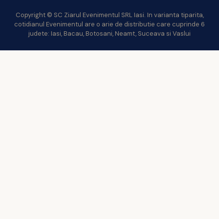
Copyright © SC Ziarul Evenimentul SRL Iasi. In varianta tiparita,
cotidianul Evenimentul are o arie de distributie care cuprinde 6
judete: Iasi, Bacau, Botosani, Neamt, Suceava si Vaslui