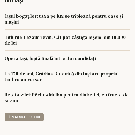
din Iași
Iașul bogaților: taxa pe lux se triplează pentru case și
mașini
Titlurile Tezaur revin. Cât pot câștiga ieșenii din 10.000
de lei
Opera Iași, luptă finală între doi candidați
La 170 de ani, Grădina Botanică din Iași are propriul
timbru aniversar
Rețeta zilei: Pêches Melba pentru diabetici, cu fructe de
sezon
MAI MULTE STIRI