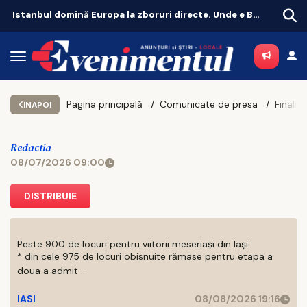
Istanbul domină Europa la zboruri directe. Unde e Bucureștiul
„Vă 
Pagina principală
Comunicate de presa
INAPOI
Redactia
08/07/2026 09:00
DISTRIBUIE
Peste 900 de locuri pentru viitorii meseriași din Iași
* din cele 975 de locuri obisnuite rămase pentru etapa a
doua a admit ...
IASI
08/08/2026 19:16