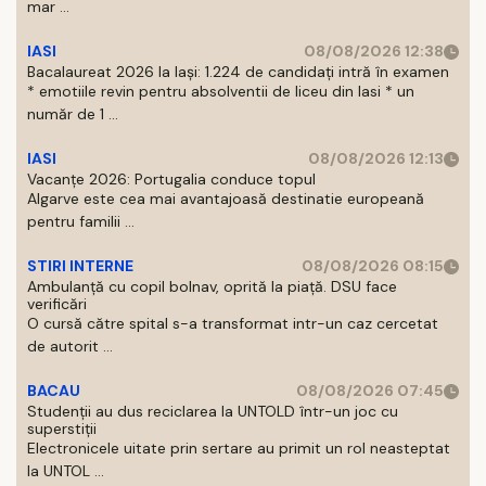
mar ...
IASI
08/08/2026 12:38
Bacalaureat 2026 la Iași: 1.224 de candidați intră în examen
* emotiile revin pentru absolventii de liceu din Iasi * un
număr de 1 ...
IASI
08/08/2026 12:13
Vacanțe 2026: Portugalia conduce topul
Algarve este cea mai avantajoasă destinatie europeană
pentru familii ...
STIRI INTERNE
08/08/2026 08:15
Ambulanță cu copil bolnav, oprită la piață. DSU face
verificări
O cursă către spital s-a transformat intr-un caz cercetat
de autorit ...
BACAU
08/08/2026 07:45
Studenții au dus reciclarea la UNTOLD într-un joc cu
superstiții
Electronicele uitate prin sertare au primit un rol neasteptat
la UNTOL ...