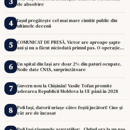
de absolvire
Iașul pregătește cel mai mare cimitir public din
ultimele decenii
COMUNICAT DE PRESĂ. Victor are aproape șapte
ani și nu a făcut niciodată primul pas. O operație
de 33.000 de euro îi poate schimba viața.
Un spital din Iași are doar 2% din paturi ocupate.
Noile date CNAS, surprinzătoare
Guvern nou la Chișinău! Vasile Tofan promite
aderarea Republicii Moldova la UE până în 2028
Poli Iași, datorii uriașe către foștii jucători! Cine și
cât are de încasat
Poli Iași răspunde acuzațiilor: „Clubul era la un pas