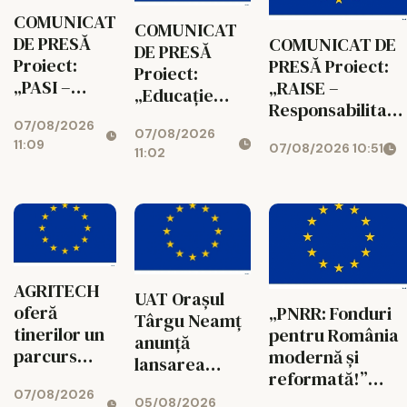
COMUNICAT
COMUNICAT
DE PRESĂ
COMUNICAT DE
DE PRESĂ
Proiect:
PRESĂ Proiect:
Proiect:
„PASI –
„RAISE –
„Educație
Parteneriat
Responsabilitate
pentru Toți –
07/08/2026
pentru
Acces,
07/08/2026
Sprijin pentru
11:09
07/08/2026 10:51
Acces,
Incluziune,
11:02
Fiecare” Cod
Sprijin și
Sprijin, Educație
SMIS: 351806
Incluziune”
Cod SMIS:
Cod SMIS:
350622
351753
AGRITECH
UAT Orașul
oferă
„PNRR: Fonduri
Târgu Neamț
tinerilor un
pentru România
anunță
parcurs
modernă și
lansarea
educațional
reformată!”
proiectului
07/08/2026
conectat cu
AGRITECH - noul
05/08/2026