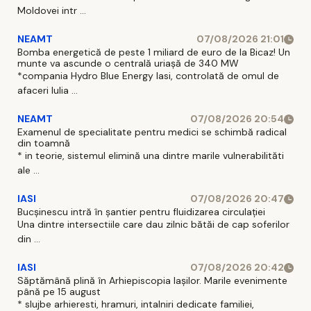
Moldovei intr ...
NEAMT
07/08/2026 21:01
Bomba energetică de peste 1 miliard de euro de la Bicaz! Un
munte va ascunde o centrală uriașă de 340 MW
*compania Hydro Blue Energy Iasi, controlată de omul de
afaceri Iulia ...
NEAMT
07/08/2026 20:54
Examenul de specialitate pentru medici se schimbă radical
din toamnă
* in teorie, sistemul elimină una dintre marile vulnerabilităti
ale ...
IASI
07/08/2026 20:47
Bucșinescu intră în șantier pentru fluidizarea circulației
Una dintre intersectiile care dau zilnic bătăi de cap soferilor
din ...
IASI
07/08/2026 20:42
Săptămână plină în Arhiepiscopia Iașilor. Marile evenimente
până pe 15 august
* slujbe arhieresti, hramuri, intalniri dedicate familiei,