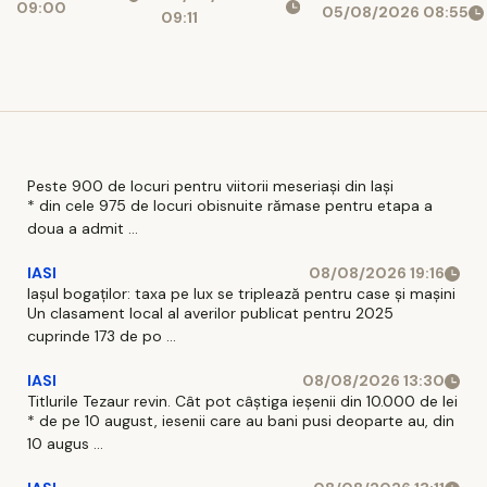
„Creșterea
09:00
05/08/2026 08:55
realitatea
model de
09:11
atractivității
profesională
educație duală
orașului
care conectează
Târgu Neamț
universitatea cu
și dezvoltarea
piața muncii
turismului
local prin
modernizarea
Peste 900 de locuri pentru viitorii meseriași din Iași
stațiunii „Băile
* din cele 975 de locuri obisnuite rămase pentru etapa a
doua a admit ...
Oglinzi”- Faza
1 – Construire
IASI
08/08/2026 19:16
infrastructură
Iașul bogaților: taxa pe lux se triplează pentru case și mașini
de agrement
Un clasament local al averilor publicat pentru 2025
și revitalizare
cuprinde 173 de po ...
spații verzi” ,
IASI
08/08/2026 13:30
co
Titlurile Tezaur revin. Cât pot câștiga ieșenii din 10.000 de lei
* de pe 10 august, iesenii care au bani pusi deoparte au, din
10 augus ...