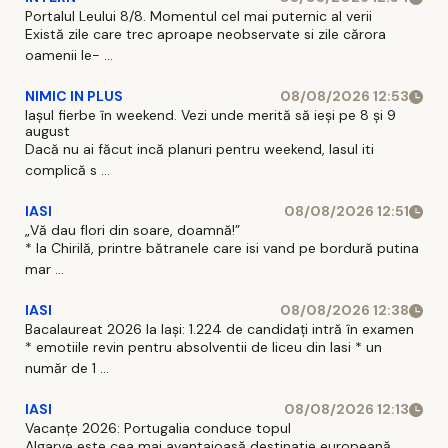
Portalul Leului 8/8. Momentul cel mai puternic al verii
Există zile care trec aproape neobservate si zile cărora
oamenii le- ...
NIMIC IN PLUS
08/08/2026 12:53
Iașul fierbe în weekend. Vezi unde merită să ieși pe 8 și 9
august
Dacă nu ai făcut incă planuri pentru weekend, Iasul iti
complică s ...
IASI
08/08/2026 12:51
„Vă dau flori din soare, doamnă!”
* la Chirilă, printre bătranele care isi vand pe bordură putina
mar ...
IASI
08/08/2026 12:38
Bacalaureat 2026 la Iași: 1.224 de candidați intră în examen
* emotiile revin pentru absolventii de liceu din Iasi * un
număr de 1 ...
IASI
08/08/2026 12:13
Vacanțe 2026: Portugalia conduce topul
Algarve este cea mai avantajoasă destinatie europeană