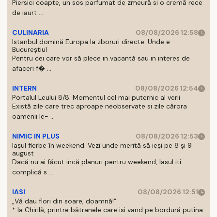
Piersici coapte, un sos parfumat de zmeură si o cremă rece
de iaurt ...
CULINARIA
08/08/2026 12:58
Istanbul domină Europa la zboruri directe. Unde e
Bucureștiul
Pentru cei care vor să plece in vacantă sau in interes de
afaceri f� ...
INTERN
08/08/2026 12:54
Portalul Leului 8/8. Momentul cel mai puternic al verii
Există zile care trec aproape neobservate si zile cărora
oamenii le- ...
NIMIC IN PLUS
08/08/2026 12:53
Iașul fierbe în weekend. Vezi unde merită să ieși pe 8 și 9
august
Dacă nu ai făcut incă planuri pentru weekend, Iasul iti
complică s ...
IASI
08/08/2026 12:51
„Vă dau flori din soare, doamnă!”
* la Chirilă, printre bătranele care isi vand pe bordură putina