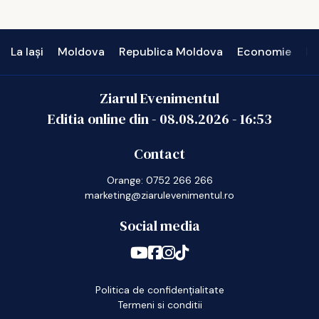
La Iași
Moldova
Republica Moldova
Economie
In
Ziarul Evenimentul
Editia online din -
08.08.2026
-
16:53
Contact
Orange: 0752 266 266
marketing@ziarulevenimentul.ro
Social media
Politica de confidențialitate
Termeni si conditii