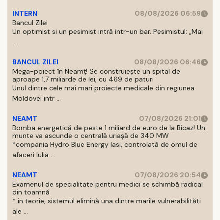
INTERN
08/08/2026 06:59
Bancul Zilei
Un optimist si un pesimist intră intr-un bar. Pesimistul: „Mai
...
BANCUL ZILEI
08/08/2026 06:46
Mega-poiect în Neamț! Se construiește un spital de
aproape 1,7 miliarde de lei, cu 469 de paturi
Unul dintre cele mai mari proiecte medicale din regiunea
Moldovei intr ...
NEAMT
07/08/2026 21:01
Bomba energetică de peste 1 miliard de euro de la Bicaz! Un
munte va ascunde o centrală uriașă de 340 MW
*compania Hydro Blue Energy Iasi, controlată de omul de
afaceri Iulia ...
NEAMT
07/08/2026 20:54
Examenul de specialitate pentru medici se schimbă radical
din toamnă
* in teorie, sistemul elimină una dintre marile vulnerabilităti
ale ...