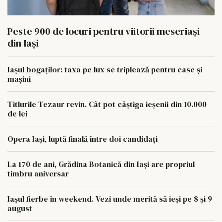
Peste 900 de locuri pentru viitorii meseriași
din Iași
Iașul bogaților: taxa pe lux se triplează pentru case și
mașini
Titlurile Tezaur revin. Cât pot câștiga ieșenii din 10.000
de lei
Opera Iași, luptă finală între doi candidați
La 170 de ani, Grădina Botanică din Iași are propriul
timbru aniversar
Iașul fierbe în weekend. Vezi unde merită să ieși pe 8 și 9
august