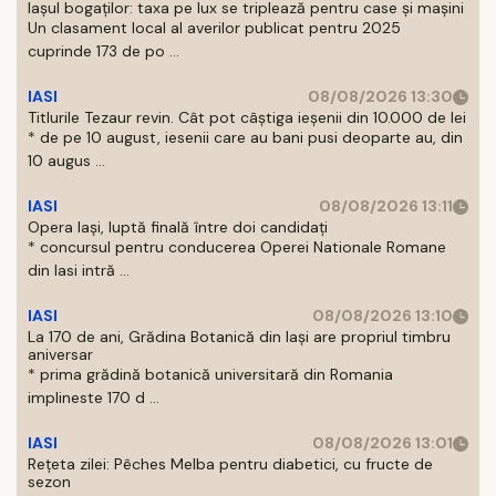
Iașul bogaților: taxa pe lux se triplează pentru case și mașini
Un clasament local al averilor publicat pentru 2025
cuprinde 173 de po ...
IASI
08/08/2026 13:30
Titlurile Tezaur revin. Cât pot câștiga ieșenii din 10.000 de lei
* de pe 10 august, iesenii care au bani pusi deoparte au, din
10 augus ...
IASI
08/08/2026 13:11
Opera Iași, luptă finală între doi candidați
* concursul pentru conducerea Operei Nationale Romane
din Iasi intră ...
IASI
08/08/2026 13:10
La 170 de ani, Grădina Botanică din Iași are propriul timbru
aniversar
* prima grădină botanică universitară din Romania
implineste 170 d ...
IASI
08/08/2026 13:01
Rețeta zilei: Pêches Melba pentru diabetici, cu fructe de
sezon