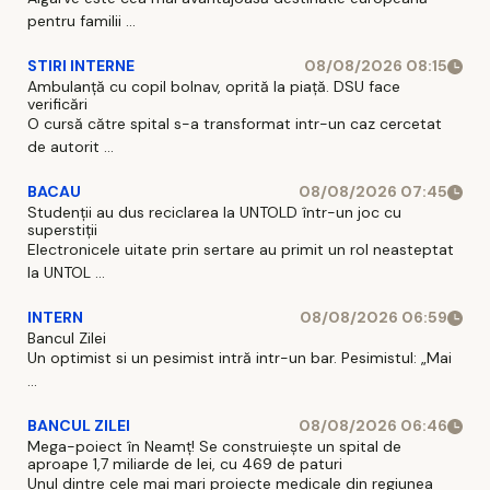
pentru familii ...
STIRI INTERNE
08/08/2026 08:15
Ambulanță cu copil bolnav, oprită la piață. DSU face
verificări
O cursă către spital s-a transformat intr-un caz cercetat
de autorit ...
BACAU
08/08/2026 07:45
Studenții au dus reciclarea la UNTOLD într-un joc cu
superstiții
Electronicele uitate prin sertare au primit un rol neasteptat
la UNTOL ...
INTERN
08/08/2026 06:59
Bancul Zilei
Un optimist si un pesimist intră intr-un bar. Pesimistul: „Mai
...
BANCUL ZILEI
08/08/2026 06:46
Mega-poiect în Neamț! Se construiește un spital de
aproape 1,7 miliarde de lei, cu 469 de paturi
Unul dintre cele mai mari proiecte medicale din regiunea