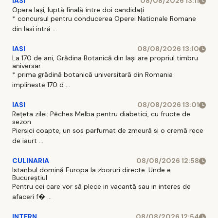
IASI
08/08/2026 13:11
Opera Iași, luptă finală între doi candidați
* concursul pentru conducerea Operei Nationale Romane
din Iasi intră ...
IASI
08/08/2026 13:10
La 170 de ani, Grădina Botanică din Iași are propriul timbru
aniversar
* prima grădină botanică universitară din Romania
implineste 170 d ...
IASI
08/08/2026 13:01
Rețeta zilei: Pêches Melba pentru diabetici, cu fructe de
sezon
Piersici coapte, un sos parfumat de zmeură si o cremă rece
de iaurt ...
CULINARIA
08/08/2026 12:58
Istanbul domină Europa la zboruri directe. Unde e
Bucureștiul
Pentru cei care vor să plece in vacantă sau in interes de
afaceri f� ...
INTERN
08/08/2026 12:54