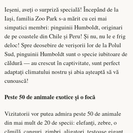
Ieșeni, aveți o surpriză specială! Începând de la
Iași, familia Zoo Park s-a mărit cu cei mai
simpatici membri: pinguinii Humboldt, originari
de pe coastele din Chile și Peru! Și nu, nu le e frig
deloc! Spre deosebire de verișorii lor de la Polul
Sud, pinguinii Humboldt sunt o specie iubitoare de
căldură — au crescut în captivitate, sunt perfect
adaptați climatului nostru și abia așteaptă să vă
cunoască!
Peste 50 de animale exotice și o focă
Vizitatorii vor putea admira peste 50 de animale
din mai mult de 20 de specii: elefanți, zebre, o
cămilă, canguri, zimbri, aligatori, țestoase gigant,