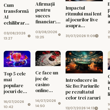
Afirmații
Cum
Impactul
pentru
transformă
ritmului mai lent
succes
AI
al jocurilor live
financiar:
a
echilibrarea
asupra
cum ușor
j
jocurilor de
managementului
03/08/2026
2
atragi banii
03/08/2026
noroc
31/07/2026 11:09
bugetului la
13:25
1
zilnic
13:27
cazino online
Ce face un
Top 5 cele
joc de
mai
Introducere în
casino
populare
Sic Bo: Pariurile
online
jocuri de
pe rezultatul
l
atractiv
noroc
celor trei zaruri
s
14/07/2026
pentru
16/07/2026
online
1
t
14:50
10:42
utilizatori
13/07/2026 14:13
1