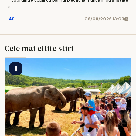
* 58% dintre copiii cu părintii plecati la muncă in străinătate
is ...
IASI
06/08/2026 13:03
Cele mai citite stiri