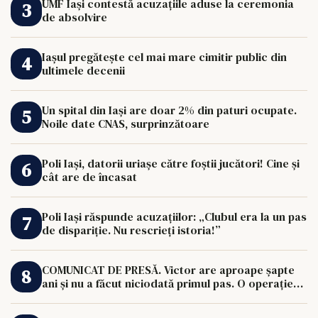
UMF Iași contestă acuzațiile aduse la ceremonia
de absolvire
Iașul pregătește cel mai mare cimitir public din
ultimele decenii
Un spital din Iași are doar 2% din paturi ocupate.
Noile date CNAS, surprinzătoare
Poli Iași, datorii uriașe către foștii jucători! Cine și
cât are de încasat
Poli Iași răspunde acuzațiilor: „Clubul era la un pas
de dispariție. Nu rescrieți istoria!”
COMUNICAT DE PRESĂ. Victor are aproape șapte
ani și nu a făcut niciodată primul pas. O operație
de 33.000 de euro îi poate schimba viața.