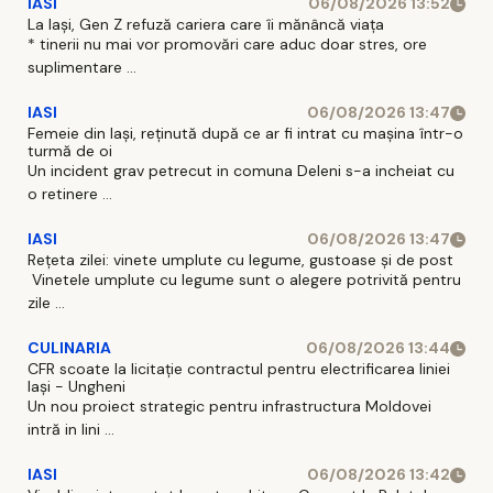
IASI
06/08/2026 13:52
La Iași, Gen Z refuză cariera care îi mănâncă viața
* tinerii nu mai vor promovări care aduc doar stres, ore
suplimentare ...
IASI
06/08/2026 13:47
Femeie din Iași, reținută după ce ar fi intrat cu mașina într-o
turmă de oi
Un incident grav petrecut in comuna Deleni s-a incheiat cu
o retinere ...
IASI
06/08/2026 13:47
Rețeta zilei: vinete umplute cu legume, gustoase și de post
Vinetele umplute cu legume sunt o alegere potrivită pentru
zile ...
CULINARIA
06/08/2026 13:44
CFR scoate la licitație contractul pentru electrificarea liniei
Iași - Ungheni
Un nou proiect strategic pentru infrastructura Moldovei
intră in lini ...
IASI
06/08/2026 13:42