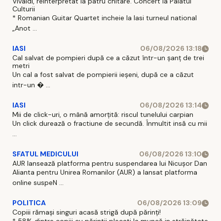
Vivaldi, reinterpretat la patru chitare. Concert la Palatul
Culturii
* Romanian Guitar Quartet incheie la Iasi turneul national
„Anot ...
IASI
06/08/2026 13:18
Cal salvat de pompieri după ce a căzut într-un şanţ de trei
metri
Un cal a fost salvat de pompierii ieşeni, după ce a căzut
intr-un � ...
IASI
06/08/2026 13:14
Mii de click-uri, o mână amorțită: riscul tunelului carpian
Un click durează o fractiune de secundă. Înmultit insă cu mii
...
SFATUL MEDICULUI
06/08/2026 13:10
AUR lansează platforma pentru suspendarea lui Nicușor Dan
Alianta pentru Unirea Romanilor (AUR) a lansat platforma
online suspeN ...
POLITICA
06/08/2026 13:09
Copiii rămași singuri acasă strigă după părinți!