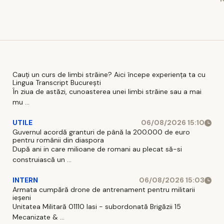
f
s
Cauți un curs de limbi străine? Aici începe experiența ta cu
Lingua Transcript București
În ziua de astăzi, cunoasterea unei limbi străine sau a mai
mu ...
UTILE
06/08/2026 15:10
Guvernul acordă granturi de până la 200.000 de euro
pentru românii din diaspora
După ani in care milioane de romani au plecat să-si
construiască un ...
INTERN
06/08/2026 15:03
Armata cumpără drone de antrenament pentru militarii
ieșeni
Unitatea Militară 01110 Iasi - subordonată Brigăzii 15
Mecanizate & ...