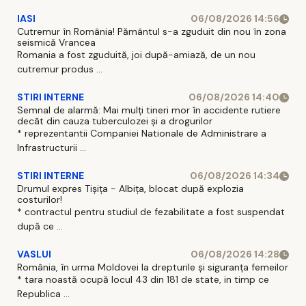
IASI
06/08/2026 14:56
Cutremur în România! Pământul s-a zguduit din nou în zona
seismică Vrancea
Romania a fost zguduită, joi după-amiază, de un nou
cutremur produs ...
STIRI INTERNE
06/08/2026 14:40
Semnal de alarmă: Mai mulți tineri mor în accidente rutiere
decât din cauza tuberculozei și a drogurilor
* reprezentantii Companiei Nationale de Administrare a
Infrastructurii ...
STIRI INTERNE
06/08/2026 14:34
Drumul expres Tișița - Albița, blocat după explozia
costurilor!
* contractul pentru studiul de fezabilitate a fost suspendat
după ce ...
VASLUI
06/08/2026 14:28
România, în urma Moldovei la drepturile și siguranța femeilor
* tara noastă ocupă locul 43 din 181 de state, in timp ce
Republica ...