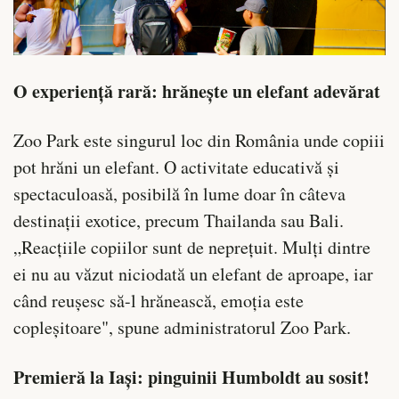
O experiență rară: hrănește un elefant adevărat
Zoo Park este singurul loc din România unde copiii
pot hrăni un elefant. O activitate educativă și
spectaculoasă, posibilă în lume doar în câteva
destinații exotice, precum Thailanda sau Bali.
„Reacțiile copiilor sunt de neprețuit. Mulți dintre
ei nu au văzut niciodată un elefant de aproape, iar
când reușesc să-l hrănească, emoția este
copleșitoare", spune administratorul Zoo Park.
Premieră la Iași: pinguinii Humboldt au sosit!