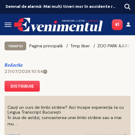
Drumul expres Tișița - Albița, blocat după explozia costurilor!
Pagina principală
Timp liber
INAPOI
Redactia
27/07/2026 10:54
DISTRIBUIE
Cauți un curs de limbi străine? Aici începe experiența ta cu
Lingua Transcript București
În ziua de astăzi, cunoasterea unei limbi străine sau a mai
mu ...