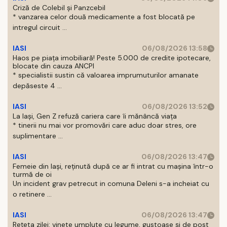
Criză de Colebil și Panzcebil
* vanzarea celor două medicamente a fost blocată pe
intregul circuit ...
IASI
06/08/2026 13:58
Haos pe piața imobiliară! Peste 5.000 de credite ipotecare,
blocate din cauza ANCPI
* specialistii sustin că valoarea imprumuturilor amanate
depăseste 4 ...
IASI
06/08/2026 13:52
La Iași, Gen Z refuză cariera care îi mănâncă viața
* tinerii nu mai vor promovări care aduc doar stres, ore
suplimentare ...
IASI
06/08/2026 13:47
Femeie din Iași, reținută după ce ar fi intrat cu mașina într-o
turmă de oi
Un incident grav petrecut in comuna Deleni s-a incheiat cu
o retinere ...
IASI
06/08/2026 13:47
Rețeta zilei: vinete umplute cu legume, gustoase și de post