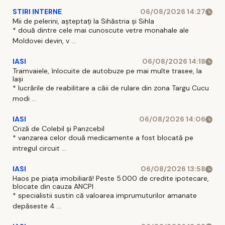
STIRI INTERNE
06/08/2026 14:27
Mii de pelerini, așteptați la Sihăstria și Sihla
* două dintre cele mai cunoscute vetre monahale ale
Moldovei devin, v ...
IASI
06/08/2026 14:18
Tramvaiele, înlocuite de autobuze pe mai multe trasee, la
Iași
* lucrările de reabilitare a căii de rulare din zona Targu Cucu
modi ...
IASI
06/08/2026 14:06
Criză de Colebil și Panzcebil
* vanzarea celor două medicamente a fost blocată pe
intregul circuit ...
IASI
06/08/2026 13:58
Haos pe piața imobiliară! Peste 5.000 de credite ipotecare,
blocate din cauza ANCPI
* specialistii sustin că valoarea imprumuturilor amanate
depăseste 4 ...