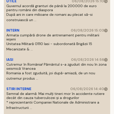
UTILE
06/08/2026 15:10
Guvernul acordă granturi de până la 200.000 de euro
pentru românii din diaspora
După ani in care milioane de romani au plecat să-si
construiască un ...
INTERN
06/08/2026 15:03
Armata cumpără drone de antrenament pentru militarii
ieșeni
Unitatea Militară 01110 Iasi - subordonată Brigăzii 15
Mecanizate & ...
IASI
06/08/2026 14:56
Cutremur în România! Pământul s-a zguduit din nou în zona
seismică Vrancea
Romania a fost zguduită, joi după-amiază, de un nou
cutremur produs ...
STIRI INTERNE
06/08/2026 14:40
Semnal de alarmă: Mai mulți tineri mor în accidente rutiere
decât din cauza tuberculozei și a drogurilor
* reprezentantii Companiei Nationale de Administrare a
Infrastructurii ...