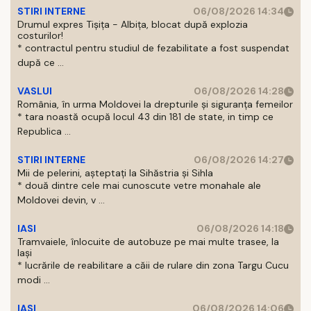
STIRI INTERNE
06/08/2026 14:34
Drumul expres Tișița - Albița, blocat după explozia
costurilor!
* contractul pentru studiul de fezabilitate a fost suspendat
după ce ...
VASLUI
06/08/2026 14:28
România, în urma Moldovei la drepturile și siguranța femeilor
* tara noastă ocupă locul 43 din 181 de state, in timp ce
Republica ...
STIRI INTERNE
06/08/2026 14:27
Mii de pelerini, așteptați la Sihăstria și Sihla
* două dintre cele mai cunoscute vetre monahale ale
Moldovei devin, v ...
IASI
06/08/2026 14:18
Tramvaiele, înlocuite de autobuze pe mai multe trasee, la
Iași
* lucrările de reabilitare a căii de rulare din zona Targu Cucu
modi ...
IASI
06/08/2026 14:06