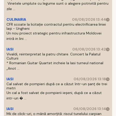
Vinetele umplute cu legume sunt o alegere potrivită pentru
zile ...
CULINARIA
06/08/2026 13:44
CFR scoate la licitație contractul pentru electrificarea liniei
Iași - Ungheni
Un nou proiect strategic pentru infrastructura Moldovei
intră in lini ...
IASI
06/08/2026 13:42
Vivaldi, reinterpretat la patru chitare. Concert la Palatul
Culturii
* Romanian Guitar Quartet incheie la Iasi turneul national
„Anot ...
IASI
06/08/2026 13:18
Cal salvat de pompieri după ce a căzut într-un şanţ de trei
metri
Un cal a fost salvat de pompierii ieşeni, după ce a căzut
intr-un � ...
IASI
06/08/2026 13:14
Mii de click-uri, o mână amorțită: riscul tunelului carpian