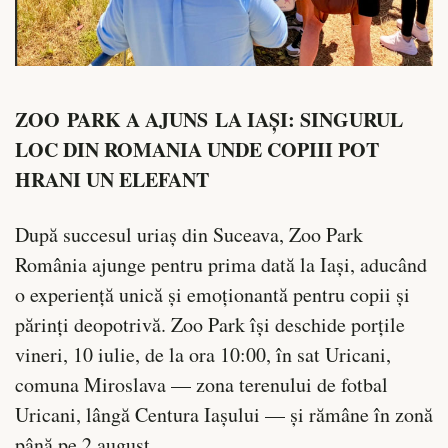
ZOO PARK A AJUNS LA IAȘI: SINGURUL
LOC DIN ROMANIA UNDE COPIII POT
HRANI UN ELEFANT
După succesul uriaș din Suceava, Zoo Park
România ajunge pentru prima dată la Iași, aducând
o experiență unică și emoționantă pentru copii și
părinți deopotrivă. Zoo Park își deschide porțile
vineri, 10 iulie, de la ora 10:00, în sat Uricani,
comuna Miroslava — zona terenului de fotbal
Uricani, lângă Centura Iașului — și rămâne în zonă
până pe 2 august.