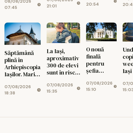
miliarde de
08/08/2026
verificări
20:54
20:4
munte va
radi
21:01
lei, cu 469
07:45
ascunde o
toa
de paturi
centrală
uriașă de
340 MW
O nouă
Und
La Iași,
Săptămână
finală
copi
aproximativ
plină în
pentru
wee
300 de elevi
Arhiepiscopia
șefia
Iași
sunt în risc
Iașilor. Marile
Operei Iași.
de abandon
evenimente
07/08/2026
Au rămas
07/
07/08/2026
07/08/2026
până pe 15
15:10
15:0
doi
15:35
18:38
august
candidați