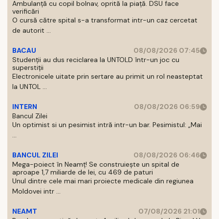
Ambulanță cu copil bolnav, oprită la piață. DSU face
verificări
O cursă către spital s-a transformat intr-un caz cercetat
de autorit ...
BACAU
08/08/2026 07:45
Studenții au dus reciclarea la UNTOLD într-un joc cu
superstiții
Electronicele uitate prin sertare au primit un rol neasteptat
la UNTOL ...
INTERN
08/08/2026 06:59
Bancul Zilei
Un optimist si un pesimist intră intr-un bar. Pesimistul: „Mai
...
BANCUL ZILEI
08/08/2026 06:46
Mega-poiect în Neamț! Se construiește un spital de
aproape 1,7 miliarde de lei, cu 469 de paturi
Unul dintre cele mai mari proiecte medicale din regiunea
Moldovei intr ...
NEAMT
07/08/2026 21:01