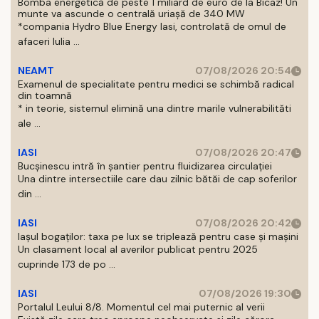
Bomba energetică de peste 1 miliard de euro de la Bicaz! Un
munte va ascunde o centrală uriașă de 340 MW
*compania Hydro Blue Energy Iasi, controlată de omul de
afaceri Iulia ...
NEAMT
07/08/2026 20:54
Examenul de specialitate pentru medici se schimbă radical
din toamnă
* in teorie, sistemul elimină una dintre marile vulnerabilităti
ale ...
IASI
07/08/2026 20:47
Bucșinescu intră în șantier pentru fluidizarea circulației
Una dintre intersectiile care dau zilnic bătăi de cap soferilor
din ...
IASI
07/08/2026 20:42
Iașul bogaților: taxa pe lux se triplează pentru case și mașini
Un clasament local al averilor publicat pentru 2025
cuprinde 173 de po ...
IASI
07/08/2026 19:30
Portalul Leului 8/8. Momentul cel mai puternic al verii