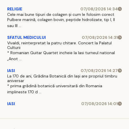
RELIGIE
07/08/2026 14:34
Cele mai bune tipuri de colagen și cum le folosim corect
Pulbere marină, colagen bovin, peptide hidrolizate, tip I, II
sau III ...
SFATUL MEDICULUI
07/08/2026 14:31
Vivaldi, reinterpretat la patru chitare. Concert la Palatul
Culturii
* Romanian Guitar Quartet incheie la Iasi turneul national
„Anot ...
IASI
07/08/2026 14:27
La 170 de ani, Grădina Botanică din Iași are propriul timbru
aniversar
* prima grădină botanică universitară din Romania
implineste 170 d ...
IASI
07/08/2026 14:01