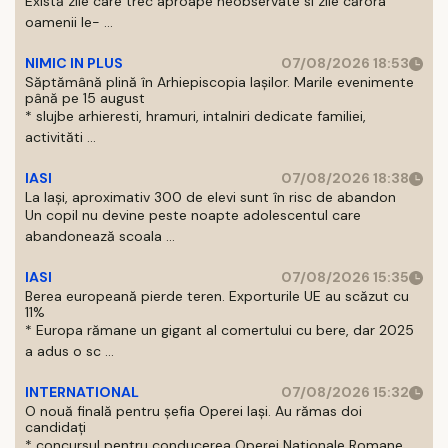
Există zile care trec aproape neobservate si zile cărora
oamenii le- ...
NIMIC IN PLUS
07/08/2026 18:53
Săptămână plină în Arhiepiscopia Iașilor. Marile evenimente
până pe 15 august
* slujbe arhieresti, hramuri, intalniri dedicate familiei,
activităti ...
IASI
07/08/2026 18:38
La Iași, aproximativ 300 de elevi sunt în risc de abandon
Un copil nu devine peste noapte adolescentul care
abandonează scoala ...
IASI
07/08/2026 15:35
Berea europeană pierde teren. Exporturile UE au scăzut cu
11%
* Europa rămane un gigant al comertului cu bere, dar 2025
a adus o sc ...
INTERNATIONAL
07/08/2026 15:32
O nouă finală pentru șefia Operei Iași. Au rămas doi
candidați
* concursul pentru conducerea Operei Nationale Romane