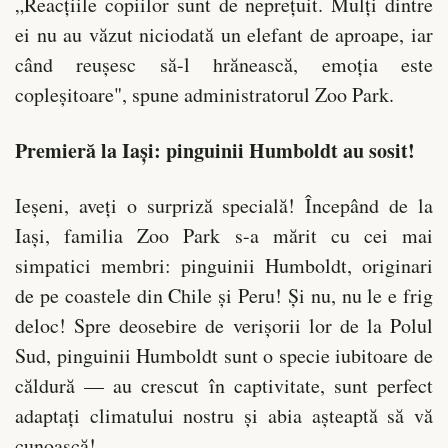
„Reacțiile copiilor sunt de neprețuit. Mulți dintre
ei nu au văzut niciodată un elefant de aproape, iar
când reușesc să-l hrănească, emoția este
copleșitoare", spune administratorul Zoo Park.
Premieră la Iași: pinguinii Humboldt au sosit!
Ieșeni, aveți o surpriză specială! Începând de la
Iași, familia Zoo Park s-a mărit cu cei mai
simpatici membri: pinguinii Humboldt, originari
de pe coastele din Chile și Peru! Și nu, nu le e frig
deloc! Spre deosebire de verișorii lor de la Polul
Sud, pinguinii Humboldt sunt o specie iubitoare de
căldură — au crescut în captivitate, sunt perfect
adaptați climatului nostru și abia așteaptă să vă
cunoască!