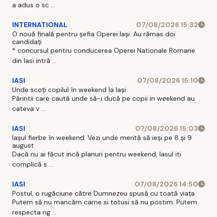
a adus o sc ...
INTERNATIONAL
07/08/2026 15:32
O nouă finală pentru șefia Operei Iași. Au rămas doi
candidați
* concursul pentru conducerea Operei Nationale Romane
din Iasi intră ...
IASI
07/08/2026 15:10
Unde scoți copilul în weekend la Iași
Părintii care caută unde să-i ducă pe copii in weekend au
cateva v ...
IASI
07/08/2026 15:03
Iașul fierbe în weekend. Vezi unde merită să ieși pe 8 și 9
august
Dacă nu ai făcut incă planuri pentru weekend, Iasul iti
complică s ...
IASI
07/08/2026 14:50
Postul, o rugăciune către Dumnezeu spusă cu toată viața
Putem să nu mancăm carne si totusi să nu postim. Putem
respecta rig ...