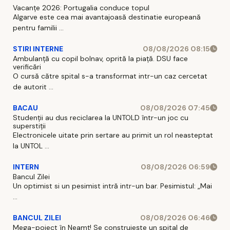
Vacanțe 2026: Portugalia conduce topul
Algarve este cea mai avantajoasă destinatie europeană
pentru familii ...
STIRI INTERNE
08/08/2026 08:15
Ambulanță cu copil bolnav, oprită la piață. DSU face
verificări
O cursă către spital s-a transformat intr-un caz cercetat
de autorit ...
BACAU
08/08/2026 07:45
Studenții au dus reciclarea la UNTOLD într-un joc cu
superstiții
Electronicele uitate prin sertare au primit un rol neasteptat
la UNTOL ...
INTERN
08/08/2026 06:59
Bancul Zilei
Un optimist si un pesimist intră intr-un bar. Pesimistul: „Mai
...
BANCUL ZILEI
08/08/2026 06:46
Mega-poiect în Neamț! Se construiește un spital de