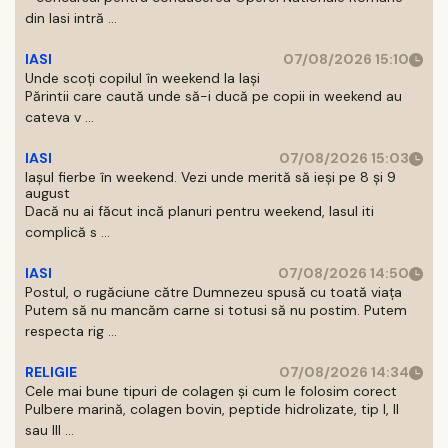
din Iasi intră ...
IASI
07/08/2026 15:10
Unde scoți copilul în weekend la Iași
Părintii care caută unde să-i ducă pe copii in weekend au
cateva v ...
IASI
07/08/2026 15:03
Iașul fierbe în weekend. Vezi unde merită să ieși pe 8 și 9
august
Dacă nu ai făcut incă planuri pentru weekend, Iasul iti
complică s ...
IASI
07/08/2026 14:50
Postul, o rugăciune către Dumnezeu spusă cu toată viața
Putem să nu mancăm carne si totusi să nu postim. Putem
respecta rig ...
RELIGIE
07/08/2026 14:34
Cele mai bune tipuri de colagen și cum le folosim corect
Pulbere marină, colagen bovin, peptide hidrolizate, tip I, II
sau III ...