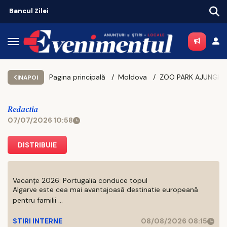
Mega-poiect în Neamț! Se construiește un spital de aproape 1,7 miliarde de lei, cu 469 de paturi
Pagina principală
Moldova
INAPOI
Redactia
07/07/2026 10:58
DISTRIBUIE
Vacanțe 2026: Portugalia conduce topul
Algarve este cea mai avantajoasă destinatie europeană
pentru familii ...
STIRI INTERNE
08/08/2026 08:15