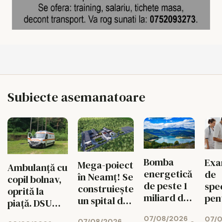
Subiecte asemanatoare
Bomba
Exa
Mega-poiect
Ambulanță cu
energetică
de
în Neamț! Se
copil bolnav,
de peste 1
spec
construiește
oprită la
miliard de
pen
un spital de
piață. DSU
euro de la
med
aproape 1,7
face
07/08/2026
Bicaz! Un
07/
sch
07/08/2026