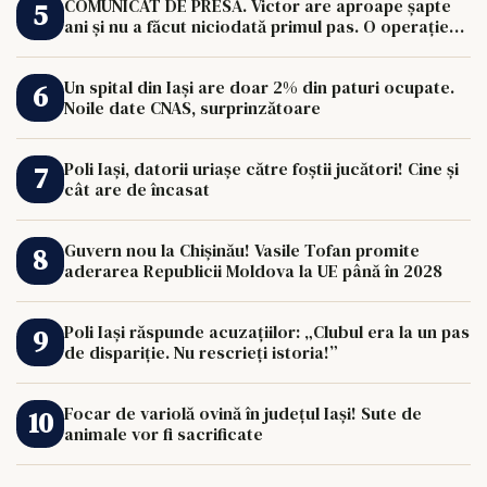
COMUNICAT DE PRESĂ. Victor are aproape șapte
ani și nu a făcut niciodată primul pas. O operație
de 33.000 de euro îi poate schimba viața.
Un spital din Iași are doar 2% din paturi ocupate.
Noile date CNAS, surprinzătoare
Poli Iași, datorii uriașe către foștii jucători! Cine și
cât are de încasat
Guvern nou la Chișinău! Vasile Tofan promite
aderarea Republicii Moldova la UE până în 2028
Poli Iași răspunde acuzațiilor: „Clubul era la un pas
de dispariție. Nu rescrieți istoria!”
Focar de variolă ovină în județul Iași! Sute de
animale vor fi sacrificate