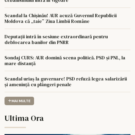
Scandal la Chișinău! AUR acuză Guvernul Republicii
Moldova că „taie” Ziua Limbii Române
Deputații intră în sesiune extraordinară pentru
deblocarea banilor din PNRR
Sondaj CURS: AUR domină scena politică. PSD și PNL, la
mare distanță
Scandal uriaș la guvernare! PSD refuză legea salarizării
și amenință cu plângeri penale
MAI MULTE
Ultima Ora