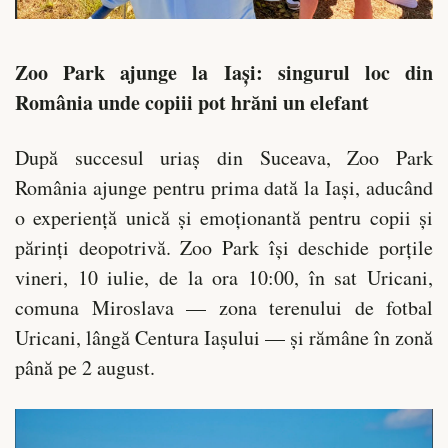
Zoo Park ajunge la Iași: singurul loc din
România unde copiii pot hrăni un elefant
După succesul uriaș din Suceava, Zoo Park
România ajunge pentru prima dată la Iași, aducând
o experiență unică și emoționantă pentru copii și
părinți deopotrivă. Zoo Park își deschide porțile
vineri, 10 iulie, de la ora 10:00, în sat Uricani,
comuna Miroslava — zona terenului de fotbal
Uricani, lângă Centura Iașului — și rămâne în zonă
până pe 2 august.