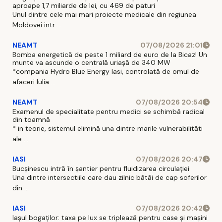
aproape 1,7 miliarde de lei, cu 469 de paturi
Unul dintre cele mai mari proiecte medicale din regiunea
Moldovei intr ...
NEAMT
07/08/2026 21:01
Bomba energetică de peste 1 miliard de euro de la Bicaz! Un
munte va ascunde o centrală uriașă de 340 MW
*compania Hydro Blue Energy Iasi, controlată de omul de
afaceri Iulia ...
NEAMT
07/08/2026 20:54
Examenul de specialitate pentru medici se schimbă radical
din toamnă
* in teorie, sistemul elimină una dintre marile vulnerabilităti
ale ...
IASI
07/08/2026 20:47
Bucșinescu intră în șantier pentru fluidizarea circulației
Una dintre intersectiile care dau zilnic bătăi de cap soferilor
din ...
IASI
07/08/2026 20:42
Iașul bogaților: taxa pe lux se triplează pentru case și mașini