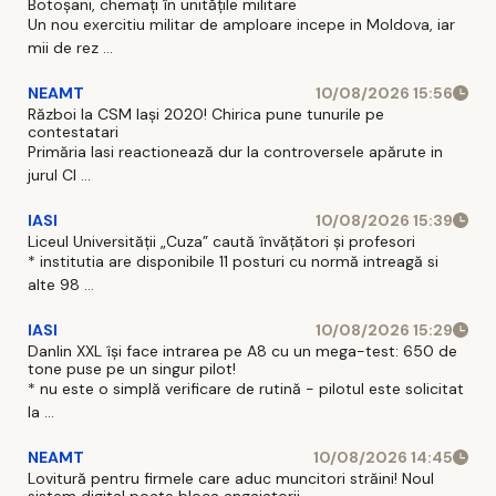
Botoșani, chemați în unitățile militare
Un nou exercitiu militar de amploare incepe in Moldova, iar
mii de rez ...
NEAMT
10/08/2026 15:56
Război la CSM Iași 2020! Chirica pune tunurile pe
contestatari
Primăria Iasi reactionează dur la controversele apărute in
jurul Cl ...
IASI
10/08/2026 15:39
Liceul Universității „Cuza” caută învățători și profesori
* institutia are disponibile 11 posturi cu normă intreagă si
alte 98 ...
IASI
10/08/2026 15:29
Danlin XXL își face intrarea pe A8 cu un mega-test: 650 de
tone puse pe un singur pilot!
* nu este o simplă verificare de rutină - pilotul este solicitat
la ...
NEAMT
10/08/2026 14:45
Lovitură pentru firmele care aduc muncitori străini! Noul
sistem digital poate bloca angajatorii