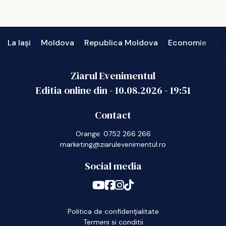
La Iași
Moldova
Republica Moldova
Economie
In
Ziarul Evenimentul
Editia online din -
10.08.2026
-
19:51
Contact
Orange: 0752 266 266
marketing@ziarulevenimentul.ro
Social media
Politica de confidențialitate
Termeni si conditii