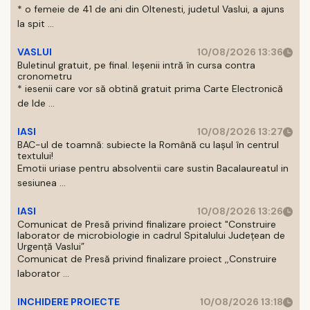
* o femeie de 41 de ani din Oltenesti, judetul Vaslui, a ajuns
la spit ...
VASLUI
10/08/2026 13:36
Buletinul gratuit, pe final. Ieșenii intră în cursa contra
cronometru
* iesenii care vor să obtină gratuit prima Carte Electronică
de Ide ...
IASI
10/08/2026 13:27
BAC-ul de toamnă: subiecte la Română cu Iașul în centrul
textului!
Emotii uriase pentru absolventii care sustin Bacalaureatul in
sesiunea ...
IASI
10/08/2026 13:26
Comunicat de Presă privind finalizare proiect "Construire
laborator de microbiologie in cadrul Spitalului Județean de
Urgență Vaslui”
Comunicat de Presă privind finalizare proiect ,,Construire
laborator ...
INCHIDERE PROIECTE
10/08/2026 13:18