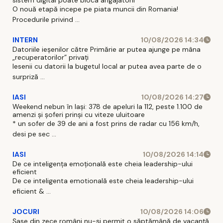
O nouă etapă incepe pe piata muncii din Romania!
Procedurile privind ...
INTERN
10/08/2026 14:34
Datoriile ieșenilor către Primărie ar putea ajunge pe mâna
„recuperatorilor” privați
Iesenii cu datorii la bugetul local ar putea avea parte de o
surpriză ...
IASI
10/08/2026 14:27
Weekend nebun în Iași: 378 de apeluri la 112, peste 1.100 de
amenzi și șoferi prinși cu viteze uluitoare
* un sofer de 39 de ani a fost prins de radar cu 156 km/h,
desi pe sec ...
IASI
10/08/2026 14:14
De ce inteligența emoțională este cheia leadership-ului
eficient
De ce inteligenta emotională este cheia leadership-ului
eficient & ...
JOCURI
10/08/2026 14:06
Șase din zece români nu-și permit o săptămână de vacanță