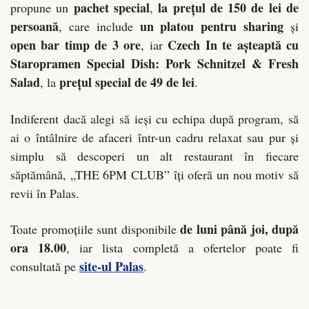
pachet special
la prețul de 150 de lei de
propune un
,
persoană
un platou pentru sharing
, care include
și
open bar timp de 3 ore
Czech In te așteaptă cu
, iar
Staropramen Special Dish: Pork Schnitzel & Fresh
Salad
prețul special de 49 de lei
, la
.
Indiferent dacă alegi să ieși cu echipa după program, să
ai o întâlnire de afaceri într-un cadru relaxat sau pur și
simplu să descoperi un alt restaurant în fiecare
săptămână, „THE 6PM CLUB” îți oferă un nou motiv să
revii în Palas.
de luni până joi, după
Toate promoțiile sunt disponibile
ora 18.00
, iar lista completă a ofertelor poate fi
site-ul Palas
consultată pe
.