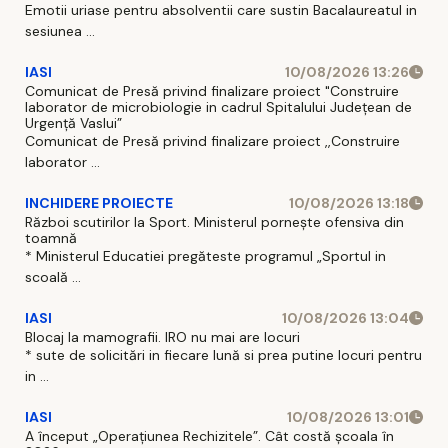
Emotii uriase pentru absolventii care sustin Bacalaureatul in
sesiunea ...
IASI
10/08/2026 13:26
Comunicat de Presă privind finalizare proiect "Construire
laborator de microbiologie in cadrul Spitalului Județean de
Urgență Vaslui”
Comunicat de Presă privind finalizare proiect ,,Construire
laborator ...
INCHIDERE PROIECTE
10/08/2026 13:18
Război scutirilor la Sport. Ministerul pornește ofensiva din
toamnă
* Ministerul Educatiei pregăteste programul „Sportul in
scoală ...
IASI
10/08/2026 13:04
Blocaj la mamografii. IRO nu mai are locuri
* sute de solicitări in fiecare lună si prea putine locuri pentru
in ...
IASI
10/08/2026 13:01
A început „Operațiunea Rechizitele”. Cât costă școala în