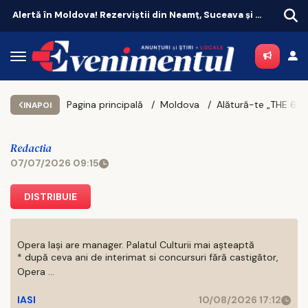
Alertă în Moldova! Rezerviștii din Neamț, Suceava și Botoșani, chemați în unitățile militare
Pagina principală
Moldova
INAPOI
Redactia
07/07/2026 09:15
DISTRIBUIE
Opera Iași are manager. Palatul Culturii mai așteaptă
* după ceva ani de interimat si concursuri fără castigător,
Opera ...
IASI
10/08/2026 17:12