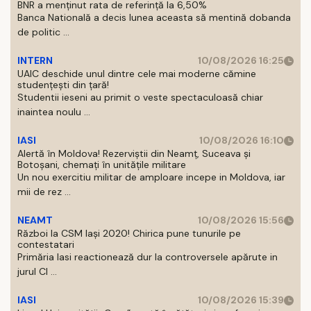
BNR a menținut rata de referință la 6,50%
Banca Natională a decis lunea aceasta să mentină dobanda
de politic ...
INTERN
10/08/2026 16:25
UAIC deschide unul dintre cele mai moderne cămine
studențești din țară!
Studentii ieseni au primit o veste spectaculoasă chiar
inaintea noulu ...
IASI
10/08/2026 16:10
Alertă în Moldova! Rezerviștii din Neamț, Suceava și
Botoșani, chemați în unitățile militare
Un nou exercitiu militar de amploare incepe in Moldova, iar
mii de rez ...
NEAMT
10/08/2026 15:56
Război la CSM Iași 2020! Chirica pune tunurile pe
contestatari
Primăria Iasi reactionează dur la controversele apărute in
jurul Cl ...
IASI
10/08/2026 15:39