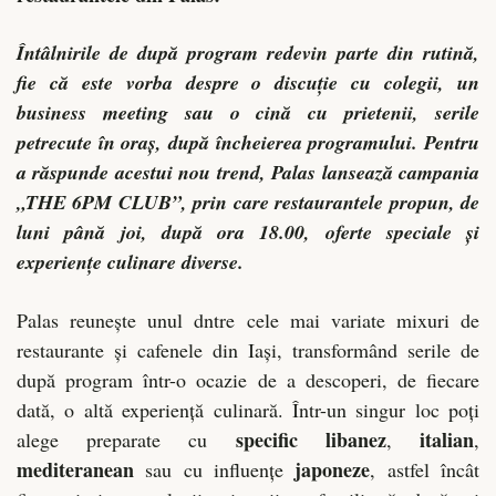
Întâlnirile de după program redevin parte din rutină,
fie că este vorba despre o discuție cu colegii, un
business meeting sau o cină cu prietenii, serile
petrecute în oraș, după încheierea programului. Pentru
a răspunde acestui nou trend, Palas lansează campania
„THE 6PM CLUB”, prin care restaurantele propun, de
luni până joi, după ora 18.00, oferte speciale și
experiențe culinare diverse.
Palas reunește unul dntre cele mai variate mixuri de
restaurante și cafenele din Iași, transformând serile de
după program într-o ocazie de a descoperi, de fiecare
dată, o altă experiență culinară. Într-un singur loc poți
specific libanez
italian
alege preparate cu
,
,
mediteranean
japoneze
sau cu influențe
, astfel încât