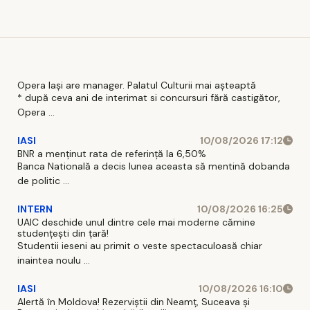
prinși cu
viteze
uluitoare
Opera Iași are manager. Palatul Culturii mai așteaptă
* după ceva ani de interimat si concursuri fără castigător,
Opera ...
IASI
10/08/2026 17:12
BNR a menținut rata de referință la 6,50%
Banca Natională a decis lunea aceasta să mentină dobanda
de politic ...
INTERN
10/08/2026 16:25
UAIC deschide unul dintre cele mai moderne cămine
studențești din țară!
Studentii ieseni au primit o veste spectaculoasă chiar
inaintea noulu ...
IASI
10/08/2026 16:10
Alertă în Moldova! Rezerviștii din Neamț, Suceava și