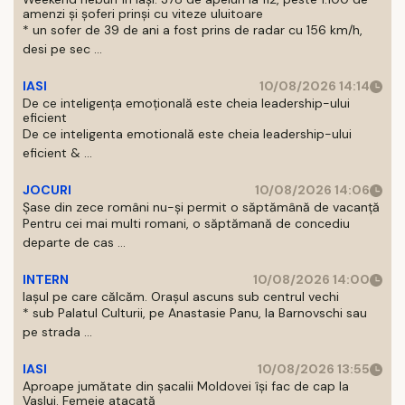
amenzi și șoferi prinși cu viteze uluitoare
* un sofer de 39 de ani a fost prins de radar cu 156 km/h,
desi pe sec ...
IASI
10/08/2026 14:14
De ce inteligența emoțională este cheia leadership-ului
eficient
De ce inteligenta emotională este cheia leadership-ului
eficient & ...
JOCURI
10/08/2026 14:06
Șase din zece români nu-și permit o săptămână de vacanță
Pentru cei mai multi romani, o săptămană de concediu
departe de cas ...
INTERN
10/08/2026 14:00
Iașul pe care călcăm. Orașul ascuns sub centrul vechi
* sub Palatul Culturii, pe Anastasie Panu, la Barnovschi sau
pe strada ...
IASI
10/08/2026 13:55
Aproape jumătate din șacalii Moldovei își fac de cap la
Vaslui. Femeie atacată