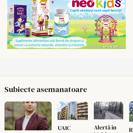
Subiecte asemanatoare
Alertă în
UAIC
R