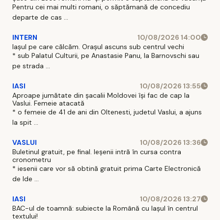
Pentru cei mai multi romani, o săptămană de concediu
departe de cas ...
INTERN
10/08/2026 14:00
Iașul pe care călcăm. Orașul ascuns sub centrul vechi
* sub Palatul Culturii, pe Anastasie Panu, la Barnovschi sau
pe strada ...
IASI
10/08/2026 13:55
Aproape jumătate din șacalii Moldovei își fac de cap la
Vaslui. Femeie atacată
* o femeie de 41 de ani din Oltenesti, judetul Vaslui, a ajuns
la spit ...
VASLUI
10/08/2026 13:36
Buletinul gratuit, pe final. Ieșenii intră în cursa contra
cronometru
* iesenii care vor să obtină gratuit prima Carte Electronică
de Ide ...
IASI
10/08/2026 13:27
BAC-ul de toamnă: subiecte la Română cu Iașul în centrul
textului!