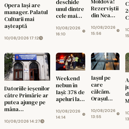
Moldova!
deschide
C
Opera Iași are
Rezerviștii
unul dintre
2
manager. Palatul
din Neamț,
cele mai
C
Culturii mai
Suceava și
moderne
t
așteaptă
10/08/2026
Botoșani,
10/08/2026
cămine
1
c
15:56
16:10
chemați în
studențești
1
10/08/2026 17:12
unitățile
din țară!
militare
Iașul pe
Weekend
A
care
nebun în
j
Datoriile ieșenilor
călcăm.
Iași: 378 de
d
către Primărie ar
Orașul
apeluri la
M
putea ajunge pe
ascuns sub
112, peste
f
mâna
10/08/2026
centrul
10/08/2026
1.100 de
1
V
„recuperatorilor”
13:55
14:14
vechi
amenzi și
1
F
10/08/2026 14:27
privați
șoferi
a