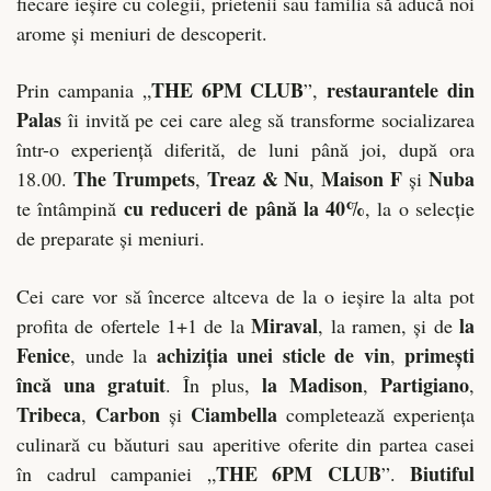
fiecare ieșire cu colegii, prietenii sau familia să aducă noi
arome și meniuri de descoperit.
THE 6PM CLUB
restaurantele din
Prin campania „
”,
Palas
îi invită pe cei care aleg să transforme socializarea
într-o experiență diferită, de luni până joi, după ora
The Trumpets
Treaz & Nu
Maison F
Nuba
18.00.
,
,
și
cu reduceri de până la 40%
te întâmpină
, la o selecție
de preparate și meniuri.
Cei care vor să încerce altceva de la o ieșire la alta pot
Miraval
la
profita de ofertele 1+1 de la
, la ramen, și de
Fenice
achiziția unei sticle de vin
primești
, unde la
,
încă una gratuit
la Madison
Partigiano
. În plus,
,
,
Tribeca
Carbon
Ciambella
,
și
completează experiența
culinară cu băuturi sau aperitive oferite din partea casei
THE 6PM CLUB
Biutiful
în cadrul campaniei „
”.