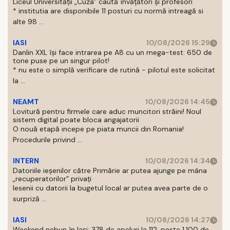
Liceul Universității „Cuza” caută învățători și profesori
* institutia are disponibile 11 posturi cu normă intreagă si
alte 98 ...
IASI
10/08/2026 15:29
Danlin XXL își face intrarea pe A8 cu un mega-test: 650 de
tone puse pe un singur pilot!
* nu este o simplă verificare de rutină - pilotul este solicitat
la ...
NEAMT
10/08/2026 14:45
Lovitură pentru firmele care aduc muncitori străini! Noul
sistem digital poate bloca angajatorii
O nouă etapă incepe pe piata muncii din Romania!
Procedurile privind ...
INTERN
10/08/2026 14:34
Datoriile ieșenilor către Primărie ar putea ajunge pe mâna
„recuperatorilor” privați
Iesenii cu datorii la bugetul local ar putea avea parte de o
surpriză ...
IASI
10/08/2026 14:27
Weekend nebun în Iași: 378 de apeluri la 112, peste 1.100 de