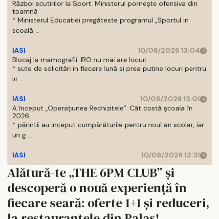
Război scutirilor la Sport. Ministerul pornește ofensiva din
toamnă
* Ministerul Educatiei pregăteste programul „Sportul in
scoală ...
IASI
10/08/2026 13:04
Blocaj la mamografii. IRO nu mai are locuri
* sute de solicitări in fiecare lună si prea putine locuri pentru
in ...
IASI
10/08/2026 13:01
A început „Operațiunea Rechizitele”. Cât costă școala în
2026
* părintii au inceput cumpărăturile pentru noul an scolar, iar
un g ...
IASI
10/08/2026 12:31
Alătură-te „THE 6PM CLUB” și
descoperă o nouă experiență în
fiecare seară: oferte 1+1 și reduceri,
la restaurantele din Palas!