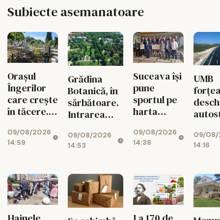
Subiecte asemanatoare
Orașul
Suceava își
UMB
Grădina
Îngerilor
pune
forțe
Botanică, în
care crește
sportul pe
desch
sărbătoare.
în tăcere.
harta
autost
Intrarea
Suspinele
Europei!
de la
este
09/08/2026
09/08/2026
de la
CSU,
09/08/
09/08/2026
la Ba
gratuită
14:59
14:38
„Petru și
campioană
14:16
14:53
pentru toți
Pavel”
europeană
vizitatorii
pentru a
cincea oară
Hainele
La 170 de