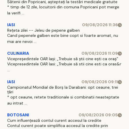
Sătenii din Popricani, așteptați la testări medicale gratuite
* timp de 12 zile, locuitorii din comuna Popricani pot merge
la verifi ...
IASI
09/08/2026 11:36
Rețeta zilei -- Jeleu de pepene galben
Cand pepenele galben este bine copt si foarte aromat, nu
mai are nevoi ...
CULINARIA
09/08/2026 11:09
Vicepreședintele OAR Iași: „Trebuie să știi cine ești ca oraș”
Vicepresedintele OAR Iasi: „Trebuie să stii cine esti ca oras&r
...
IASI
09/08/2026 09:11
Campionatul Mondial de Borș la Darabani: opt ceaune, trei
țări
* opt ceaune, retete traditionale si combinatii neasteptate
au intrat ...
BOTOSANI
09/08/2026 09:05
Cum influențează contul curent accesul la credite
Contul curent poate simplifica accesul la credite prin