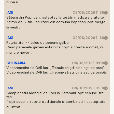
după n ...
IASI
09/08/2026 11:58
Sătenii din Popricani, așteptați la testări medicale gratuite
* timp de 12 zile, locuitorii din comuna Popricani pot merge
la verifi ...
IASI
09/08/2026 11:36
Rețeta zilei -- Jeleu de pepene galben
Cand pepenele galben este bine copt si foarte aromat, nu
mai are nevoi ...
CULINARIA
09/08/2026 11:09
Vicepreședintele OAR Iași: „Trebuie să știi cine ești ca oraș”
Vicepresedintele OAR Iasi: „Trebuie să stii cine esti ca oras&r
...
IASI
09/08/2026 09:11
Campionatul Mondial de Borș la Darabani: opt ceaune, trei
țări
* opt ceaune, retete traditionale si combinatii neasteptate
au intrat ...