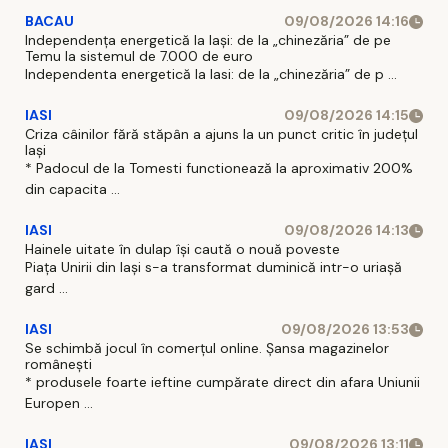
BACAU
09/08/2026 14:16
Independența energetică la Iași: de la „chinezăria” de pe
Temu la sistemul de 7.000 de euro
Independenta energetică la Iasi: de la „chinezăria” de p ...
IASI
09/08/2026 14:15
Criza câinilor fără stăpân a ajuns la un punct critic în județul
Iași
* Padocul de la Tomesti functionează la aproximativ 200%
din capacita ...
IASI
09/08/2026 14:13
Hainele uitate în dulap îşi caută o nouă poveste
Piaţa Unirii din Iaşi s-a transformat duminică intr-o uriaşă
gard ...
IASI
09/08/2026 13:53
Se schimbă jocul în comerțul online. Șansa magazinelor
românești
* produsele foarte ieftine cumpărate direct din afara Uniunii
Europen ...
IASI
09/08/2026 13:11