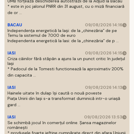
UMB forțează deschiderea autostrăzii de la Adjud la Bacău
* este in joc jalonul PNRR din 31 august, cu o miză financiară
de or ...
BACAU
09/08/2026 14:16
Independența energetică la Iași: de la „chinezăria” de pe
Temu la sistemul de 7.000 de euro
Independenta energetică la Iasi: de la „chinezăria” de p ...
IASI
09/08/2026 14:15
Criza câinilor fără stăpân a ajuns la un punct critic în județul
Iași
* Padocul de la Tomesti functionează la aproximativ 200%
din capacita ...
IASI
09/08/2026 14:13
Hainele uitate în dulap îşi caută o nouă poveste
Piaţa Unirii din Iaşi s-a transformat duminică intr-o uriaşă
gard ...
IASI
09/08/2026 13:53
Se schimbă jocul în comerțul online. Șansa magazinelor
românești
* produsele foarte ieftine cumpărate direct din afara Uniunii