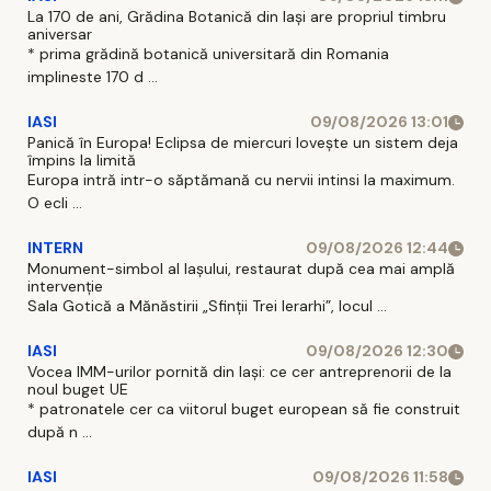
La 170 de ani, Grădina Botanică din Iași are propriul timbru
aniversar
* prima grădină botanică universitară din Romania
implineste 170 d ...
IASI
09/08/2026 13:01
Panică în Europa! Eclipsa de miercuri lovește un sistem deja
împins la limită
Europa intră intr-o săptămană cu nervii intinsi la maximum.
O ecli ...
INTERN
09/08/2026 12:44
Monument-simbol al Iaşului, restaurat după cea mai amplă
intervenţie
Sala Gotică a Mănăstirii „Sfinţii Trei Ierarhi”, locul ...
IASI
09/08/2026 12:30
Vocea IMM-urilor pornită din Iași: ce cer antreprenorii de la
noul buget UE
* patronatele cer ca viitorul buget european să fie construit
după n ...
IASI
09/08/2026 11:58