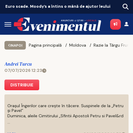
eului
Suceava își pune sportul pe harta Europei! CSU, campioană europeană pentru a cincea oară
Pagina principală
Moldova
INAPOI
Andrei Turcu
07/07/2026 12:23
DISTRIBUIE
Orașul Îngerilor care crește în tăcere. Suspinele de la „Petru
și Pavel”
Duminica, aleile Cimitirului „Sfintii Apostoli Petru si Pavel&rd
...