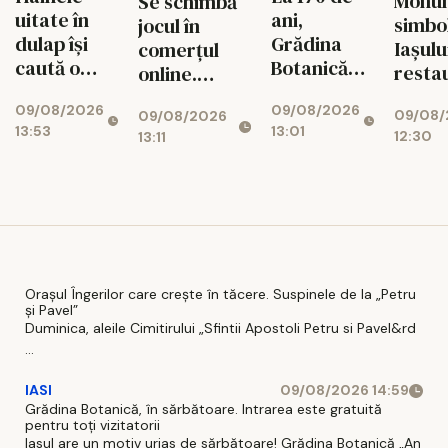
Monu
Se schimbă
uitate în
ani,
simbol
jocul în
dulap îşi
Grădina
Iaşulu
comerțul
caută o
Botanică
resta
online.
nouă
din Iași are
după 
Șansa
09/08/2026
09/08/2026
poveste
propriul
09/08/
09/08/2026
mai a
magazinelor
13:53
13:01
timbru
12:30
13:11
inter
românești
aniversar
Orașul Îngerilor care crește în tăcere. Suspinele de la „Petru
și Pavel”
Duminica, aleile Cimitirului „Sfintii Apostoli Petru si Pavel&rd
...
IASI
09/08/2026 14:59
Grădina Botanică, în sărbătoare. Intrarea este gratuită
pentru toți vizitatorii
Iasul are un motiv urias de sărbătoare! Grădina Botanică „An