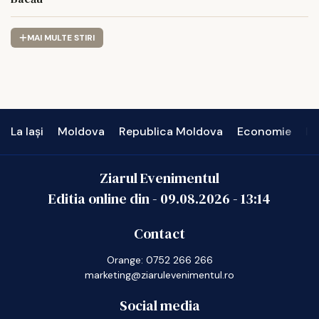
MAI MULTE STIRI
La Iași
Moldova
Republica Moldova
Economie
In
Ziarul Evenimentul
Editia online din -
09.08.2026
-
13:14
Contact
Orange: 0752 266 266
marketing@ziarulevenimentul.ro
Social media