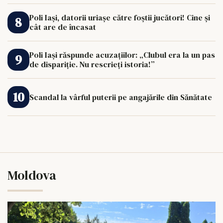
Poli Iași, datorii uriașe către foștii jucători! Cine și
cât are de încasat
Poli Iași răspunde acuzațiilor: „Clubul era la un pas
de dispariție. Nu rescrieți istoria!”
Scandal la vârful puterii pe angajările din Sănătate
Moldova