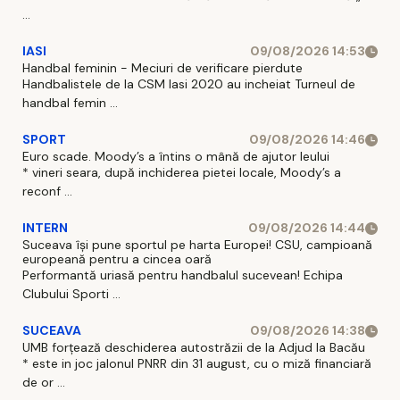
...
IASI
09/08/2026 14:53
Handbal feminin - Meciuri de verificare pierdute
Handbalistele de la CSM Iasi 2020 au incheiat Turneul de
handbal femin ...
SPORT
09/08/2026 14:46
Euro scade. Moody’s a întins o mână de ajutor leului
* vineri seara, după inchiderea pietei locale, Moody’s a
reconf ...
INTERN
09/08/2026 14:44
Suceava își pune sportul pe harta Europei! CSU, campioană
europeană pentru a cincea oară
Performantă uriasă pentru handbalul sucevean! Echipa
Clubului Sporti ...
SUCEAVA
09/08/2026 14:38
UMB forțează deschiderea autostrăzii de la Adjud la Bacău
* este in joc jalonul PNRR din 31 august, cu o miză financiară
de or ...