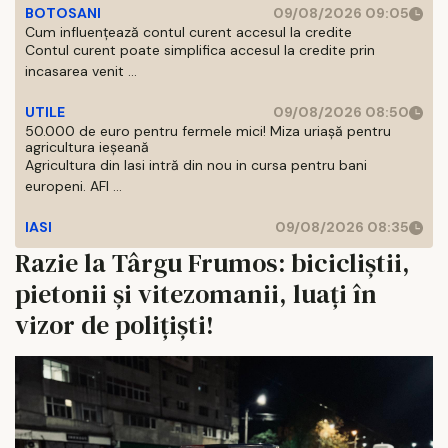
BOTOSANI
09/08/2026 09:05
Cum influențează contul curent accesul la credite
Contul curent poate simplifica accesul la credite prin
incasarea venit ...
UTILE
09/08/2026 08:50
50.000 de euro pentru fermele mici! Miza uriașă pentru
agricultura ieșeană
Agricultura din Iasi intră din nou in cursa pentru bani
europeni. AFI ...
IASI
09/08/2026 08:35
Razie la Târgu Frumos: bicicliștii,
pietonii și vitezomanii, luați în
vizor de polițiști!