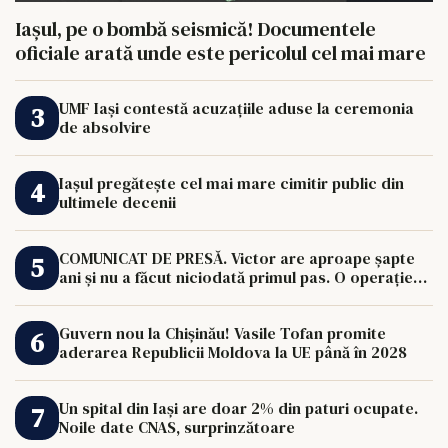
Iașul, pe o bombă seismică! Documentele
oficiale arată unde este pericolul cel mai mare
UMF Iași contestă acuzațiile aduse la ceremonia
de absolvire
Iașul pregătește cel mai mare cimitir public din
ultimele decenii
COMUNICAT DE PRESĂ. Victor are aproape șapte
ani și nu a făcut niciodată primul pas. O operație
de 33.000 de euro îi poate schimba viața.
Guvern nou la Chișinău! Vasile Tofan promite
aderarea Republicii Moldova la UE până în 2028
Un spital din Iași are doar 2% din paturi ocupate.
Noile date CNAS, surprinzătoare