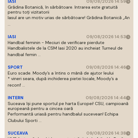
IASI
09/08/2026 14:59
Grădina Botanică, în sărbătoare. Intrarea este gratuită
pentru toți vizitatorii
Iasul are un motiv urias de sărbătoare! Grădina Botanică „An
...
IASI
09/08/2026 14:53
Handbal feminin - Meciuri de verificare pierdute
Handbalistele de la CSM Iasi 2020 au incheiat Turneul de
handbal femin ...
SPORT
09/08/2026 14:46
Euro scade. Moody’s a întins o mână de ajutor leului
* vineri seara, după inchiderea pietei locale, Moody’s a
reconf ...
INTERN
09/08/2026 14:44
Suceava își pune sportul pe harta Europei! CSU, campioană
europeană pentru a cincea oară
Performantă uriasă pentru handbalul sucevean! Echipa
Clubului Sporti ...
SUCEAVA
09/08/2026 14:38