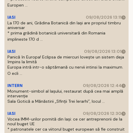
Europen ...
IASI
09/08/2026 13:11
La 170 de ani, Grădina Botanică din Iași are propriul timbru
aniversar
* prima grădină botanică universitară din Romania
implineste 170 d ...
IASI
09/08/2026 13:01
Panică în Europa! Eclipsa de miercuri lovește un sistem deja
împins la limită
Europa intră intr-o săptămană cu nervii intinsi la maximum.
O ecli ...
INTERN
09/08/2026 12:44
Monument-simbol al Iaşului, restaurat după cea mai amplă
intervenţie
Sala Gotică a Mănăstirii „Sfinţii Trei Ierarhi”, locul ...
IASI
09/08/2026 12:30
Vocea IMM-urilor pornită din Iași: ce cer antreprenorii de la
noul buget UE
* patronatele cer ca viitorul buget european să fie construit