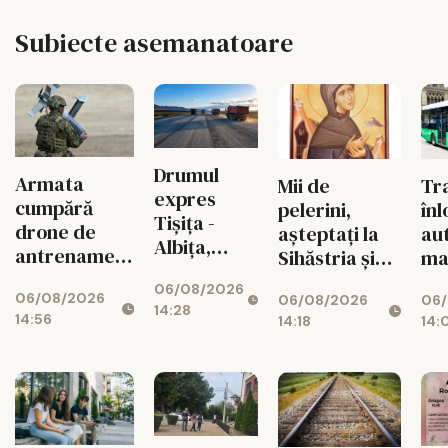
Subiecte asemanatoare
Drumul
Armata
Tr
Mii de
expres
cumpără
înl
pelerini,
Tișița -
drone de
au
așteptați la
Albița,
antrenament
ma
Sihăstria și
blocat după
pentru
tra
Sihla
06/08/2026
explozia
06/08/2026
militarii
06/
06/08/2026
14:28
costurilor!
14:56
14:
14:18
ieșeni