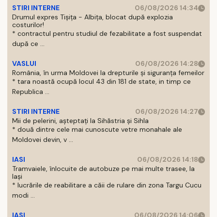
STIRI INTERNE
06/08/2026 14:34
Drumul expres Tișița - Albița, blocat după explozia
costurilor!
* contractul pentru studiul de fezabilitate a fost suspendat
după ce ...
VASLUI
06/08/2026 14:28
România, în urma Moldovei la drepturile și siguranța femeilor
* tara noastă ocupă locul 43 din 181 de state, in timp ce
Republica ...
STIRI INTERNE
06/08/2026 14:27
Mii de pelerini, așteptați la Sihăstria și Sihla
* două dintre cele mai cunoscute vetre monahale ale
Moldovei devin, v ...
IASI
06/08/2026 14:18
Tramvaiele, înlocuite de autobuze pe mai multe trasee, la
Iași
* lucrările de reabilitare a căii de rulare din zona Targu Cucu
modi ...
IASI
06/08/2026 14:06