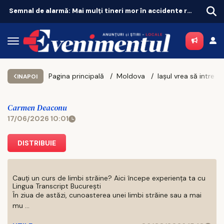
Semnal de alarmă: Mai mulți tineri mor în accidente rutiere decât din cauza tuberculozei și a drogurilor
Pagina principală
Moldova
INAPOI
Carmen Deaconu
17/06/2026 10:01
DISTRIBUIE
Cauți un curs de limbi străine? Aici începe experiența ta cu
Lingua Transcript București
În ziua de astăzi, cunoasterea unei limbi străine sau a mai
mu ...