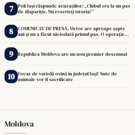
Poli Iași răspunde acuzațiilor: „Clubul era la un pas
de dispariție. Nu rescrieți istoria!”
COMUNICAT DE PRESĂ. Victor are aproape șapte
ani și nu a făcut niciodată primul pas. O operație
de 33.000 de euro îi poate schimba viața.
Republica Moldova are un nou premier desemnat
Focar de variolă ovină în județul Iași! Sute de
animale vor fi sacrificate
Moldova