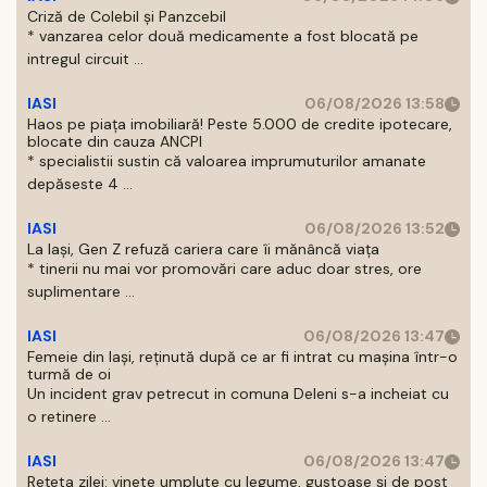
Criză de Colebil și Panzcebil
* vanzarea celor două medicamente a fost blocată pe
intregul circuit ...
IASI
06/08/2026 13:58
Haos pe piața imobiliară! Peste 5.000 de credite ipotecare,
blocate din cauza ANCPI
* specialistii sustin că valoarea imprumuturilor amanate
depăseste 4 ...
IASI
06/08/2026 13:52
La Iași, Gen Z refuză cariera care îi mănâncă viața
* tinerii nu mai vor promovări care aduc doar stres, ore
suplimentare ...
IASI
06/08/2026 13:47
Femeie din Iași, reținută după ce ar fi intrat cu mașina într-o
turmă de oi
Un incident grav petrecut in comuna Deleni s-a incheiat cu
o retinere ...
IASI
06/08/2026 13:47
Rețeta zilei: vinete umplute cu legume, gustoase și de post