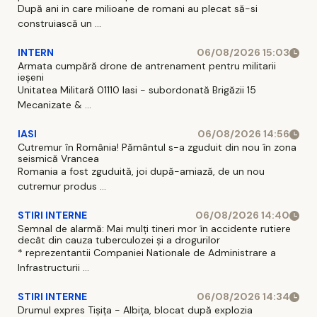
După ani in care milioane de romani au plecat să-si
construiască un ...
INTERN
06/08/2026 15:03
Armata cumpără drone de antrenament pentru militarii
ieșeni
Unitatea Militară 01110 Iasi - subordonată Brigăzii 15
Mecanizate & ...
IASI
06/08/2026 14:56
Cutremur în România! Pământul s-a zguduit din nou în zona
seismică Vrancea
Romania a fost zguduită, joi după-amiază, de un nou
cutremur produs ...
STIRI INTERNE
06/08/2026 14:40
Semnal de alarmă: Mai mulți tineri mor în accidente rutiere
decât din cauza tuberculozei și a drogurilor
* reprezentantii Companiei Nationale de Administrare a
Infrastructurii ...
STIRI INTERNE
06/08/2026 14:34
Drumul expres Tișița - Albița, blocat după explozia