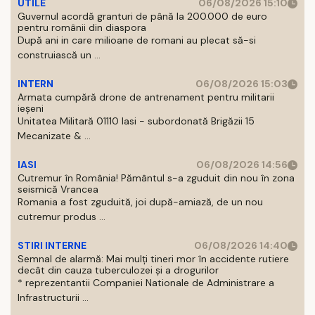
UTILE
06/08/2026 15:10
Guvernul acordă granturi de până la 200.000 de euro
pentru românii din diaspora
După ani in care milioane de romani au plecat să-si
construiască un ...
INTERN
06/08/2026 15:03
Armata cumpără drone de antrenament pentru militarii
ieșeni
Unitatea Militară 01110 Iasi - subordonată Brigăzii 15
Mecanizate & ...
IASI
06/08/2026 14:56
Cutremur în România! Pământul s-a zguduit din nou în zona
seismică Vrancea
Romania a fost zguduită, joi după-amiază, de un nou
cutremur produs ...
STIRI INTERNE
06/08/2026 14:40
Semnal de alarmă: Mai mulți tineri mor în accidente rutiere
decât din cauza tuberculozei și a drogurilor
* reprezentantii Companiei Nationale de Administrare a
Infrastructurii ...