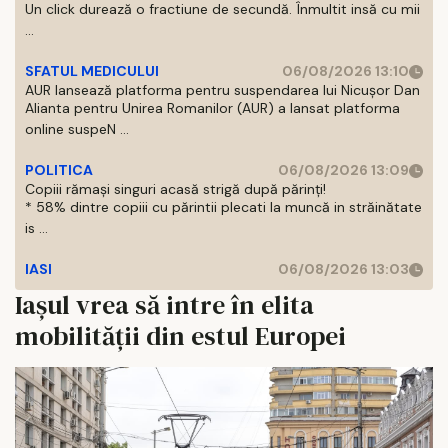
Un click durează o fractiune de secundă. Înmultit insă cu mii
...
SFATUL MEDICULUI
06/08/2026 13:10
AUR lansează platforma pentru suspendarea lui Nicușor Dan
Alianta pentru Unirea Romanilor (AUR) a lansat platforma
online suspeN ...
POLITICA
06/08/2026 13:09
Copiii rămași singuri acasă strigă după părinți!
* 58% dintre copiii cu părintii plecati la muncă in străinătate
is ...
IASI
06/08/2026 13:03
Iașul vrea să intre în elita
mobilității din estul Europei