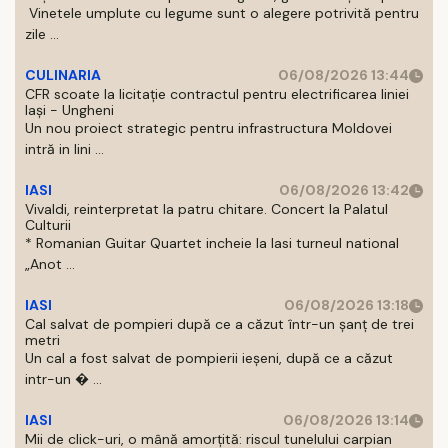
Vinetele umplute cu legume sunt o alegere potrivită pentru
zile ...
CULINARIA
06/08/2026 13:44
CFR scoate la licitație contractul pentru electrificarea liniei
Iași - Ungheni
Un nou proiect strategic pentru infrastructura Moldovei
intră in lini ...
IASI
06/08/2026 13:42
Vivaldi, reinterpretat la patru chitare. Concert la Palatul
Culturii
* Romanian Guitar Quartet incheie la Iasi turneul national
„Anot ...
IASI
06/08/2026 13:18
Cal salvat de pompieri după ce a căzut într-un şanţ de trei
metri
Un cal a fost salvat de pompierii ieşeni, după ce a căzut
intr-un � ...
IASI
06/08/2026 13:14
Mii de click-uri, o mână amorțită: riscul tunelului carpian