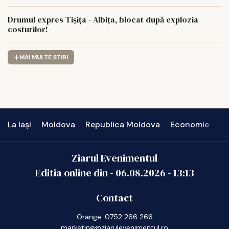
Drumul expres Tișița - Albița, blocat după explozia
costurilor!
MAI MULTE STIRI
La Iași
Moldova
Republica Moldova
Economie
In
Ziarul Evenimentul
Editia online din -
06.08.2026
-
13:13
Contact
Orange: 0752 266 266
marketing@ziarulevenimentul.ro