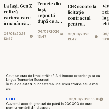
Femeie din
La Iași, Gen Z
Viv
CFR scoate la
Iași,
refuză
re
licitație
reținută
cariera care
la 
contractul
după ce ar
îi mănâncă
chi
pentru
fi intrat cu
viața
Co
electrificarea
06/08/2026
mașina
06/08/2026
06/
06/08/2026
Pal
liniei Iași -
13:47
într-o
13:47
13:1
13:42
Cul
Ungheni
turmă de oi
Cauți un curs de limbi străine? Aici începe experiența ta cu
Lingua Transcript București
În ziua de astăzi, cunoasterea unei limbi străine sau a mai
mu ...
UTILE
06/08/2026 15:10
Guvernul acordă granturi de până la 200.000 de euro
pentru românii din diaspora