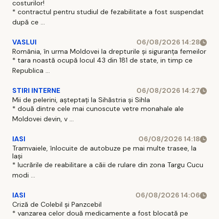
costurilor!
* contractul pentru studiul de fezabilitate a fost suspendat
după ce ...
VASLUI
06/08/2026 14:28
România, în urma Moldovei la drepturile și siguranța femeilor
* tara noastă ocupă locul 43 din 181 de state, in timp ce
Republica ...
STIRI INTERNE
06/08/2026 14:27
Mii de pelerini, așteptați la Sihăstria și Sihla
* două dintre cele mai cunoscute vetre monahale ale
Moldovei devin, v ...
IASI
06/08/2026 14:18
Tramvaiele, înlocuite de autobuze pe mai multe trasee, la
Iași
* lucrările de reabilitare a căii de rulare din zona Targu Cucu
modi ...
IASI
06/08/2026 14:06
Criză de Colebil și Panzcebil
* vanzarea celor două medicamente a fost blocată pe