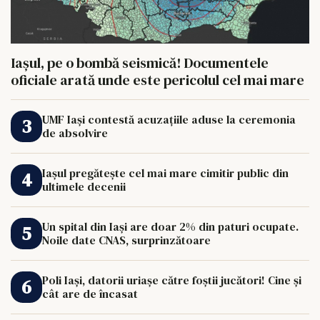
Iașul, pe o bombă seismică! Documentele
oficiale arată unde este pericolul cel mai mare
UMF Iași contestă acuzațiile aduse la ceremonia
de absolvire
Iașul pregătește cel mai mare cimitir public din
ultimele decenii
Un spital din Iași are doar 2% din paturi ocupate.
Noile date CNAS, surprinzătoare
Poli Iași, datorii uriașe către foștii jucători! Cine și
cât are de încasat