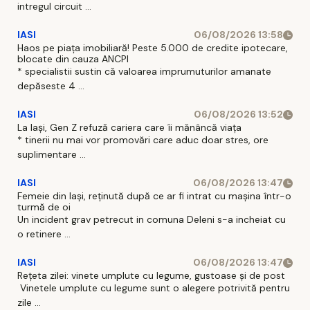
intregul circuit ...
IASI
06/08/2026 13:58
Haos pe piața imobiliară! Peste 5.000 de credite ipotecare,
blocate din cauza ANCPI
* specialistii sustin că valoarea imprumuturilor amanate
depăseste 4 ...
IASI
06/08/2026 13:52
La Iași, Gen Z refuză cariera care îi mănâncă viața
* tinerii nu mai vor promovări care aduc doar stres, ore
suplimentare ...
IASI
06/08/2026 13:47
Femeie din Iași, reținută după ce ar fi intrat cu mașina într-o
turmă de oi
Un incident grav petrecut in comuna Deleni s-a incheiat cu
o retinere ...
IASI
06/08/2026 13:47
Rețeta zilei: vinete umplute cu legume, gustoase și de post
Vinetele umplute cu legume sunt o alegere potrivită pentru
zile ...