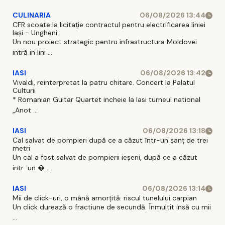
CULINARIA
06/08/2026 13:44
CFR scoate la licitație contractul pentru electrificarea liniei
Iași - Ungheni
Un nou proiect strategic pentru infrastructura Moldovei
intră in lini ...
IASI
06/08/2026 13:42
Vivaldi, reinterpretat la patru chitare. Concert la Palatul
Culturii
* Romanian Guitar Quartet incheie la Iasi turneul national
„Anot ...
IASI
06/08/2026 13:18
Cal salvat de pompieri după ce a căzut într-un şanţ de trei
metri
Un cal a fost salvat de pompierii ieşeni, după ce a căzut
intr-un � ...
IASI
06/08/2026 13:14
Mii de click-uri, o mână amorțită: riscul tunelului carpian
Un click durează o fractiune de secundă. Înmultit insă cu mii
...