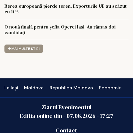
Berea europeană pierde teren. Exporturile UE au scăzut
cu 11%
O nouă finală pentru șefia Operei Iași. Au rămas doi
candidați
MAI MULTE STIRI
La Iași
Moldova
Republica Moldova
Economie
In
Ziarul Evenimentul
Editia online din -
07.08.2026
-
17:27
Contact