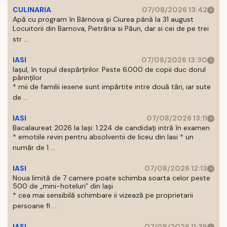
CULINARIA
07/08/2026 13:42
Apă cu program în Bârnova și Ciurea până la 31 august
Locuitorii din Barnova, Pietrăria si Păun, dar si cei de pe trei
str ...
IASI
07/08/2026 13:30
Iașul, în topul despărțirilor. Peste 6.000 de copii duc dorul
părinților
* mii de familii iesene sunt impărtite intre două tări, iar sute
de ...
IASI
07/08/2026 13:11
Bacalaureat 2026 la Iași: 1.224 de candidați intră în examen
* emotiile revin pentru absolventii de liceu din Iasi * un
număr de 1 ...
IASI
07/08/2026 12:13
Noua limită de 7 camere poate schimba soarta celor peste
500 de „mini-hoteluri” din Iași
* cea mai sensibilă schimbare ii vizează pe proprietarii
persoane fi ...
IASI
07/08/2026 11:35