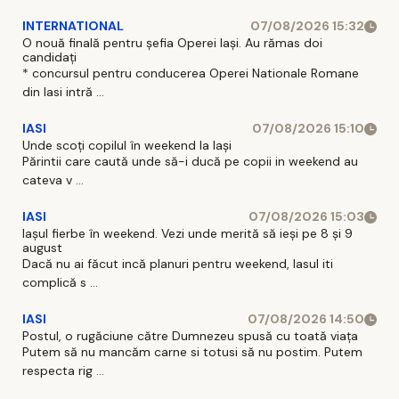
INTERNATIONAL
07/08/2026 15:32
O nouă finală pentru șefia Operei Iași. Au rămas doi
candidați
* concursul pentru conducerea Operei Nationale Romane
din Iasi intră ...
IASI
07/08/2026 15:10
Unde scoți copilul în weekend la Iași
Părintii care caută unde să-i ducă pe copii in weekend au
cateva v ...
IASI
07/08/2026 15:03
Iașul fierbe în weekend. Vezi unde merită să ieși pe 8 și 9
august
Dacă nu ai făcut incă planuri pentru weekend, Iasul iti
complică s ...
IASI
07/08/2026 14:50
Postul, o rugăciune către Dumnezeu spusă cu toată viața
Putem să nu mancăm carne si totusi să nu postim. Putem
respecta rig ...