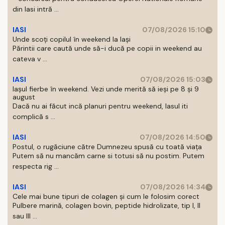
din Iasi intră ...
IASI
07/08/2026 15:10
Unde scoți copilul în weekend la Iași
Părintii care caută unde să-i ducă pe copii in weekend au
cateva v ...
IASI
07/08/2026 15:03
Iașul fierbe în weekend. Vezi unde merită să ieși pe 8 și 9
august
Dacă nu ai făcut incă planuri pentru weekend, Iasul iti
complică s ...
IASI
07/08/2026 14:50
Postul, o rugăciune către Dumnezeu spusă cu toată viața
Putem să nu mancăm carne si totusi să nu postim. Putem
respecta rig ...
IASI
07/08/2026 14:34
Cele mai bune tipuri de colagen și cum le folosim corect
Pulbere marină, colagen bovin, peptide hidrolizate, tip I, II
sau III ...