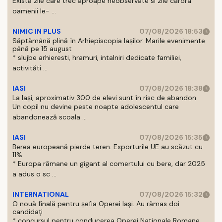
Există zile care trec aproape neobservate si zile cărora
oamenii le- ...
NIMIC IN PLUS
07/08/2026 18:53
Săptămână plină în Arhiepiscopia Iașilor. Marile evenimente
până pe 15 august
* slujbe arhieresti, hramuri, intalniri dedicate familiei,
activităti ...
IASI
07/08/2026 18:38
La Iași, aproximativ 300 de elevi sunt în risc de abandon
Un copil nu devine peste noapte adolescentul care
abandonează scoala ...
IASI
07/08/2026 15:35
Berea europeană pierde teren. Exporturile UE au scăzut cu
11%
* Europa rămane un gigant al comertului cu bere, dar 2025
a adus o sc ...
INTERNATIONAL
07/08/2026 15:32
O nouă finală pentru șefia Operei Iași. Au rămas doi
candidați
* concursul pentru conducerea Operei Nationale Romane