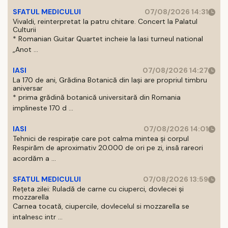
SFATUL MEDICULUI
07/08/2026 14:31
Vivaldi, reinterpretat la patru chitare. Concert la Palatul
Culturii
* Romanian Guitar Quartet incheie la Iasi turneul national
„Anot ...
IASI
07/08/2026 14:27
La 170 de ani, Grădina Botanică din Iași are propriul timbru
aniversar
* prima grădină botanică universitară din Romania
implineste 170 d ...
IASI
07/08/2026 14:01
Tehnici de respirație care pot calma mintea și corpul
Respirăm de aproximativ 20.000 de ori pe zi, insă rareori
acordăm a ...
SFATUL MEDICULUI
07/08/2026 13:59
Rețeta zilei: Ruladă de carne cu ciuperci, dovlecei și
mozzarella
Carnea tocată, ciupercile, dovlecelul si mozzarella se
intalnesc intr ...