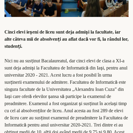
ş
ş
Cinci elevi ie
eni de liceu sunt deja admi
i la facultate, iar
ţ
ă
alte câteva mii de absolven
i au aflat dac
vor fi, la rândul lor,
ţ
studen
i.
ţ
Nici nu au sus
inut Bacalaureatul, dar cinci elevi de clasa a XI-a
ş
ă
ş
sunt deja admi
i la Facultatea de Informatic
din Ia
i, pentru anul
universitar 2020 - 2021. Acest lucru a fost posibil în urma
ţ
ă
sus
inerii examenului de admitere. Facultatea de Informatic
este
singura facultate de la Universitatea „Alexandru Ioan Cuza” din
ş
ă
ş
ă
Ia
i care ofer
elevilor
ansa s
participe la examenul de
ş
ţ
ş
preadmitere. Examenul a fost organizat
i sus
inut în acela
i timp
ţ
cu cel al absolven
ilor de liceu. Anul acesta au fost 289 de elevi
ţ
de liceu care au sus
inut examenul de preadmitere la Facultatea de
ă
Informatic
pentru anul universitar 2020-2021. Trei dintre ei au
ţ
ţ
ş
ob
inut medii de 10, al
ii doi având medii de 9,75
i 9,80. Acest