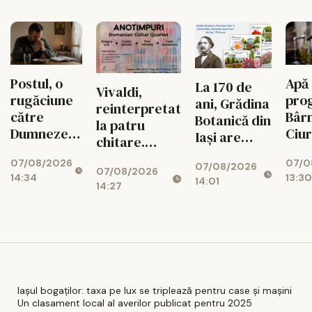
mașini
cand
Postul, o
Apă
La 170 de
Vivaldi,
rugăciune
pro
ani, Grădina
reinterpretat
către
Bârn
Botanică din
la patru
Dumnezeu
Ciu
Iași are
chitare.
spusă cu
până
propriul
Concert la
07/08/2026
07/0
toată viața
aug
07/08/2026
timbru
07/08/2026
Palatul
14:34
13:30
14:01
aniversar
14:27
Culturii
Iașul bogaților: taxa pe lux se triplează pentru case și mașini
Un clasament local al averilor publicat pentru 2025