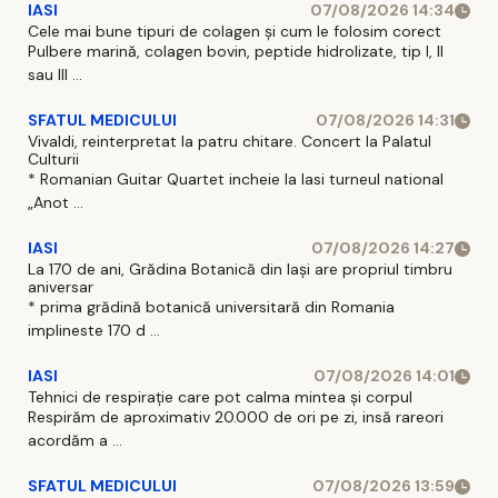
IASI
07/08/2026 14:34
Cele mai bune tipuri de colagen și cum le folosim corect
Pulbere marină, colagen bovin, peptide hidrolizate, tip I, II
sau III ...
SFATUL MEDICULUI
07/08/2026 14:31
Vivaldi, reinterpretat la patru chitare. Concert la Palatul
Culturii
* Romanian Guitar Quartet incheie la Iasi turneul national
„Anot ...
IASI
07/08/2026 14:27
La 170 de ani, Grădina Botanică din Iași are propriul timbru
aniversar
* prima grădină botanică universitară din Romania
implineste 170 d ...
IASI
07/08/2026 14:01
Tehnici de respirație care pot calma mintea și corpul
Respirăm de aproximativ 20.000 de ori pe zi, insă rareori
acordăm a ...
SFATUL MEDICULUI
07/08/2026 13:59