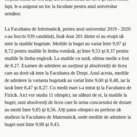
fapt, le-a asigurat un loc la facultate pentru anul universitar
ă
urm
tor.
ă
La Facultatea de Informatic
, pentru anul universitar 2019 - 2020
ţ
ă
ş
ă
s-au înscris 939 candida
i, îns
doar 201 dintre ei au reu
it s
ş
intre la studiile bugetate. Mediile la buget au variat între 9,97
i
ă
ş
ş
8,72 pentru studiile în limba român
,
i între 9,53
i 8.37 pentru
ă
ă
studiile în limba englez
. La studiile cu tax
, ultima medie a fost
ţ
ş
ţ
de 8.27. Examen de admitere au sus
inut
i absolven
ii de liceu
ă
care au dorit s
intre la Facultatea de Drept. Anul acesta, mediile
ă
ş
de admitere la varianta bugetat
au variat între 9,60
i 8,48, iar la
ă
ş
ş
tax
între 8,47
i 8,27. Cu medii mari s-a intrat
i la Facultatea de
ă
ă
Fizic
. Aici vor studia 11 olimpici, iar al
turi de ei, la studiile la
ţ
buget, sunt absolven
i de liceu care în urma concursului de dosare
ş
ţ
ă
au medii între 9,85
i 8,56. Al
i patru olimpici au preferat s
ă
studieze la Facultatea de Matematic
, unde mediile de admitere la
ş
buget sunt între 9,98
i 9.43.