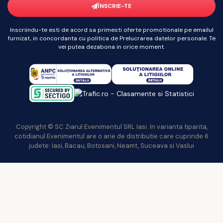
ÎNSCRIE-TE
Inscriindu-te esti de acord sa primesti oferte promotionale pe emailul
furnizat, in concordanta cu politica de Prelucrarea datelor personale. Te
vei putea dezabona in orice moment.
Copyright © SC Ziarul Evenimentul SRL Iasi. In varianta tiparita,
cotidianul Evenimentul are o arie de distributie care cuprinde 6
judete: Iasi, Bacau, Botosani, Neamt, Suceava si Vaslui