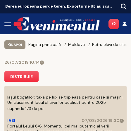
O nouă finală pentru șefia Operei Iași. Au rămas doi candidați
Unde 
Pagina principală
Moldova
INAPOI
26/07/2019 10:14
DISTRIBUIE
Iașul bogaților: taxa pe lux se triplează pentru case și mașini
Un clasament local al averilor publicat pentru 2025
cuprinde 173 de po ...
IASI
07/08/2026 19:30
Portalul Leului 8/8. Momentul cel mai puternic al verii