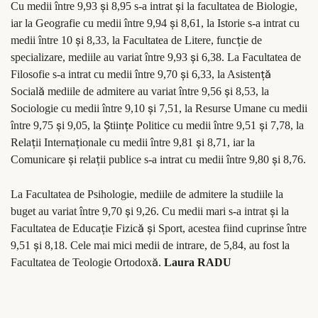
ş
ş
Cu medii între 9,93
i 8,95 s-a intrat
i la facultatea de Biologie,
ş
iar la Geografie cu medii între 9,94
i 8,61, la Istorie s-a intrat cu
ş
ţ
medii între 10
i 8,33, la Facultatea de Litere, func
ie de
ş
specializare, mediile au variat între 9,93
i 6,38. La Facultatea de
ş
ţă
Filosofie s-a intrat cu medii între 9,70
i 6,33, la Asisten
ă
ş
Social
mediile de admitere au variat între 9,56
i 8,53, la
ş
Sociologie cu medii între 9,10
i 7,51, la Resurse Umane cu medii
ş
Ş
ţ
ş
între 9,75
i 9,05, la
tiin
e Politice cu medii între 9,51
i 7,78, la
ţ
ţ
ş
Rela
ii Interna
ionale cu medii între 9,81
i 8,71, iar la
ş
ţ
ş
Comunicare
i rela
ii publice s-a intrat cu medii între 9,80
i 8,76.
La Facultatea de Psihologie, mediile de admitere la studiile la
ş
ş
buget au variat între 9,70
i 9,26. Cu medii mari s-a intrat
i la
ţ
ă
ş
Facultatea de Educa
ie Fizic
i Sport, acestea fiind cuprinse între
ş
9,51
i 8,18. Cele mai mici medii de intrare, de 5,84, au fost la
ă
Facultatea de Teologie Ortodox
.
Laura RADU