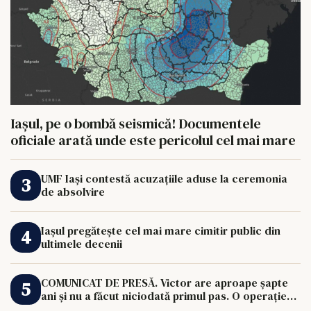
Iașul, pe o bombă seismică! Documentele
oficiale arată unde este pericolul cel mai mare
UMF Iași contestă acuzațiile aduse la ceremonia
de absolvire
Iașul pregătește cel mai mare cimitir public din
ultimele decenii
COMUNICAT DE PRESĂ. Victor are aproape șapte
ani și nu a făcut niciodată primul pas. O operație
de 33.000 de euro îi poate schimba viața.