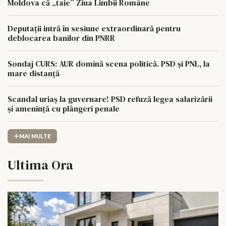
Moldova că „taie” Ziua Limbii Române
Deputații intră în sesiune extraordinară pentru
deblocarea banilor din PNRR
Sondaj CURS: AUR domină scena politică. PSD și PNL, la
mare distanță
Scandal uriaș la guvernare! PSD refuză legea salarizării
și amenință cu plângeri penale
MAI MULTE
Ultima Ora