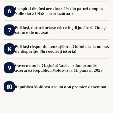
Un spital din Iași are doar 2% din paturi ocupate.
Noile date CNAS, surprinzătoare
Poli Iași, datorii uriașe către foștii jucători! Cine și
cât are de încasat
Poli Iași răspunde acuzațiilor: „Clubul era la un pas
de dispariție. Nu rescrieți istoria!”
Guvern nou la Chișinău! Vasile Tofan promite
aderarea Republicii Moldova la UE până în 2028
Republica Moldova are un nou premier desemnat