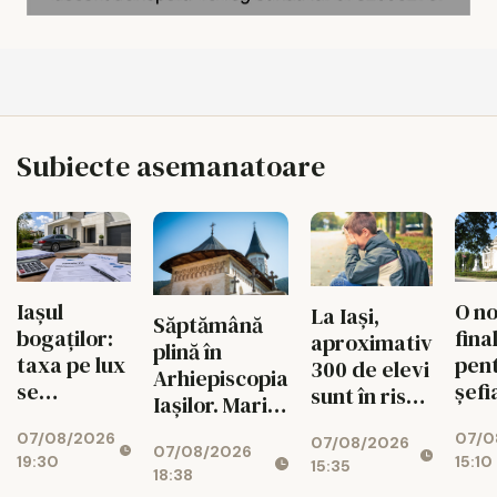
Subiecte asemanatoare
Iașul
O n
La Iași,
Săptămână
bogaților:
fina
aproximativ
plină în
taxa pe lux
pen
300 de elevi
Arhiepiscopia
se
șefi
sunt în risc
Iașilor. Marile
triplează
Oper
de abandon
evenimente
07/08/2026
07/0
pentru
Au 
07/08/2026
07/08/2026
până pe 15
19:30
15:10
case și
doi
15:35
18:38
august