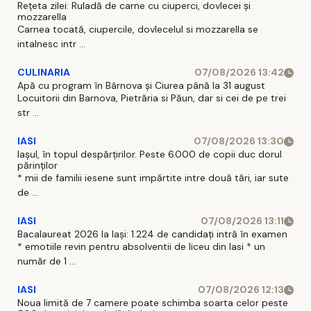
Rețeta zilei: Ruladă de carne cu ciuperci, dovlecei și
mozzarella
Carnea tocată, ciupercile, dovlecelul si mozzarella se
intalnesc intr ...
CULINARIA
07/08/2026 13:42
Apă cu program în Bârnova și Ciurea până la 31 august
Locuitorii din Barnova, Pietrăria si Păun, dar si cei de pe trei
str ...
IASI
07/08/2026 13:30
Iașul, în topul despărțirilor. Peste 6.000 de copii duc dorul
părinților
* mii de familii iesene sunt impărtite intre două tări, iar sute
de ...
IASI
07/08/2026 13:11
Bacalaureat 2026 la Iași: 1.224 de candidați intră în examen
* emotiile revin pentru absolventii de liceu din Iasi * un
număr de 1 ...
IASI
07/08/2026 12:13
Noua limită de 7 camere poate schimba soarta celor peste