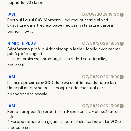
cuprinde 173 de po ...
IASI
07/08/2026 19:30
Portalul Leului 8/8. Momentul cel mai puternic al verii
Există zile care trec aproape neobservate si zile cărora
oamenii le- ...
NIMIC IN PLUS
07/08/2026 18:53
Săptămână plină în Arhiepiscopia Iașilor. Marile evenimente
până pe 15 august
* slujbe arhieresti, hramuri, intalniri dedicate familiei,
activităti ...
IASI
07/08/2026 18:38
La Iași, aproximativ 300 de elevi sunt în risc de abandon
Un copil nu devine peste noapte adolescentul care
abandonează scoala ...
IASI
07/08/2026 15:35
Berea europeană pierde teren. Exporturile UE au scăzut cu
11%
* Europa rămane un gigant al comertului cu bere, dar 2025
a adus o sc ...