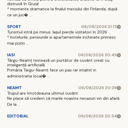
distrusă în Gruia!
* momente dramatice la finalul meciului din Finlanda, după
ce un juc� ...
SPORT
06/08/2026 21:13
Turismul intră pe minus. Iașul pierde vizitatori în 2026
* hotelurile, pensiunile si apartamentele inchiriate primesc
mai putin ...
IASI
06/08/2026 20:45
Târgu-Neamț testează un purtător de cuvânt creat cu
inteligență artificială
Primăria Targu-Neamt face un pas rar intalnit in
administratia local� ...
NEAMT
06/08/2026 20:39
Trupul are întotdeauna ultimul cuvânt
Ne place să credem că marile noastre necazuri vin din afară.
De la ...
EDITORIAL
06/08/2026 20:34