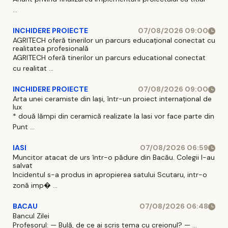
...
INCHIDERE PROIECTE
07/08/2026 09:00
AGRITECH oferă tinerilor un parcurs educațional conectat cu
realitatea profesională
AGRITECH oferă tinerilor un parcurs educational conectat
cu realitat ...
INCHIDERE PROIECTE
07/08/2026 09:00
Arta unei ceramiste din Iași, într-un proiect internațional de
lux
* două lămpi din ceramică realizate la Iasi vor face parte din
Punt ...
IASI
07/08/2026 06:59
Muncitor atacat de urs într-o pădure din Bacău. Colegii l-au
salvat
Incidentul s-a produs in apropierea satului Scutaru, intr-o
zonă imp� ...
BACAU
07/08/2026 06:48
Bancul Zilei
Profesorul: — Bulă, de ce ai scris tema cu creionul? — ...