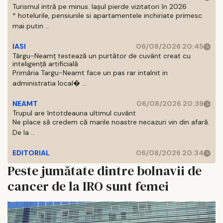
Turismul intră pe minus. Iașul pierde vizitatori în 2026
* hotelurile, pensiunile si apartamentele inchiriate primesc
mai putin ...
IASI
06/08/2026 20:45
Târgu-Neamț testează un purtător de cuvânt creat cu
inteligență artificială
Primăria Targu-Neamt face un pas rar intalnit in
administratia local� ...
NEAMT
06/08/2026 20:39
Trupul are întotdeauna ultimul cuvânt
Ne place să credem că marile noastre necazuri vin din afară.
De la ...
EDITORIAL
06/08/2026 20:34
Peste jumătate dintre bolnavii de
cancer de la IRO sunt femei