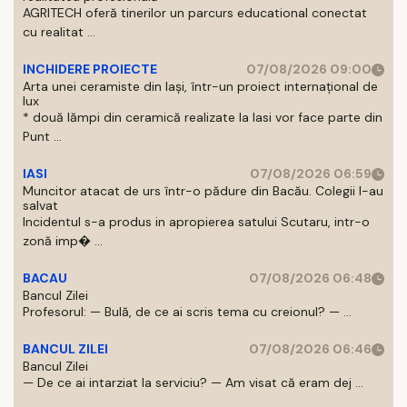
AGRITECH oferă tinerilor un parcurs educational conectat
cu realitat ...
INCHIDERE PROIECTE
07/08/2026 09:00
Arta unei ceramiste din Iași, într-un proiect internațional de
lux
* două lămpi din ceramică realizate la Iasi vor face parte din
Punt ...
IASI
07/08/2026 06:59
Muncitor atacat de urs într-o pădure din Bacău. Colegii l-au
salvat
Incidentul s-a produs in apropierea satului Scutaru, intr-o
zonă imp� ...
BACAU
07/08/2026 06:48
Bancul Zilei
Profesorul: — Bulă, de ce ai scris tema cu creionul? — ...
BANCUL ZILEI
07/08/2026 06:46
Bancul Zilei
— De ce ai intarziat la serviciu? — Am visat că eram dej ...