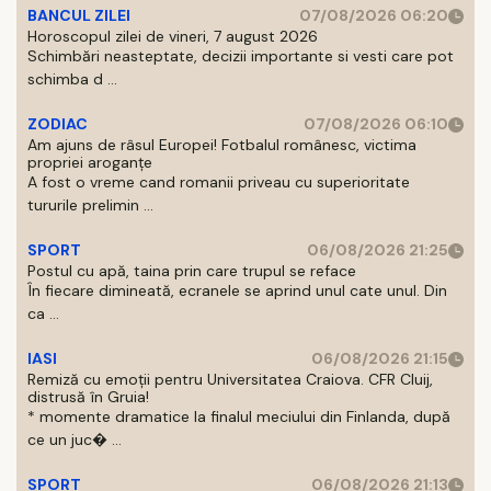
BANCUL ZILEI
07/08/2026 06:20
Horoscopul zilei de vineri, 7 august 2026
Schimbări neasteptate, decizii importante si vesti care pot
schimba d ...
ZODIAC
07/08/2026 06:10
Am ajuns de râsul Europei! Fotbalul românesc, victima
propriei aroganțe
A fost o vreme cand romanii priveau cu superioritate
tururile prelimin ...
SPORT
06/08/2026 21:25
Postul cu apă, taina prin care trupul se reface
În fiecare dimineată, ecranele se aprind unul cate unul. Din
ca ...
IASI
06/08/2026 21:15
Remiză cu emoții pentru Universitatea Craiova. CFR Cluij,
distrusă în Gruia!
* momente dramatice la finalul meciului din Finlanda, după
ce un juc� ...
SPORT
06/08/2026 21:13