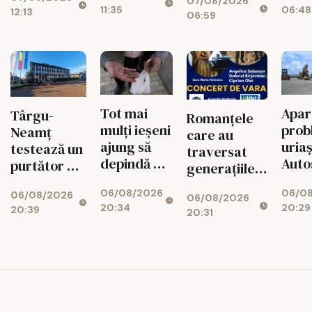
examen
07/08/2026
de lux
11:35
06:48
12:13
celor peste
salv
06:59
500 de
„mini-
hoteluri”
din Iași
Tot mai
Apar
Târgu-
Romanțele
mulți ieșeni
prob
Neamț
care au
ajung să
uria
testează un
traversat
depindă de
Auto
purtător de
generațiile
ajutoarele
Uniri
cuvânt
revin la Iași
06/08/2026
06/0
sociale.
Fina
06/08/2026
creat cu
06/08/2026
20:34
20:29
20:39
Topul celor
SAFE,
inteligență
20:31
mai sărace
peri
artificială
comune