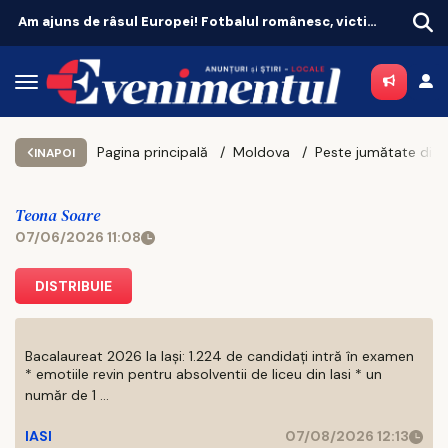
Am ajuns de râsul Europei! Fotbalul românesc, victima propriei aroganțe
Pagina principală
Moldova
INAPOI
Teona Soare
07/06/2026 11:08
DISTRIBUIE
Bacalaureat 2026 la Iași: 1.224 de candidați intră în examen
* emotiile revin pentru absolventii de liceu din Iasi * un
număr de 1 ...
IASI
07/08/2026 12:13