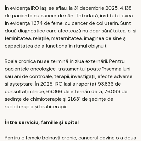
În evidența IRO Iași se aflau, la 31 decembrie 2025, 4.138
de paciente cu cancer de sân. Totodată, institutul avea
în evidență 1.374 de femei cu cancer de col uterin. Sunt
două diagnostice care afectează nu doar sănătatea, ci și
feminitatea, relațiile, maternitatea, imaginea de sine și
capacitatea de a funcționa în ritmul obișnuit.
Boala cronică nu se termină în ziua externării. Pentru
pacientele oncologice, tratamentul poate însemna luni
sau ani de controale, terapii, investigații, efecte adverse
și așteptare. În 2025, IRO Iași a raportat 93.836 de
consultații clinice, 68.366 de internări de zi, 76.098 de
ședințe de chimioterapie și 21.631 de ședințe de
radioterapie și brahiterapie.
Între serviciu, familie și spital
Pentru o femeie bolnavă cronic, cancerul devine o a doua