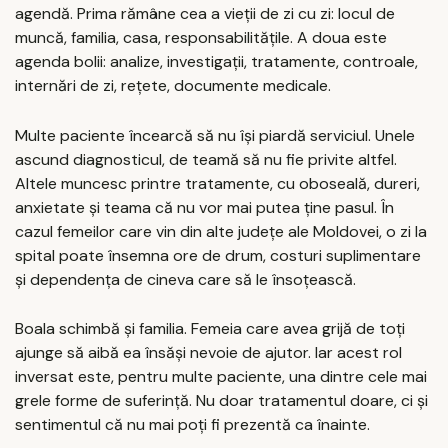
agendă. Prima rămâne cea a vieții de zi cu zi: locul de
muncă, familia, casa, responsabilitățile. A doua este
agenda bolii: analize, investigații, tratamente, controale,
internări de zi, rețete, documente medicale.
Multe paciente încearcă să nu își piardă serviciul. Unele
ascund diagnosticul, de teamă să nu fie privite altfel.
Altele muncesc printre tratamente, cu oboseală, dureri,
anxietate și teama că nu vor mai putea ține pasul. În
cazul femeilor care vin din alte județe ale Moldovei, o zi la
spital poate însemna ore de drum, costuri suplimentare
și dependența de cineva care să le însoțească.
Boala schimbă și familia. Femeia care avea grijă de toți
ajunge să aibă ea însăși nevoie de ajutor. Iar acest rol
inversat este, pentru multe paciente, una dintre cele mai
grele forme de suferință. Nu doar tratamentul doare, ci și
sentimentul că nu mai poți fi prezentă ca înainte.