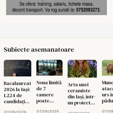
Subiecte asemanatoare
Noua limită
Munc
Bacalaureat
Arta unei
de 7
atac
2026 la Iași:
ceramiste
camere
urs î
1.224 de
din Iași, într-
poate
pădu
candidați
un proiect
schimba
Bacă
intră în
internațional
07/08/2026
07/0
soarta
Coleg
07/08/2026