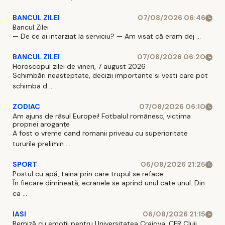
BANCUL ZILEI
07/08/2026 06:46
Bancul Zilei
— De ce ai intarziat la serviciu? — Am visat că eram dej ...
BANCUL ZILEI
07/08/2026 06:20
Horoscopul zilei de vineri, 7 august 2026
Schimbări neasteptate, decizii importante si vesti care pot
schimba d ...
ZODIAC
07/08/2026 06:10
Am ajuns de râsul Europei! Fotbalul românesc, victima
propriei aroganțe
A fost o vreme cand romanii priveau cu superioritate
tururile prelimin ...
SPORT
06/08/2026 21:25
Postul cu apă, taina prin care trupul se reface
În fiecare dimineată, ecranele se aprind unul cate unul. Din
ca ...
IASI
06/08/2026 21:15
Remiză cu emoții pentru Universitatea Craiova. CFR Cluij,