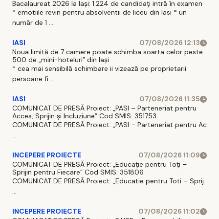
Bacalaureat 2026 la Iași: 1.224 de candidați intră în examen
* emotiile revin pentru absolventii de liceu din Iasi * un
număr de 1 ...
IASI
07/08/2026 12:13
Noua limită de 7 camere poate schimba soarta celor peste
500 de „mini-hoteluri” din Iași
* cea mai sensibilă schimbare ii vizează pe proprietarii
persoane fi ...
IASI
07/08/2026 11:35
COMUNICAT DE PRESĂ Proiect: „PASI – Parteneriat pentru
Acces, Sprijin și Incluziune” Cod SMIS: 351753
COMUNICAT DE PRESĂ Proiect: „PASI – Parteneriat pentru Ac
...
INCEPERE PROIECTE
07/08/2026 11:09
COMUNICAT DE PRESĂ Proiect: „Educație pentru Toți –
Sprijin pentru Fiecare” Cod SMIS: 351806
COMUNICAT DE PRESĂ Proiect: „Educatie pentru Toti – Sprij
...
INCEPERE PROIECTE
07/08/2026 11:02