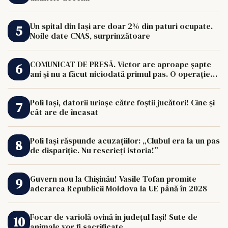
Un spital din Iași are doar 2% din paturi ocupate.
Noile date CNAS, surprinzătoare
COMUNICAT DE PRESĂ. Victor are aproape șapte
ani și nu a făcut niciodată primul pas. O operație
de 33.000 de euro îi poate schimba viața.
Poli Iași, datorii uriașe către foștii jucători! Cine și
cât are de încasat
Poli Iași răspunde acuzațiilor: „Clubul era la un pas
de dispariție. Nu rescrieți istoria!”
Guvern nou la Chișinău! Vasile Tofan promite
aderarea Republicii Moldova la UE până în 2028
Focar de variolă ovină în județul Iași! Sute de
animale vor fi sacrificate