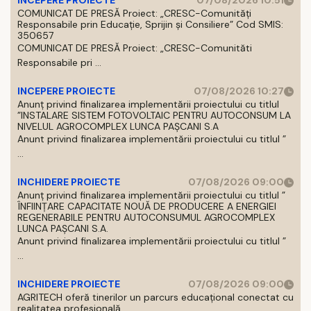
INCEPERE PROIECTE
07/08/2026 10:51
COMUNICAT DE PRESĂ Proiect: „CRESC-Comunități
Responsabile prin Educație, Sprijin și Consiliere” Cod SMIS:
350657
COMUNICAT DE PRESĂ Proiect: „CRESC-Comunităti
Responsabile pri ...
INCEPERE PROIECTE
07/08/2026 10:27
Anunț privind finalizarea implementării proiectului cu titlul
”INSTALARE SISTEM FOTOVOLTAIC PENTRU AUTOCONSUM LA
NIVELUL AGROCOMPLEX LUNCA PAȘCANI S.A
Anunt privind finalizarea implementării proiectului cu titlul ”
...
INCHIDERE PROIECTE
07/08/2026 09:00
Anunț privind finalizarea implementării proiectului cu titlul ”
ÎNFIINȚARE CAPACITATE NOUĂ DE PRODUCERE A ENERGIEI
REGENERABILE PENTRU AUTOCONSUMUL AGROCOMPLEX
LUNCA PAȘCANI S.A.
Anunt privind finalizarea implementării proiectului cu titlul ”
...
INCHIDERE PROIECTE
07/08/2026 09:00
AGRITECH oferă tinerilor un parcurs educațional conectat cu
realitatea profesională