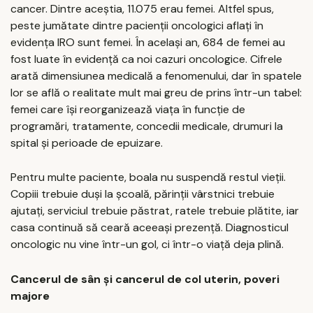
cancer. Dintre aceștia, 11.075 erau femei. Altfel spus,
peste jumătate dintre pacienții oncologici aflați în
evidența IRO sunt femei. În același an, 684 de femei au
fost luate în evidență ca noi cazuri oncologice. Cifrele
arată dimensiunea medicală a fenomenului, dar în spatele
lor se află o realitate mult mai greu de prins într-un tabel:
femei care își reorganizează viața în funcție de
programări, tratamente, concedii medicale, drumuri la
spital și perioade de epuizare.
Pentru multe paciente, boala nu suspendă restul vieții.
Copiii trebuie duși la școală, părinții vârstnici trebuie
ajutați, serviciul trebuie păstrat, ratele trebuie plătite, iar
casa continuă să ceară aceeași prezență. Diagnosticul
oncologic nu vine într-un gol, ci într-o viață deja plină.
Cancerul de sân și cancerul de col uterin, poveri
majore